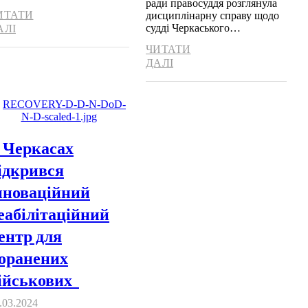
ради правосуддя розглянула
ИТАТИ
дисциплінарну справу щодо
судді Черкаського…
АЛІ
ЧИТАТИ
ДАЛІ
 Черкасах
ідкрився
нноваційний
еабілітаційний
ентр для
оранених
ійськових
.03.2024