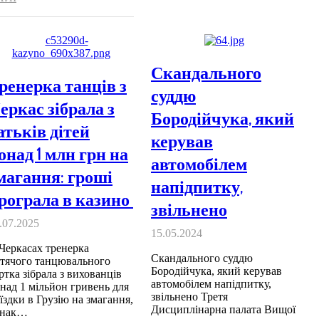
Скандального
ренерка танців з
суддю
еркас зібрала з
Бородійчука, який
атьків дітей
керував
онад 1 млн грн на
автомобілем
магання: гроші
напідпитку,
рограла в казино
звільнено
.07.2025
15.05.2024
Черкасах тренерка
Скандального суддю
тячого танцювального
Бородійчука, який керував
ртка зібрала з вихованців
автомобілем напідпитку,
над 1 мільйон гривень для
звільнено Третя
їздки в Грузію на змагання,
Дисциплінарна палата Вищої
днак…