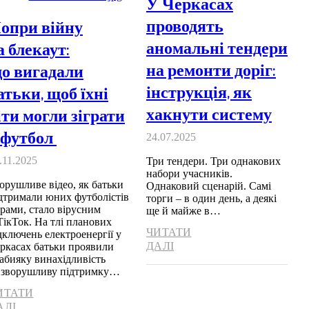
У Черкасах
проводять
опри війну
аномальні тендери
а блекаут:
на ремонти доріг:
о вигадали
інструкція, як
атьки, щоб їхні
хакнути систему
іти могли зіграти
 футбол
24.07.2025
.11.2025
Три тендери. Три однакових
набори учасників.
орушливе відео, як батьки
Однаковий сценарій. Самі
дтримали юних футболістів
торги – в один день, а деякі
рами, стало вірусним
ще й майже в…
ТікТок. На тлі планових
ЧИТАТИ
дключень електроенергії у
ДАЛІ
ркасах батьки проявили
абияку винахідливість
 зворушливу підтримку…
ИТАТИ
АЛІ