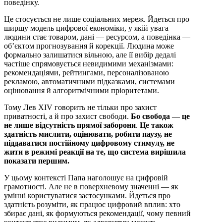
поведінку.
Це стосується не лише соціальних мереж. Йдеться про
ширшу модель цифрової економіки, у якій увага
людини стає товаром, дані — ресурсом, а поведінка —
об’єктом прогнозування й корекції. Людина може
формально залишатися вільною, але її вибір дедалі
частіше спрямовується невидимими механізмами:
рекомендаціями, рейтингами, персоналізованою
рекламою, автоматичними підказками, системами
оцінювання й алгоритмічними пріоритетами.
Тому Лев XIV говорить не тільки про захист
приватності, а й про захист свободи.
Бо свобода — це
не лише відсутність прямої заборони
.
Це також
здатність мислити, оцінювати, робити паузу, не
піддаватися постійному цифровому стимулу, не
жити в режимі реакції на те, що система вирішила
показати першим.
У цьому контексті Папа наголошує на цифровій
грамотності. Але не в поверхневому значенні — як
умінні користуватися застосунками. Йдеться про
здатність розуміти, як працює цифровий вплив: хто
збирає дані, як формуються рекомендації, чому певний