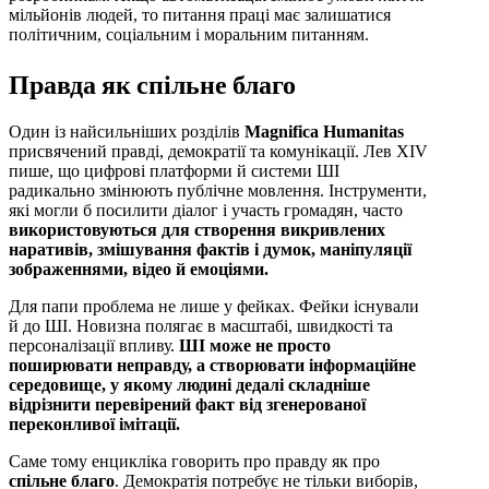
мільйонів людей, то питання праці має залишатися
політичним, соціальним і моральним питанням.
Правда як спільне благо
Один із найсильніших розділів
Magnifica Humanitas
присвячений правді, демократії та комунікації. Лев XIV
пише, що цифрові платформи й системи ШІ
радикально змінюють публічне мовлення. Інструменти,
які могли б посилити діалог і участь громадян, часто
використовуються для створення викривлених
наративів, змішування фактів і думок, маніпуляції
зображеннями, відео й емоціями.
Для папи проблема не лише у фейках. Фейки існували
й до ШІ. Новизна полягає в масштабі, швидкості та
персоналізації впливу.
ШІ може не просто
поширювати неправду, а створювати інформаційне
середовище, у якому людині дедалі складніше
відрізнити перевірений факт від згенерованої
переконливої імітації.
Саме тому енцикліка говорить про правду як про
спільне благо
. Демократія потребує не тільки виборів,