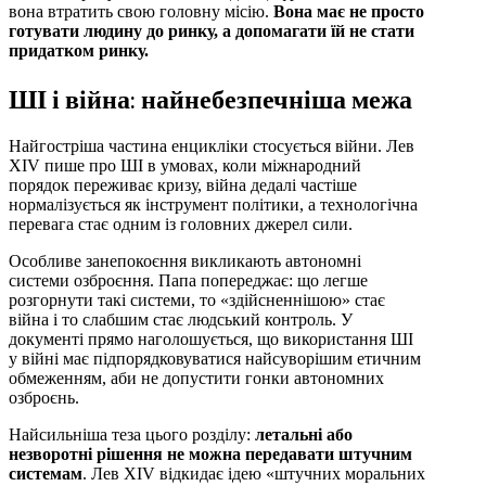
вона втратить свою головну місію.
Вона має не просто
готувати людину до ринку, а допомагати їй не стати
придатком ринку.
ШІ і війна: найнебезпечніша межа
Найгостріша частина енцикліки стосується війни. Лев
XIV пише про ШІ в умовах, коли міжнародний
порядок переживає кризу, війна дедалі частіше
нормалізується як інструмент політики, а технологічна
перевага стає одним із головних джерел сили.
Особливе занепокоєння викликають автономні
системи озброєння. Папа попереджає: що легше
розгорнути такі системи, то «здійсненнішою» стає
війна і то слабшим стає людський контроль. У
документі прямо наголошується, що використання ШІ
у війні має підпорядковуватися найсуворішим етичним
обмеженням, аби не допустити гонки автономних
озброєнь.
Найсильніша теза цього розділу:
летальні або
незворотні рішення не можна передавати штучним
системам
. Лев XIV відкидає ідею «штучних моральних