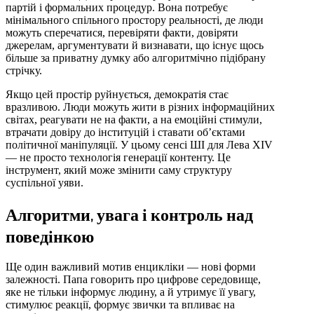
партій і формальних процедур. Вона потребує
мінімального спільного простору реальності, де люди
можуть сперечатися, перевіряти факти, довіряти
джерелам, аргументувати й визнавати, що існує щось
більше за приватну думку або алгоритмічно підібрану
стрічку.
Якщо цей простір руйнується, демократія стає
вразливою. Люди можуть жити в різних інформаційних
світах, реагувати не на факти, а на емоційні стимули,
втрачати довіру до інституцій і ставати об’єктами
політичної маніпуляції. У цьому сенсі ШІ для Лева XIV
— не просто технологія генерації контенту. Це
інструмент, який може змінити саму структуру
суспільної уяви.
Алгоритми, увага і контроль над
поведінкою
Ще один важливий мотив енцикліки — нові форми
залежності. Папа говорить про цифрове середовище,
яке не тільки інформує людину, а й утримує її увагу,
стимулює реакції, формує звички та впливає на