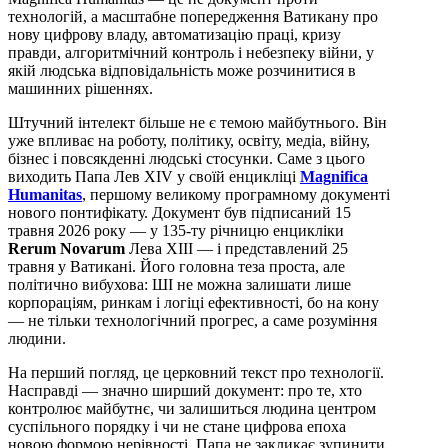
технологій, а масштабне попередження Ватикану про
нову цифрову владу, автоматизацію праці, кризу
правди, алгоритмічний контроль і небезпеку війни, у
якій людська відповідальність може розчинитися в
машинних рішеннях.
Штучний інтелект більше не є темою майбутнього. Він
уже впливає на роботу, політику, освіту, медіа, війну,
бізнес і повсякденні людські стосунки. Саме з цього
виходить Папа Лев XIV у своїй енцикліці
Magnifica
Humanitas
, першому великому програмному документі
нового понтифікату. Документ був підписаний 15
травня 2026 року — у 135-ту річницю енцикліки
Rerum Novarum
Лева XIII — і представлений 25
травня у Ватикані. Його головна теза проста, але
політично вибухова: ШІ не можна залишати лише
корпораціям, ринкам і логіці ефективності, бо на кону
— не тільки технологічний прогрес, а саме розуміння
людини.
На перший погляд, це церковний текст про технології.
Насправді — значно ширший документ: про те, хто
контролює майбутнє, чи залишиться людина центром
суспільного порядку і чи не стане цифрова епоха
новою формою нерівності. Папа не закликає зупинити