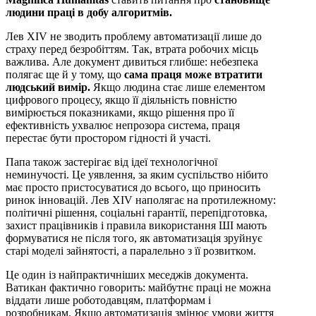
людини праці в добу алгоритмів.
Лев XIV не зводить проблему автоматизації лише до
страху перед безробіттям. Так, втрата робочих місць
важлива. Але документ дивиться глибше: небезпека
полягає ще й у тому, що
сама праця може втратити
людський вимір.
Якщо людина стає лише елементом
цифрового процесу, якщо її діяльність повністю
вимірюється показниками, якщо рішення про її
ефективність ухвалює непрозора система, праця
перестає бути простором гідності й участі.
Папа також застерігає від ідеї технологічної
неминучості. Це уявлення, за яким суспільство нібито
має просто пристосуватися до всього, що приносить
ринок інновацій. Лев XIV наполягає на протилежному:
політичні рішення, соціальні гарантії, перепідготовка,
захист працівників і правила використання ШІ мають
формуватися не після того, як автоматизація зруйнує
старі моделі зайнятості, а паралельно з її розвитком.
Це один із найпрактичніших меседжів документа.
Ватикан фактично говорить: майбутнє праці не можна
віддати лише роботодавцям, платформам і
розробникам. Якщо автоматизація змінює умови життя