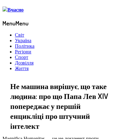
Menu
Menu
Світ
Україна
Політика
Регіони
Спорт
Дозвілля
Життя
Не машина вирішує, що таке
людина: про що Папа Лев XIV
попереджає у першій
енцикліці про штучний
інтелект
Magnifica Humanitas — це не документ проти