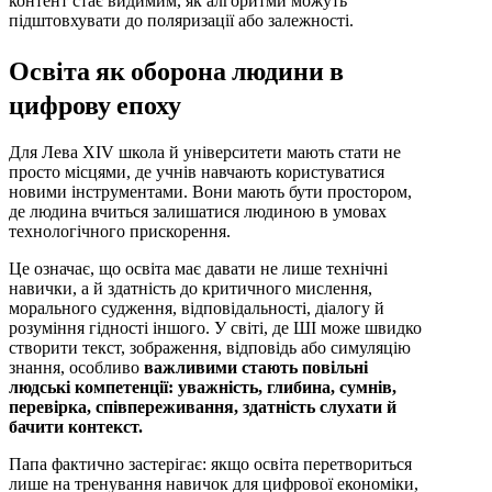
контент стає видимим, як алгоритми можуть
підштовхувати до поляризації або залежності.
Освіта як оборона людини в
цифрову епоху
Для Лева XIV школа й університети мають стати не
просто місцями, де учнів навчають користуватися
новими інструментами. Вони мають бути простором,
де людина вчиться залишатися людиною в умовах
технологічного прискорення.
Це означає, що освіта має давати не лише технічні
навички, а й здатність до критичного мислення,
морального судження, відповідальності, діалогу й
розуміння гідності іншого. У світі, де ШІ може швидко
створити текст, зображення, відповідь або симуляцію
знання, особливо
важливими стають повільні
людські компетенції: уважність, глибина, сумнів,
перевірка, співпереживання, здатність слухати й
бачити контекст.
Папа фактично застерігає: якщо освіта перетвориться
лише на тренування навичок для цифрової економіки,