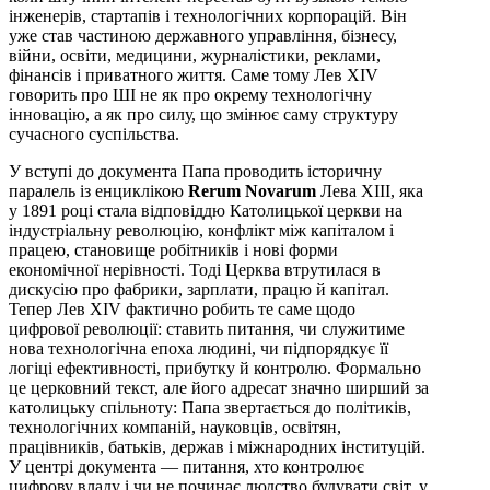
інженерів, стартапів і технологічних корпорацій. Він
уже став частиною державного управління, бізнесу,
війни, освіти, медицини, журналістики, реклами,
фінансів і приватного життя. Саме тому Лев XIV
говорить про ШІ не як про окрему технологічну
інновацію, а як про силу, що змінює саму структуру
сучасного суспільства.
У вступі до документа Папа проводить історичну
паралель із енциклікою
Rerum Novarum
Лева XIII, яка
у 1891 році стала відповіддю Католицької церкви на
індустріальну революцію, конфлікт між капіталом і
працею, становище робітників і нові форми
економічної нерівності. Тоді Церква втрутилася в
дискусію про фабрики, зарплати, працю й капітал.
Тепер Лев XIV фактично робить те саме щодо
цифрової революції: ставить питання, чи служитиме
нова технологічна епоха людині, чи підпорядкує її
логіці ефективності, прибутку й контролю. Формально
це церковний текст, але його адресат значно ширший за
католицьку спільноту: Папа звертається до політиків,
технологічних компаній, науковців, освітян,
працівників, батьків, держав і міжнародних інституцій.
У центрі документа — питання, хто контролює
цифрову владу і чи не починає людство будувати світ, у