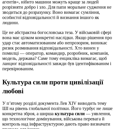
агентів», нібито машини можуть краще за людей
розрізняти добро і зло. Для папи моральне судження не
зводиться до розрахунку. Воно вимагає сумління,
особистої відповідальності й визнання іншого як
людини.
Це не абстрактна богословська теза. У військовій сфері
вона має цілком конкретні наслідки. Якщо рішення про
удар стає автоматизованим або непрозорим, виникає
ризик розмивання відповідальності. Хто винен у
помилці — оператор, командир, розробник, компанія,
модель, держава? Саме тому енцикліка вимагає, щоб
ланцюг відповідальності завжди був ідентифікованим і
перевірюваним.
Культура сили проти цивілізації
любові
У п’ятому розділі документа Лев XIV виводить тему
ШІ на рівень глобальної політики. Його турбує не лише
конкретна зброя, а ширша
культура сили
— уявлення,
що технологічне домінування, військова перевага й
контроль над інфраструктурою дають право визначати