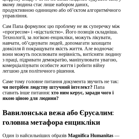
якому людина стає лише набором даних,
продуктивною одиницею або об’єктом алгоритмічного
управління.
Сам Папа формулює цю проблему не як суперечку між
«прогресом» і «відсталістю». Його позиція складніша.
Технології, за логікою енцикліки, можуть лікувати,
навчати, об’єднувати людей, допомагати захищати
довкілля й покращувати якість життя. Але водночас
вони можуть посилювати нерівність, витісняти людину
з праці, підривати демократію, маніпулювати увагою,
комерціалізувати особисте життя і робити війну
легшою для політичного рішення.
Саме тому головне питання документа звучить не так:
чи потрібен людству штучний інтелект?
Папа
ставить інше питання:
хто ним керує, заради чого і
якою ціною для людини?
Вавилонська вежа або Єрусалим:
головна метафора енцикліки
Один із найсильніших образів
Magnifica Humanitas
—