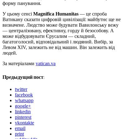
форму панування.
У цьому сенсі
Magnifica Humanitas
— це спроба
Ватикану сказати цифровій цивілізації: майбутнє ще не
визначене. Людство може будувати Вавилонську вежу
— централізовану, ефективну, горду й безособову. А
може відбудовувати Єрусалим — складний,
багатоголосий, відповідальний і людяний. Вибір, за
Левом XIV, залежить не від машин. Він залежить від
людей.
За матеріалами
vatican.va
Предыдущий пост:
twitter
facebook
whatsapp
google+
linkedin
pinterest
vkontakte
email
print