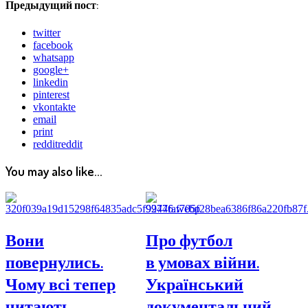
Предыдущий пост:
twitter
facebook
whatsapp
google+
linkedin
pinterest
vkontakte
email
print
reddit
reddit
You may also like...
Вони
Про футбол
повернулись.
в умовах війни.
Чому всі тепер
Український
читають
документальний