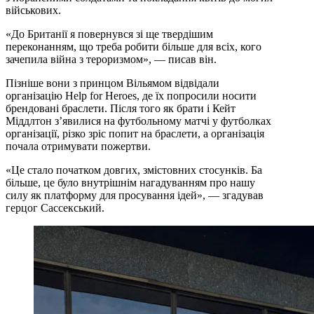
військових.
«До Британії я повернувся зі ще твердішим
переконанням, що треба робити більше для всіх, кого
зачепила війна з тероризмом», — писав він.
Пізніше вони з принцом Вільямом відвідали
організацію Help for Heroes, де їх попросили носити
брендовані браслети. Після того як брати і Кейт
Міддлтон зʼявилися на футбольному матчі у футболках
організації, різко зріс попит на браслети, а організація
почала отримувати пожертви.
«Це стало початком довгих, змістовних стосунків. Ба
більше, це було внутрішнім нагадуванням про нашу
силу як платформу для просування ідей», — згадував
герцог Сассекський.