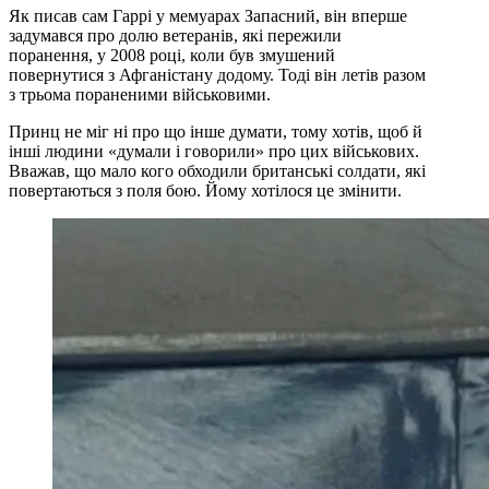
Як писав сам Гаррі у мемуарах Запасний, він вперше
задумався про долю ветеранів, які пережили
поранення, у 2008 році, коли був змушений
повернутися з Афганістану додому. Тоді він летів разом
з трьома пораненими військовими.
Принц не міг ні про що інше думати, тому хотів, щоб й
інші людини «думали і говорили» про цих військових.
Вважав, що мало кого обходили британські солдати, які
повертаються з поля бою. Йому хотілося це змінити.