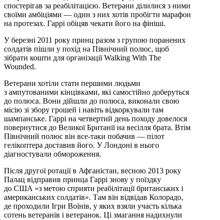
спостерігав за реабілітацією. Ветерани ділилися з ними
своїми амбіціями — один з них хотів пробігти марафон
на протезах. Гаррі обіцяв чекати його на фініші.
У березні 2011 року принц разом з групою поранених
солдатів пішли у похід на Північний полюс, щоб
зібрати кошти для організації Walking With The
Wounded.
Ветерани хотіли стати першими людьми
з ампутованими кінцівками, які самостійно доберуться
до полюса. Вони дійшли до полюса, виконали свою
місію зі збору грошей і навіть відкоркували там
шампанське. Гаррі на четвертий день походу довелося
повернутися до Великої Британії на весілля брата. Втім
Північний полюс він все-таки побачив — пілот
гелікоптера доставив його. У Лондоні в нього
діагностували обмороження.
Після другої ротації в Афганістан, весною 2013 року
Палац відправив принца Гаррі знову у поїздку
до США «з метою сприяти реабілітації британських і
американських солдатів». Там він відвідав Колорадо,
де проходили Ігри Воїнів, у яких взяли участь кілька
сотень ветеранів і ветеранок. Ці змагання надихнули