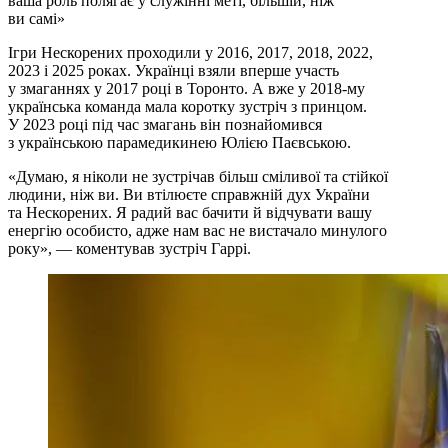
ваша роль полягає у служінні меті, більшій, ніж
ви самі»
Ігри Нескорених проходили у 2016, 2017, 2018, 2022,
2023 і 2025 роках. Українці взяли вперше участь
у змаганнях у 2017 році в Торонто. А вже у 2018-му
українська команда мала коротку зустріч з принцом.
У 2023 році під час змагань він познайомився
з українською парамедикинею Юлією Паєвською.
«​​Думаю, я ніколи не зустрічав більш сміливої та стійкої
людини, ніж ви. Ви втілюєте справжній дух України
та Нескорених. Я радий вас бачити й відчувати вашу
енергію особисто, адже нам вас не вистачало минулого
року», — коментував зустріч Гаррі.