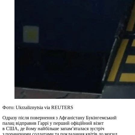
Фото: Ukrzaliznytsia via REUTERS
Одразу після повернення з Афганістану Букінгемський
палац відправив Гаррі у перший офіційний візит
в США, де йому найбільше запамʼяталася зустріч
з пораненими солдатами та покладання квітів до могил