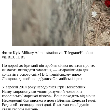
Фото: Kyiv Military Administration via Telegram/Handout
via REUTERS
По дорозі до Британії він зробив кілька нотаток про те,
як мають виглядати змагання, — «паралімпіада для
солдатів з усього світу! В Олімпійському парку
Лондона, де щойно відбулися Олімпійські ігри».
У вересні 2014 року народилися Ігри Нескорених.
Назву запропонував «один розумний чоловік із
королівської морської піхоти». Вона походить від вірша
Нескорений британського поета Вільяма Ернеста Генлі.
Рядки «Я господар своєї долі. Я капітан своєї душі»
стали гаслом змагань.