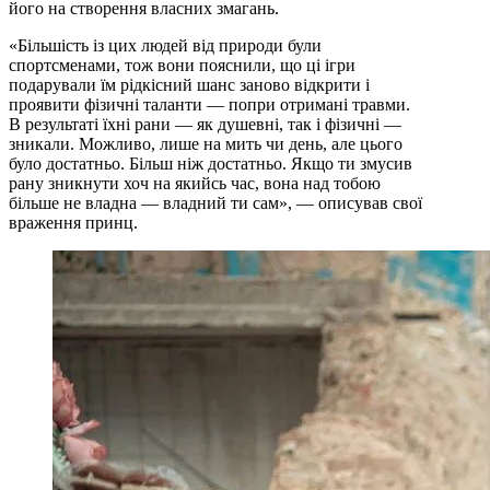
його на створення власних змагань.
«Більшість із цих людей від природи були
спортсменами, тож вони пояснили, що ці ігри
подарували їм рідкісний шанс заново відкрити і
проявити фізичні таланти — попри отримані травми.
В результаті їхні рани — як душевні, так і фізичні —
зникали. Можливо, лише на мить чи день, але цього
було достатньо. Більш ніж достатньо. Якщо ти змусив
рану зникнути хоч на якийсь час, вона над тобою
більше не владна — владний ти сам», — описував свої
враження принц.