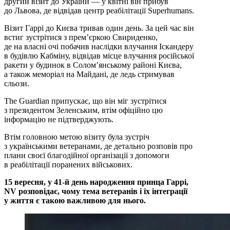
другий візит до України — у квітні він прибув
до Львова, де відвідав центр реабілітації Superhumans.
Візит Гаррі до Києва тривав один день. За цей час він
встиг зустрітися з премʼєркою Свириденко,
де на власні очі побачив наслідки влучання Іскандеру
в будівлю Кабміну, відвідав місце влучання російської
ракети у будинок в Соломʼянському районі Києва,
а також меморіал на Майдані, де ледь стримував
сльози.
The Guardian припускає, що він міг зустрітися
з президентом Зеленським, втім офіційно цю
інформацію не підтверджують.
Втім головною метою візиту була зустріч
з українськими ветеранами, де детально розповів про
плани своєї благодійної організації з допомоги
в реабілітації поранених військових.
15 вересня, у 41-й день народження принца Гаррі,
NV розповідає, чому тема ветеранів і їх інтеграції
у життя є такою важливою для нього.