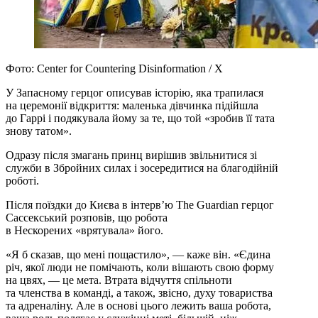
Фото: Center for Countering Disinformation / X
У Запасному герцог описував історію, яка трапилася
на церемонії відкриття: маленька дівчинка підійшла
до Гаррі і подякувала йому за те, що той «зробив її тата
знову татом».
Одразу після змагань принц вирішив звільнитися зі
служби в Збройних силах і зосередитися на благодійній
роботі.
Після поїздки до Києва в інтервʼю The Guardian герцог
Сассекський розповів, що робота
в Нескорених «врятувала» його.
«Я б сказав, що мені пощастило», — каже він. «Єдина
річ, якої люди не помічають, коли вішають свою форму
на цвях, — це мета. Втрата відчуття спільноти
та членства в команді, а також, звісно, ​​духу товариства
та адреналіну. Але в основі цього лежить ваша робота,