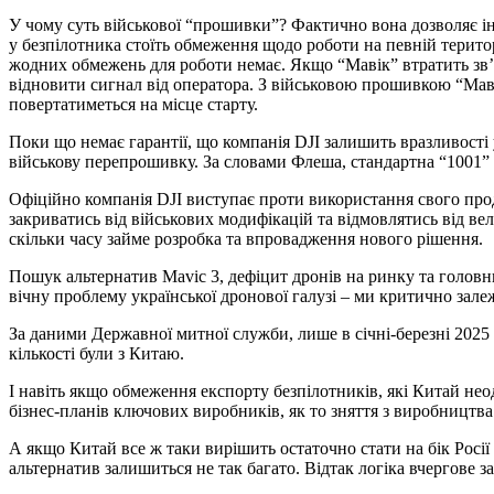
У чому суть військової “прошивки”? Фактично вона дозволяє ін
у безпілотника стоїть обмеження щодо роботи на певній територ
жодних обмежень для роботи немає. Якщо “Мавік” втратить зв’я
відновити сигнал від оператора. З військовою прошивкою “Мавік
повертатиметься на місце старту.
Поки що немає гарантії, що компанія DJI залишить вразливості 
військову перепрошивку. За словами Флеша, стандартна “1001” 
Офіційно компанія DJI виступає проти використання свого прод
закриватись від військових модифікацій та відмовлятись від ве
скільки часу займе розробка та впровадження нового рішення.
Пошук альтернатив Mavic 3, дефіцит дронів на ринку та головн
вічну проблему української дронової галузі – ми критично зале
За даними Державної митної служби, лише в січні-березні 2025 
кількості були з Китаю.
І навіть якщо обмеження експорту безпілотників, які Китай нео
бізнес-планів ключових виробників, як то зняття з виробництва
А якщо Китай все ж таки вирішить остаточно стати на бік Росії
альтернатив залишиться не так багато. Відтак логіка вчергове 