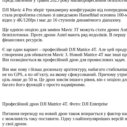
Представлений у травні 2025 року напівпрофесійний безпілотник
DJI Mavic 4 Pro зберіг трикамерну конфігурацію від попередн
стала розроблена спільно зі шведською Hasselblad основна 100-
відео у 4K/120fps і має до 16 ступенів динамічного діапазону.
Ще однією опцією для заміни Mavic 3Т можуть стати дрони Aut
безпілотники. Проте дрони Autel мають ряд недоліків. В першу
фінансових ресурсів.
Є ще один варіант – професійний DJI Matrice 4T. Але цей проду
створеним для обивателя Mavic 3. Новий Matrice 4T має інші пр
Він позиціюється як професійний дрон для промислових задач.
Він має нову і більш досконалу архітектуру, набагато стабільн
не по GPS, а по об’єкту, на якому сфокусований. Причому утриму
ціль лише до 50 м. Це дрон зовсім іншого рівня, він є опцією д
багато його функцій є просто надмірними.
Професійний дрон DJI Matrice 4T. Фото: DJI Enterprise
Питання переходу на новий дрон також впирається у фактор на
є можливість таку поставити. Одну з найпопулярніших версій на
у свої дрони.