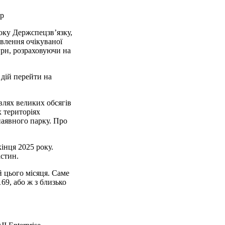
Бр
року Держспецзв’язку,
авлення очікуваної
грн, розраховуючи на
 дій перейти на
влях великих обсягів
х територіях
наявного парку. Про
інця 2025 року.
стин.
 цього місяця. Саме
69, або ж з близько