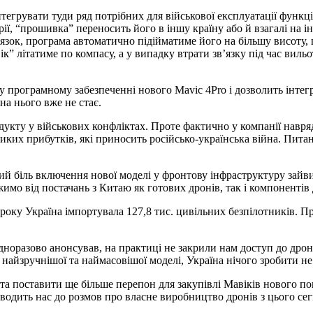
тегрувати туди ряд потрібних для військової експлуатації функц
ії, “прошивка” переносить його в іншу країну або й взагалі на і
зок, програма автоматично підійматиме його на більшу висоту, 
” літатиме по компасу, а у випадку втрати зв’язку під час вильо
у програмному забезпеченні нового Mavic 4Pro і дозволить інтег
на нього вже не стає.
укту у військових конфліктах. Проте фактично у компанії навря
ликих прибутків, які приносить російсько-українська війна. Пита
ий біль включення нової моделі у фронтову інфраструктуру зайв
жимо від постачань з Китаю як готових дронів, так і компонентів 
року Україна імпортувала 127,8 тис. цивільних безпілотників. Пр
дноразово анонсував, на практиці не закрили нам доступ до дроні
 найзручнішої та наймасовішої моделі, Україна нічого зробити не
 та поставити ще більше перепон для закупівлі Мавіків нового по
заводить нас до розмов про власне виробництво дронів з цього сег