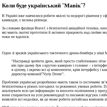
Коли буде український “Мавік”?
В Україні вже навчилися робити якісні та недорогі рішення у 
камікадзе, є велика різниця.
За словами фахівця Brave1 з безпілотної авіаційної техніки, н
які мають льотні прототипи й активно працюють над своїми мо
поки не вдалося.
Один зі зразків українського тактичного дрона-бомбера у ніші 
“Насправді зробити дрон, який просто стабілізовано літає
він при цьому був з крутою камерою і головне – з інтерфе
в цілому, і окремо всі ці компоненти, крім інтерфейсу і к
директор компанії”Vyriy Drone”.
Проблеми українські розробники мають також із системами зв’я
безпілотника в різних погодних та режимних умовах роботи. DJI
аналізувати всю цю інформацію та вносити поліпшення у програ
вони спираються на усні рекомендації та письмові відгуки з ві
виявляти всі недоліки, як це може робити китайська компанія з