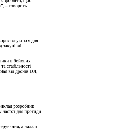
к зроблені, щоб
н”, – говорить
икористовуються для
д закупівлі
зники в бойових
та стабільності
lad від дронів DJI,
приклад розробник
 частот для протидії
рування, а надалі –