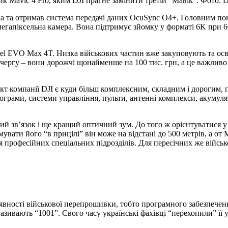
 Mavic 4 Pro, яким DJI прагне замінити третій “Мавік”. Фото: DJ
ика та отримав система передачі даних OcuSync O4+. Головним п
мегапіксельна камера. Вона підтримує зйомку у форматі 6K при 6
el EVO Max 4T. Низка військових частин вже закуповують та ос
 чергу – вони дорожчі щонайменше на 100 тис. грн, а це важлив
кт компанії DJI є куди більш комплексним, складним і дорогим, п
ограми, системи управління, пульти, антенні комплекси, акумуля
іший зв’язок і ще кращий оптичний зум. До того ж орієнтуватися 
вати його “в прицілі” він може на відстані до 500 метрів, а от 
ля професійних спеціальних підрозділів. Для пересічних же війсь
явності військової перепрошивки, тобто програмного забезпечен
зивають “1001”. Свого часу українські фахівці “перехопили” її у 