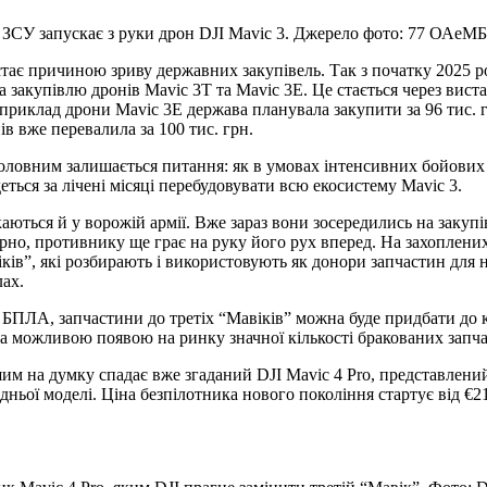
 ЗСУ запускає з руки дрон DJI Mavic 3. Джерело фото: 77 ОАеМ
е стає причиною зриву державних закупівель. Так з початку 2025 
 закупівлю дронів Mavic 3T та Mavic 3E. Це стається через вист
априклад дрони Mavic 3E держава планувала закупити за 96 тис. 
в вже перевалила за 100 тис. грн.
і головним залишається питання: як в умовах інтенсивних бойових
еться за лічені місяці перебудовувати всю екосистему Mavic 3.
ються й у ворожій армії. Вже зараз вони зосередились на закупі
ірно, противнику ще грає на руку його рух вперед. На захоплени
іків”, які розбирають і використовують як донори запчастин для 
лах.
 БПЛА, запчастини до третіх “Мавіків” можна буде придбати до к
а можливою появою на ринку значної кількості бракованих запча
им на думку спадає вже згаданий DJI Mavic 4 Pro, представлений
ньої моделі. Ціна безпілотника нового покоління стартує від €21