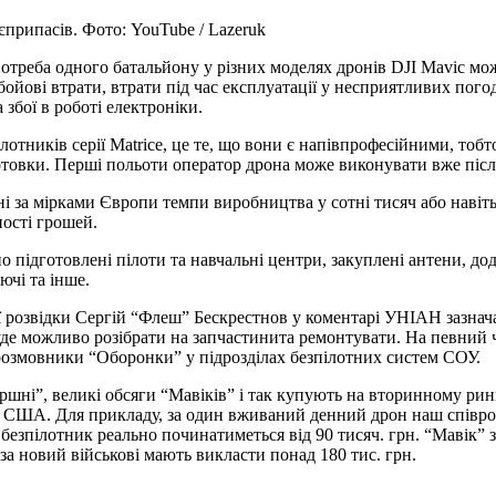
єприпасів. Фото: YouTube / Lazeruk
отреба одного батальйону у різних моделях дронів DJI Mavic мож
 бойові втрати, втрати під час експлуатації у несприятливих пог
збої в роботі електроніки.
лотників серії Matrice, це те, що вони є напівпрофесійними, тоб
готовки. Перші польоти оператор дрона може виконувати вже після
ьні за мірками Європи темпи виробництва у сотні тисяч або навіт
ності грошей.
підготовлені пілоти та навчальні центри, закуплені антени, дода
ючі та інше.
ої розвідки Сергій “Флеш” Бескрестнов у коментарі УНІАН зазнач
буде можливо розібрати на запчастинита ремонтувати. На певний ча
врозмовники “Оборонки” у підрозділах безпілотних систем СОУ.
ршні”, великі обсяги “Мавіків” і так купують на вторинному рин
 чи США. Для прикладу, за один вживаний денний дрон наш співр
безпілотник реально починатиметься від 90 тисяч. грн. “Мавік” 
за новий військові мають викласти понад 180 тис. грн.