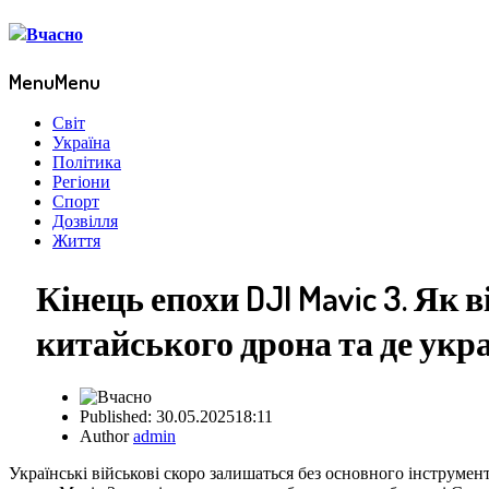
Menu
Menu
Світ
Україна
Політика
Регіони
Спорт
Дозвілля
Життя
Кінець епохи DJI Mavic 3. Як
китайського дрона та де укр
Published:
30.05.2025
18:11
Author
admin
Українські військові скоро залишаться без основного інструме