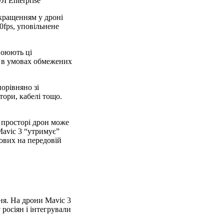
I Enterprise
окращенням у дроні
0fps, уповільнене
воюють ці
о в умовах обмежених
орівняно зі
тори, кабелі тощо.
у просторі дрон може
Mavic 3 “утримує”
кових на передовій
ня. На дрони Mavic 3
росіян і інтегрували