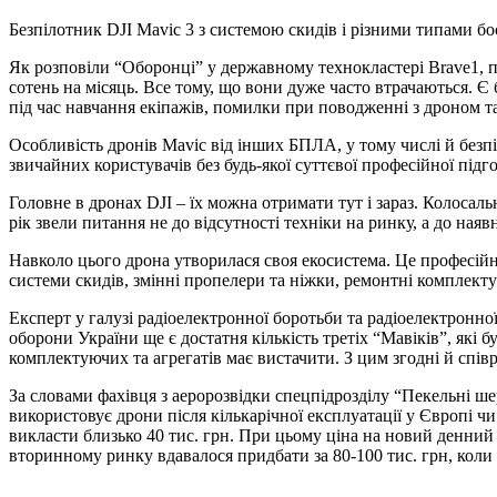
Безпілотник DJI Mavic 3 з системою скидів і різними типами бо
Як розповіли “Оборонці” у державному технокластері Brave1, п
сотень на місяць. Все тому, що вони дуже часто втрачаються. Є
під час навчання екіпажів, помилки при поводженні з дроном та 
Особливість дронів Mavic від інших БПЛА, у тому числі й безпі
звичайних користувачів без будь-якої суттєвої професійної під
Головне в дронах DJI – їх можна отримати тут і зараз. Колосал
рік звели питання не до відсутності техніки на ринку, а до наяв
Навколо цього дрона утворилася своя екосистема. Це професійно 
системи скидів, змінні пропелери та ніжки, ремонтні комплекту
Експерт у галузі радіоелектронної боротьби та радіоелектронн
оборони України ще є достатня кількість третіх “Мавіків”, які 
комплектуючих та агрегатів має вистачити. З цим згодні й спі
За словами фахівця з аеророзвідки спецпідрозділу “Пекельні ше
використовує дрони після кількарічної експлуатації у Європі
викласти близько 40 тис. грн. При цьому ціна на новий денний 
вторинному ринку вдавалося придбати за 80-100 тис. грн, коли 