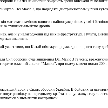
оборони й на які найчастіше збирають гроші військові та волонте
ництво. Всі Mavic 3, що надходять дистриб’юторам у різні куточк
 він має стати заміною одного з найпопулярніших у світі безпіло
х за функціональністю дронів.
нах, але й у налагодженій під них інфраструктурі. Пульти, антен
едеться замінити.
ий уже заявив, що Китай обмежує продаж дронів цього типу до 
для Сил оборони буде зникнення DJI Mavic 3 та чому, враховуючи
я створити власний аналог “Мавіка”, при цьому маючи понад 200 
ймасовіший дрон у Силах оборони України. В бойових та навчальн
 виконує розвідку на передньому краї та знищує живу силу та лег
вішуються різноманітні боєприпаси.