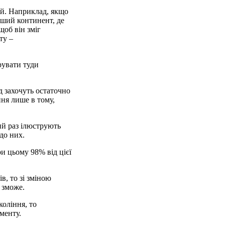
ій. Наприклад, якщо
нший континент, де
щоб він зміг
ту –
рувати туди
д захочуть остаточно
ння лише в тому,
ий раз ілюструють
до них.
и цьому 98% від цієї
в, то зі зміною
 зможе.
коління, то
менту.