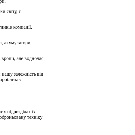
ри.
и світу, є
тників компанії,
и, акумулятори,
Європи, але водночас
 нашу залежність від
виробників
их підрозділах їх
коброньовану техніку