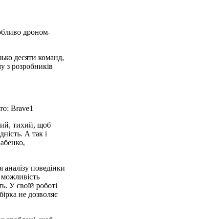
собливо дроном-
зько десяти команд,
у з розробників
то: Brave1
кий, тихий, щоб
ність. А так і
Бабенко,
я аналізу поведінки
и можливість
ь. У своїй роботі
бірка не дозволяє