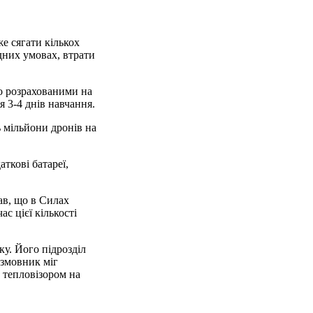
е сягати кількох
одних умовах, втрати
то розрахованими на
 3-4 днів навчання.
ь мільйони дронів на
ткові батареї,
ав, що в Силах
с цієї кількості
ку. Його підрозділ
озмовник міг
з тепловізором на