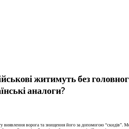
 військові житимуть без головно
аїнські аналоги?
нту виявлення ворога та знищення його за допомогою “скидів”. М