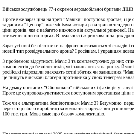
Військовослужбовець 77-ї окремої аеромобільної бригади ДШВ
Проте вже зараз ціна на треті “Мавіки” поступово зростає, і ц
за даними “Цензор”, вже мінімум чотири рази зривав тендери на
ціни дронів, яка є набагато нижчою від актуальної ринкової. Н
зниження ціни на торгах. В реальності ж ринкова ціна цих дроні
Зараз усі нові безпілотники на фронт постачаються зі складів 
новий тип розвідувального дрона? І росіянам, і українцям довед
З проблемою відсутності Mavic 3 та комплектуючих до них стика
компонентів до безпілотників, які залишаються на ринку. Ймов
російські підрозділи знаходять сотні збитих чи залишених “Мав
це пишуть військові блогери противника у своїх телеграм-кана
На думку опитаних “Оборонкою” військових і фахівців у галузі
Проте це супроводжуватиметься поступовим зростанням ціни т
Тож чи є альтернатива безпілотникам Mavic 3? Безумовно, перш
через старт його виробництва компанія згорнула випуск поперед
100 тис. грн. Мова саме про базову комплектацію.