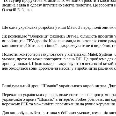
“DJI супер продуктова компанія. Їх методики роботи з клієнто
людина взяла й одразу інтуїтивно змогла полетіти. Це зробити н
Олексій Бабенко.
Ще одна українська розробка у ніші Mavic 3 перед полігонним
Як розповідає “Оборонці” фахівець Brave1, більшість проєктів 
виробництва FPV-дронів. Кожна команда виготовляє свою раму а
компонентної бази, але з іншої – здорожчуватиме її виробництв
Польотні контролери закуповують у китайської Matek Systems. 
умовах, проте не може повторити рівень DJI. Це проблема для о
дрона у польоті. Щодо камер – закуповуються неназвані китайсь
але обходяться вони дорожче за масові у виробництві рішення 
Розвідувальний дрон “Шмавік” українського виробництва. Дж
Перевагою українських рішень може стати власне програмне заб
українського дрона “Шмавік” в інтерв’ю Forbes розповів, що о
ворожому РЕБ та можливість перемикання на ручне керування 
Для випробувань безпілотника у бойових умовах, компанія виг