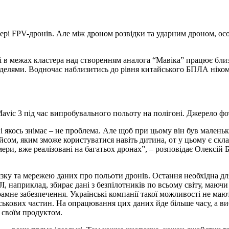
сфері FPV-дронів. Але між дроном розвідки та ударним дроном, о
ині в межах кластера над створенням аналога “Мавіка” працює бли
делями. Водночас наблизитись до рівня китайського БПЛА ніком
Mavic 3 під час випробувального польоту на полігоні. Джерело фо
 і якось знімає – не проблема. Але щоб при цьому він був малень
йсом, яким зможе користуватися навіть дитина, от у цьому є склад
амери, вже реалізовані на багатьох дронах”, – розповідає Олексій 
зку та мережею даних про польоти дронів. Остання необхідна дл
, наприклад, збирає дані з безпілотників по всьому світу, маюч
мне забезпечення. Українські компанії такої можливості не мают
йськових частин. На опрацювання цих даних йде більше часу, а ви
і своїм продуктом.