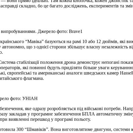
м — вони прямо ідеальні. Там кожна кнопочка, кожен джойстик та
асправді складно, бо це багато досліджень, експериментів та змі
и випробуваннями. Джерело фото: Brave1
українського “Мавіка” базуються на рамі 10 або 12 дюймів, які в
втономно, що з однієї сторони збільшує власну незалежність ві
о.
Система стабілізації положення дрона демонструє непогані пока
ператорів, які повинні будуть приділяти більше уваги керуванню 
кі, європейські та американські аналоги шведських камер Hasselb
китайського флагмана.
ерело фото: УНІАН
езпечення, яке одразу розробляється під військові потреби. На
дразу закладав у програмне забезпечення БПЛА автоматичну зміну
при виявленні перешкод у програмі польоту.
отовила 300 “Шмавіків”. Вона виготовлятиме двигуни, системи ке