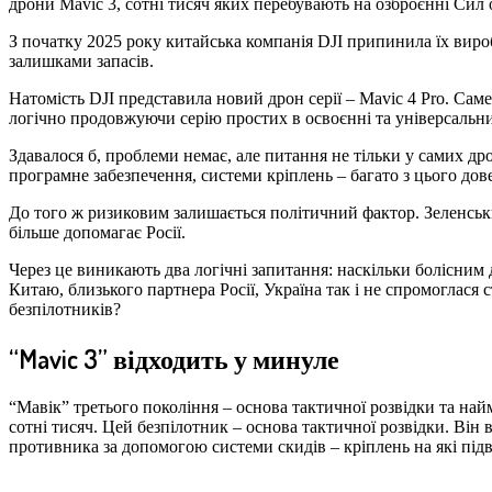
дрони Mavic 3, сотні тисяч яких перебувають на озброєнні Сил 
З початку 2025 року китайська компанія DJI припинила їх вироб
залишками запасів.
Натомість DJI представила новий дрон серії – Mavic 4 Pro. Саме
логічно продовжуючи серію простих в освоєнні та універсальни
Здавалося б, проблеми немає, але питання не тільки у самих дро
програмне забезпечення, системи кріплень – багато з цього дов
До того ж ризиковим залишається політичний фактор. Зеленськ
більше допомагає Росії.
Через це виникають два логічні запитання: наскільки болісним 
Китаю, близького партнера Росії, Україна так і не спромоглас
безпілотників?
“Mavic 3” відходить у минуле
“Мавік” третього покоління – основа тактичної розвідки та на
сотні тисяч. Цей безпілотник – основа тактичної розвідки. Він
противника за допомогою системи скидів – кріплень на які під