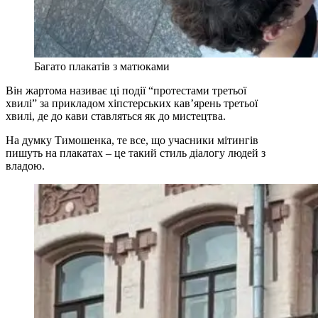
Багато плакатів з матюками
Він жартома називає ці події “протестами третьої
хвилі” за прикладом хіпстерських кав’ярень третьої
хвилі, де до кави ставляться як до мистецтва.
На думку Тимошенка, те все, що учасники мітингів
пишуть на плакатах – це такий стиль діалогу людей з
владою.