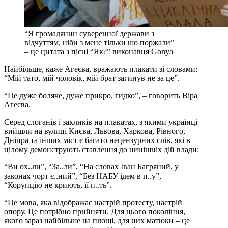
“Я громадянин суверенної держави з
відчуттям, ніби з мене тільки шо поржали”
– це цитата з пісні “Як?” виконавця Gonya
Найбільше, каже Агеєва, вражають плакати зі словами:
“Мій тато, мій чоловік, мій брат загинув не за це”.
“Це дуже боляче, дуже прикро, гидко”, – говорить Віра
Агеєва.
Серед слоганів і закликів на плакатах, з якими українці
вийшли на вулиці Києва, Львова, Харкова, Рівного,
Дніпра та інших міст є багато нецензурних слів, які в
цілому демонструють ставлення до нинішніх дій влади:
“Ви ох..ли”, “За..ли”, “На словах Іван Багряний, у
законах чорт є..ний”, “Без НАБУ ідем в п..у”,
“Корупцію не криють, її п..ть”.
“Це мова, яка відображає настрій протесту, настрій
опору. Це потрібно прийняти. Для цього покоління,
якого зараз найбільше на площі, для них матюки – це