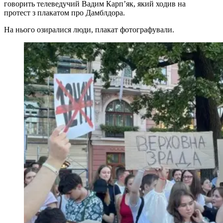
говорить телеведучий Вадим Карп’як, який ходив на
протест з плакатом про Дамблдора.
На нього озиралися люди, плакат фотографували.