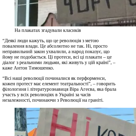
На плакатах згадували класиків
“Деякі люди кажуть, що це революція з метою
повалення влади. Це абсолютно не так. Ні, просто
неправильний закон ухвалили, а народ показує, що
йому не подобається. Ці протеси, всі ці плакати – це
діалог з реальними людьми, які живуть у цій країні”, –
каже Антон Тимошенко.
“Всі наші революції починалися як перформенси,
кожен протест має елемент театральності”, – говорить
філологиня і літературознавиця Віра Агеєва, яка брала
участь у всіх революціях в Україні за часів
незалежності, починаючи з Революції на граніті.