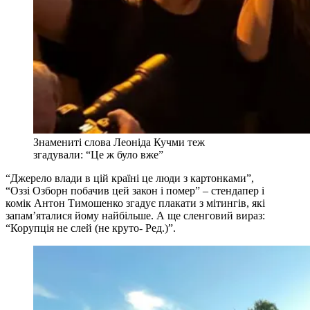
Знамениті слова Леоніда Кучми теж
згадували: “Це ж було вже”
“Джерело влади в цій країні це люди з картонками”,
“Оззі Озборн побачив цей закон і помер” – стендапер і
комік Антон Тимошенко згадує плакати з мітингів, які
запам’яталися йому найбільше. А ще сленговий вираз:
“Корупція не слей (не круто- Ред.)”.