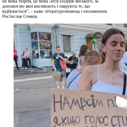
не мова тюрем, це мова Леся Подерв’янського, за
допомогою якої висміюють і таврують те, що
відбувається”, – каже літературознавець і письменник
Ростислав Семків.