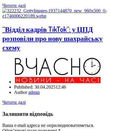
Читати далі
“Відділ кадрів TikTok”: у ЦПД
розповіли про нову шахрайську
схему
Published:
30.04.2025
12:46
Author
admin
Читати далі
Залишити відповідь
Ваша e-mail адреса не оприлюднюватиметься.
Обов’язкові поля позначені
*