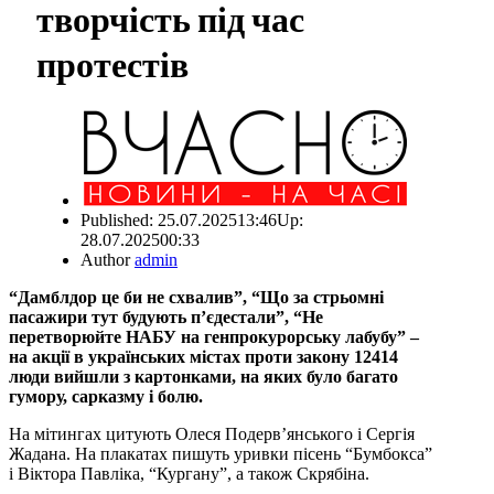
творчість під час
протестів
Published:
25.07.2025
13:46
Up:
28.07.2025
00:33
Author
admin
“Дамблдор це би не схвалив”, “Що за стрьомні
пасажири тут будують п’єдестали”, “Не
перетворюйте НАБУ на генпрокурорську лабубу” –
на акції в українських містах проти закону 12414
люди вийшли з картонками, на яких було багато
гумору, сарказму і болю.
На мітингах цитують Олеся Подерв’янського і Сергія
Жадана. На плакатах пишуть уривки пісень “Бумбокса”
і Віктора Павліка, “Кургану”, а також Скрябіна.