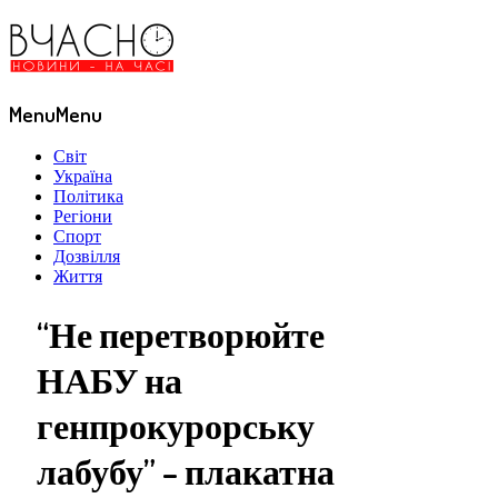
Menu
Menu
Світ
Україна
Політика
Регіони
Спорт
Дозвілля
Життя
“Не перетворюйте
НАБУ на
генпрокурорську
лабубу” – плакатна