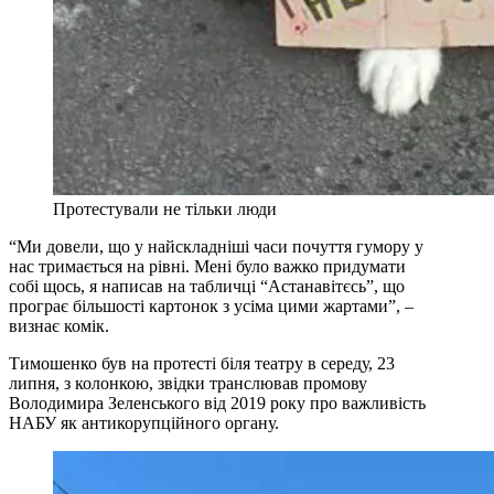
Протестували не тільки люди
“Ми довели, що у найскладніші часи почуття гумору у
нас тримається на рівні. Мені було важко придумати
собі щось, я написав на табличці “Астанавітєсь”, що
програє більшості картонок з усіма цими жартами”, –
визнає комік.
Тимошенко був на протесті біля театру в середу, 23
липня, з колонкою, звідки транслював промову
Володимира Зеленського від 2019 року про важливість
НАБУ як антикорупційного органу.