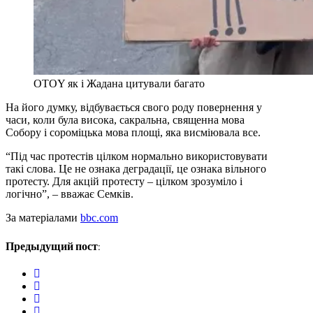
OTOY як і Жадана цитували багато
На його думку, відбувається свого роду повернення у
часи, коли була висока, сакральна, священна мова
Собору і сороміцька мова площі, яка висміювала все.
“Під час протестів цілком нормально використовувати
такі слова. Це не ознака деградації, це ознака вільного
протесту. Для акцій протесту – цілком зрозуміло і
логічно”, – вважає Семків.
За матеріалами
bbc.com
Предыдущий пост:
twitter
facebook
whatsapp
google+