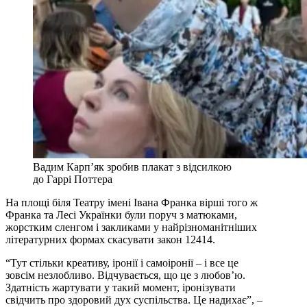
Вадим Карп’як зробив плакат з відсилкою
до Гаррі Поттера
На площі біля Театру імені Івана Франка вірші того ж
Франка та Лесі Українки були поруч з матюками,
жорстким сленгом і закликами у найрізноманітніших
літературних формах скасувати закон 12414.
“Тут стільки креативу, іронії і самоіронії – і все це
зовсім незлобливо. Відчувається, що це з любов’ю.
Здатність жартувати у такий момент, іронізувати
свідчить про здоровий дух суспільства. Це надихає”, –