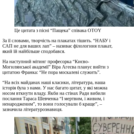
Це цитата з пісні “Пащека” співака OTOY
За її словами, творчість на плакатах тішить. “НАБУ і
САП не для ваших лап” – називає філологиня плакат,
який їй найбільше сподобався.
На наступний мітинг професорка “Києво-
Могилянської академії” Віра Агеєва планує вийти з
цитатою Франка: “Не пора москалеві служить”.
“На всіх майданах наші класики, література, наша
історія була з нами. У нас багато цитат, у які можна
носом вткнути владу. Якби на стінах Ради вибили
послання Тараса Шевченка “І мертвим, і живим, і
ненародженим”, то вони голосували б краще”, –
зазначила літературознавиця.