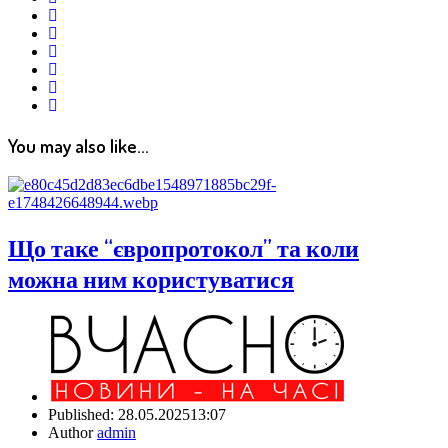
linkedin
pinterest
vkontakte
email
print
reddit
reddit
You may also like...
Що таке “європротокол” та коли
можна ним користуватися
Published:
28.05.2025
13:07
Author
admin