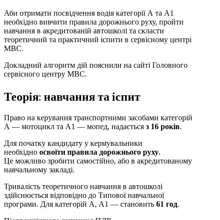
Аби отримати посвідчення водія категорії А та А1
необхідно вивчити правила дорожнього руху, пройти
навчання в акредитованій автошколі та скласти
теоретичний та практичний іспити в сервісному центрі
МВС.
Докладний алгоритм дій пояснили на сайті Головного
сервісного центру МВС.
Теорія: навчання та іспит
Право на керування транспортними засобами категорій
А — мотоцикл та А1 — мопед, надається
з 16 років
.
Для початку кандидату у кермувальники
необхідно
освоїти правила дорожнього руху
.
Це можливо зробити самостійно, або в акредитованому
навчальному закладі.
Тривалість теоретичного навчання в автошколі
здійснюється відповідно до Типової навчальної
програми. Для категорій А, А1 — становить
61 год
.