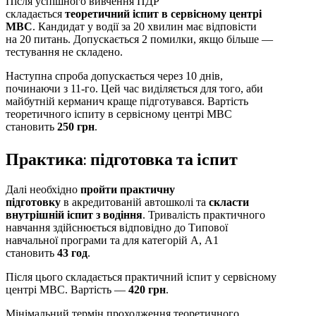
Після успішного вивчення ПДР
складається
теоретичний іспит в сервісному центрі
МВС
. Кандидат у водії за 20 хвилин має відповісти
на 20 питань. Допускається 2 помилки, якщо більше —
тестування не складено.
Наступна спроба допускається через 10 днів,
починаючи з 11-го. Цей час виділяється для того, аби
майбутній керманич краще підготувався. Вартість
теоретичного іспиту в сервісному центрі МВС
становить
250 грн
.
Практика: підготовка та іспит
Далі необхідно
пройти практичну
підготовку
в акредитованій автошколі та
скласти
внутрішній іспит з водіння
. Тривалість практичного
навчання здійснюється відповідно до Типової
навчальної програми та для категорій А, А1
становить
43 год
.
Після цього складається практичний іспит у сервісному
центрі МВС. Вартість —
420 грн
.
Мінімальний термін проходження теоретичного