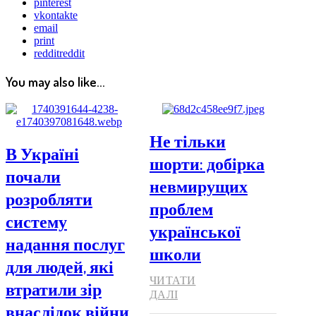
pinterest
vkontakte
email
print
reddit
reddit
You may also like...
Не тільки
В Україні
шорти: добірка
почали
невмирущих
розробляти
проблем
систему
української
надання послуг
школи
для людей, які
ЧИТАТИ
втратили зір
ДАЛІ
внаслідок війни