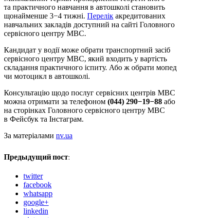
та практичного навчання в автошколі становить
щонайменше 3−4 тижні.
Перелік
акредитованих
навчальних закладів доступний на сайті Головного
сервісного центру МВС.
Кандидат у водії може обрати транспортний засіб
сервісного центру МВС, який входить у вартість
складання практичного іспиту. Або ж обрати мопед
чи мотоцикл в автошколі.
Консультацію щодо послуг сервісних центрів МВС
можна отримати за телефоном
(044) 290−19−88
або
на сторінках Головного сервісного центру МВС
в Фейсбук та Інстаграм.
За матеріалами
nv.ua
Предыдущий пост:
twitter
facebook
whatsapp
google+
linkedin