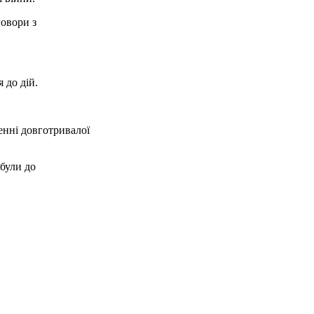
говори з
 до дій.
енні довготривалої
були до