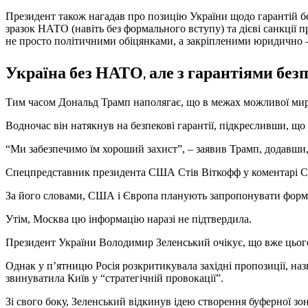
Президент також нагадав про позицію України щодо гарантій б
зразок НАТО (навіть без формального вступу) та дієві санкції пр
не просто політичними обіцянками, а закріпленими юридично 
Україна без НАТО, але з гарантіями без
Тим часом Дональд Трамп наполягає, що в межах можливої мир
Водночас він натякнув на безпекові гарантії, підкресливши, 
“Ми забезпечимо їм хороший захист”, – заявив Трамп, додавши,
Спецпредставник президента США Стів Віткофф у коментарі CN
За його словами, США і Європа планують запропонувати формулю
Утім, Москва цю інформацію наразі не підтвердила.
Президент України Володимир Зеленський очікує, що вже цьог
Однак у п’ятницю Росія розкритикувала західні пропозиції, на
звинуватила Київ у “стратегічній провокації”.
Зі свого боку, Зеленський відкинув ідею створення буферної з