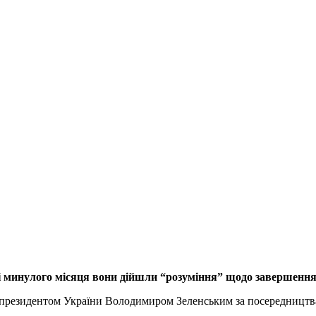
і минулого місяця вони дійшли “розуміння” щодо завершення 
з президентом України Володимиром Зеленським за посередництв