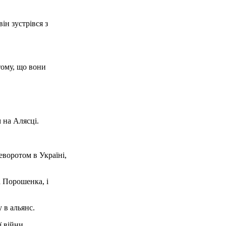
ін зустрівся з
тому, що вони
 на Алясці.
еворотом в Україні,
а Порошенка, і
 в альянс.
ї війни.