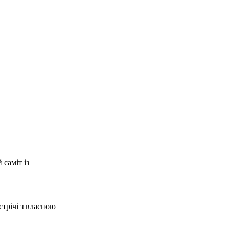
саміт із
трічі з власною