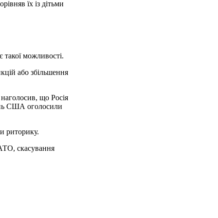
орівняв їх із дітьми
 такої можливості.
кцій або збільшення
 наголосив, що Росія
день США оголосили
ти риторику.
НАТО, скасування