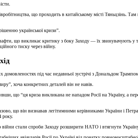
істи.
івробітництва, що проходить в китайському місті Тяньцзінь. Там в
рішенню української кризи”.
нафти, що викликає критику з боку Заходу — їх звинувачують у 
ційного тиску через війну.
хід
их домовленостях під час недавньої зустрічі з Дональдом Трампом
иру”, хоча конкретних деталей він не навів.
ивши, що “ця криза викликана не нападом Росії на Україну, а пер
азово, що він визнавав легітимними керівниками України і Петр
 року.
ю війни стали спроби Заходу розширити НАТО і втягнути Україну
табніших авіаударів Росії по Україні від початку повномасштабно