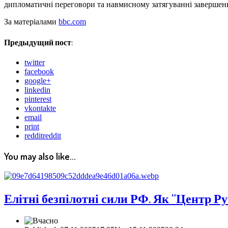
дипломатичні переговори та навмисному затягуванні завершен
За матеріалами
bbc.com
Предыдущий пост:
twitter
facebook
google+
linkedin
pinterest
vkontakte
email
print
reddit
reddit
You may also like...
Елітні безпілотні сили РФ. Як “Центр 