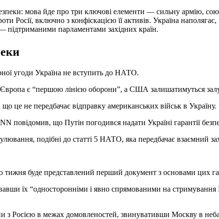
езпеки: мова йде про три ключові елементи — сильну армію, со
оти Росії, включно з конфіскацією її активів. Україна наполягає, 
— підтриманими парламентами західних країн.
пеки
ної угоди Україна не вступить до НАТО.
що Європа є “першою лінією оборони”, а США залишатимуться за
 що це не передбачає відправку американських військ в Україну.
N повідомив, що Путін погодився надати Україні гарантії безп
вання, подібні до статті 5 НАТО, яка передбачає взаємний захи
о тижня буде представлений перший документ з основами цих га
звавши їх “односторонніми і явно спрямованими на стримування Р
они з Росією в межах домовленостей, звинувативши Москву в неба