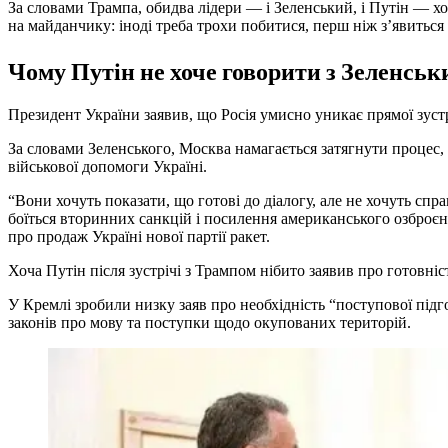
За словами Трампа, обидва лідери — і Зеленський, і Путін — хочу
на майданчику: іноді треба трохи побитися, перш ніж з’явитьс
Чому Путін не хоче говорити з Зеленськ
Президент України заявив, що Росія умисно уникає прямої зуст
За словами Зеленського, Москва намагається затягнути процес
військової допомоги Україні.
“Вони хочуть показати, що готові до діалогу, але не хочуть спр
боїться вторинних санкцій і посилення американського озброє
про продаж Україні нової партії ракет.
Хоча Путін після зустрічі з Трампом нібито заявив про готовні
У Кремлі зробили низку заяв про необхідність “поступової підг
законів про мову та поступки щодо окупованих територій.