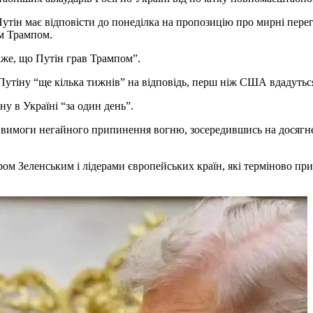
тін має відповісти до понеділка на пропозицію про мирні пере
м Трампом.
аже, що Путін грав Трампом”.
Путіну “ще кілька тижнів” на відповідь, перш ніж США вдадуться
у в Україні “за один день”.
ід вимоги негайного припинення вогню, зосередившись на досягн
ом Зеленським і лідерами європейських країн, які терміново при