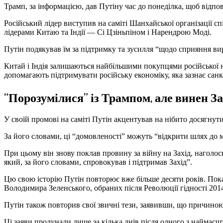
Трамп, за інформацією, дав Путіну час до понеділка, щоб відпов
Російський лідер виступив на саміті Шанхайської організації сп
лідерами Китаю та Індії — Сі Цзіньпіном і Нарендрою Моді.
Путін подякував їм за підтримку та зусилля “щодо сприяння ви
Китай і Індія залишаються найбільшими покупцями російської 
допомагають підтримувати російську економіку, яка зазнає санк
“Порозумілися” із Трампом, але винен За
У своїй промові на саміті Путін акцентував на нібито досягнут
За його словами, ці “домовленості” можуть “відкрити шлях до м
При цьому він знову поклав провину за війну на Захід, наголос
який, за його словами, спровокував і підтримав Захід”.
Цю свою історію Путін повторює вже більше десяти років. Пок
Володимира Зеленського, обраних після Революції гідності 2014
Путін також повторив свої звичні тези, заявивши, що причино
Ці заяви пролунали лише за кілька днів після одного з наймасш