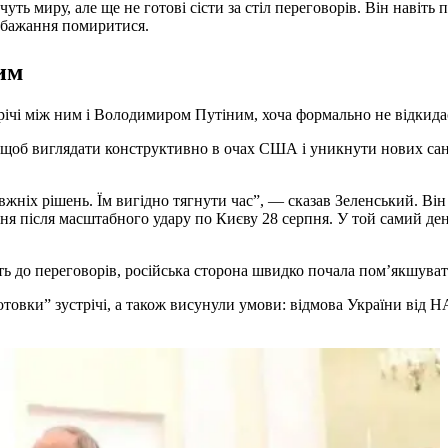
ть миру, але ще не готові сісти за стіл переговорів. Він навіть п
я бажання помиритися.
им
річі між ним і Володимиром Путіним, хоча формально не відкидає
, щоб виглядати конструктивно в очах США і уникнути нових сан
авжніх рішень. Їм вигідно тягнути час”, — сказав Зеленський. Він
ння після масштабного удару по Києву 28 серпня. У той самий 
сть до переговорів, російська сторона швидко почала пом’якшува
отовки” зустрічі, а також висунули умови: відмова України від 