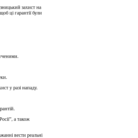
юзницький захист на
щоб ці гарантії були
лученими.
еки.
ст у разі нападу.
рантій.
осії”, а також
жанні вести реальні