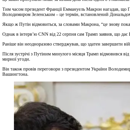
Тим часом президент Франції Еммануель Макрон нагадав, що Пу
Володимиром Зеленським – це термін, встановлений Дональдо
Якщо ж Путін відмовиться, за словами Макрона, “це знову пок
Однак в інтерв’ю CNN від 22 серпня сам Трамп заявив, що дає 
Раніше він неодноразово стверджував, що здатен завершити війн
Після зустрічі з Путіним минулого місяця Трамп відмовився в
мирної угоди.
Він також провів переговори з президентом України Володимир
Вашингтона.