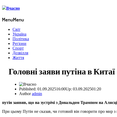
Menu
Menu
Світ
Україна
Політика
Регіони
Спорт
Дозвілля
Життя
Головні заяви путіна в Китаї
Published:
01.09.2025
16:00
Up: 03.09.2025
01:20
Author
admin
путін заявив, що на зустрічі з Дональдом Трампом на Алясц
При цьому Путін не сказав, чи готовий він говорити про мир 