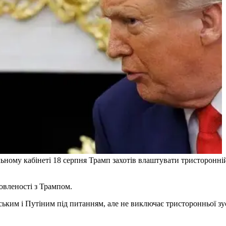
ьному кабінеті 18 серпня Трамп захотів влаштувати тристоронній 
овленості з Трампом.
ким і Путіним під питанням, але не виключає тристоронньої зус