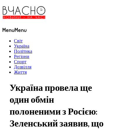
Menu
Menu
Світ
Україна
Політика
Регіони
Спорт
Дозвілля
Життя
Україна провела ще
один обмін
полоненими з Росією:
Зеленський заявив, що