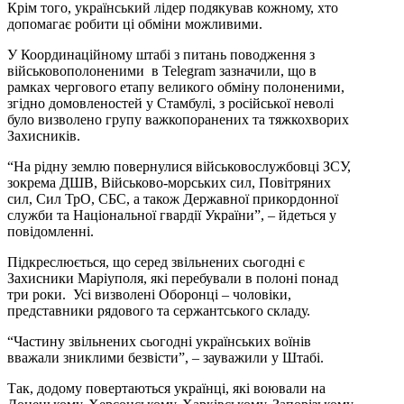
Крім того, український лідер подякував кожному, хто
допомагає робити ці обміни можливими.
У Координаційному штабі з питань поводження з
військовополоненими в Telegram зазначили, що в
рамках чергового етапу великого обміну полоненими,
згідно домовленостей у Стамбулі, з російської неволі
було визволено групу важкопоранених та тяжкохворих
Захисників.
“На рідну землю повернулися військовослужбовці ЗСУ,
зокрема ДШВ, Військово-морських сил, Повітряних
сил, Сил ТрО, СБС, а також Державної прикордонної
служби та Національної гвардії України”, – йдеться у
повідомленні.
Підкреслюється, що серед звільнених сьогодні є
Захисники Маріуполя, які перебували в полоні понад
три роки. Усі визволені Оборонці – чоловіки,
представники рядового та сержантського складу.
“Частину звільнених сьогодні українських воїнів
вважали зниклими безвісти”, – зауважили у Штабі.
Так, додому повертаються українці, які воювали на