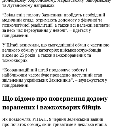
Донецькому, Херсонському, Харківському, Запорізькому
та Луганському напрямках.
“Звільнені з полону Захисники пройдуть необхідний
медичний огляд, отримають допомогу з фізичної та
психологічної реабілітації, а також всі належні виплати
за весь час перебування у неволі”, – йдеться у
повідомленні.
У Штабі зазначили, що сьогоднішній обмін є частиною
великого обміну у категоріях військовослужбовців
віком до 25 років, а також важкопоранених та
тяжкохворих.
“Координаційний штаб продовжує роботу і
найближчим часом буде проведено наступний етап
звільнення українських Захисників”, – зауважується у
повідомленні.
Що відомо про повернення додому
поранених і важкохворих бійців
Як повідомляв УНІАН, 9 червня Зеленський заявив
про початок обміну, який триватиме в декілька етапів