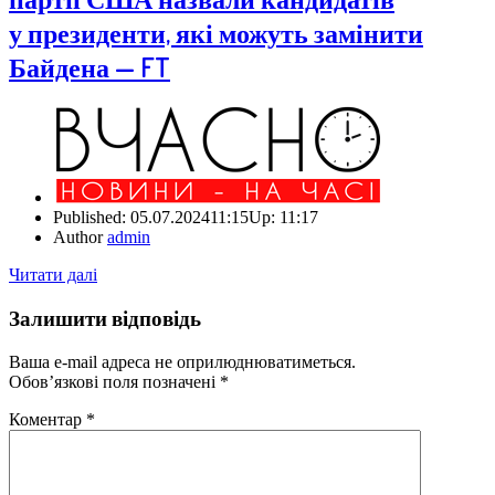
у президенти, які можуть замінити
Байдена — FT
Published:
05.07.2024
11:15
Up:
11:17
Author
admin
Читати далі
Залишити відповідь
Ваша e-mail адреса не оприлюднюватиметься.
Обов’язкові поля позначені
*
Коментар
*