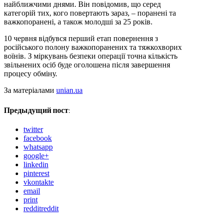
найближчими днями. Він повідомив, що серед
категорій тих, кого повертають зараз, – поранені та
важкопоранені, а також молодші за 25 років.
10 червня відбувся перший етап повернення з
російського полону важкопоранених та тяжкохворих
воїнів. З міркувань безпеки операції точна кількість
звільнених осіб буде оголошена після завершення
процесу обміну.
За матеріалами
unian.ua
Предыдущий пост:
twitter
facebook
whatsapp
google+
linkedin
pinterest
vkontakte
email
print
reddit
reddit