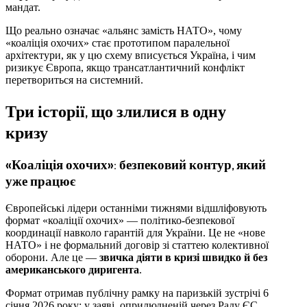
мандат.
Що реально означає «альянс замість НАТО», чому
«коаліція охочих» стає прототипом паралельної
архітектури, як у цю схему вписується Україна, і чим
ризикує Європа, якщо трансатлантичний конфлікт
перетвориться на системний.
Три історії, що злилися в одну
кризу
«Коаліція охочих»: безпековий контур, який
уже працює
Європейські лідери останніми тижнями відшліфовують
формат «коаліції охочих» — політико-безпекової
координації навколо гарантій для України. Це не «нове
НАТО» і не формальний договір зі статтею колективної
оборони. Але це —
звичка діяти в кризі швидко й без
американського диригента
.
Формат отримав публічну рамку на паризькій зустрічі 6
січня 2026 року: у заяві, оприлюдненій через Раду ЄС,