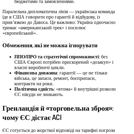
бюджетами та замовленнями.
Паралельна дипломатична лінія — українська команда
їде в США говорити про гарантії й відбудову, із
прив’язкою до Давоса. Це важливо: Україна одночасно
тримає «американський трек» і посилює
«європейський».
Обмеження, які не можна ігнорувати
ППО/ПРО та стратегічні спроможності
: без
США Європі потрібен прискорений «дозакуп» і
власні виробничі цикли.
Фінансова довжина
: гарантії — це не тільки
війська, це запаси, ремонт, боєприпаси,
контракти на роки.
Політична єдність
: «втома» й внутрішні розколи
ЄС нікуди не зникають.
Гренландія й «торговельна зброя»:
чому ЄС дістає ACI
ЄС готується до жорсткої відповіді на тарифні погрози