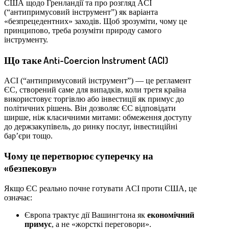
США щодо Гренландії та про розгляд ACI
(“антипримусовий інструмент”) як варіанта
«безпрецедентних» заходів. Щоб зрозуміти, чому це
принципово, треба розуміти природу самого
інструменту.
Що таке Anti-Coercion Instrument (ACI)
ACI (“антипримусовий інструмент”) — це регламент
ЄС, створений саме для випадків, коли третя країна
використовує торгівлю або інвестиції як примус до
політичних рішень. Він дозволяє ЄС відповідати
ширше, ніж класичними митами: обмеження доступу
до держзакупівель, до ринку послуг, інвестиційні
бар’єри тощо.
Чому це перетворює суперечку на
«безпекову»
Якщо ЄС реально почне готувати ACI проти США, це
означає:
Європа трактує дії Вашингтона як
економічний
примус
, а не «жорсткі переговори».