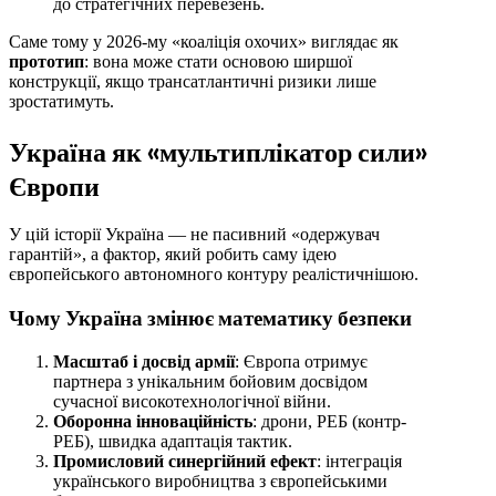
до стратегічних перевезень.
Саме тому у 2026-му «коаліція охочих» виглядає як
прототип
: вона може стати основою ширшої
конструкції, якщо трансатлантичні ризики лише
зростатимуть.
Україна як «мультиплікатор сили»
Європи
У цій історії Україна — не пасивний «одержувач
гарантій», а фактор, який робить саму ідею
європейського автономного контуру реалістичнішою.
Чому Україна змінює математику безпеки
Масштаб і досвід армії
: Європа отримує
партнера з унікальним бойовим досвідом
сучасної високотехнологічної війни.
Оборонна інноваційність
: дрони, РЕБ (контр-
РЕБ), швидка адаптація тактик.
Промисловий синергійний ефект
: інтеграція
українського виробництва з європейськими