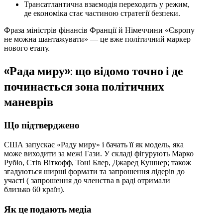
Трансатлантична взаємодія переходить у режим,
де економіка стає частиною стратегії безпеки.
Фраза міністрів фінансів Франції й Німеччини «Європу
не можна шантажувати» — це вже політичний маркер
нового етапу.
«Рада миру»: що відомо точно і де
починається зона політичних
маневрів
Що підтверджено
США запускає «Раду миру» і бачать її як модель, яка
може виходити за межі Гази. У складі фігурують Марко
Рубіо, Стів Віткофф, Тоні Блер, Джаред Кушнер; також
згадуються ширші формати та запрошення лідерів до
участі ( запрошення до членства в раді отримали
близько 60 країн).
Як це подають медіа