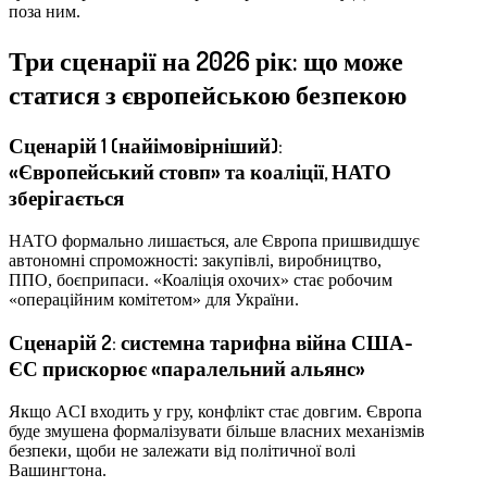
поза ним.
Три сценарії на 2026 рік: що може
статися з європейською безпекою
Сценарій 1 (найімовірніший):
«Європейський стовп» та коаліції, НАТО
зберігається
НАТО формально лишається, але Європа пришвидшує
автономні спроможності: закупівлі, виробництво,
ППО, боєприпаси. «Коаліція охочих» стає робочим
«операційним комітетом» для України.
Сценарій 2: системна тарифна війна США-
ЄС прискорює «паралельний альянс»
Якщо ACI входить у гру, конфлікт стає довгим. Європа
буде змушена формалізувати більше власних механізмів
безпеки, щоби не залежати від політичної волі
Вашингтона.