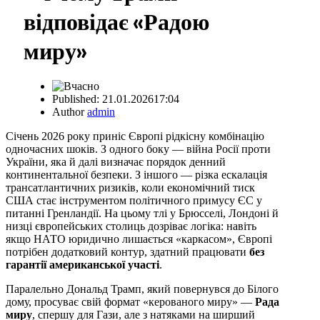
відповідає «Радою
миру»
Published:
21.01.2026
17:04
Author
admin
Січень 2026 року приніс Європі рідкісну комбінацію
одночасних шоків. З одного боку — війна Росії проти
України, яка й далі визначає порядок денний
континентальної безпеки. З іншого — різка ескалація
трансатлантичних ризиків, коли економічний тиск
США стає інструментом політичного примусу ЄС у
питанні Гренландії. На цьому тлі у Брюсселі, Лондоні й
низці європейських столиць дозріває логіка: навіть
якщо НАТО юридично лишається «каркасом», Європі
потрібен додатковий контур, здатний працювати
без
гарантії американської участі
.
Паралельно Дональд Трамп, який повернувся до Білого
дому, просуває свій формат «керованого миру» —
Рада
миру
, спершу для Гази, але з натяками на ширший