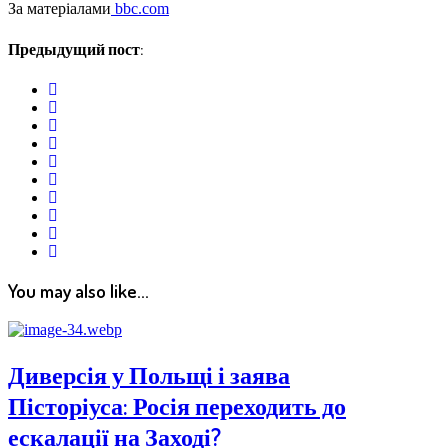
За матеріалами
bbc.com
Предыдущий пост:
twitter
facebook
whatsapp
google+
linkedin
pinterest
vkontakte
email
print
reddit
reddit
You may also like...
Диверсія у Польщі і заява
Пісторіуса: Росія переходить до
ескалації на Заході?