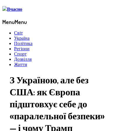
Menu
Menu
Світ
Україна
Політика
Регіони
Спорт
Дозвілля
Життя
З Україною, але без
США: як Європа
підштовхує себе до
«паралельної безпеки»
— і чому Трамп