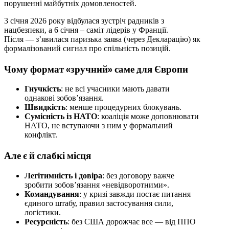
порушенні майбутніх домовленостей.
3 січня 2026 року відбулася зустріч радників з
нацбезпеки, а 6 січня – саміт лідерів у Франції.
Після — з’явилася паризька заява (через Декларацію) як
формалізований сигнал про спільність позицій.
Чому формат «зручний» саме для Європи
Гнучкість
: не всі учасники мають давати
однакові зобов’язання.
Швидкість
: менше процедурних блокувань.
Сумісність із НАТО
: коаліція може доповнювати
НАТО, не вступаючи з ним у формальний
конфлікт.
Але є й слабкі місця
Легітимність і довіра
: без договору важче
зробити зобов’язання «невідворотними».
Командування
: у кризі завжди постає питання
єдиного штабу, правил застосування сили,
логістики.
Ресурсність
: без США дорожчає все — від ППО