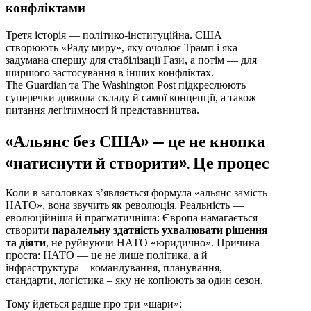
конфліктами
Третя історія — політико-інституційна. США
створюють «Раду миру», яку очолює Трамп і яка
задумана спершу для стабілізації Гази, а потім — для
ширшого застосування в інших конфліктах.
The Guardian та The Washington Post підкреслюють
суперечки довкола складу й самої концепції, а також
питання легітимності й представництва.
«Альянс без США» — це не кнопка
«натиснути й створити». Це процес
Коли в заголовках з’являється формула «альянс замість
НАТО», вона звучить як революція. Реальність —
еволюційніша й прагматичніша: Європа намагається
створити
паралельну здатність ухвалювати рішення
та діяти
, не руйнуючи НАТО «юридично». Причина
проста: НАТО — це не лише політика, а й
інфраструктура – командування, планування,
стандарти, логістика – яку не копіюють за один сезон.
Тому йдеться радше про три «шари»: