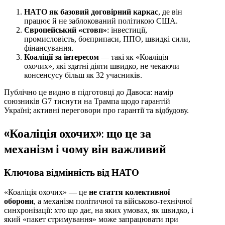
НАТО як базовий договірний каркас
, де він
працює й не заблокований політикою США.
Європейський «стовп»
: інвестиції,
промисловість, боєприпаси, ППО, швидкі сили,
фінансування.
Коаліції за інтересом
— такі як «Коаліція
охочих», які здатні діяти швидко, не чекаючи
консенсусу більш як 32 учасників.
Публічно це видно в підготовці до Давоса: намір
союзників G7 тиснути на Трампа щодо гарантій
Україні; активні переговори про гарантії та відбудову.
«Коаліція охочих»: що це за
механізм і чому він важливий
Ключова відмінність від НАТО
«Коаліція охочих» — це
не стаття колективної
оборони
, а механізм політичної та військово-технічної
синхронізації: хто що дає, на яких умовах, як швидко, і
який «пакет стримування» може запрацювати при