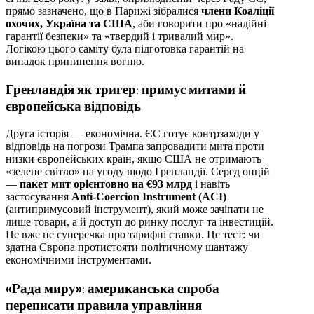
прямо зазначено, що в Парижі зібралися
члени Коаліції
охочих, Україна та США
, аби говорити про «надійні
гарантії безпеки» та «твердий і тривалий мир».
Логікою цього саміту була підготовка гарантій на
випадок припинення вогню.
Гренландія як тригер: примус митами й
європейська відповідь
Друга історія — економічна. ЄС готує контрзаходи у
відповідь на погрози Трампа запровадити мита проти
низки європейських країн, якщо США не отримають
«зелене світло» на угоду щодо Гренландії. Серед опцій
—
пакет мит орієнтовно на €93 млрд
і навіть
застосування
Anti-Coercion Instrument (ACI)
(антипримусовий інструмент), який може зачіпати не
лише товари, а й доступ до ринку послуг та інвестицій.
Це вже не суперечка про тарифні ставки. Це тест: чи
здатна Європа протистояти політичному шантажу
економічними інструментами.
«Рада миру»: американська спроба
переписати правила управління