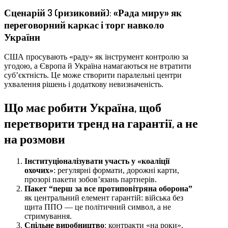
Сценарій 3 (ризиковий): «Рада миру» як
переговорний каркас і торг навколо
України
США просувають «раду» як інструмент контролю за
угодою, а Європа й Україна намагаються не втратити
суб’єктність. Це може створити паралельні центри
ухвалення рішень і додаткову невизначеність.
Що має робити Україна, щоб
перетворити тренд на гарантії, а не
на розмови
Інституціоналізувати участь у «коаліції
охочих»
: регулярні формати, дорожні карти,
прозорі пакети зобов’язань партнерів.
Пакет “перш за все протиповітряна оборона”
як центральний елемент гарантій: війська без
щита ППО — це політичний символ, а не
стримування.
Спільне виробництво
: контракти «на роки»,