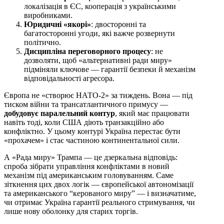
локалізація в ЄС, кооперація з українськими
виробниками.
Юридичні «якорі»
: двосторонні та
багатосторонні угоди, які важче розвернути
політично.
Дисципліна переговорного процесу
: не
дозволяти, щоб «альтернативні ради миру»
підміняли ключове — гарантії безпеки й механізм
відповідальності агресора.
Європа не «створює НАТО-2» за тиждень. Вона — під
тиском війни та трансатлантичного примусу —
добудовує паралельний контур
, який має працювати
навіть тоді, коли США діють транзакційно або
конфліктно. У цьому контурі Україна перестає бути
«прохачем» і стає частиною континентальної сили.
А «Рада миру» Трампа — це дзеркальна відповідь:
спроба зібрати управління конфліктами в новий
механізм під американським головуванням. Саме
зіткнення цих двох логік — європейської автономізації
та американського “керованого миру” — і визначатиме,
чи отримає Україна гарантії реального стримування, чи
лише нову оболонку для старих торгів.