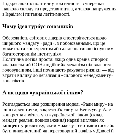
Підкреслюють політичну токсичність і суперечки
навколо складу та представництва, а також напруження
з Ізраїлем і питання легітимності.
Чому ідея турбує союзників
Обережність світових лідерів спостерігається щодо
ширшого мандату «ради», з побоюваннями, що це
може стати конкурентом або альтернативою існуючим
багатостороннім інституціям.
Політична логіка проста: якщо одна країна створює
«паралельний ООН-подібний» механізм під власним
головуванням, інші починають рахувати ризики — від
втрати впливу до легалізації «силового менеджменту»
конфліктів.
А як щодо «української гілки»?
Розглядається ідея розширення моделі «Ради миру» на
інші гарячі точки, зокрема Україну та Венесуелу. Але
конкретна архітектура «української гілки» (склад,
мандат, реальні повноваження) наразі виглядає як
концепт у розвитку
, який може суттєво змінитися або
бути використаний як переговорний важіль у Давосі й