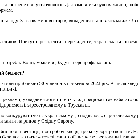
–загострене відчуття екології. Для замовника було важливо, щоб
ормам.
о заводу. За словами інвесторів, вкладення становлять майже 35 
сників. Присутні резиденти і нерезиденти, українські та іноземн
і потреби. Вони, можливо, будуть перепрофільовані.
вий бюджет?
платили приблизно 50 мільйонів гривень за 2023 рік. А після вве
и втричі.
ії і реклами, укладання логістичних угод працюватиме набагато б
ідприємстві, зареєстрованому в Трускавці.
зно конкуруватиме на українському і, сподіваюсь, європейському
си зайти на ринок у Східну Європу.
бні нові інвестиції, нові робочі місця, треба курорт розвивати. 
уло все закрите – готелі, санаторії, всі кафе, ресторани і так дал