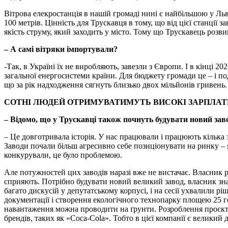
Вітрова елекростанція в нашій громаді нині є найбільшою у Льві
100 метрів. Цінність для Трускавця в тому, що від цієї станції за
якість струму, який заходить у місто. Тому що Трускавець розв
– А самі вітряки імпортували?
-Так, в Україні їх не виробляють, завезли з Європи. І в кінці 
загальної енергосистеми країни. Для бюджету громади це – і под
що за рік надходження сягнуть близько двох мільйонів гривень.
СОТНІ ЛЮДЕЙ ОТРИМУВАТИМУТЬ ВИСОКІ ЗАРПЛАТИ
– Відомо, що у Трускавці також почнуть будувати новий зав
– Це довготривала історія. У нас працювали і працюють кілька 
Заводи почали більш агресивно себе позиціонувати на ринку – 
конкурували, це було проблемою.
Але потужностей цих заводів наразі вже не вистачає. Власник р
сприяють. Потрібно будувати новий великий завод, власник зн
багато дискусій у депутатському корпусі, і на сесії ухвалили 
документації і створення екологічного технопарку площею 25 гек
навантаження можна проводити на ґрунти. Розроблення проєкту
брендів, таких як «Coca-Cola». Тобто в цієї компанії є великий д