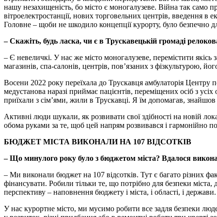
нашу незахищеність, бо місто є моногалузеве. Війна так само п
вітроелектростанції, нових торговельних центрів, введення в 
Головне – щоби не шкодило концепції курорту, було безпечно дл
– Скажіть, будь ласка, чи є в Трускавецькій громаді релоков
– Є невеличкі. У нас же місто моногалузеве, перемістити якісь 
магазинів, спа-салонів, центрів, пов’язаних з фізкультурою, йог
Восени 2022 року переїхала до Трускавця амбулаторія Центру 
медустанова наразі приймає пацієнтів, переміщених осіб з усі
приїхали з сім’ями, жили в Трускавці. Я їм допомагав, знайшов
Активні люди шукали, як розвивати свої здібності на новій лока
обома руками за те, щоб цей напрям розвивався і гармонійно поє
БЮДЖЕТ МІСТА ВИКОНАЛИ НА 107 ВІДСОТКІВ
– Що минулого року було з бюджетом міста? Вдалося викон
– Ми виконали бюджет на 107 відсотків. Тут є багато різних фак
фінансувати. Робили тільки те, що потрібно для безпеки міста,
перспективу – наповнення бюджету і міста, і області, і держави.
У нас курортне місто, ми мусимо робити все задля безпеки людей.