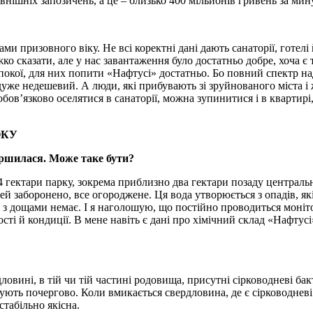
овнішніх запозичень, а це – близько 400 мільйонів гривень за мин
ми призовного віку. Не всі коректні дані дають санаторії, готелі
ажко сказати, але у нас завантаження було достатньо добре, хоча 
окої, для них попити «Нафтусі» достатньо. Бо повний спектр на
 дуже недешевий. А люди, які прибувають зі зруйнованого міста і
бов’язково оселятися в санаторії, можна зупинитися і в квартирі
ОКУ
ршилася. Може таке бути?
4 гектари парку, зокрема приблизно два гектари позаду централь
й заборонено, все огороджене. Ця вода утворюється з опадів, як
 з дощами немає. І я наголошую, що постійно проводиться моніт
сті й кондиції. В мене навіть є дані про хімічний склад «Нафтусі»
ловині, в тій чи тій частині родовища, присутні сірководневі бакте
ють почергово. Коли вмикається свердловина, де є сірководневі 
стабільно якісна.