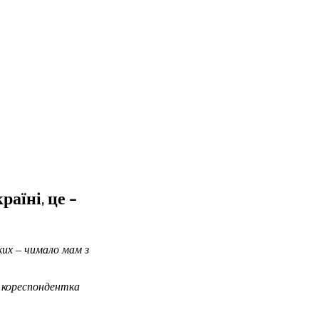
аїні, це –
ких – чимало мам з
, кореспондентка