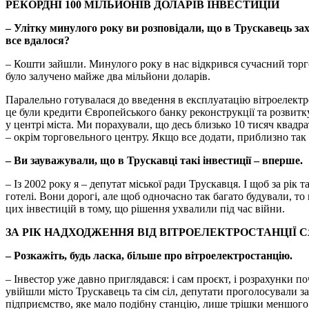
РЕКОРДНІ 100 МІЛЬЙОНІВ ДОЛАРІВ ІНВЕСТИЦІЙ
– Улітку минулого року ви розповідали, що в Трускавець зах
все вдалося?
– Кошти зайшли. Минулого року в нас відкрився сучасний торг
було залучено майже два мільйони доларів.
Паралельно готувалася до введення в експлуатацію вітроелектрос
це були кредити Європейського банку реконструкції та розвитк
у центрі міста. Ми порахували, що десь близько 10 тисяч квадр
– окрім торговельного центру. Якщо все додати, приблизно так і
– Ви зауважували, що в Трускавці такі інвестиції – вперше.
– Із 2002 року я – депутат міської ради Трускавця. І щоб за рік т
готелі. Вони дорогі, але щоб одночасно так багато будували, то 
цих інвестицій в тому, що рішення ухвалили під час війни.
ЗА РІК НАДХОДЖЕННЯ ВІД ВІТРОЕЛЕКТРОСТАНЦІЇ 
– Розкажіть, будь ласка, більше про вітроелектростанцію.
– Інвестор уже давно приглядався: і сам проєкт, і розрахунки п
увійшли місто Трускавець та сім сіл, депутати проголосували за
підприємство, яке мало подібну станцію, лише трішки меншого 