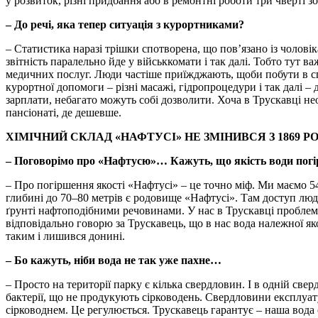
у розвиток, різні придбання або в ремонтні роботи три чверті з
– До речі, яка тепер ситуація з курортниками?
– Статистика наразі трішки спотворена, що пов’язано із чоловіка
звітність паралельно йде у військкомати і так далі. Тобто тут в
медичних послуг. Люди частіше приїжджають, щоби побути в сп
курортної допомоги – різні масажі, гідропроцедури і так далі –
зарплати, небагато можуть собі дозволити. Хоча в Трускавці нео
пансіонаті, де дешевше.
ХІМІЧНИЙ СКЛАД «НАФТУСІ» НЕ ЗМІНИВСЯ З 1869 Р
– Поговорімо про «Нафтусю»… Кажуть, що якість води погі
– Про погіршення якості «Нафтусі» – це точно міф. Ми маємо 5
глибині до 70–80 метрів є родовище «Нафтусі». Там доступ люде
ґрунті нафтоподібними речовинами. У нас в Трускавці проблем
відповідально говорю за Трускавець, що в нас вода належної яко
таким і лишився донині.
– Бо кажуть, ніби вода не так уже пахне…
– Просто на території парку є кілька свердловин. І в одній сверд
бактерії, що не продукують сірководень. Свердловини експлуату
сірководнем. Це регулюється. Трускавець гарантує – наша вода 