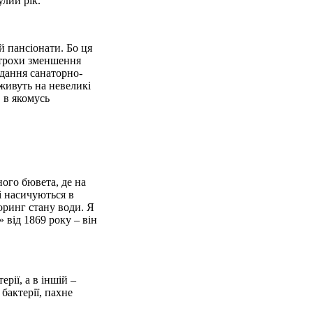
улий рік.
 й пансіонати. Бо ця
є трохи зменшення
дання санаторно-
 живуть на невеликі
, в якомусь
ного бювета, де на
і насичуються в
оринг стану води. Я
 від 1869 року – він
рії, а в іншій –
бактерії, пахне