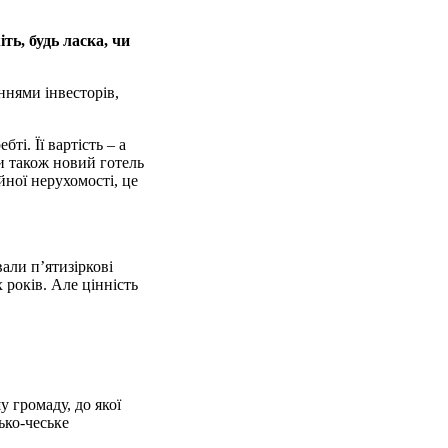
ть, будь ласка, чи
ннями інвесторів,
і. Її вартість – а
и також новий готель
йної нерухомості, це
вали п’ятизіркові
 років. Але цінність
у громаду, до якої
ько-чеське