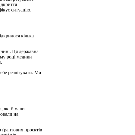
ідкриття
фікує ситуацію.
ідкрилося кілька
ччині. Ця державна
ому році медики
.
себе реалізувати. Ми
, які б мали
цювали на
 з ґрантових проєктів