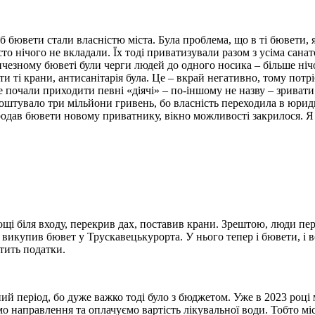
об бювети стали власністю міста. Була проблема, що в ті бювети, 
о нічого не вкладали. Їх тоді приватизували разом з усіма сана
ичезному бюветі були черги людей до одного носика – більше ніч
и ті крани, антисанітарія була. Це – вкрай негативно, тому потр
 почали приходити певні «діячі» – по-іншому не назву – зривати 
е коштувало три мільйони гривень, бо власність переходила в юр
продав бювети новому приватнику, вікно можливості закрилося. Я 
лощі біля входу, перекрив дах, поставив крани. Зрештою, люди п
икупив бювет у Трускавецькурорта. У нього тепер і бювети, і всі
атить податки.
дний період, бо дуже важко тоді було з бюджетом. Уже в 2023 роц
мо направлення та оплачуємо вартість лікувальної води. Тобто мі