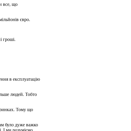
и все, що
мільйонів євро.
і гроші.
дення в експлуатацію
ільше людей. Тобто
 ринках. Тому що
Нам було дуже важко
і. І ми розуміємо