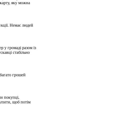
 карту, яку можна
укції. Немає людей
р у громаді разом із
ускавці стабільно
а багато грошей
ли покупці,
купити, щоб потім