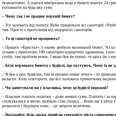
безкоштовно. А взагалі мінеральна вода в бюветі коштує 24 гри
поповнити на будь-яку суму.
– Чому так і не працює верхній бювет?
– Усе залежить від попиту. Якби працювали всі санаторії: «Руб
там. Просто є пропозиція від недорогих санаторіїв.
– То ці санаторії не працюють?
– Працює «Кристал», у ньому зробили маленький бювет. Усі ці са
селами є приблизно 100 санаторно-курортних здравниць, з них 2
стоїть, там проблем немає. І якщо був би попит, то щось би з н
– Біля верхнього бювета є будівлі, що пустують. Чому їх н
– Я був у цих будівлях, там всередині немає нічого – ні проводк
вкласти. Хочу повторити, що все належить приватному акціон
– Чи запитували ви у власника, чому ці будівлі порожні?
– Власник платить податки – дуже немалі суми. Платить і за не
спілкувалися зі мною, вивчали стан споруд… Вони ще в кінці 19
розвалити і будувати нове, – це затрати величезні.
– Нагадайте, будь ласка, який на сьогодні в міста санаторн