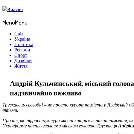
Menu
Menu
Світ
Україна
Політика
Регіони
Спорт
Дозвілля
Життя
Андрій Кульчинський, міський голова 
надзвичайно важливо
Трускавець сьогодні – не просто курортне місто у Львівській об
дітьми.
Про те, як інфраструктура міста витримує навантаження, як мі
Укрінформу поспілкувалася з міським головою Трускавця
Андріє