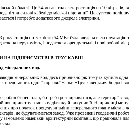
вській області. Це 54-мегаватна електростанція на 10 вітряків, в
ведені три силові кабелі до міської підстанції. Це суттєво поліпшу
ивається і потребує додаткового джерела електрики.
2023 року станція потужністю 54 МВт була введена в експлуатацію 
аток на нерухомість, і податок за оренду землі, і нові робочі міс
 НА ПІДПРИЄМСТВІ В ТРУСКАВЦІ
од мінеральних вод.
заводів мінеральних вод, десь приблизно рік тому їх купила одн
як представник однієї торгової марки «Трускавецька». Бо досі в
озробив бізнес-план, бо треба розширюватися, але території заво
айшов приватну земельну ділянку й викупив її. Наприкінці мину
рішення про початок процедури зміни генерального плану міста в 
тарів, де будуватиметься завод. Уже проведені геодезичні роботи
 замовлено німецькій архітектурній компанії, що працювала для
освід.