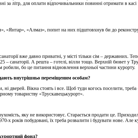
вні за літр, для оплати відпочивальники повинні отримати в касі
ін», «Янтар», «Алмаз», попит на них підштовхнув би до реконстр
наторії вже давно приватні, у місті тільки сім – державних. Тепе
5 – санаторії. А решта – готелі, вілли тощо. Верхній бювет у Тр
им робили, бо це питання відновлення верхньої частини курорту.
е здають внутрішньо переміщеним особам?
и, ні дверей. Вікна стоять і все. Щоб туди когось поселити, треб
ерному товариству «Трускавецькурорт».
рухомість, яку не використовує. Старається продати це. Приходи
70-х років побудовані, їх треба розвалити і будувати нове. Але 
о-курортний фонд?