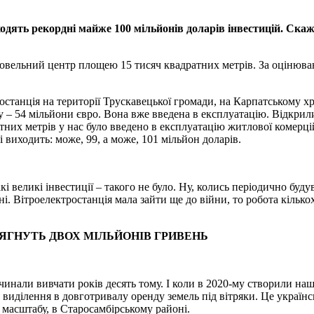
одять рекордні майже 100 мільйонів доларів інвестицій. Скажі
овельний центр площею 15 тисяч квадратних метрів. За оцінюва
танція на території Трускавецької громади, на Карпатському хребт
у – 54 мільйони євро. Вона вже введена в експлуатацію. Відкрил
атних метрів у нас було введено в експлуатацію житлової комерці
 виходить: може, 99, а може, 101 мільйон доларів.
акі великі інвестиції – такого не було. Ну, колись періодично буду
ні. Вітроелектростанція мала зайти ще до війни, то робота кількох
СЯГНУТЬ ДВОХ МІЛЬЙОНІВ ГРИВЕНЬ
очинали вивчати років десять тому. І коли в 2020-му створили наш
 виділення в довготривалу оренду земель під вітряки. Це українс
масштабу, в Старосамбірському районі.