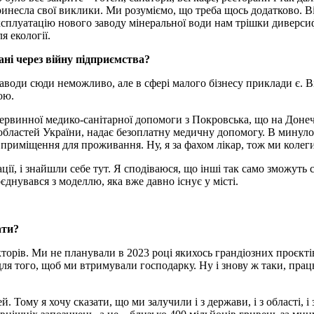
ринесла свої виклики. Ми розуміємо, що треба щось додатково. В
експлуатацію нового заводу мінеральної води нам трішки диверси
я екології.
ані через війну підприємства?
заводи сюди неможливо, але в сфері малого бізнесу приклади є. В
ою.
первинної медико-санітарної допомоги з Покровська, що на Доне
х областей України, надає безоплатну медичну допомогу. В минул
 приміщення для проживання. Ну, я за фахом лікар, тож ми колеги
ції, і знайшли себе тут. Я сподіваюся, що інші так само зможуть 
днувався з моделлю, яка вже давно існує у місті.
ати?
торів. Ми не планували в 2023 році якихось грандіозних проєктів
 для того, щоб ми втримували господарку. Ну і знову ж таки, пра
 Тому я хочу сказати, що ми залучили і з держави, і з області, і