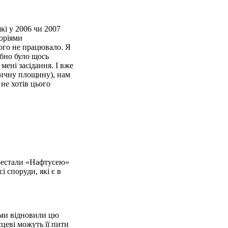
які у 2006 чи 2007
торіями
ого не працювало. Я
ібно було щось
мені засідання. І вже
идичну площину), нам
не хотів цього
ерестали «Нафтусею»
 споруди, які є в
і ми відновили цю
сцеві можуть її пити