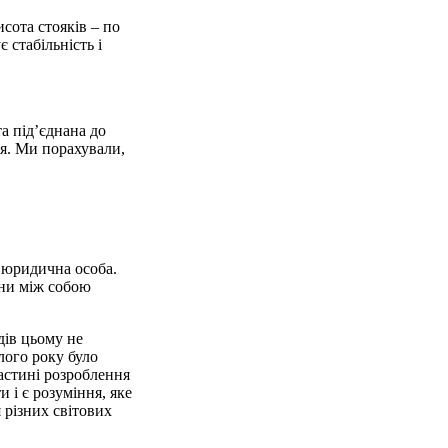
исота стояків – по
є стабільність і
та під’єднана до
ця. Ми порахували,
а юридична особа.
они між собою
дів цьому не
лого року було
частині розроблення
 і є розуміння, яке
 різних світових