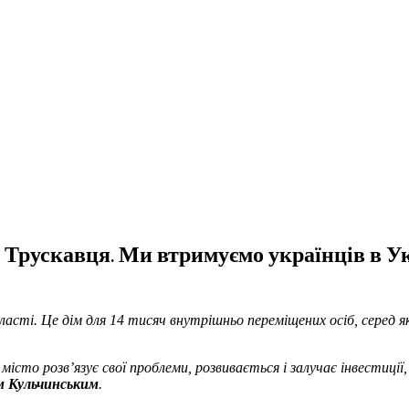
Трускавця. Ми втримуємо українців в Укр
ласті. Це дім для 14 тисяч внутрішньо переміщених осіб, серед я
сто розв’язує свої проблеми, розвивається і залучає інвестиції
м Кульчинським
.