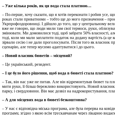
– Уже кілька років, як ця вода стала платною…
– По-перше, хочу сказати, що я хотів переконати і робив усе, щ
роках стали приватними – тобто ще до мого призначення – прост
Укрпрофоздоровниці. І дійшло до того, що у центральному вел
вже не говорю, що люди мили там свої термоси, руки, облизуват
змінювати. Ми домовилися тоді, щоб забрати 50% власності, але
тоді, коли ми мали заплатити податок на додану вартість (а ц
зірвали сесію і не дали проголосувати. Після того як власник 
сценарію, але тепер мусимо адаптуватися і до цього.
– Новий власник бюветів – місцевий?
– Це український, резидент.
– І це було його рішення, щоб вода в бюветі стала платною?
– Так, він нас уже не питав. Але він відремонтував бювет та п
мити руки, її більш бережливо використовують. Новий власник в
парку, і свердловини. Він має дозвіл на надрокористування, пл
– А для місцевих вода в бюветі безкоштовна?
– У нас є відповідна міська програма, але була перерва на кові
програму, згідно з якою всім трускавчанам через лікарню видає