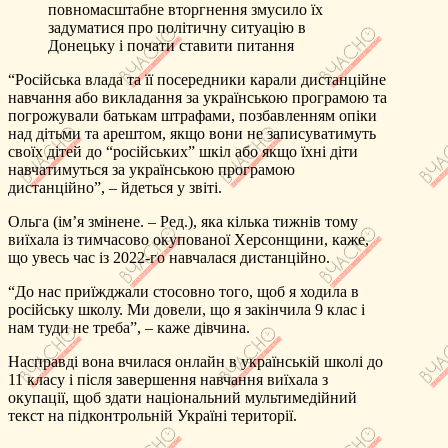
повномасштабне вторгнення змусило їх
задуматися про політичну ситуацію в
Донецьку і почати ставити питання
“Російська влада та її посередники карали дистанційне
навчання або викладання за українською програмою та
погрожували батькам штрафами, позбавленням опіки
над дітьми та арештом, якщо вони не записуватимуть
своїх дітей до “російських” шкіл або якщо їхні діти
навчатимуться за українською програмою
дистанційно”, – йдеться у звіті.
Ольга (ім’я змінене. – Ред.), яка кілька тижнів тому
виїхала із тимчасово окупованої Херсонщини, каже,
що увесь час із 2022-го навчалася дистанційно.
“До нас приїжджали стосовно того, щоб я ходила в
російську школу. Ми довели, що я закінчила 9 клас і
нам туди не треба”, – каже дівчина.
Насправді вона вчилася онлайн в українській школі до
11 класу і після завершення навчання виїхала з
окупації, щоб здати національний мультимедійний
текст на підконтрольній Україні території.