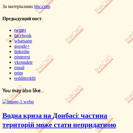
За матеріалами
bbc.com
Предыдущий пост:
twitter
facebook
whatsapp
google+
linkedin
pinterest
vkontakte
email
print
reddit
reddit
You may also like...
Водна криза на Донбасі: частина
територій може стати непридатною