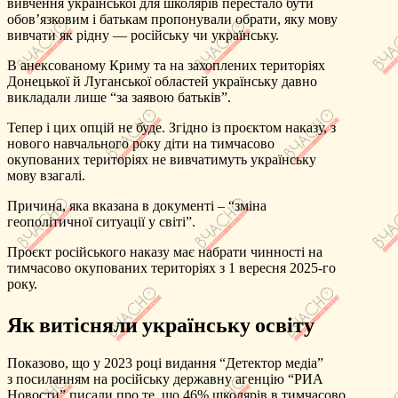
вивчення української для школярів перестало бути
обов’язковим і батькам пропонували обрати, яку мову
вивчати як рідну — російську чи українську.
В анексованому Криму та на захоплених територіях
Донецької й Луганської областей українську давно
викладали лише “за заявою батьків”.
Тепер і цих опцій не буде. Згідно із проєктом наказу, з
нового навчального року діти на тимчасово
окупованих територіях не вивчатимуть українську
мову взагалі.
Причина, яка вказана в документі – “зміна
геополітичної ситуації у світі”.
Проєкт російського наказу має набрати чинності на
тимчасово окупованих територіях з 1 вересня 2025-го
року.
Як витісняли українську освіту
Показово, що у 2023 році видання “Детектор медіа”
з посиланням на російську державну агенцію “РИА
Новости” писали про те, що 46% школярів в тимчасово