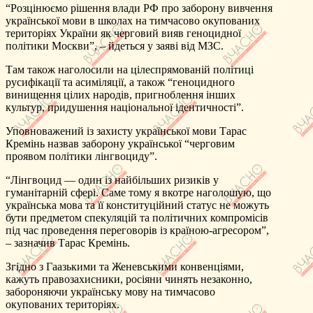
“Розцінюємо рішення влади РФ про заборону вивчення
української мови в школах на тимчасово окупованих
територіях України як черговий вияв геноцидної
політики Москви”, – йдеться у заяві від МЗС.
Там також наголосили на цілеспрямованій політиці
русифікації та асиміляції, а також “геноцидного
винищення цілих народів, пригноблення інших
культур, придушення національної ідентичності”.
Уповноважений із захисту української мови Тарас
Кремінь назвав заборону української “черговим
проявом політики лінгвоциду”.
“Лінгвоцид — один із найбільших ризиків у
гуманітарній сфері. Саме тому я вкотре наголошую, що
українська мова та її конституційний статус не можуть
бути предметом спекуляцій та політичних компромісів
під час проведення переговорів із країною-агресором”,
– зазначив Тарас Кремінь.
Згідно з Гаазькими та Женевськими конвенціями,
кажуть правозахисники, росіяни чинять незаконно,
забороняючи українську мову на тимчасово
окупованих територіях.