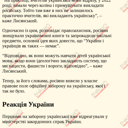
“На практиці, вчителів української мови відразу, у 2022
році, ламали через коліна і примушувати викладати
російську. Тобто там вже в них не залишилось
практично вчителів, які викладають українську”, –
каже Лисянський.
Одночасно із цим, розповідає правозахисник, росіяни
знищували україномовні книги та запровадили шкільні
предмети, основна ідея яких довести, що “України і
українців як таких — немає”.
“Відповідно, як вони можуть навчати дітей української
мови, якщо вони ідеологічно закладають систему, що
ми нацисти, фашисти і вороги, відповідно”, – каже
Лисянський.
Тепер, за його словами, росіяни вивели у власне
правове поле офіційну заборону на українську, якої і
так не було.
Реакція України
Першими на заборону української вже відреагували у
міністерстві закордонних справ України.