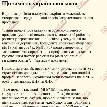
Що замість української мови
Водночас росіяни планують закріпити можливість
створення в середній школі класів “агротехнологічного
профілю”.
“Зміни щодо впровадження агротехнологічного
профілю зумовлені виконанням комплексної роботи з
розвитку агротехнологічної освіти, у тому числі на
виконання доручення Президента Російської Федерації
від 18 квітня 2024 р. № Пр-757 щодо створення у
загальноосвітніх організаціях профільних агрокласів з
урахуванням потреб регіонів на рівні основної
загальної освіти”, – йдеться у документі.
Павло Лисянський, правозахисник, директор Інституту
стратегічних досліджень та безпеки, каже, що подібні
процеси заборони української мови почалися ще з 2016
року у так званих ДНР та ЛНР.
“Там почали так звані “МГБ” (Министерство
государственной безопасности, – Ред.) впливати на
школи, комітети батьків, щоб вони писали заяви, що
діти відмовляються вчити українську. Були тоді навіть
такі школи, які чинили спротив. Але з 2017 року вся