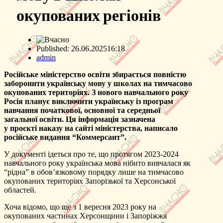
окупованих регіонів
Published:
26.06.2025
16:18
Author
admin
Російське міністерство освіти збирається повністю
заборонити українську мову у школах на тимчасово
окупованих територіях. З нового навчального року
Росія планує виключити українську із програм
навчання початкової, основної та середньої
загальної освіти. Ця інформація зазначена
у проєкті наказу на сайті міністерства, написало
російське видання “Коммерсант”.
У документі ідеться про те, що протягом 2023-2024
навчального року українська мова нібито вивчалася як
“рідна” в обов’язковому порядку лише на тимчасово
окупованих територіях Запорізької та Херсонської
областей.
Хоча відомо, що ще з 1 вересня 2023 року на
окупованих частинах Херсонщини і Запоріжжя