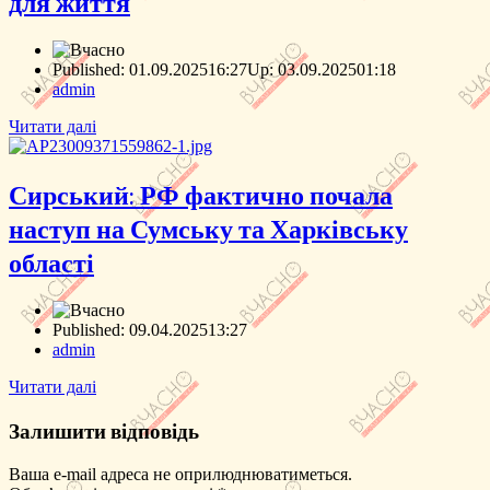
для життя
Published:
01.09.2025
16:27
Up: 03.09.2025
01:18
Author
admin
Читати далі
Сирський: РФ фактично почала
наступ на Сумську та Харківську
області
Published:
09.04.2025
13:27
Author
admin
Читати далі
Залишити відповідь
Ваша e-mail адреса не оприлюднюватиметься.