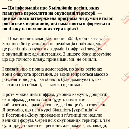
— Ця інформація про 5 мільйонів росіян, яких
планують переселити на окуповані території, —
це вже якась затверджена програма чи думки вголос
російських керівників, які намагаються формувати
політику на окупованих територіях?
— Поки що виглядає так, що це 50/50, я би сказав.
З одного боку, ясно, що це реалізація політики, яка є,
це реалізація озвучених задумів і цифр, які звучать
в окупаційних адміністраціях. З іншого боку, зрозуміло,
що ще точного плану, принаймні ми, не бачили.
І сказати, що є повна демографія, по яких регіонах
вони очікують зростання, де вони збираються масово
розселяти людей, яка область буде домінувати, яка
частина цієї області, — такого ще немає.
Проте можна цим цифрам, умовно кажучи, довіряти,
як цифрам, до яких вони будуть намагатись
наблизитись, враховуючи те, де і як це було озвучено.
Я розумію, що не в курсі більшість [українців] –
в Ростові-на-Дону проведено з п’ятниці по неділю
великий форум. Серед всіх окупованих територій, там
були представлені всі регіони, але чомусь, як завжди,