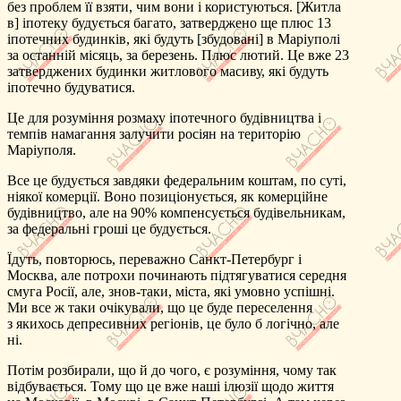
без проблем її взяти, чим вони і користуються. [Житла
в] іпотеку будується багато, затверджено ще плюс 13
іпотечних будинків, які будуть [збудовані] в Маріуполі
за останній місяць, за березень. Плюс лютий. Це вже 23
затверджених будинки житлового масиву, які будуть
іпотечно будуватися.
Це для розуміння розмаху іпотечного будівництва і
темпів намагання залучити росіян на територію
Маріуполя.
Все це будується завдяки федеральним коштам, по суті,
ніякої комерції. Воно позиціонується, як комерційне
будівництво, але на 90% компенсується будівельникам,
за федеральні гроші це будується.
Їдуть, повторюсь, переважно Санкт-Петербург і
Москва, але потрохи починають підтягуватися середня
смуга Росії, але, знов-таки, міста, які умовно успішні.
Ми все ж таки очікували, що це буде переселення
з якихось депресивних регіонів, це було б логічно, але
ні.
Потім розбирали, що й до чого, є розуміння, чому так
відбувається. Тому що це вже наші ілюзії щодо життя