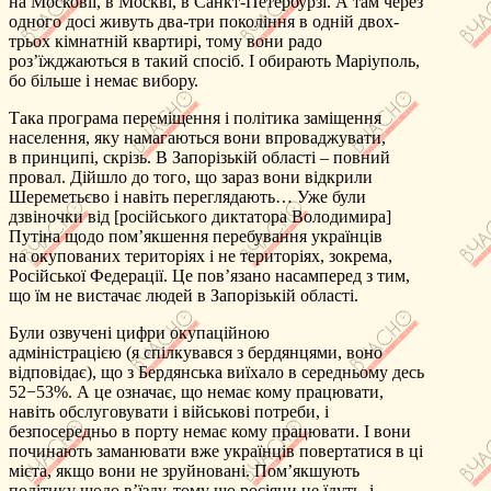
на Московії, в Москві, в Санкт-Петербурзі. А там через
одного досі живуть два-три покоління в одній двох-
трьох кімнатній квартирі, тому вони радо
роз’їжджаються в такий спосіб. І обирають Маріуполь,
бо більше і немає вибору.
Така програма переміщення і політика заміщення
населення, яку намагаються вони впроваджувати,
в принципі, скрізь. В Запорізькій області – повний
провал. Дійшло до того, що зараз вони відкрили
Шереметьєво і навіть переглядають… Уже були
дзвіночки від [російського диктатора Володимира]
Путіна щодо пом’якшення перебування українців
на окупованих територіях і не територіях, зокрема,
Російської Федерації. Це пов’язано насамперед з тим,
що їм не вистачає людей в Запорізькій області.
Були озвучені цифри окупаційною
адміністрацією (я спілкувався з бердянцями, воно
відповідає), що з Бердянська виїхало в середньому десь
52−53%. А це означає, що немає кому працювати,
навіть обслуговувати і військові потреби, і
безпосередньо в порту немає кому працювати. І вони
починають заманювати вже українців повертатися в ці
міста, якщо вони не зруйновані. Пом’якшують
політику щодо в’їзду, тому що росіяни не їдуть, і