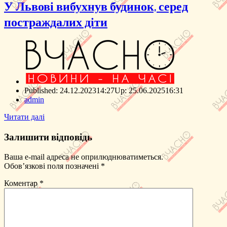
У Львові вибухнув будинок, серед
постраждалих діти
Published:
24.12.2023
14:27
Up: 25.06.2025
16:31
Author
admin
Читати далі
Залишити відповідь
Ваша e-mail адреса не оприлюднюватиметься.
Обов’язкові поля позначені
*
Коментар
*