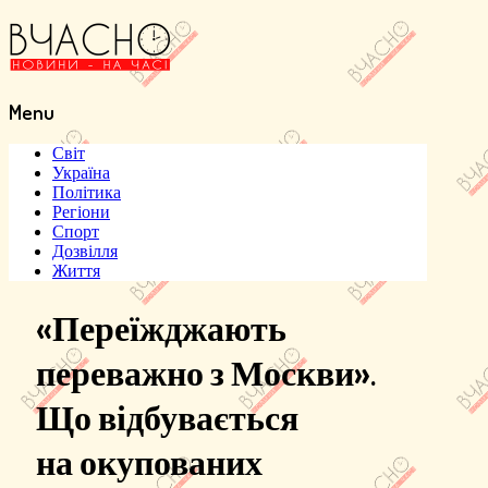
Menu
Menu
Світ
Україна
Політика
Регіони
Спорт
Дозвілля
Життя
«Переїжджають
переважно з Москви».
Що відбувається
на окупованих