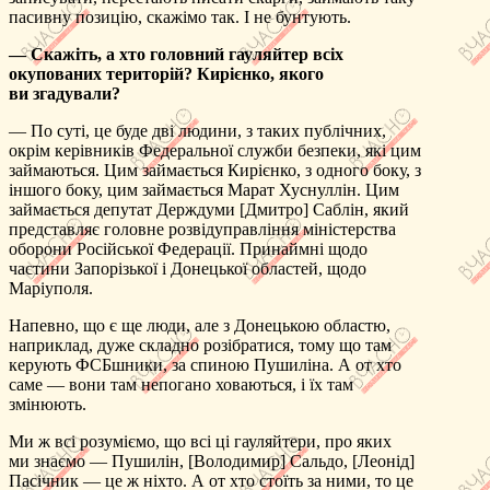
пасивну позицію, скажімо так. І не бунтують.
— Скажіть, а хто головний гауляйтер всіх
окупованих територій? Кирієнко, якого
ви згадували?
— По суті, це буде дві людини, з таких публічних,
окрім керівників Федеральної служби безпеки, які цим
займаються. Цим займається Кирієнко, з одного боку, з
іншого боку, цим займається Марат Хуснуллін. Цим
займається депутат Держдуми [Дмитро] Саблін, який
представляє головне розвідуправління міністерства
оборони Російської Федерації. Принаймні щодо
частини Запорізької і Донецької областей, щодо
Маріуполя.
Напевно, що є ще люди, але з Донецькою областю,
наприклад, дуже складно розібратися, тому що там
керують ФСБшники, за спиною Пушиліна. А от хто
саме — вони там непогано ховаються, і їх там
змінюють.
Ми ж всі розуміємо, що всі ці гауляйтери, про яких
ми знаємо — Пушилін, [Володимир] Сальдо, [Леонід]
Пасічник — це ж ніхто. А от хто стоїть за ними, то це