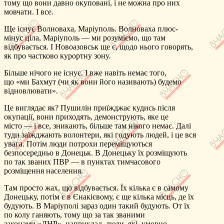
тому що вони давно окуповані, і не можна про них
мовчати. І все.
Ще існує Волноваха, Маріуполь. Волноваха плюс-
мінус ціла, Маріуполь — ми розуміємо, що там
відбувається. І Новоазовськ ще є, щодо нього говорять,
як про частково курортну зону.
Більше нічого не існує. І вже навіть немає того,
що «ми Бахмут (чи як вони його називають) будемо
відновлювати».
Це виглядає як? Пушилін приїжджає кудись після
окупації, вони приходять, демонструють, яке це
місто — і все, зникають, більше там нікого немає. Далі
туди заїжджають волонтери, які годують людей, і це вся
увага. Потім люди потрохи переміщуються
безпосередньо в Донецьк. В Донецьку їх розміщують
по так званих ПВР — в пунктах тимчасового
розміщення населення.
Там просто жах, що відбувається. Їх кілька є в самому
Донецьку, потім є в Єнакієвому, є ще кілька місць, де їх
будують. В Маріуполі зараз один такий будують. От їх
по колу ганяють, тому що за так званими
законами «ДНР», наприклад, люди, які, умовно,