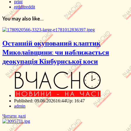
print
reddit
reddit
You may also like...
Останній окупований клаптик
Миколаївщини: чи наближається
деокупація Кінбурнської коси
Published:
09.06.2026
16:44
Up:
16:47
Author
admin
Читати далі