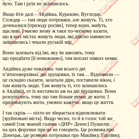
було. Там і руїн не залишилось.
Якщо йти далі – Авдіївка, Курахове, Вугледар,
Соледар — там люди потрошки, але живуть. Ті, хто
дочекалися [приходу росіян], тепер вони, мабуть,
щасливі. І маємо знову ж таки по-чесному казати,
що в цих містах живуть люди, які дійсно навмисно
залишились і чекали руській мір.
Вони залежать від їжі, яку їм завозять, тому
що придбати [її неможливо], там виплат ніяких немає.
Авдіївка дуже показова: там всього дві
п’ятиповерхівки, дві хрущовки, їх там… Відновили —
це складно сказати, залатали діри, поставили вікна, і
там живуть люди. Там живуть ті, хто залишились
в Авдіївці, от їх вистачило аж на дві хрущовки. Вони
розселились, тому що там більше немає де жити. І
продовжують жити, умовно кажучи, якщо це життя.
І так скрізь — ніхто не збирається відновлювати
[зруйновані міста]. Якщо чесно, то й в голос той же
самий [так званий голова «ДНР» Денис] Пушилін
на цих форумах про це не говорить. Іде розмова про
Донецьк, іде розмова потрошки про Макіївку, Горлівку,