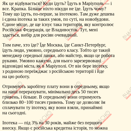
Як це відбувається? Куди їдуть? Їдуть в Маріуполь — і
все. Крапка. Більше ніхто нікуди не їде. Їдуть чому?
Тому що їдуть, по-перше, за іпотекою. Там дуже дешева
і єдина іпотека за таких умов, по суті, на новобудови.
Єдине місце, де ще існує така територія, яку контролює
Російська Федерація, це Владивосток. Тут, мені
здається, вибір для росіян очевидний.
Тим паче, хто їде? Їде Москва, їде Санкт-Петербург,
їдуть люди, умовно, середнього класу. Тобто це такий
менеджер середньої ланки, або майстер, якщо це робота
руками. Умовно кажучи, для нього зарезервовані
відповідні міста, як в Маріуполі. От він бере іпотеку,
з родиною переїжджає з російською території і йде
на цю роботу.
Отримують заробітну плату вони в середньому, якщо
на наші перерахувати, мінімально десь 50 тисяч
гривень, і більше. В середньому вони отримують
близько 80−100 тисяч гривень. Тому це дозволяє їм
сплачувати ту іпотеку, яку вони взяли, принаймні
на сьогодні.
Іпотека — під 3% на 30 років, майже без першого
внеску. Якщо є російська кредитна історія, то можна