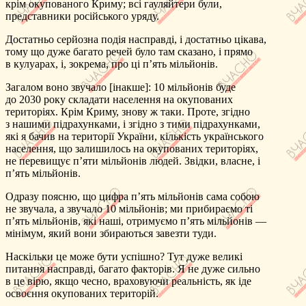
крім окупованого Криму; всі гауляйтери були,
представники російського уряду.
Достатньо серйозна подія насправді, і достатньо цікава,
тому що дуже багато речей було там сказано, і прямо
в кулуарах, і, зокрема, про ці п’ять мільйонів.
Загалом воно звучало [інакше]: 10 мільйонів буде
до 2030 року складати населення на окупованих
територіях. Крім Криму, знову ж таки. Проте, згідно
з нашими підрахунками, і згідно з тими підрахунками,
які я бачив на території України, кількість українського
населення, що залишилось на окупованих територіях,
не перевищує п’яти мільйонів людей. Звідки, власне, і
п’ять мільйонів.
Одразу поясню, що цифра п’ять мільйонів сама собою
не звучала, а звучало 10 мільйонів; ми прибираємо ті
п’ять мільйонів, які наші, отримуємо п’ять мільйонів —
мінімум, який вони збираються завезти туди.
Наскільки це може бути успішно? Тут дуже великі
питання насправді, багато факторів. Я не дуже сильно
в це вірю, якщо чесно, враховуючи реальність, як іде
освоєння окупованих територій.