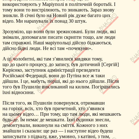
використовують у Маріуполі в політичній боротьбі. І
тому вони то вистрілюють, то зникають. Зараз знову
зникли. В січні було на Новий рік дуже багато цих
відео. Ми нарахували їх понад 30 штук.
Зрозуміло, що вони були зрежисовані. Були люди, які
знімали, допомагали писати скрипти тощо, але люди
там справжні. Наші маріупольці дійсно бідкаються,
дійсно бідні люди. Не всі там «почекуни».
А ці чолобитні, які там з’явилися завдяки тому,
що до цього процесу, до запису, був дотичний [Сергій]
Кирієнко, заступник адміністрації президента
Російської Федерації, вони до Путіна все ж таки
дійшли. І це, мабуть, перші, які до нього дійшли. Після
того був Пушилін викликаний на килим. Погіршились
їхні відносини.
Після того, як Пушилін повернувся, отримавши
на горіхи, всіх, хто був причетний, хто з’явився
на цьому відео… При тому, що там люди, які мешкають
будь-де. Їм немає де мешкати. Їхні будинки знесли,
демонтували, викинули на сміття. Кожного з них
знайшли і сказали: ще раз — і наступне відео будеш
записувати з підвалу, вже, умовно, з катівні, з тим,