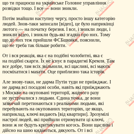
що ти працюєш на українське Головне управління
розвідки тощо. І все — вони зникли.
Потім знайшли наступну чергу, просто іншу категорію
людей. Знов-таки записали [відео], це було наприкінці
лютого — на початку березня. І все, і зникли люди, і
зникли відео, і зникли будь-які згадки про них. Тому
що до них теж прийшли ФСБшники, пояснили,
що не треба так більше робити.
От і вся реакція, яка є на подібні чолобитні, яка є
на подібні скарги. Їх не існує в парадигмі Кремля. Там
все добре, там всіх звільнили, всі щасливі, всі мають
посміхатися і махати. Оце приблизно така історія.
Але знову-таки, не дарма Путін туди не приїжджає. І
не дарма всі посадові особи, навіть які приїжджають
з Москви на окуповані території, жодного разу
не зустрічалися з людьми. Єдина точка, де вони
зазвичай перетинаються з реальними людьми, які
перебувають на окупованих територіях, це якщо,
наприклад, ключі видають [від квартири]. Зрозумілі
настрої людей, які прийшли отримувати ці ключі,
вони ж не будуть критикувати когось. Вони щасливі і
дійсно на шию кидаються, дякують. От і всі