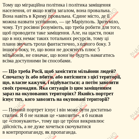
Тому що міграційна політика і політика заміщення
населення, от якщо взяти загалом, вона провальна.
Вона навіть в Криму провальна. Єдине місто, де її
можна назвати успішною, — це Маріуполь. Зрозуміло,
чому. Тут росіяни розуміють, що треба робити для того,
щоб проводити таке заміщення. Але, на щастя, поки
що в них немає таких тотальних ресурсів, тому ці
плани звучать трохи фантастично, з одного боку. З
іншого боку, те, що вони не досягнуть плюс 5
мільйонів, не означає, що вони не будуть намагатись
всіма доступними їм способами.
— Що треба Росії, щоб замістити мільйони людей?
Спочатку їх або вбити, або витіснити з цієї території,
що, власне кажучи, і відбувається; а потім завозити
своїх громадян. Яка ситуація із цим заміщенням
зараз на окупованих територіях? Якийсь портрет
існує тих, кого завозять на окуповані території?
— Певний портрет існує і він може бути достатньо
сталим. Я б не назвав це «завозити», я б назвав
це «спонукають», тому що це трохи викривлює
дійсність, а не дуже хочеться скочуватися
в контрпропаганду, як пропаганда.