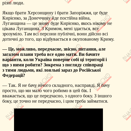
різні люди.
Якщо брати Херсонщину і брати Запоріжжя, це буде
Кирієнко, за Донеччину йде постійна війна,
Луганщина — це знову буде Кирієнко, якось нікому не
цікава Луганщина. З Кримом, мені здається, все
зрозуміло. Там всі персони публічні, вони дійсно всі
дотичні до того, що відбувається в окупованому Криму.
— Це, можливо, передчасне, звісно, питання, але
загалом плани треба все одно мати. Ви бачите
варіанти, коли Україна поверне собі ці території і
що з ними робити? Зокрема з погляду співпраці
з тими людьми, які лояльні зараз до Російської
Федерації?
— Так. Я не бачу нічого складного, насправді. Я бачу
просто, що ми мало чого робимо в цей бік. І
вважається, що це передчасно, з одного боку. З іншого
боку, це точно не передчасно, і цим треба займатися.