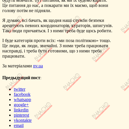
будуть мовчати. Тут питання, як ми їх будемо карати.
Це питання до нас, а покарати ми їх маємо, щоб вони
голову потім не підняли.
Я думаю, всі бачать, як щодня наші служби безпеки
арештують певних координаторів, кураторів, шпигунів.
Такі люди причаяться. І з ними треба буде щось робити.
І буде категорія проти всіх: «ми поза політикою» тощо.
Це люди, як люди, звичайні. З ними треба працювати
насправді, і треба бути готовими, що з ними треба
працювати.
За матеріалами
nv.ua
Предыдущий пост:
twitter
facebook
whatsapp
google+
linkedin
pinterest
vkontakte
email