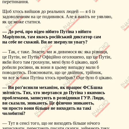
перетинання.
Щоб хтось вийшов до реальних людей — я б із
задоволенням на це подивився. Але я навіть не уявляю,
як це може статися.
— До речі, про відео нібито Путіна з нібито
Маріуполя, там якось російський диктатор сам
на себе не схожий. Ви не звернули увагу?
— Так, є таке. Знаєте, ми ж дивимося як: яка різниця,
це Путін, не Путін? Офіційно оголошено, що це Путін,
якби його там грохнули, мені було б цікаво, щоб
робили росіяни, як вони в цьому випадку мали б
поводитись. Пояснювати, що це двійник, трійник,
чи все ж таки Путіна хтось прибрав? Оце було б цікаво.
— Ви роз’яснили механізм, як працює ФСБшна
звітність. Тих, хто звертався до Путіна з якимись
проблемами, записують в розвідники ГУР. Люди,
ви сказали, зникають. Це фізично зникають,
чи просто вони більше не виходять на такі
чолобитні?
— Тут в сенсі того, що не виходять більше нічого
записувати, перестають писати скарги, займають таку