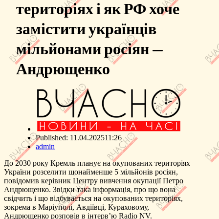
територіях і як РФ хоче
замістити українців
мільйонами росіян —
Андрющенко
Published:
11.04.2025
11:26
Author
admin
До 2030 року Кремль планує на окупованих територіях
України розселити щонайменше 5 мільйонів росіян,
повідомив керівник Центру вивчення окупації Петро
Андрющенко. Звідки така інформація, про що вона
свідчить і що відбувається на окупованих територіях,
зокрема в Маріуполі, Авдіївці, Кураховому,
Андрющенко розповів в інтерв’ю Radio NV.