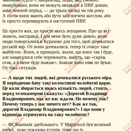
евакуйовані, вони не можуть мешкати в ПВР довше,
аніж певний період, — до трьох місяці чи пів року.
А потім вони мають або бути забезпечені житлом, або
їх просто переміщують в наступний ПВР.
Це просто жах, це просто якесь знущання. Про це всі
знають, насправді. І для мене було дуже дивно, коли
люди поверталися в Курахове для того, щоб дочекатися
руській мір. От вони дочекалися, тепер їх очікує таке
майбутнє. Вони, в принципі, знали, що воно так і буде,
але намагалися себе переконати, мабуть, що «скрізь
отак, а в мене буде інакше». Інакше воно ніяк не буває.
От така ситуація.
— А щодо тих людей, які дочекалися руського міра.
Я періодично бачу такі колективні чолобитні царю.
Це коли збирається якась кількість людей, стоять
перед телекамерою і кажуть: «Дорогой Владимир
Владимирович, мы же вас ждали. Но почему так?
Почему теперь у нас ничего нет? Как же так,
дорогой Владимир Владимирович?» І що вони у
відповідь отримують на таку чолобитну?
— ФСБшників здебільшого. У Маріуполі був великий
вибух, дуже показова історія, тому що їх