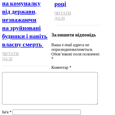
на комуналку
році
від держави,
ЧИТАТИ
незважаючи
ДАЛІ
на зруйновані
Залишити відповідь
будинки і навіть
власну смерть
Ваша e-mail адреса не
оприлюднюватиметься.
ЧИТАТИ
Обов’язкові поля позначені
*
ДАЛІ
Коментар
*
Ім'я
*