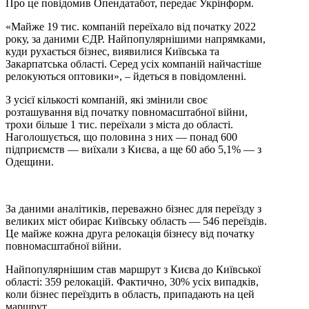
Про це повідомив Опендатабот, передає Укрінформ.
«Майже 19 тис. компаній переїхало від початку 2022
року, за даними ЄДР. Найпопулярнішими напрямками,
куди рухається бізнес, виявилися Київська та
Закарпатська області. Серед усіх компаній найчастіше
релокуються оптовики», – йдеться в повідомленні.
З усієї кількості компаній, які змінили своє
розташування від початку повномасштабної війни,
трохи більше 1 тис. переїхали з міста до області.
Наголошується, що половина з них — понад 600
підприємств — виїхали з Києва, а ще 60 або 5,1% — з
Одещини.
За даними аналітиків, переважно бізнес для переїзду з
великих міст обирає Київську область — 546 переїздів.
Це майже кожна друга релокація бізнесу від початку
повномасштабної війни.
Найпопулярнішим став маршрут з Києва до Київської
області: 359 релокацій. Фактично, 30% усіх випадків,
коли бізнес переїздить в область, припадають на цей
маршрут.