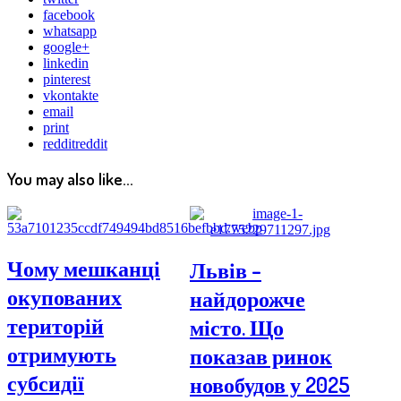
facebook
whatsapp
google+
linkedin
pinterest
vkontakte
email
print
reddit
reddit
You may also like...
Чому мешканці
Львів –
окупованих
найдорожче
територій
місто. Що
отримують
показав ринок
субсидії
новобудов у 2025