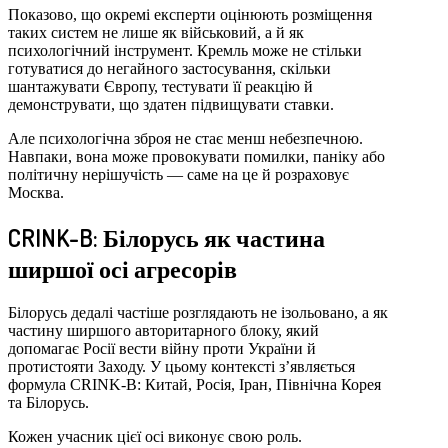
Показово, що окремі експерти оцінюють розміщення
таких систем не лише як військовий, а й як
психологічний інструмент. Кремль може не стільки
готуватися до негайного застосування, скільки
шантажувати Європу, тестувати її реакцію й
демонструвати, що здатен підвищувати ставки.
Але психологічна зброя не стає менш небезпечною.
Навпаки, вона може провокувати помилки, паніку або
політичну нерішучість — саме на це й розраховує
Москва.
CRINK-B: Білорусь як частина
ширшої осі агресорів
Білорусь дедалі частіше розглядають не ізольовано, а як
частину ширшого авторитарного блоку, який
допомагає Росії вести війну проти України й
протистояти Заходу. У цьому контексті з’являється
формула CRINK-B: Китай, Росія, Іран, Північна Корея
та Білорусь.
Кожен учасник цієї осі виконує свою роль.