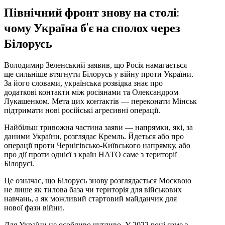
Північний фронт знову на столі:
чому Україна б’є на сполох через
Білорусь
Володимир Зеленський заявив, що Росія намагається
ще сильніше втягнути Білорусь у війну проти України.
За його словами, українська розвідка знає про
додаткові контакти між росіянами та Олександром
Лукашенком. Мета цих контактів — переконати Мінськ
підтримати нові російські агресивні операції.
Найбільш тривожна частина заяви — напрямки, які, за
даними України, розглядає Кремль. Йдеться або про
операції проти Чернігівсько-Київського напрямку, або
про дії проти однієї з країн НАТО саме з території
Білорусі.
Це означає, що Білорусь знову розглядається Москвою
не лише як тилова база чи територія для військових
навчань, а як можливий стартовий майданчик для
нової фази війни.
Для України це особливо чутливо. У 2022 році саме з