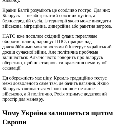
Альянсу.
Країни Балтії розуміють це особливо гостро. Для них
Білорусь — не абстрактний союзник путіна, а
безпосередній сусід, із території якого може виходити
військова, міграційна, диверсійна або ракетна загроза.
НАТО вже посилює східний фланг, переглядає
оборонні плани, нарощує ППО, працює над
далекобійними можливостями й інтегрує український
досвід сучасної війни. Але політична проблема
залишається: Альянс часто говорить про Білорусь
обережно, щоб не створювати враження неминучої
ескалації.
Ця обережність має ціну. Кремль традиційно тестує
межі дозволеного саме там, де бачить вагання. Якщо
Білорусь залишається «сірою зоною» не лише
військово, а й політично, Росія отримує додатковий
простір для маневру.
Чому Україна залишається щитом
Європи