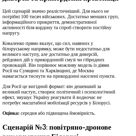
Цей сценарій значно реалістичніший. Для нього не
потрібні 100 тисяч військових. Достатньо менших груп,
інформаційного прикриття, демонстративної
активності біля кордону та спроб створити постійну
напругу.
Коваленко прямо вказує, що сил, наявних у
білоруському напрямку, може бути недостатньо для
великого наступу, але достатньо для диверсій,
рейдових дій у прикордонній смузі чи гібридних
провокацій. Він порівнює можливу модель із діями
Росії на Сумщині та Харківщині, де Москва
намагається тиснути на прикордонні населені пункти.
Для Росії це вигідний формат: він дешевший за
великий наступ, створює політичний і психологічний
ефект, змушує Україну реагувати й водночас не
потребує масштабної мобілізації ресурсів у Білорусі.
Оцінка:
середня або підвищена ймовірність.
Сценарій №3: повітряно-дронове