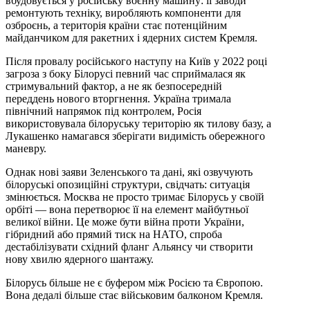
вбудовується у російську воєнну машину: її заводи
ремонтують техніку, виробляють компоненти для
озброєнь, а територія країни стає потенційним
майданчиком для ракетних і ядерних систем Кремля.
Після провалу російського наступу на Київ у 2022 році
загроза з боку Білорусі певний час сприймалася як
стримувальний фактор, а не як безпосередній
переддень нового вторгнення. Україна тримала
північний напрямок під контролем, Росія
використовувала білоруську територію як тилову базу, а
Лукашенко намагався зберігати видимість обережного
маневру.
Однак нові заяви Зеленського та дані, які озвучують
білоруські опозиційні структури, свідчать: ситуація
змінюється. Москва не просто тримає Білорусь у своїй
орбіті — вона перетворює її на елемент майбутньої
великої війни. Це може бути війна проти України,
гібридний або прямий тиск на НАТО, спроба
дестабілізувати східний фланг Альянсу чи створити
нову хвилю ядерного шантажу.
Білорусь більше не є буфером між Росією та Європою.
Вона дедалі більше стає військовим балконом Кремля.