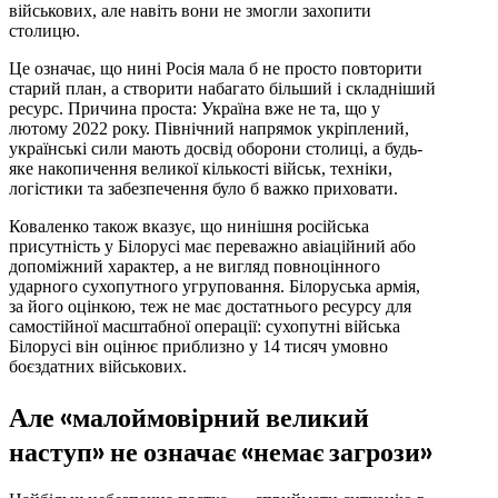
військових, але навіть вони не змогли захопити
столицю.
Це означає, що нині Росія мала б не просто повторити
старий план, а створити набагато більший і складніший
ресурс. Причина проста: Україна вже не та, що у
лютому 2022 року. Північний напрямок укріплений,
українські сили мають досвід оборони столиці, а будь-
яке накопичення великої кількості військ, техніки,
логістики та забезпечення було б важко приховати.
Коваленко також вказує, що нинішня російська
присутність у Білорусі має переважно авіаційний або
допоміжний характер, а не вигляд повноцінного
ударного сухопутного угруповання. Білоруська армія,
за його оцінкою, теж не має достатнього ресурсу для
самостійної масштабної операції: сухопутні війська
Білорусі він оцінює приблизно у 14 тисяч умовно
боєздатних військових.
Але «малоймовірний великий
наступ» не означає «немає загрози»