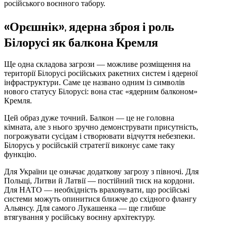
російського воєнного табору.
«Орєшнік», ядерна зброя і роль
Білорусі як балкона Кремля
Ще одна складова загрози — можливе розміщення на
території Білорусі російських ракетних систем і ядерної
інфраструктури. Саме це названо одним із символів
нового статусу Білорусі: вона стає «ядерним балконом»
Кремля.
Цей образ дуже точний. Балкон — це не головна
кімната, але з нього зручно демонструвати присутність,
погрожувати сусідам і створювати відчуття небезпеки.
Білорусь у російській стратегії виконує саме таку
функцію.
Для України це означає додаткову загрозу з півночі. Для
Польщі, Литви й Латвії — постійний тиск на кордони.
Для НАТО — необхідність враховувати, що російські
системи можуть опинитися ближче до східного флангу
Альянсу. Для самого Лукашенка — ще глибше
втягування у російську воєнну архітектуру.