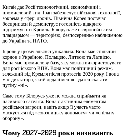
Китай дає Росії технологічний, економічний і
промисловий тил. Іран забезпечує військові технології,
зокрема у сфері дронів. Північна Корея постачає
боєприпаси й демонструє готовність відкрито
підтримувати Кремль. Білорусь же є європейським
плацдармом — територією, безпосередньо наближеною
до України та НАТО.
Її роль у цьому альянсі унікальна. Вона має спільний
кордон з Україною, Польщею, Литвою та Латвією.
Вона має промислову базу, яку можна використовувати
для російського ВПК. Вона має політичний режим,
залежний від Кремля після протестів 2020 року. І вона
має диктатора, який дедалі менше здатен сказати
путіну «ні».
Саме тому Білорусь уже не можна сприймати як
пасивного сателіта. Вона є активним елементом
російської загрози, навіть якщо її участь часто
маскується під «союзницьку допомогу» чи «спільну
оборону».
Чому 2027–2029 роки називають