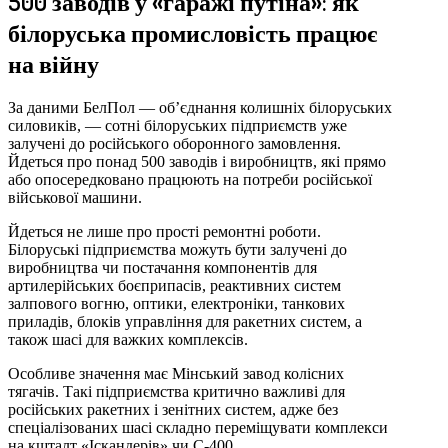
500 заводів у «гаражі путіна»: як
білоруська промисловість працює
на війну
За даними БелПол — об’єднання колишніх білоруських
силовиків, — сотні білоруських підприємств уже
залучені до російського оборонного замовлення.
Йдеться про понад 500 заводів і виробництв, які прямо
або опосередковано працюють на потреби російської
військової машини.
Йдеться не лише про прості ремонтні роботи.
Білоруські підприємства можуть бути залучені до
виробництва чи постачання компонентів для
артилерійських боєприпасів, реактивних систем
залпового вогню, оптики, електроніки, танкових
приладів, блоків управління для ракетних систем, а
також шасі для важких комплексів.
Особливе значення має Мінський завод колісних
тягачів. Такі підприємства критично важливі для
російських ракетних і зенітних систем, адже без
спеціалізованих шасі складно переміщувати комплекси
на кшталт «Іскандерів» чи С-400.