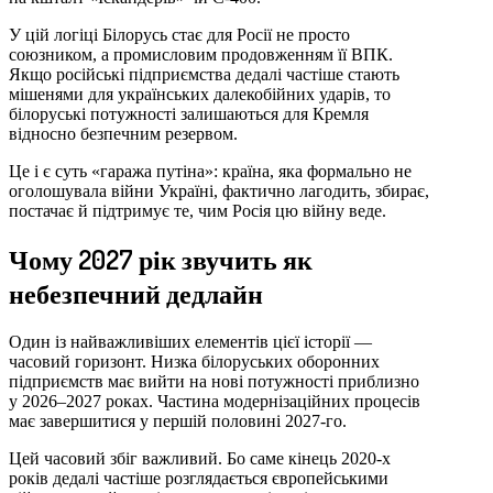
У цій логіці Білорусь стає для Росії не просто
союзником, а промисловим продовженням її ВПК.
Якщо російські підприємства дедалі частіше стають
мішенями для українських далекобійних ударів, то
білоруські потужності залишаються для Кремля
відносно безпечним резервом.
Це і є суть «гаража путіна»: країна, яка формально не
оголошувала війни Україні, фактично лагодить, збирає,
постачає й підтримує те, чим Росія цю війну веде.
Чому 2027 рік звучить як
небезпечний дедлайн
Один із найважливіших елементів цієї історії —
часовий горизонт. Низка білоруських оборонних
підприємств має вийти на нові потужності приблизно
у 2026–2027 роках. Частина модернізаційних процесів
має завершитися у першій половині 2027-го.
Цей часовий збіг важливий. Бо саме кінець 2020-х
років дедалі частіше розглядається європейськими