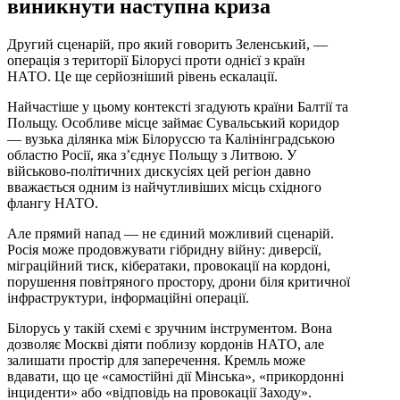
виникнути наступна криза
Другий сценарій, про який говорить Зеленський, —
операція з території Білорусі проти однієї з країн
НАТО. Це ще серйозніший рівень ескалації.
Найчастіше у цьому контексті згадують країни Балтії та
Польщу. Особливе місце займає Сувальський коридор
— вузька ділянка між Білоруссю та Калінінградською
областю Росії, яка з’єднує Польщу з Литвою. У
військово-політичних дискусіях цей регіон давно
вважається одним із найчутливіших місць східного
флангу НАТО.
Але прямий напад — не єдиний можливий сценарій.
Росія може продовжувати гібридну війну: диверсії,
міграційний тиск, кібератаки, провокації на кордоні,
порушення повітряного простору, дрони біля критичної
інфраструктури, інформаційні операції.
Білорусь у такій схемі є зручним інструментом. Вона
дозволяє Москві діяти поблизу кордонів НАТО, але
залишати простір для заперечення. Кремль може
вдавати, що це «самостійні дії Мінська», «прикордонні
інциденти» або «відповідь на провокації Заходу».