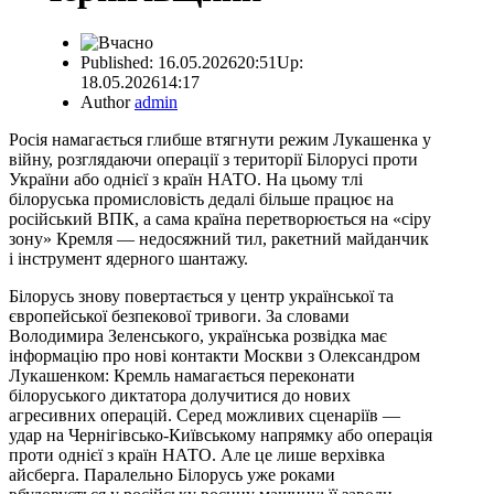
Published:
16.05.2026
20:51
Up:
18.05.2026
14:17
Author
admin
Росія намагається глибше втягнути режим Лукашенка у
війну, розглядаючи операції з території Білорусі проти
України або однієї з країн НАТО. На цьому тлі
білоруська промисловість дедалі більше працює на
російський ВПК, а сама країна перетворюється на «сіру
зону» Кремля — недосяжний тил, ракетний майданчик
і інструмент ядерного шантажу.
Білорусь знову повертається у центр української та
європейської безпекової тривоги. За словами
Володимира Зеленського, українська розвідка має
інформацію про нові контакти Москви з Олександром
Лукашенком: Кремль намагається переконати
білоруського диктатора долучитися до нових
агресивних операцій. Серед можливих сценаріїв —
удар на Чернігівсько-Київському напрямку або операція
проти однієї з країн НАТО. Але це лише верхівка
айсберга. Паралельно Білорусь уже роками