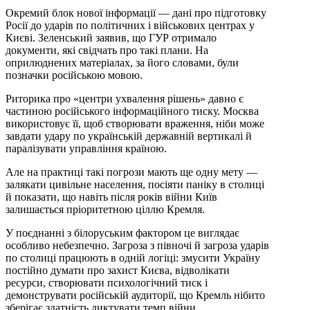
Окремий блок нової інформації — дані про підготовку
Росії до ударів по політичних і військових центрах у
Києві. Зеленський заявив, що ГУР отримало
документи, які свідчать про такі плани. На
оприлюднених матеріалах, за його словами, були
позначки російською мовою.
Риторика про «центри ухвалення рішень» давно є
частиною російського інформаційного тиску. Москва
використовує її, щоб створювати враження, ніби може
завдати удару по українській державній вертикалі й
паралізувати управління країною.
Але на практиці такі погрози мають ще одну мету —
залякати цивільне населення, посіяти паніку в столиці
й показати, що навіть після років війни Київ
залишається пріоритетною ціллю Кремля.
У поєднанні з білоруським фактором це виглядає
особливо небезпечно. Загроза з півночі й загроза ударів
по столиці працюють в одній логіці: змусити Україну
постійно думати про захист Києва, відволікати
ресурси, створювати психологічний тиск і
демонструвати російській аудиторії, що Кремль нібито
зберігає здатність диктувати темп війни.