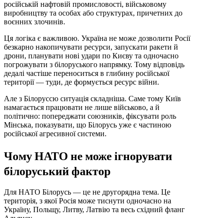
російській нафтовій промисловості, військовому
виробництву та особах або структурах, причетних до
воєнних злочинів.
Ця логіка є важливою. Україна не може дозволити Росії
безкарно накопичувати ресурси, запускати ракети й
дрони, планувати нові удари по Києву та одночасно
погрожувати з білоруського напрямку. Тому відповідь
дедалі частіше переноситься в глибину російської
території — туди, де формується ресурс війни.
Але з Білоруссю ситуація складніша. Саме тому Київ
намагається працювати не лише військово, а й
політично: попереджати союзників, фіксувати роль
Мінська, показувати, що Білорусь уже є частиною
російської агресивної системи.
Чому НАТО не може ігнорувати
білоруський фактор
Для НАТО Білорусь — це не другорядна тема. Це
територія, з якої Росія може тиснути одночасно на
Україну, Польщу, Литву, Латвію та весь східний фланг