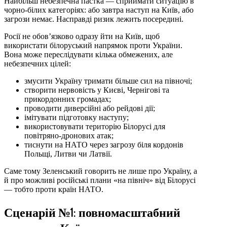
Найбільш небезпечна пастка — сприймати ситуацію в
чорно-білих категоріях: або завтра наступ на Київ, або
загрози немає. Насправді ризик лежить посередині.
Росії не обов’язково одразу йти на Київ, щоб
використати білоруський напрямок проти України.
Вона може переслідувати кілька обмежених, але
небезпечних цілей:
змусити Україну тримати більше сил на півночі;
створити нервовість у Києві, Чернігові та
прикордонних громадах;
проводити диверсійні або рейдові дії;
імітувати підготовку наступу;
використовувати територію Білорусі для
повітряно-дронових атак;
тиснути на НАТО через загрозу біля кордонів
Польщі, Литви чи Латвії.
Саме тому Зеленський говорить не лише про Україну, а
й про можливі російські плани «на північ» від Білорусі
— тобто проти країн НАТО.
Сценарій №1: повномасштабний