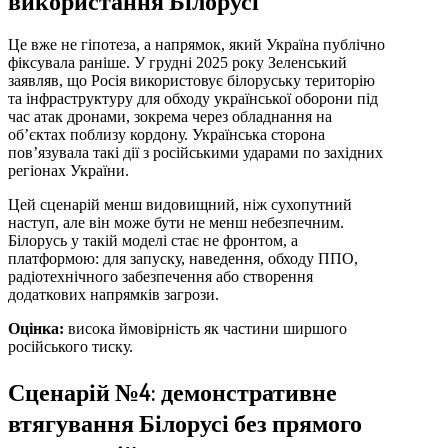
використання Білорусі
Це вже не гіпотеза, а напрямок, який Україна публічно
фіксувала раніше. У грудні 2025 року Зеленський
заявляв, що Росія використовує білоруську територію
та інфраструктуру для обходу української оборони під
час атак дронами, зокрема через обладнання на
об’єктах поблизу кордону. Українська сторона
пов’язувала такі дії з російськими ударами по західних
регіонах України.
Цей сценарій менш видовищний, ніж сухопутний
наступ, але він може бути не менш небезпечним.
Білорусь у такій моделі стає не фронтом, а
платформою: для запуску, наведення, обходу ППО,
радіотехнічного забезпечення або створення
додаткових напрямків загрози.
Оцінка:
висока ймовірність як частини ширшого
російського тиску.
Сценарій №4: демонстративне
втягування Білорусі без прямого