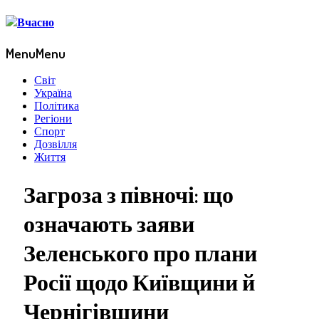
Menu
Menu
Світ
Україна
Політика
Регіони
Спорт
Дозвілля
Життя
Загроза з півночі: що
означають заяви
Зеленського про плани
Росії щодо Київщини й
Чернігівщини