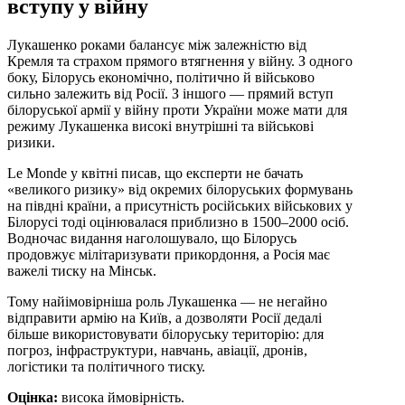
вступу у війну
Лукашенко роками балансує між залежністю від
Кремля та страхом прямого втягнення у війну. З одного
боку, Білорусь економічно, політично й військово
сильно залежить від Росії. З іншого — прямий вступ
білоруської армії у війну проти України може мати для
режиму Лукашенка високі внутрішні та військові
ризики.
Le Monde у квітні писав, що експерти не бачать
«великого ризику» від окремих білоруських формувань
на півдні країни, а присутність російських військових у
Білорусі тоді оцінювалася приблизно в 1500–2000 осіб.
Водночас видання наголошувало, що Білорусь
продовжує мілітаризувати прикордоння, а Росія має
важелі тиску на Мінськ.
Тому найімовірніша роль Лукашенка — не негайно
відправити армію на Київ, а дозволяти Росії дедалі
більше використовувати білоруську територію: для
погроз, інфраструктури, навчань, авіації, дронів,
логістики та політичного тиску.
Оцінка:
висока ймовірність.