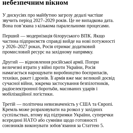
небезпечним вікном
У дискусіях про майбутню загрозу дедалі частіше
звучить період 2027–2029 років. Це не випадкова дата.
Вона пов’язана з кількома паралельними процесами.
Перший — модернізація білоруського ВПК. Якщо
частина підприємств справді вийде на нові потужності
у 2026–2027 роках, Росія отримає додатковий
промисловий ресурс на західному напрямку.
Другий — відновлення російської армії. Попри
величезні втрати у війні проти України, Росія
намагається нарощувати виробництво боєприпасів,
техніки, ракет і дронів. Її армія вже має великий досвід
сучасної війни, зокрема застосування безпілотників,
радіоелектронної боротьби, масованих ударів і
мобілізаційної логістики.
Третій — політична невизначеність у США та Європі.
Кремль може розраховувати на розкол у західних
суспільствах, втому від підтримки України, суперечки
всередині НАТО або сумніви щодо готовності
союзників виконувати зобов’язання за Статтею 5.