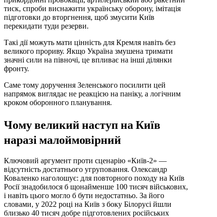
тиск, спроби виснажити українську оборону, імітація
підготовки до вторгнення, щоб змусити Київ
перекидати туди резерви.
Такі дії можуть мати цінність для Кремля навіть без
великого прориву. Якщо Україна змушена тримати
значні сили на півночі, це впливає на інші ділянки
фронту.
Саме тому доручення Зеленського посилити цей
напрямок виглядає не реакцією на паніку, а логічним
кроком оборонного планування.
Чому великий наступ на Київ
наразі малоймовірний
Ключовий аргумент проти сценарію «Київ-2» —
відсутність достатнього угруповання. Олександр
Коваленко наголошує: для повторного походу на Київ
Росії знадобилося б щонайменше 100 тисяч військових,
і навіть цього могло б бути недостатньо. За його
словами, у 2022 році на Київ з боку Білорусі йшли
близько 40 тисяч добре підготовлених російських