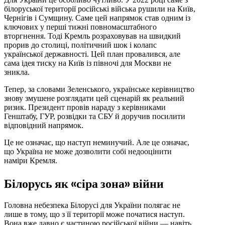
білоруської території російські війська рушили на Київ,
Чернігів і Сумщину. Саме цей напрямок став одним із
ключових у перші тижні повномасштабного
вторгнення. Тоді Кремль розраховував на швидкий
прорив до столиці, політичний шок і колапс
української державності. Цей план провалився, але
сама ідея тиску на Київ із півночі для Москви не
зникла.
Тепер, за словами Зеленського, українське керівництво
знову змушене розглядати цей сценарій як реальний
ризик. Президент провів нараду з керівниками
Генштабу, ГУР, розвідки та СБУ й доручив посилити
відповідний напрямок.
Це не означає, що наступ неминучий. Але це означає,
що Україна не може дозволити собі недооцінити
наміри Кремля.
Білорусь як «сіра зона» війни
Головна небезпека Білорусі для України полягає не
лише в тому, що з її території може початися наступ.
Вона вже давно є частиною російської війни — навіть