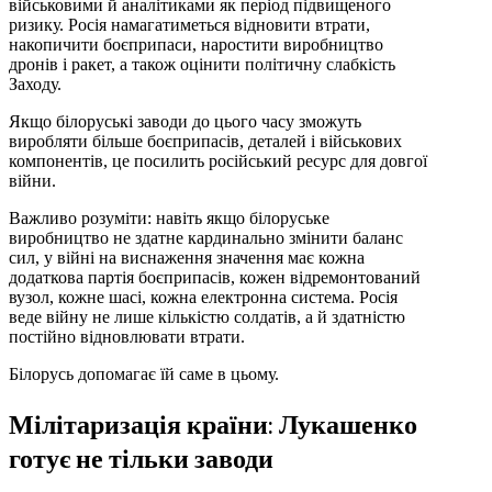
військовими й аналітиками як період підвищеного
ризику. Росія намагатиметься відновити втрати,
накопичити боєприпаси, наростити виробництво
дронів і ракет, а також оцінити політичну слабкість
Заходу.
Якщо білоруські заводи до цього часу зможуть
виробляти більше боєприпасів, деталей і військових
компонентів, це посилить російський ресурс для довгої
війни.
Важливо розуміти: навіть якщо білоруське
виробництво не здатне кардинально змінити баланс
сил, у війні на виснаження значення має кожна
додаткова партія боєприпасів, кожен відремонтований
вузол, кожне шасі, кожна електронна система. Росія
веде війну не лише кількістю солдатів, а й здатністю
постійно відновлювати втрати.
Білорусь допомагає їй саме в цьому.
Мілітаризація країни: Лукашенко
готує не тільки заводи