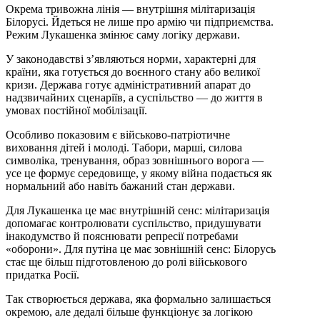
Окрема тривожна лінія — внутрішня мілітаризація
Білорусі. Йдеться не лише про армію чи підприємства.
Режим Лукашенка змінює саму логіку держави.
У законодавстві з’являються норми, характерні для
країни, яка готується до воєнного стану або великої
кризи. Держава готує адміністративний апарат до
надзвичайних сценаріїв, а суспільство — до життя в
умовах постійної мобілізації.
Особливо показовим є військово-патріотичне
виховання дітей і молоді. Табори, марші, силова
символіка, тренування, образ зовнішнього ворога —
усе це формує середовище, у якому війна подається як
нормальний або навіть бажаний стан держави.
Для Лукашенка це має внутрішній сенс: мілітаризація
допомагає контролювати суспільство, придушувати
інакодумство й пояснювати репресії потребами
«оборони». Для путіна це має зовнішній сенс: Білорусь
стає ще більш підготовленою до ролі військового
придатка Росії.
Так створюється держава, яка формально залишається
окремою, але дедалі більше функціонує за логікою