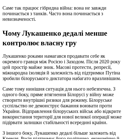
Саме так працює гібридна війна: вона не завжди
починається з танків. Часто вона починається з
невизначеності.
Чому Лукашенко дедалі менше
контролює власну гру
Лукашенко роками намагався продавати себе як
окремого гравця між Росією і Заходом. Після 2020 року
цей простір майже зник. Масові протести, репресії,
міжнародна ізоляція й залежність від підтримки Путіна
зробили білоруського диктатора набагато вразливішим.
Саме тому нинішня ситуація для нього небезпечна. З
одного боку, пряме втягнення Білорусі у війну може
створити внутрішні ризики для режиму. Білоруське
суспільство не демонструє бажання воювати проти
України. Відправлення білоруських військ або відкрите
використання території для нової великої операції може
підірвати залишки стабільності всередині країни.
З іншого боку, Лукашенко дедалі більше залежить від
Кремля. Росія підтримує його політично, економічно й