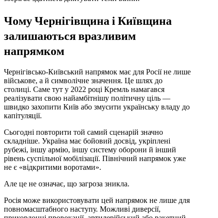
Чому Чернігівщина і Київщина
залишаються вразливим
напрямком
Чернігівсько-Київський напрямок має для Росії не лише
військове, а й символічне значення. Це шлях до
столиці. Саме тут у 2022 році Кремль намагався
реалізувати свою найамбітнішу політичну ціль —
швидко захопити Київ або змусити українську владу до
капітуляції.
Сьогодні повторити той самий сценарій значно
складніше. Україна має бойовий досвід, укріплені
рубежі, іншу армію, іншу систему оборони й інший
рівень суспільної мобілізації. Північний напрямок уже
не є «відкритими воротами».
Але це не означає, що загроза зникла.
Росія може використовувати цей напрямок не лише для
повномасштабного наступу. Можливі диверсії,
прикордонні провокації, артилерійський або ракетний