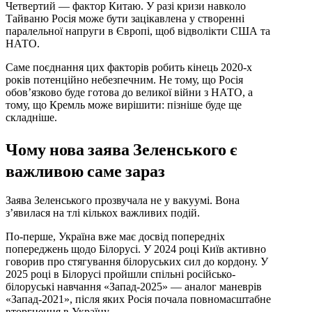
Четвертий — фактор Китаю. У разі кризи навколо
Тайваню Росія може бути зацікавлена у створенні
паралельної напруги в Європі, щоб відволікти США та
НАТО.
Саме поєднання цих факторів робить кінець 2020-х
років потенційно небезпечним. Не тому, що Росія
обов’язково буде готова до великої війни з НАТО, а
тому, що Кремль може вирішити: пізніше буде ще
складніше.
Чому нова заява Зеленського є
важливою саме зараз
Заява Зеленського прозвучала не у вакуумі. Вона
з’явилася на тлі кількох важливих подій.
По-перше, Україна вже має досвід попередніх
попереджень щодо Білорусі. У 2024 році Київ активно
говорив про стягування білоруських сил до кордону. У
2025 році в Білорусі пройшли спільні російсько-
білоруські навчання «Запад-2025» — аналог маневрів
«Запад-2021», після яких Росія почала повномасштабне
вторгнення в Україну.