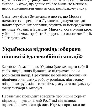
силово. А отже, що довше триває війна, то менше в
нього можливостей чинити опір російському тиску.
Саме тому фраза Зеленського про те, що Москва
намагається переконати Лукашенка долучитися до
нових агресивних операцій, звучить як попередження
не лише Україні, а й самому Мінську: остаточний крок
у бік війни може зробити Білорусь не союзником Росії,
а її заручником.
Українська відповідь: оборона
півночі й «далекобійні санкції»
Зеленський заявив, що Україна буде захищати себе й
своїх людей, якщо Лукашенко підтримає новий
російський намір. Практично це означає посилення
північного напрямку, роботу розвідки, підготовку
оборонних рубежів і готовність реагувати на будь-яку
зміну ситуації в Білорусі.
Паралельно президент говорить про інший формат
відповіді — удари вглиб Росії, які він називає
«далекобійними санкціями». Йдеться про атаки по