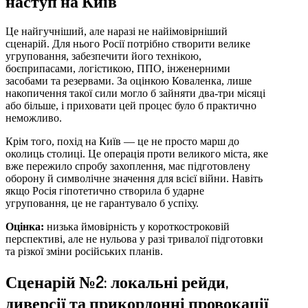
наступ на Київ
Це найгучніший, але наразі не найімовірніший
сценарій. Для нього Росії потрібно створити велике
угруповання, забезпечити його технікою,
боєприпасами, логістикою, ППО, інженерними
засобами та резервами. За оцінкою Коваленка, лише
накопичення такої сили могло б зайняти два-три місяці
або більше, і приховати цей процес було б практично
неможливо.
Крім того, похід на Київ — це не просто марш до
околиць столиці. Це операція проти великого міста, яке
вже пережило спробу захоплення, має підготовлену
оборону й символічне значення для всієї війни. Навіть
якщо Росія гіпотетично створила б ударне
угруповання, це не гарантувало б успіху.
Оцінка:
низька ймовірність у короткостроковій
перспективі, але не нульова у разі тривалої підготовки
та різкої зміни російських планів.
Сценарій №2: локальні рейди,
диверсії та прикордонні провокації