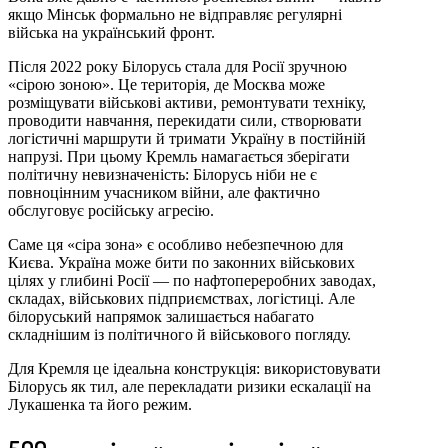
якщо Мінськ формально не відправляє регулярні
війська на український фронт.
Після 2022 року Білорусь стала для Росії зручною
«сірою зоною». Це територія, де Москва може
розміщувати військові активи, ремонтувати техніку,
проводити навчання, перекидати сили, створювати
логістичні маршрути й тримати Україну в постійній
напрузі. При цьому Кремль намагається зберігати
політичну невизначеність: Білорусь ніби не є
повноцінним учасником війни, але фактично
обслуговує російську агресію.
Саме ця «сіра зона» є особливо небезпечною для
Києва. Україна може бити по законних військових
цілях у глибині Росії — по нафтопереробних заводах,
складах, військових підприємствах, логістиці. Але
білоруський напрямок залишається набагато
складнішим із політичного й військового погляду.
Для Кремля це ідеальна конструкція: використовувати
Білорусь як тил, але перекладати ризики ескалації на
Лукашенка та його режим.