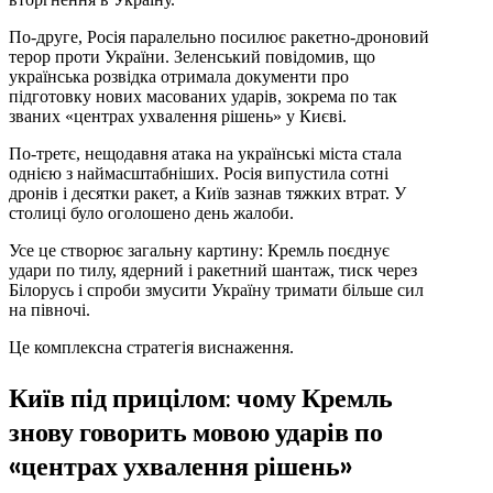
По-друге, Росія паралельно посилює ракетно-дроновий
терор проти України. Зеленський повідомив, що
українська розвідка отримала документи про
підготовку нових масованих ударів, зокрема по так
званих «центрах ухвалення рішень» у Києві.
По-третє, нещодавня атака на українські міста стала
однією з наймасштабніших. Росія випустила сотні
дронів і десятки ракет, а Київ зазнав тяжких втрат. У
столиці було оголошено день жалоби.
Усе це створює загальну картину: Кремль поєднує
удари по тилу, ядерний і ракетний шантаж, тиск через
Білорусь і спроби змусити Україну тримати більше сил
на півночі.
Це комплексна стратегія виснаження.
Київ під прицілом: чому Кремль
знову говорить мовою ударів по
«центрах ухвалення рішень»