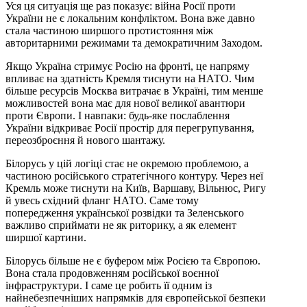
Уся ця ситуація ще раз показує: війна Росії проти
України не є локальним конфліктом. Вона вже давно
стала частиною ширшого протистояння між
авторитарними режимами та демократичним Заходом.
Якщо Україна стримує Росію на фронті, це напряму
впливає на здатність Кремля тиснути на НАТО. Чим
більше ресурсів Москва витрачає в Україні, тим менше
можливостей вона має для нової великої авантюри
проти Європи. І навпаки: будь-яке послаблення
України відкриває Росії простір для перегрупування,
переозброєння й нового шантажу.
Білорусь у цій логіці стає не окремою проблемою, а
частиною російського стратегічного контуру. Через неї
Кремль може тиснути на Київ, Варшаву, Вільнюс, Ригу
й увесь східний фланг НАТО. Саме тому
попередження української розвідки та Зеленського
важливо сприймати не як риторику, а як елемент
ширшої картини.
Білорусь більше не є буфером між Росією та Європою.
Вона стала продовженням російської воєнної
інфраструктури. І саме це робить її одним із
найнебезпечніших напрямків для європейської безпеки