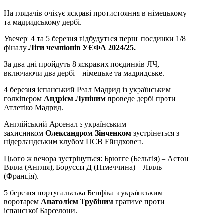
На глядачів очікує яскраві протистояння в німецькому
та мадридському дербі.
Увечері 4 та 5 березня відбудуться перші поєдинки 1/8
фіналу
Ліги чемпіонів УЄФА 2024/25.
За два дні пройдуть 8 яскравих поєдинків ЛЧ,
включаючи два дербі – німецьке та мадридське.
4 березня іспанський Реал Мадрид із українським
голкіпером
Андрієм Луніним
проведе дербі проти
Атлетіко Мадрид.
Англійський Арсенал з українським
захисником
Олександром Зінченком
зустрінеться з
нідерландським клубом ПСВ Ейндховен.
Цього ж вечора зустрінуться: Брюгге (Бельгія) – Астон
Вілла (Англія), Боруссія Д (Німеччина) – Лілль
(Франція).
5 березня португальська Бенфіка з українським
воротарем
Анатолієм Трубіним
гратиме проти
іспанської Барселони.