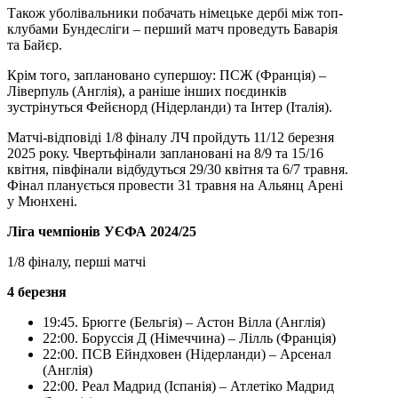
Також уболівальники побачать німецьке дербі між топ-
клубами Бундесліги – перший матч проведуть Баварія
та Байєр.
Крім того, заплановано супершоу: ПСЖ (Франція) –
Ліверпуль (Англія), а раніше інших поєдинків
зустрінуться Фейєнорд (Нідерланди) та Інтер (Італія).
Матчі-відповіді 1/8 фіналу ЛЧ пройдуть 11/12 березня
2025 року. Чвертьфінали заплановані на 8/9 та 15/16
квітня, півфінали відбудуться 29/30 квітня та 6/7 травня.
Фінал планується провести 31 травня на Альянц Арені
у Мюнхені.
Ліга чемпіонів УЄФА 2024/25
1/8 фіналу, перші матчі
4 березня
19:45. Брюгге (Бельгія) – Астон Вілла (Англія)
22:00. Боруссія Д (Німеччина) – Лілль (Франція)
22:00. ПСВ Ейндховен (Нідерланди) – Арсенал
(Англія)
22:00. Реал Мадрид (Іспанія) – Атлетіко Мадрид