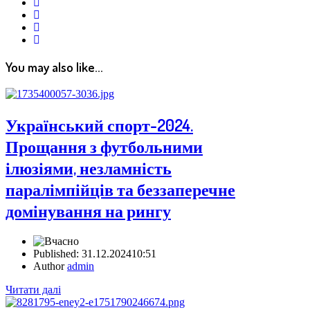
vkontakte
email
print
reddit
reddit
You may also like...
Український спорт-2024.
Прощання з футбольними
ілюзіями, незламність
паралімпійців та беззаперечне
домінування на рингу
Published:
31.12.2024
10:51
Author
admin
Читати далі