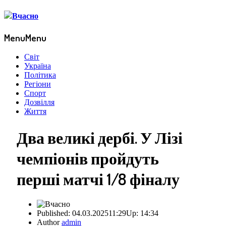
Menu
Menu
Світ
Україна
Політика
Регіони
Спорт
Дозвілля
Життя
Два великі дербі. У Лізі
чемпіонів пройдуть
перші матчі 1/8 фіналу
Published:
04.03.2025
11:29
Up:
14:34
Author
admin