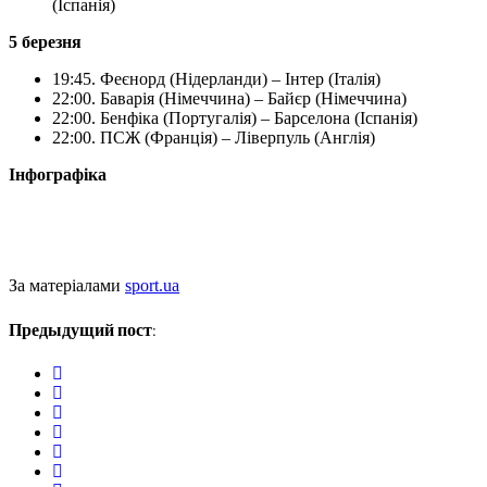
(Іспанія)
5 березня
19:45. Феєнорд (Нідерланди) – Інтер (Італія)
22:00. Баварія (Німеччина) – Байєр (Німеччина)
22:00. Бенфіка (Португалія) – Барселона (Іспанія)
22:00. ПСЖ (Франція) – Ліверпуль (Англія)
Інфографіка
За матеріалами
sport.ua
Предыдущий пост:
twitter
facebook
whatsapp
google+
linkedin
pinterest