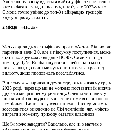
Але якщо їм знову вдасться вийти у фінал через тепер
вже набагато складнішу сітку, ніж була у 2023-му, то
Сімоне точно увійде до топ-3 найкращих тренерів
клубу в цьому столітті.
2 місце – «ПСЖ»
Матч-відповідь чвертьфіналу проти «Астон Вілли», де
парижани вели 2:0, але в підсумку поступилися, може
стати подарунком долі для «ПСЖ». Саме в цій грі
команду Луїса Енріке опустили з небес на землю,
показавши, що вони можуть опинитися за крок від
вильоту, якщо продовжать розслаблятися.
В цілому ж – парижани демонструють вражаючу гру у
2025 році, через що ми не можемо поставити їх нижче
другого місця в цьому рейтингу. Очевидний плюс у
порівнянні з конкурентами – у них вже все вирішено в
чемпіонаті. Вони знову взяли титул – і тепер можуть
зосередитися виключно на Лізі чемпіонів, яку мріють
виграти з моменту приходу багатих власників.
Що їм може завадити? Банально, але ні в матчах з
«Арсеналом», ні у можливому фіналі проти