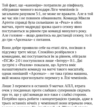
Той факт, що «каноніри» потрапили до півфіналу,
обігравши чинного володаря Ліги чемпіонів із
загальним рахунком 5:1, не може не вражати. Але в той
же час він і не повинен обманювати. Команда Мікеля
Артети справді була сильнішою за «Реал» в обох
матчах, проте мадридці зразка цього сезону явно
поступаються за рівнем гри команді минулого року.
Але головне – якщо дивитись на дистанції сезону, то й
до гри «Арсенала» є питання.
Вони добре проявили себе на етапі ліги, посівши в
підсумку третє місце. Спокійно розібралися з
командами, які поступаються їм за рівнем, обіграли
«ПСЖ» 2:0 і поступилися лише «Інтеру» 0:1. Дві
зустрічі з «Реалом» показали, що Артета вміє
налаштовувати команду на матчі такого масштабу,
однак нинішній «Арсенал» – не така грізна машина,
якій можна прогнозувати перемогу в Лізі чемпіонів.
Лише 3 перемоги в останніх 9 матчах АПЛ, втрата
очок у поєдинках проти слабших суперників свідчать
про те, що у цієї команди все-таки є слабкі сторони.
Потрібно щось робити з концентрацією гравців, адже в
трьох останніх нічиїх у чемпіонаті вони втрачали очки,