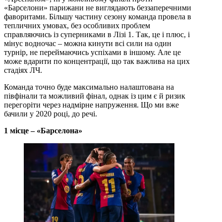
«Барселони» парижани не виглядають беззаперечними
фаворитами. Більшу частину сезону команда провела в
тепличних умовах, без особливих проблем
справляючись із суперниками в Лізі 1. Так, це і плюс, і
мінус водночас – можна кинути всі сили на один
турнір, не переймаючись успіхами в іншому. Але це
може вдарити по концентрації, що так важлива на цих
стадіях ЛЧ.
Команда точно буде максимально налаштована на
півфінали та можливий фінал, однак із цим є й ризик
перегоріти через надмірне напруження. Що ми вже
бачили у 2020 році, до речі.
1 місце – «Барселона»