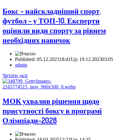
Бокс – найскладніший спорт,
футбол – у ТОП-10. Експерти
оцінили види спорту за рівнем
необхідних навичок
Published:
05.12.2023
18:41
Up: 19.12.2023
03:05
Author
admin
Читати далі
МОК ухвалив рішення щодо
присутності боксу в програмі
Олімпіади-2028
Published:
18.03.2025
12:22
Up:
14:25