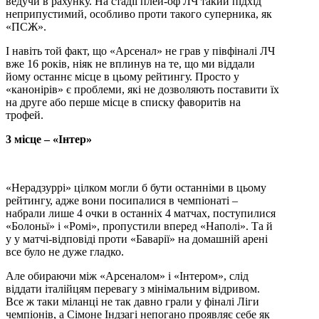
ведучи в рахунку. На стадії плей-оф ЛЧ такий підхід
неприпустимий, особливо проти такого суперника, як
«ПСЖ».
І навіть той факт, що «Арсенал» не грав у півфіналі ЛЧ
вже 16 років, ніяк не вплинув на те, що ми віддали
йому останнє місце в цьому рейтингу. Просто у
«канонірів» є проблеми, які не дозволяють поставити їх
на друге або перше місце в списку фаворитів на
трофей.
3 місце – «Інтер»
«Нерадзуррі» цілком могли б бути останніми в цьому
рейтингу, адже вони посипалися в чемпіонаті –
набрали лише 4 очки в останніх 4 матчах, поступилися
«Болоньї» і «Ромі», пропустили вперед «Наполі». Та й
у у матчі-відповіді проти «Баварії» на домашній арені
все було не дуже гладко.
Але обираючи між «Арсеналом» і «Інтером», слід
віддати італійцям перевагу з мінімальним відривом.
Все ж таки міланці не так давно грали у фіналі Ліги
чемпіонів, а Сімоне Індзагі непогано проявляє себе як