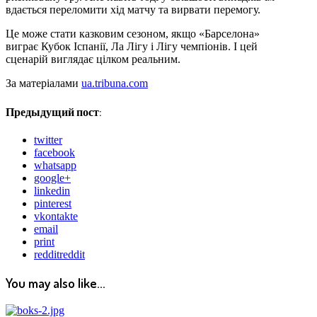
вдається переломити хід матчу та вирвати перемогу.
Це може стати казковим сезоном, якщо «Барселона»
виграє Кубок Іспанії, Ла Лігу і Лігу чемпіонів. І цей
сценарій виглядає цілком реальним.
За матеріалами
ua.tribuna.com
Предыдущий пост:
twitter
facebook
whatsapp
google+
linkedin
pinterest
vkontakte
email
print
reddit
reddit
You may also like...