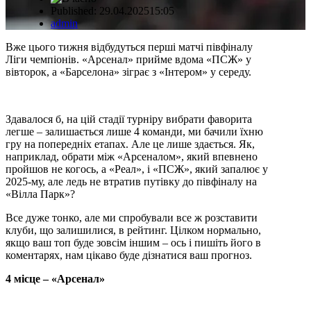
Published:
29.04.2025
15:05
Author
admin
Вже цього тижня відбудуться перші матчі півфіналу
Ліги чемпіонів. «Арсенал» прийме вдома «ПСЖ» у
вівторок, а «Барселона» зіграє з «Інтером» у середу.
Здавалося б, на цій стадії турніру вибрати фаворита
легше – залишається лише 4 команди, ми бачили їхню
гру на попередніх етапах. Але це лише здається. Як,
наприклад, обрати між «Арсеналом», який впевнено
пройшов не когось, а «Реал», і «ПСЖ», який запалює у
2025-му, але ледь не втратив путівку до півфіналу на
«Вілла Парк»?
Все дуже тонко, але ми спробували все ж розставити
клуби, що залишилися, в рейтинг. Цілком нормально,
якщо ваш топ буде зовсім іншим – ось і пишіть його в
коментарях, нам цікаво буде дізнатися ваш прогноз.
4 місце – «Арсенал»