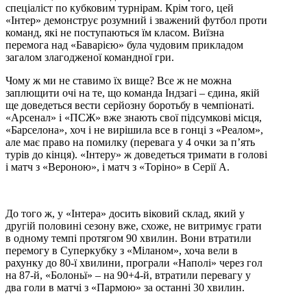
спеціаліст по кубковим турнірам. Крім того, цей
«Інтер» демонструє розумний і зважений футбол проти
команд, які не поступаються їм класом. Виїзна
перемога над «Баварією» була чудовим прикладом
загалом злагодженої командної гри.
Чому ж ми не ставимо їх вище? Все ж не можна
заплющити очі на те, що команда Індзагі – єдина, якій
ще доведеться вести серйозну боротьбу в чемпіонаті.
«Арсенал» і «ПСЖ» вже знають свої підсумкові місця,
«Барселона», хоч і не вирішила все в гонці з «Реалом»,
але має право на помилку (перевага у 4 очки за п’ять
турів до кінця). «Інтеру» ж доведеться тримати в голові
і матч з «Вероною», і матч з «Торіно» в Серії А.
До того ж, у «Інтера» досить віковий склад, який у
другій половині сезону вже, схоже, не витримує грати
в одному темпі протягом 90 хвилин. Вони втратили
перемогу в Суперкубку з «Міланом», хоча вели в
рахунку до 80-ї хвилини, програли «Наполі» через гол
на 87-й, «Болоньї» – на 90+4-й, втратили перевагу у
два голи в матчі з «Пармою» за останні 30 хвилин.