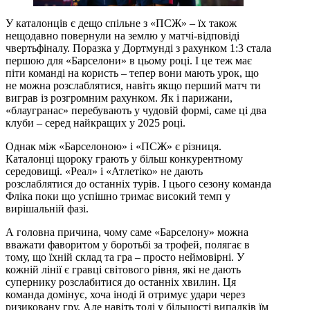
У каталонців є дещо спільне з «ПСЖ» – їх також
нещодавно повернули на землю у матчі-відповіді
чвертьфіналу. Поразка у Дортмунді з рахунком 1:3 стала
першою для «Барселони» в цьому році. І це теж має
піти команді на користь – тепер вони мають урок, що
не можна розслаблятися, навіть якщо перший матч ти
виграв із розгромним рахунком. Як і парижани,
«блаугранас» перебувають у чудовій формі, саме ці два
клуби – серед найкращих у 2025 році.
Однак між «Барселоною» і «ПСЖ» є різниця.
Каталонці щороку грають у більш конкурентному
середовищі. «Реал» і «Атлетіко» не дають
розслаблятися до останніх турів. І цього сезону команда
Фліка поки що успішно тримає високий темп у
вирішальній фазі.
А головна причина, чому саме «Барселону» можна
вважати фаворитом у боротьбі за трофей, полягає в
тому, що їхній склад та гра – просто неймовірні. У
кожній лінії є гравці світового рівня, які не дають
супернику розслабитися до останніх хвилин. Ця
команда домінує, хоча іноді й отримує удари через
ризиковану гру. Але навіть тоді у більшості випадків їм