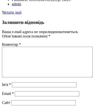
Author
admin
Читати далі
Залишити відповідь
Ваша e-mail адреса не оприлюднюватиметься.
Обов’язкові поля позначені
*
Коментар
*
Ім'я
*
Email
*
Сайт