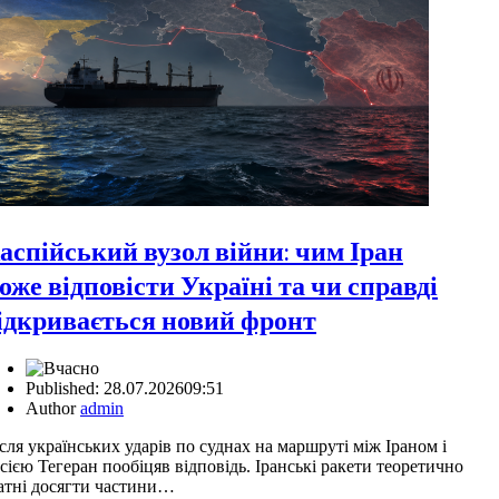
аспійський вузол війни: чим Іран
оже відповісти Україні та чи справді
ідкривається новий фронт
Published:
28.07.2026
09:51
Author
admin
сля українських ударів по суднах на маршруті між Іраном і
сією Тегеран пообіцяв відповідь. Іранські ракети теоретично
атні досягти частини…