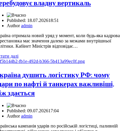
еребудовує владну вертикаль
Published:
18.07.2026
18:51
Author
admin
раїна отримала новий уряд у момент, коли будь-яка кадрова
рестановка має значення далеко за межами внутрішньої
літики. Кабінет Міністрів відповідає…
тати далі
країна душить логістику РФ: чому
дари по нафті й танкерах важливіші,
іж здається
Published:
09.07.2026
17:04
Author
admin
раїнська кампанія ударів по російській логістиці, паливній