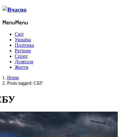
Menu
Menu
Світ
Україна
Політика
Регіони
Спорт
Дозвілля
Життя
Home
Posts tagged:
СБУ
СБУ