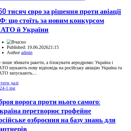
50 тисяч євро за рішення проти авіації
Ф: що стоїть за новим конкурсом
АТО й України
Published:
19.06.2026
21:15
Author
admin
 лише збивати ракети, а блокувати аеродроми: Україна і
ТО шукають нову відповідь на російську авіацію Україна та
АТО запускають…
тати далі
броя ворога проти нього самого:
країна перетворює трофейне
осійське озброєння на базу знань для
артнерів