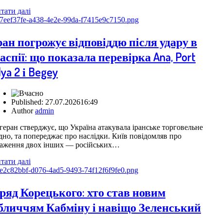
тати далі
ран погрожує відповіддю після удару в
аспії: що показала перевірка Ana, Port
lya 2 і Begey
Published:
27.07.2026
16:49
Author
admin
геран стверджує, що Україна атакувала іранське торговельне
дно, та попереджає про наслідки. Київ повідомляв про
аження двох інших — російських…
тати далі
ряд Корецького: хто став новим
бличчям Кабміну і навіщо Зеленський