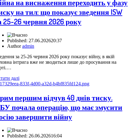
ійна на виснаження переходить у фазу
иску на тил: що показує зведення ISW
а 25-26 червня 2026 року
Published:
27.06.2026
20:37
Author
admin
едення за 25-26 червня 2026 року показує війну, в якій
ловна інтрига вже не зводиться лише до просування на
рті.…
тати далі
рим першим відчув 40 днів тиску.
БУ почала операцію, що має змусити
осію завершити війну
Published:
26.06.2026
16:04