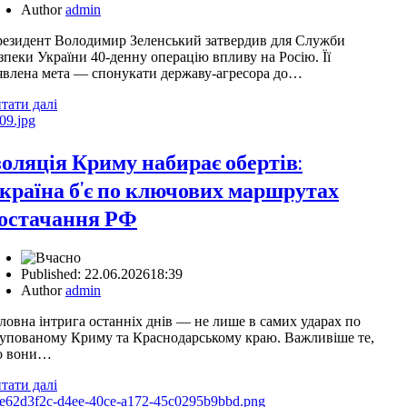
Author
admin
езидент Володимир Зеленський затвердив для Служби
зпеки України 40-денну операцію впливу на Росію. Її
явлена мета — спонукати державу-агресора до…
тати далі
золяція Криму набирає обертів:
країна б’є по ключових маршрутах
остачання РФ
Published:
22.06.2026
18:39
Author
admin
ловна інтрига останніх днів — не лише в самих ударах по
упованому Криму та Краснодарському краю. Важливіше те,
о вони…
тати далі