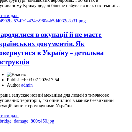
фраструктурі, військових аеродромах і об’єктах в
упованому Криму дедалі більше набуває ознак системної…
тати далі
ародилися в окупації й не маєте
країнських документів. Як
овернутися в Україну – детальна
нструкція
Published:
03.07.2026
17:54
Author
admin
раїна запускає новий механізм для людей з тимчасово
упованих територій, які опинилися в майже безвихідній
туації: вони є громадянами України…
тати далі