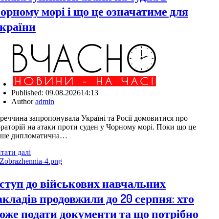
орному морі і що це означатиме для
країни
Published:
09.08.2026
14:13
Author
admin
реччина запропонувала Україні та Росії домовитися про
раторій на атаки проти суден у Чорному морі. Поки що це
ише дипломатична…
тати далі
ступ до військових навчальних
акладів продовжили до 20 серпня: хто
оже подати документи та що потрібно