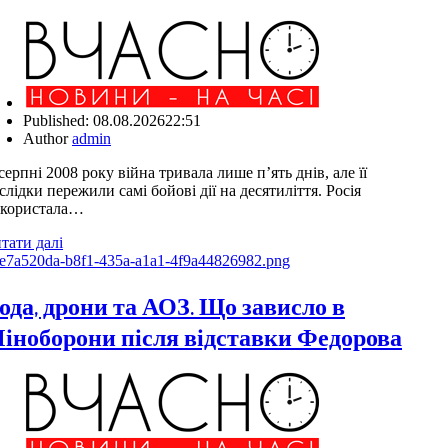
Published:
08.08.2026
22:51
Author
admin
серпні 2008 року війна тривала лише п’ять днів, але її
слідки пережили самі бойові дії на десятиліття. Росія
користала…
тати далі
ода, дрони та АОЗ. Що зависло в
іноборони після відставки Федорова