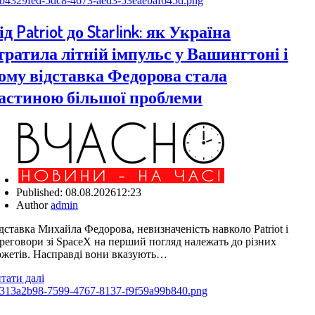
ід Patriot до Starlink: як Україна
тратила літній імпульс у Вашингтоні і
ому відставка Федорова стала
астиною більшої проблеми
Published:
08.08.2026
12:23
Author
admin
дставка Михайла Федорова, невизначеність навколо Patriot і
реговори зі SpaceX на перший погляд належать до різних
жетів. Насправді вони вказують…
тати далі