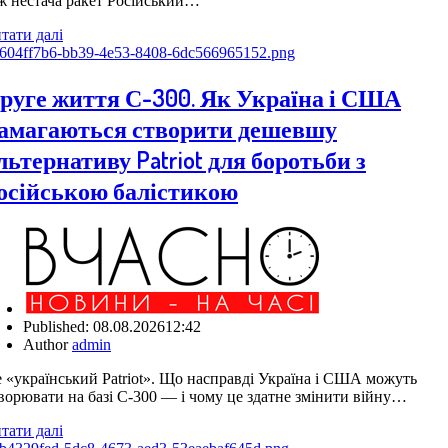
ж нестача ракет Російський…
тати далі
руге життя С-300. Як Україна і США
амагаються створити дешевшу
льтернативу Patriot для боротьби з
осійською балістикою
Published:
08.08.2026
12:42
Author
admin
 «український Patriot». Що насправді Україна і США можуть
ворювати на базі С-300 — і чому це здатне змінити війну…
тати далі