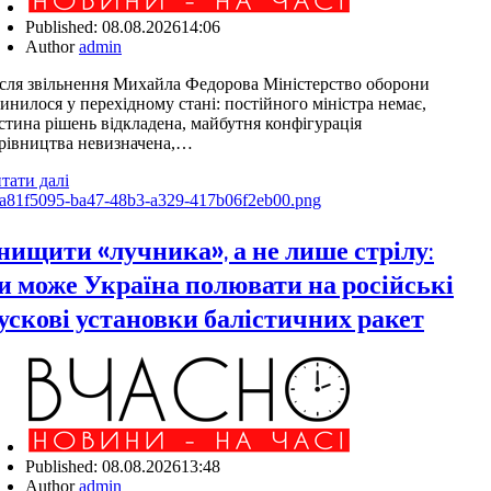
Published:
08.08.2026
14:06
Author
admin
сля звільнення Михайла Федорова Міністерство оборони
инилося у перехідному стані: постійного міністра немає,
стина рішень відкладена, майбутня конфігурація
рівництва невизначена,…
тати далі
нищити «лучника», а не лише стрілу:
и може Україна полювати на російські
ускові установки балістичних ракет
Published:
08.08.2026
13:48
Author
admin