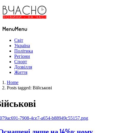
Menu
Menu
Світ
Україна
Політика
Регіони
Спорт
Дозвілля
Життя
Home
Posts tagged:
Військові
ійськові
Оснащені лише на 14%»: чому