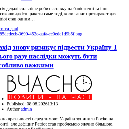
сія дедалі сильніше робить ставку на балістичні та інші
сокошвидкісні ракети саме тоді, коли запас протиракет для
triot став одним…
тати далі
ахід знову ризикує підвести Україну. І
ього разу наслідки можуть бути
собливо важкими
Published:
08.08.2026
13:13
Author
admin
кно вразливості перед зимою: Україна зупинила Росію на
онті, але дефіцит Patriot став проблемою значно більшою,