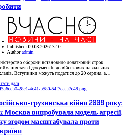
робити
Published:
09.08.2026
13:10
Author
admin
ністерство оборони встановило додатковий строк
иймання заяв і документів до військових навчальних
кладів. Вступники можуть податися до 20 серпня, а…
тати далі
осійсько-грузинська війна 2008 року:
к Москва випробувала модель агресії,
ку згодом масштабувала проти
країни