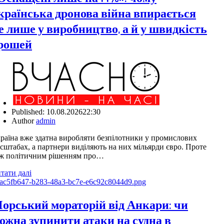
країнська дронова війна впирається
е лише у виробництво, а й у швидкість
рошей
Published:
10.08.2026
22:30
Author
admin
раїна вже здатна виробляти безпілотники у промислових
сштабах, а партнери виділяють на них мільярди євро. Проте
ж політичним рішенням про…
тати далі
орський мораторій від Анкари: чи
ожна зупинити атаки на судна в