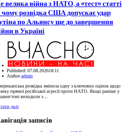
е велика війна з НАТО, а «тест» статті
: чому розвідка США допускає удар
утіна по Альянсу ще до завершення
ійни в Україні
Published:
07.08.2026
18:11
Author
admin
ериканська розвідка змінила одну з ключових оцінок щодо
зику прямої російської агресії проти НАТО. Якщо раніше у
шингтоні виходили з…
тати далі
авігація записів