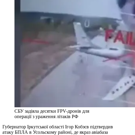
СБУ задіяла десятки FPV-дронів для
операції з ураження літаків РФ
Губернатор Іркутської області Ігор Кобзєв підтвердив
атаку БПЛА в Усольскому районі, де якраз авіабаза