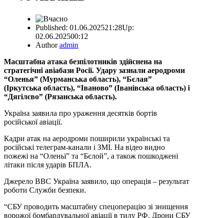
Published:
01.06.2025
21:28
Up:
02.06.2025
00:12
Author
admin
Масштабна атака безпілотників здійснена на
стратегічні авіабази Росії. Удару зазнали аеродроми
“Оленья” (Мурманська область), “Бєлая”
(Іркутська область), “Іваново” (Іванівська область) і
“Дягілєво” (Рязанська область).
Україна заявила про ураження десятків бортів
російської авіації.
Кадри атак на аеродроми поширили українські та
російські телеграм-канали і ЗМІ. На відео видно
пожежі на “Оленьї” та “Бєлой”, а також пошкоджені
літаки після ударів БПЛА.
Джерело ВВС Україна заявило, що операція – результат
роботи Служби безпеки.
“СБУ проводить масштабну спецоперацію зі знищення
ворожої бомбардувальної авіації в тилу РФ. Дрони СБУ