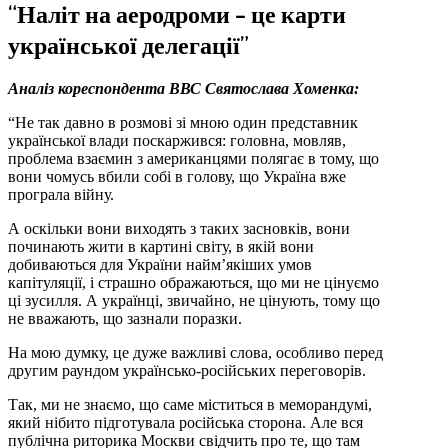
“Наліт на аеродроми – це карти
української делегації”
Аналіз кореспондента ВВС Святослава Хоменка:
“Не так давно в розмові зі мною один представник
української влади поскаржився: головна, мовляв,
проблема взаємин з американцями полягає в тому, що
вони чомусь вбили собі в голову, що Україна вже
програла війну.
А оскільки вони виходять з таких засновків, вони
починають жити в картині світу, в якій вони
добиваються для України найм’якіших умов
капітуляції, і страшно ображаються, що ми не цінуємо
ці зусилля. А українці, звичайно, не цінують, тому що
не вважають, що зазнали поразки.
На мою думку, це дуже важливі слова, особливо перед
другим раундом українсько-російських переговорів.
Так, ми не знаємо, що саме міститься в меморандумі,
який нібито підготувала російська сторона. Але вся
публічна риторика Москви свідчить про те, що там