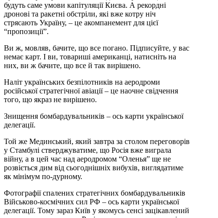
будуть саме умови капітуляції Києва. А рекордні
дронові та ракетні обстріли, які вже котру ніч
стрясають Україну, – це акомпанемент для цієї
“пропозиції”.
Ви ж, мовляв, бачите, що все погано. Підписуйте, у вас
немає карт. І ви, товариші американці, натисніть на
них, ви ж бачите, що все й так вирішено.
Наліт українських безпілотників на аеродроми
російської стратегічної авіації – це наочне свідчення
того, що якраз не вирішено.
Знищення бомбардувальників – ось карти української
делегації.
Той же Мединський, який завтра за столом переговорів
у Стамбулі стверджуватиме, що Росія вже виграла
війну, а в цей час над аеродромом “Оленья” ще не
розвіється дим від сьогоднішніх вибухів, виглядатиме
як мінімум по-дурному.
Фотографії спалених стратегічних бомбардувальників
Військово-космічних сил РФ – ось карти української
делегації. Тому зараз Київ у якомусь сенсі зацікавлений