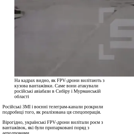
На кадрах видно, як FPV-дрони вилітають з
кузова вантажівки. Саме вони атакували
російські авіабази в Сибіру і Мурманській
області
Російські ЗМІ і воєнні телеграм-канали розкрили
подробиці того, як реалізована ця спецоперація.
Вірогідно, українські FPV-дрони вилітали роєм з
вантажівок, які були припарковані поряд з
аеродромами.