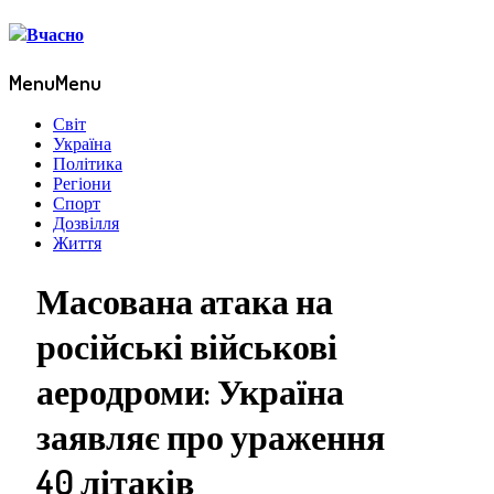
Menu
Menu
Світ
Україна
Політика
Регіони
Спорт
Дозвілля
Життя
Масована атака на
російські військові
аеродроми: Україна
заявляє про ураження
40 літаків