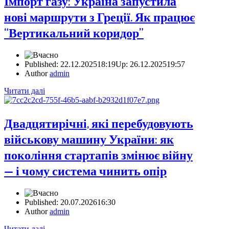
Імпорт газу: Україна запустила
нові маршрути з Греції. Як працює
“Вертикальний коридор”
Published:
22.12.2025
18:19
Up: 26.12.2025
19:57
Author
admin
Читати далі
Двадцятирічні, які перебудовують
військову машину України: як
покоління стартапів змінює війну
— і чому система чинить опір
Published:
20.07.2026
16:30
Author
admin
Читати далі