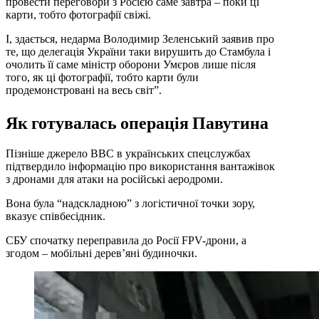
провести переговори з Росією саме завтра – поки ці
карти, тобто фотографії свіжі.
І, здається, недарма Володимир Зеленський заявив про
те, що делегація України таки вирушить до Стамбула і
очолить її саме міністр оборони Умєров лише після
того, як ці фотографії, тобто карти були
продемонстровані на весь світ”.
Як готувалась операція Павутина
Пізніше джерело ВВС в українських спецслужбах
підтвердило інформацію про використання вантажівок
з дронами для атаки на російські аеродроми.
Вона була “надскладною” з логістичної точки зору,
вказує співбесідник.
СБУ спочатку переправила до Росії FPV-дрони, а
згодом – мобільні деревʼяні будиночки.