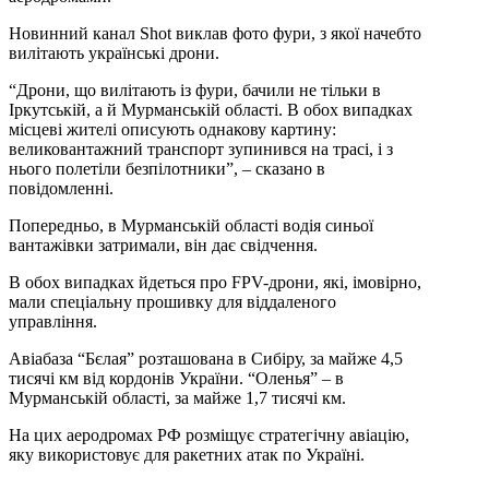
Новинний канал Shot виклав фото фури, з якої начебто
вилітають українські дрони.
“Дрони, що вилітають із фури, бачили не тільки в
Іркутській, а й Мурманській області. В обох випадках
місцеві жителі описують однакову картину:
великовантажний транспорт зупинився на трасі, і з
нього полетіли безпілотники”, – сказано в
повідомленні.
Попередньо, в Мурманській області водія синьої
вантажівки затримали, він дає свідчення.
В обох випадках йдеться про FPV-дрони, які, імовірно,
мали спеціальну прошивку для віддаленого
управління.
Авіабаза “Бєлая” розташована в Сибіру, за майже 4,5
тисячі км від кордонів України. “Оленья” – в
Мурманській області, за майже 1,7 тисячі км.
На цих аеродромах РФ розміщує стратегічну авіацію,
яку використовує для ракетних атак по Україні.