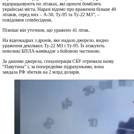
відпрацьовують по літаках, які щоночі бомблять
українські міста. Наразі відомо про враження більше 40
літаків, серед них – А-50, Ту-95 та Ту-22 М3”, –
повідомив співбесідник.
Пізніше він уточнив, що уражено 41 літак.
На відеокадрах з дронів, яке надало джерело, видно
ураження декількох Ту-22 МЗ і Ту-95. Їх атакують
невеликі БПЛА-камікадзе з бойовою частиною.
За даними джерела, спецоперація СБУ отримала назву
“Павутина” і, за попередніми підрахунками, вона
завдала РФ збитків на 2 млрд доларів.