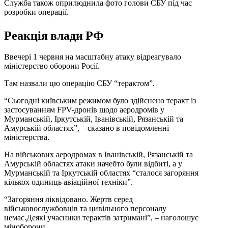
Служба також оприлюднила фото голови СБУ під час
розробки операції.
Реакція влади РФ
Ввечері 1 червня на масштабну атаку відреагувало
міністерство оборони Росії.
Там назвали цю операцію СБУ “терактом”.
“Сьогодні київським режимом було здійснено теракт із
застосуванням FPV-дронів щодо аеродромів у
Мурманській, Іркутській, Іванівській, Рязанській та
Амурській областях”, – сказано в повідомленні
міністерства.
На військових аеродромах в Іванівській, Рязанській та
Амурській областях атаки начебто були відбиті, а у
Мурманській та Іркутській областях “сталося загоряння
кількох одиниць авіаційної техніки”.
“Загоряння ліквідовано. Жертв серед
військовослужбовців та цивільного персоналу
немає.Деякі учасники терактів затримані”, – наголошує
міноборони.