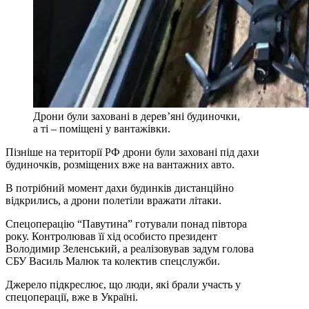
Дрони були заховані в дерев’яні будиночки,
а ті – поміщені у вантажівки.
Пізніше на території РФ дрони були заховані під дахи
будиночків, розміщених вже на вантажних авто.
В потрібний момент дахи будинків дистанційно
відкрились, а дрони полетіли вражати літаки.
Спецоперацію “Павутина” готували понад півтора
року. Контролював її хід особисто президент
Володимир Зеленський, а реалізовував задум голова
СБУ Василь Малюк та колектив спецслужби.
Джерело підкреслює, що люди, які брали участь у
спецоперації, вже в Україні.