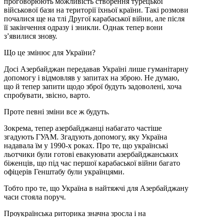
проговорюють можливість створення турецької
військової бази на території їхньої країни. Такі розмови
почалися ще на тлі Другої карабаської війни, але після
її закінчення одразу і зникли. Однак тепер вони
з’явилися знову.
Що це змінює для України?
Досі Азербайджан передавав Україні лише гуманітарну
допомогу і відмовляв у запитах на зброю. Не думаю,
що й тепер запити щодо зброї будуть задоволені, хоча
спробувати, звісно, варто.
Проте певні зміни все ж будуть.
Зокрема, тепер азербайджанці набагато частіше
згадують ГУАМ. Згадують допомогу, яку Україна
надавала їм у 1990-х роках. Про те, що українські
льотчики були готові евакуювати азербайджанських
біженців, що під час першої карабаської війни багато
офіцерів Генштабу були українцями.
Тобто про те, що Україна в найтяжчі для Азербайджану
часи стояла поруч.
Проукраїнська риторика значна зросла і на