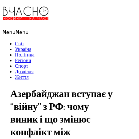
Menu
Menu
Світ
Україна
Політика
Регіони
Спорт
Дозвілля
Життя
Азербайджан вступає у
“війну” з РФ: чому
виник і що змінює
конфлікт між