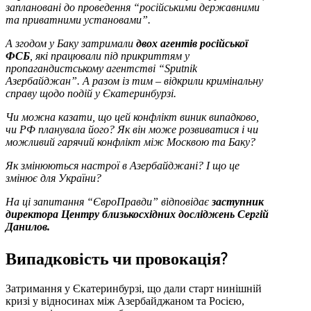
заплановані до проведення “російськими державними
та приватними установами”.
А згодом у Баку затримали
двох агентів російської
ФСБ
, які працювали під прикриттям у
пропагандистському агентстві “Sputnik
Азербайджан”. А разом із тим – відкрили кримінальну
справу щодо подій у Єкатеринбурзі.
Чи можна казати, що цей конфлікт виник випадково,
чи РФ планувала його? Як він може розвиватися і чи
можливий гарячий конфлікт між Москвою та Баку?
Як змінюються настрої в Азербайджані? І що це
змінює для України?
На ці запитання “ЄвроПравди” відповідає
заступник
директора Центру близькосхідних досліджень Сергій
Данилов.
Випадковість чи провокація?
Затримання у Єкатеринбурзі, що дали старт нинішній
кризі у відносинах між Азербайджаном та Росією,