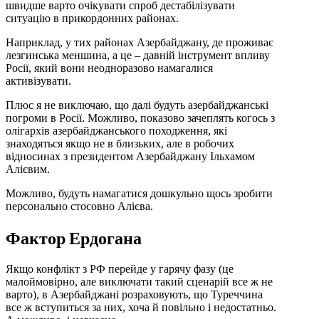
швидше варто очікувати спроб дестабілізувати
ситуацію в прикордонних районах.
Наприклад, у тих районах Азербайджану, де проживає
лезгинська меншина, а це – давній інструмент впливу
Росії, який вони неодноразово намагалися
активізувати.
Плюс я не виключаю, що далі будуть азербайджанські
погроми в Росії. Можливо, показово зачеплять когось з
олігархів азербайджанського походження, які
знаходяться якщо не в близьких, але в робочих
відносинах з президентом Азербайджану Ільхамом
Алієвим.
Можливо, будуть намагатися дошкульно щось зробити
персонально стосовно Алієва.
Фактор Ердогана
Якщо конфлікт з РФ перейде у гарячу фазу (це
малоймовірно, але виключати такий сценарій все ж не
варто), в Азербайджані розраховують, що Туреччина
все ж вступиться за них, хоча й повільно і недостатньо.