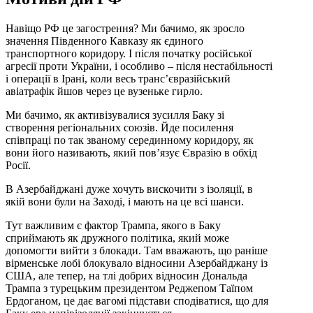
Навіщо РФ це загострення? Ми бачимо, як зросло
значення Південного Кавказу як єдиного
транспортного коридору. І після початку російської
агресії проти України, і особливо – після нестабільності
і операції в Ірані, коли весь транс’євразійський
авіатрафік йшов через це вузеньке гирло.
Ми бачимо, як активізувалися зусилля Баку зі
створення регіональних союзів. Йде посилення
співпраці по так званому серединному коридору, як
вони його називають, який пов’язує Євразію в обхід
Росії.
В Азербайджані дуже хочуть вискочити з ізоляції, в
якій вони були на Заході, і мають на це всі шанси.
Тут важливим є фактор Трампа, якого в Баку
сприймають як дружного політика, який може
допомогти вийти з блокади. Там вважають, що раніше
вірменське лобі блокувало відносини Азербайджану із
США, але тепер, на тлі добрих відносин Дональда
Трампа з турецьким президентом Реджепом Таїпом
Ердоганом, це дає вагомі підстави сподіватися, що для