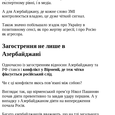
експертному рівні, і в медіа.
А для Азербайджану, де кожне слово ЗМІ
контролюється владою, це дуже чіткий сигнал.
Також значно побільшало згадок про Україну в
позитивному сенсі, як про жертву агресії, і про Росію
як агресора.
Загострення не лише в
Азербайджані
Одночасно із загостренням відносин Азербайджану та
РФ стався і
конфлікт у Вірменії, де теж чітко
фіксується російський слід
.
Чи є ці конфлікти якось пов’язані між собою?
Виглядає так, що вірменський прем’єр Нікол Пашинян
почав діяти превентивно та завдав удару першим. А у
випадку з Азербайджаном діяти на випередження
почала Росія.
Багато азербайджанців вважають, що на тлі загального