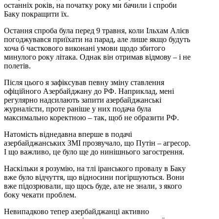
останніх років, на початку року ми бачили і спроби
Баку покращити їх.
Остання спроба була перед 9 травня, коли Ільхам Алієв
погоджувався приїхати на парад, але лише якщо будуть
хоча б часткового виконані умови щодо збитого
минулого року літака. Однак він отримав відмову – і не
полетів.
Після цього я зафіксував певну зміну ставлення
офіційного Азербайджану до РФ. Наприклад, мені
регулярно надсилають запити азербайджанські
журналісти, проте раніше у них подача була
максимально коректною – так, щоб не образити РФ.
Натомість віднедавна вперше в подачі
азербайджанських ЗМІ прозвучало, що Путін – агресор.
І що важливо, це було ще до нинішнього загострення.
Наскільки я розумію, на тлі іранського провалу в Баку
вже було відчуття, що відносини погіршуються. Вони
вже підозрювали, що щось буде, але не знали, з якого
боку чекати проблем.
Невипадково тепер азербайджанці активно