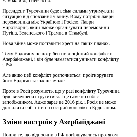
А можливо, і невчасно.
Президент Туреччини буде всіма силами утримувати
ситуацію від сповзання у війну. Йому потрібні лаври
перемовника між Україною і Росією. Лаври
миротворця, який зможе організувати перемовини
Путіна, Зеленського і Трампа в Стамбулі.
Нова війна може поставити хрест на таких планах.
Тому Ердогану не потрібен повноцінний конфлікт в
Азербайджані, і він буде намагатися уникати конфлікту
з РФ.
Але якщо цей конфлікт розпочнеться, проігнорувати
його Ердоган також не зможе.
Проте в Росії розуміють, що у разі конфлікту Туреччина
буде вимушена втрутитися. І це саме по собі є
запобіжником. Адже зараз не 2016 рік, і Росія не може
дозволити собі піти на гострий конфлікт з Ердоганом.
Зміни настроїв у Азербайджані
Попри те, що відносини з РФ погіршувались протягом