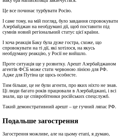
Баку ера напівізоляції закінчується.
Це все починає турбувати Росію.
І саме тому, на мій погляд, було завдання спровокувати
Азербайджан на необдумані дії, щоб поставити під
сумнів новий регіональний статус цієї країни.
І хоча реакція Баку була дуже гостра, схоже, що
спровокувати на ті дії, які хотілося, на якусь
необдуману реакцію, у Росії не вийшло.
Проте ситуація ще у розвитку. Арешт Азербайджаном
агентів ФСБ може стати червоною лінією для РФ.
Адже для Путіна це щось особисте.
Тим більше, це не були агенти, про яких ніхто не знав.
Ці люди багато років працювали в Азербайджані, і всі
знали, що це співробітники російських спецслужб.
Такий демонстративний арешт – це гучний ляпас РФ.
Подальше загострення
Загострення можливе, але на цьому етапі, я думаю,