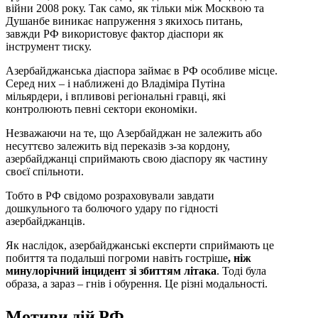
війни 2008 року. Так само, як тільки між Москвою та
Душанбе виникає напруження з якихось питань,
завжди РФ використовує фактор діаспори як
інструмент тиску.
Азербайджанська діаспора займає в РФ особливе місце.
Серед них – і наближені до Владіміра Путіна
мільярдери, і впливові регіональні гравці, які
контролюють певні сектори економіки.
Незважаючи на те, що Азербайджан не залежить або
несуттєво залежить від переказів з-за кордону,
азербайджанці сприймають свою діаспору як частину
своєї спільноти.
Тобто в РФ свідомо розраховували завдати
дошкульного та болючого удару по гідності
азербайджанців.
Як наслідок, азербайджанські експерти сприймають це
побиття та подальші погроми навіть гостріше
, ніж
минулорічний інцидент зі збиттям літака
. Тоді була
образа, а зараз – гнів і обурення. Це різні модальності.
Мотиви дій РФ