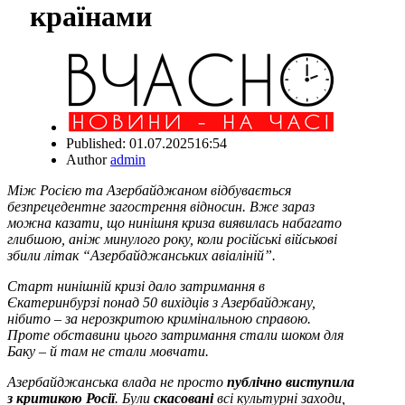
країнами
Published:
01.07.2025
16:54
Author
admin
Між Росією та Азербайджаном відбувається
безпрецедентне загострення відносин. Вже зараз
можна казати, що нинішня криза виявилась набагато
глибшою, аніж минулого року, коли російські військові
збили літак “Азербайджанських авіаліній”.
Старт нинішній кризі дало затримання в
Єкатеринбурзі понад 50 вихідців з Азербайджану,
нібито – за нерозкритою кримінальною справою.
Проте обставини цього затримання стали шоком для
Баку – й там не стали мовчати.
Азербайджанська влада не просто
публічно виступила
з критикою Росії
. Були
скасовані
всі культурні заходи,