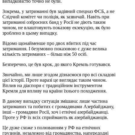
випадковістю точно не були.
Зокрема, у затриманні був задіяний спецназ ФСБ, а не
Слідчий комітет чи поліція, як зазвичай. Навіть при
затриманні озброєних банд у Росії не діють таким
чином, не влаштовують показову екзекуцію, як було
зроблено в цьому випадку.
Відомо щонайменше про двох вбитих під час
затримання. І безумовно показовою є дуже велика
кількість затриманих – більш ніж 50 осіб.
Безперечно, це був крок, до якого Кремль готувався.
Звичайно, ми лише згодом дізнаємося про всі складові
цієї історії. Проте наразі це виглядає таким чином.
Вплив на діаспори є традиційним інструментом
Кремля для впливу на країни їхнього походження.
В даному випадку ситуація змішана: лише частина
затриманих та побитих є громадянами Азербайджану,
інші – громадяни Росії, хоч і етнічні азербайджанці.
Проте у РФ їх всіх сприймають як азербайджанців.
Це дуже схоже з полюванням у РФ на етнічних
грузинів, незалежно від громадянства, напередодні