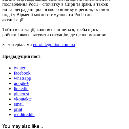
послаблення Росії – спочатку в Сирії та Ірані, а також
на тлі деградації російського впливу в регіоні, останні
події у Вірменії могли стимулювати Росію до
активізації.
Тобто в ситуації, коли все сиплеться, треба щось
робити і якось рятувати ситуацію, де це ще можливо.
За матеріалами
eurointegration.com.ua
Предыдущий пост:
twitter
facebook
whatsapp
google+
linkedin
pinterest
vkontakte
email
print
reddit
reddit
You may also like...