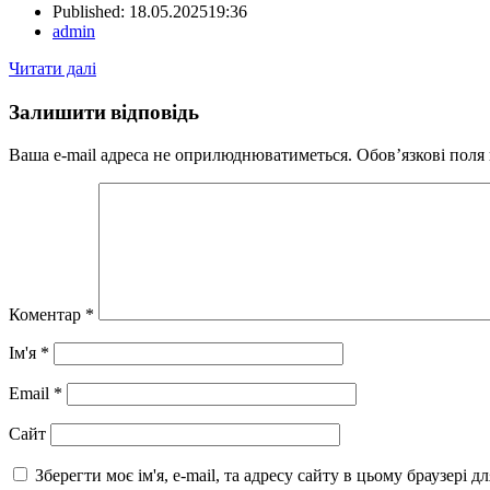
Published:
18.05.2025
19:36
Author
admin
Читати далі
Залишити відповідь
Ваша e-mail адреса не оприлюднюватиметься.
Обов’язкові поля
Коментар
*
Ім'я
*
Email
*
Сайт
Зберегти моє ім'я, e-mail, та адресу сайту в цьому браузері 