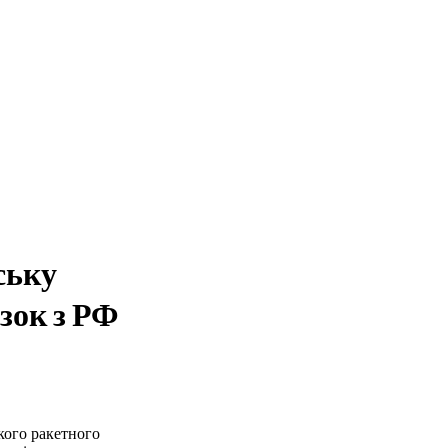
ську
язок з РФ
кого ракетного