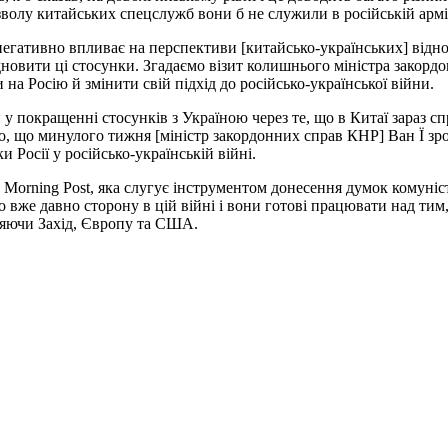
зволу китайських спецслужб вони б не служили в російській армі
 негативно впливає на перспективи [китайсько-українських] відно
ідновити ці стосунки. Згадаємо візит колишнього міністра закор
а Росію й змінити свій підхід до російсько-української війни.
й у покращенні стосунків з Україною через те, що в Китаї зараз 
о, що минулого тижня [міністр закордонних справ КНР] Ван Ї зро
 Росії у російсько-українській війні.
na Morning Post, яка слугує інструментом донесення думок комуні
 вже давно сторону в цій війні і вони готові працювати над тим,
ляючи Захід, Європу та США.