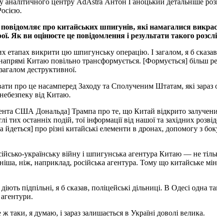
ну аналітичного центру AdAstra Антон Ганоцький детальніше роз
Росією.
 повідомляє про китайських шпигунів, які намагалися викрас
ої. Як ви оцінюєте це повідомлення і результати такого розсл
х етапах викрити цю шпигунську операцію. І загалом, я б сказав
в напрямі Китаю повільно трансформується. [Формується] більш р
 загалом деструктивної.
ати про це насамперед Заходу та Сполученим Штатам, які зараз 
небезпеку від Китаю.
идента США Дональда] Трампа про те, що Китай відкрито залучени
лі тих останніх подій, тої інформації від нашої та західних розві
ма йдеться] про різні китайські елементи в дронах, допомогу з б
сійсько-українську війну і шпигунська агентура Китаю — не тільк
жніша, ніж, наприклад, російська агентура. Тому що китайське мін
іють підпільні, я б сказав, поліцейські дільниці. В Одесі одна т
 агентури.
ж таки, я думаю, і зараз залишається в Україні доволі велика.