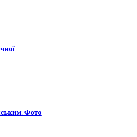
ичної
нським. Фото