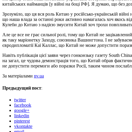
китайських найманців [у війні на боці РФ]. Я думаю, що без до
Зрозуміло, що ця вся роль Китаю у російсько-українській війні
що наша влада за останні роки активно намагалась хоч якось в
Кулеби до Китаю з надією змусити Китай хоч трохи повпливати н
Але це все не грає сильної ролі, тому що Китай не зацікавлени
як таку маріонетку Заходу, союзника Вашингтона. І не забуваєм
євродипломатії Каї Каллас, що Китай не може допустити поразки
Навіть публікація цієї заяви через гонконзьку газету South Chi
на загал, це чудова демонстрація того, що Китай обрав фактично
не допустити перемоги або поразки Росії, таким чином послаб
За матеріалами
nv.ua
Предыдущий пост:
twitter
facebook
google+
linkedin
pinterest
vkontakte
email