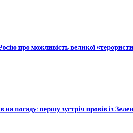
Росію про можливість великої «терорист
 на посаду: першу зустріч провів із Зеле