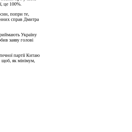
ї, це 100%.
син, попри те,
донних справ Дмитра
сприймають Україну
бив заяву голові
стичної партії Китаю
 щоб, як мінімум,