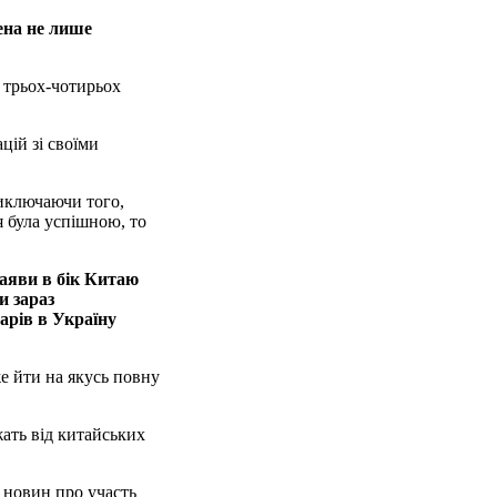
ена не лише
 трьох-чотирьох
цій зі своїми
виключаючи того,
я була успішною, то
заяви в бік Китаю
и зараз
арів в Україну
же йти на якусь повну
жать від китайських
х новин про участь