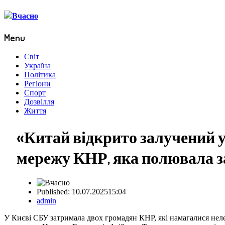
Menu
Menu
Світ
Україна
Політика
Регіони
Спорт
Дозвілля
Життя
«Китай відкрито залучений у
мережу КНР, яка полювала за 
Published:
10.07.2025
15:04
Author
admin
У Києві СБУ затримала двох громадян КНР, які намагалися нел