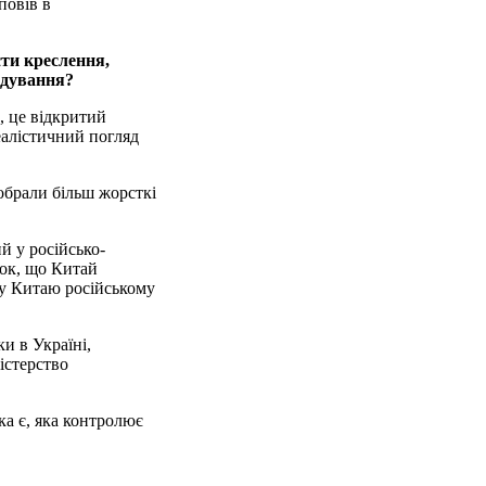
повів в
ти креслення,
ідування?
, це відкритий
еалістичний погляд
обрали більш жорсткі
й у російсько-
док, що Китай
оку Китаю російському
и в Україні,
істерство
ака є, яка контролює