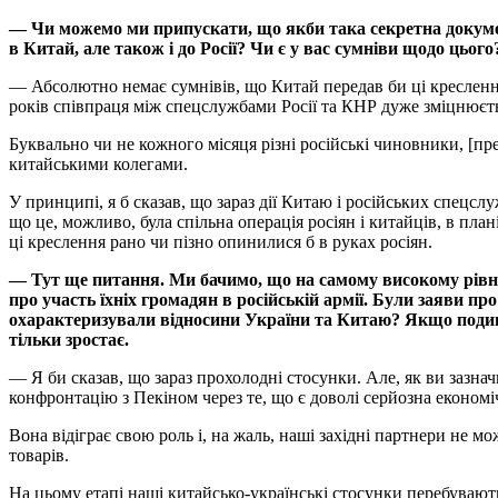
— Чи можемо ми припускати, що якби така секретна докумен
в Китай, але також і до Росії? Чи є у вас сумніви щодо цього
— Абсолютно немає сумнівів, що Китай передав би ці кресленн
років співпраця між спецслужбами Росії та КНР дуже зміцнюєт
Буквально чи не кожного місяця різні російські чиновники, [пр
китайськими колегами.
У принципі, я б сказав, що зараз дії Китаю і російських спецсл
що це, можливо, була спільна операція росіян і китайців, в пл
ці креслення рано чи пізно опинилися б в руках росіян.
— Тут ще питання. Ми бачимо, що на самому високому рівні
про участь їхніх громадян в російській армії. Були заяви пр
охарактеризували відносини України та Китаю? Якщо подиви
тільки зростає.
— Я би сказав, що зараз прохолодні стосунки. Але, як ви зазна
конфронтацію з Пекіном через те, що є доволі серйозна економі
Вона відіграє свою роль і, на жаль, наші західні партнери не 
товарів.
На цьому етапі наші китайсько-українські стосунки перебувають,