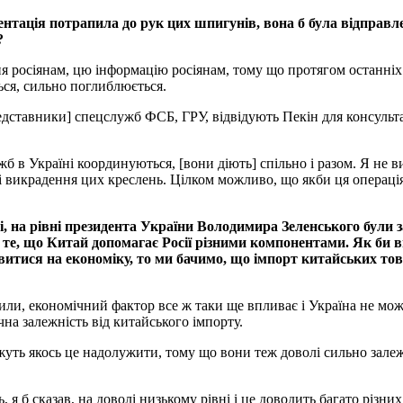
тація потрапила до рук цих шпигунів, вона б була відправл
?
я росіянам, цю інформацію росіянам, тому що протягом останніх
ься, сильно поглиблюється.
едставники] спецслужб ФСБ, ГРУ, відвідують Пекін для консульта
ужб в Україні координуються, [вони діють] спільно і разом. Я не 
ані викрадення цих креслень. Цілком можливо, що якби ця операці
, на рівні президента України Володимира Зеленського були 
о те, що Китай допомагає Росії різними компонентами. Як би в
тися на економіку, то ми бачимо, що імпорт китайських тов
чили, економічний фактор все ж таки ще впливає і Україна не мо
чна залежність від китайського імпорту.
можуть якось це надолужити, тому що вони теж доволі сильно зале
 я б сказав, на доволі низькому рівні і це доводить багато різни