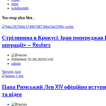
print
reddit
reddit
You may also like...
Стрілянина в Крокусі: Іран попереджав 
операції» — Reuters
Published:
01.04.2024
13:42
Author
admin
Читати далі
Папа Римський Лев XIV офіційно вступив
та відео