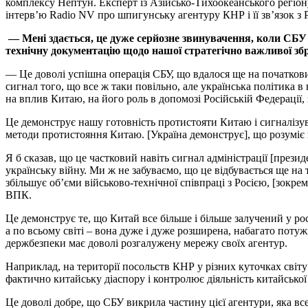
комплексу Нептун. Експерт із Азійсько-Тихоокеанського регіо
інтерв’ю Radio NV про шпигунську агентуру КНР і її зв’язок з 
— Мені здається, це дуже серйозне звинувачення, коли СБУ
технічну документацію щодо нашої стратегічно важливої збр
— Це доволі успішна операція СБУ, що вдалося ще на початкови
сигнал того, що все ж таки повільно, але українська політика 
на вплив Китаю, на його роль в допомозі Російській Федерації,
Це демонструє нашу готовність протистояти Китаю і сигналізув
методи протистояння Китаю. [Україна демонструє], що розуміє 
Я б сказав, що це частковий навіть сигнал адміністрації [през
українську війну. Ми ж не забуваємо, що це відбувається ще на т
збільшує об’єми військово-технічної співпраці з Росією, [зокре
ВПК.
Це демонструє те, що Китай все більше і більше залучений у ро
а по всьому світі – вона дуже і дуже розширена, набагато поту
держбезпеки має доволі розгалужену мережу своїх агентур.
Наприклад, на території посольств КНР у різних куточках світу д
фактично китайську діаспору і контролює діяльність китайської
Це доволі добре, що СБУ викрила частину цієї агентури, яка все 