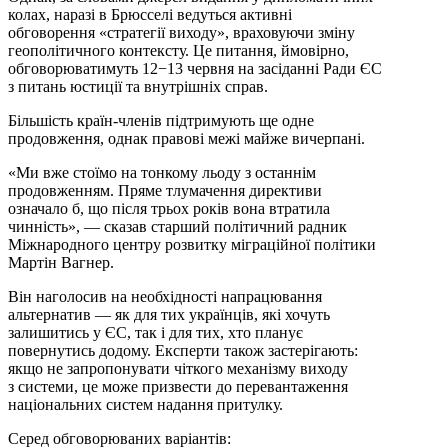
колах, наразі в Брюсселі ведуться активні
обговорення «стратегії виходу», враховуючи зміну
геополітичного контексту. Це питання, ймовірно,
обговорюватимуть 12−13 червня на засіданні Ради ЄС
з питань юстиції та внутрішніх справ.
Більшість країн-членів підтримують ще одне
продовження, однак правові межі майже вичерпані.
«Ми вже стоїмо на тонкому льоду з останнім
продовженням. Пряме тлумачення директиви
означало б, що після трьох років вона втратила
чинність», — сказав старший політичний радник
Міжнародного центру розвитку міграційної політики
Мартін Вагнер.
Він наголосив на необхідності напрацювання
альтернатив — як для тих українців, які хочуть
залишитись у ЄС, так і для тих, хто планує
повернутись додому. Експерти також застерігають:
якщо не запропонувати чіткого механізму виходу
з системи, це може призвести до перевантаження
національних систем надання притулку.
Серед обговорюваних варіантів: