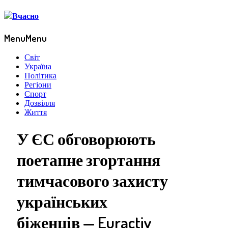
Menu
Menu
Світ
Україна
Політика
Регіони
Спорт
Дозвілля
Життя
У ЄС обговорюють
поетапне згортання
тимчасового захисту
українських
біженців — Euractiv