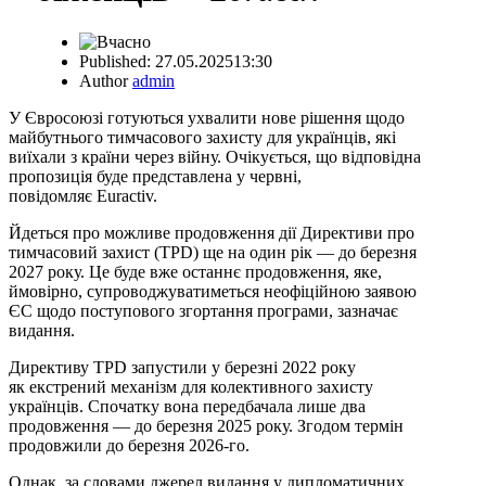
Published:
27.05.2025
13:30
Author
admin
У Євросоюзі готуються ухвалити нове рішення щодо
майбутнього тимчасового захисту для українців, які
виїхали з країни через війну. Очікується, що відповідна
пропозиція буде представлена у червні,
повідомляє Euractiv.
Йдеться про можливе продовження дії Директиви про
тимчасовий захист (TPD) ще на один рік — до березня
2027 року. Це буде вже останнє продовження, яке,
ймовірно, супроводжуватиметься неофіційною заявою
ЄС щодо поступового згортання програми, зазначає
видання.
Директиву TPD запустили у березні 2022 року
як екстрений механізм для колективного захисту
українців. Спочатку вона передбачала лише два
продовження — до березня 2025 року. Згодом термін
продовжили до березня 2026-го.
Однак, за словами джерел видання у дипломатичних