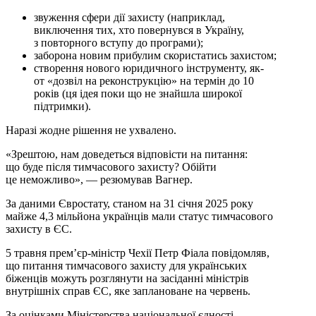
звуження сфери дії захисту (наприклад,
виключення тих, хто повернувся в Україну,
з повторного вступу до програми);
заборона новим прибулим скористатись захистом;
створення нового юридичного інструменту, як-
от «дозвіл на реконструкцію» на термін до 10
років (ця ідея поки що не знайшла широкої
підтримки).
Наразі жодне рішення не ухвалено.
«Зрештою, нам доведеться відповісти на питання:
що буде після тимчасового захисту? Обійти
це неможливо», — резюмував Вагнер.
За даними Євростату, станом на 31 січня 2025 року
майже 4,3 мільйона українців мали статус тимчасового
захисту в ЄС.
5 травня прем’єр-міністр Чехії Петр Фіала повідомляв,
що питання тимчасового захисту для українських
біженців можуть розглянути на засіданні міністрів
внутрішніх справ ЄС, яке заплановане на червень.
За оцінками Міністерства національної єдності