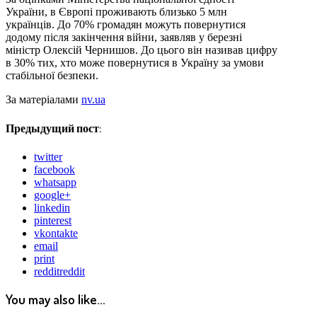
України, в Європі проживають близько 5 млн
українців. До 70% громадян можуть повернутися
додому після закінчення війни, заявляв у березні
міністр Олексій Чернишов. До цього він називав цифру
в 30% тих, хто може повернутися в Україну за умови
стабільної безпеки.
За матеріалами
nv.ua
Предыдущий пост:
twitter
facebook
whatsapp
google+
linkedin
pinterest
vkontakte
email
print
reddit
reddit
You may also like...