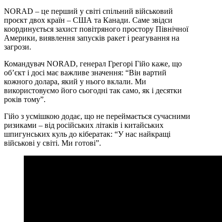
NORAD – це перший у світі спільний військовий
проєкт двох країн – США та Канади. Саме звідси
координується захист повітряного простору Північної
Америки, виявлення запусків ракет і реагування на
загрози.
Командувач NORAD, генерал Грегорі Гійо каже, що
об’єкт і досі має важливе значення: “Він вартий
кожного долара, який у нього вклали. Ми
використовуємо його сьогодні так само, як і десятки
років тому”.
Гійо з усмішкою додає, що не переймається сучасними
ризиками – від російських літаків і китайських
шпигунських куль до кібератак: “У нас найкращі
військові у світі. Ми готові”.