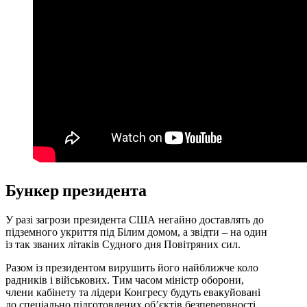
Бункер президента
У разі загрози президента США негайно доставлять до
підземного укриття під Білим домом, а звідти – на один
із так званих літаків Судного дня Повітряних сил.
Разом із президентом вирушить його найближче коло
радників і військових. Тим часом міністр оборони,
члени кабінету та лідери Конгресу будуть евакуйовані
до спеціально підготовлених об’єктів безперервності