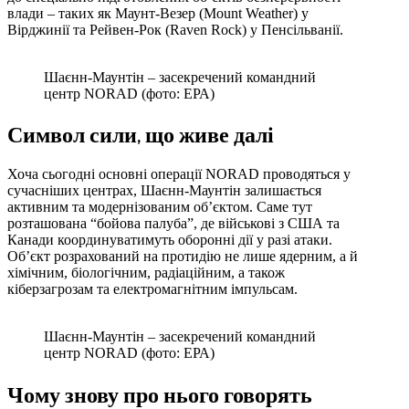
влади – таких як Маунт-Везер (Mount Weather) у
Вірджинії та Рейвен-Рок (Raven Rock) у Пенсільванії.
Шаєнн-Маунтін – засекречений командний
центр NORAD (фото: ЕРА)
Символ сили, що живе далі
Хоча сьогодні основні операції NORAD проводяться у
сучасніших центрах, Шаєнн-Маунтін залишається
активним та модернізованим об’єктом. Саме тут
розташована “бойова палуба”, де військові з США та
Канади координуватимуть оборонні дії у разі атаки.
Об’єкт розрахований на протидію не лише ядерним, а й
хімічним, біологічним, радіаційним, а також
кіберзагрозам та електромагнітним імпульсам.
Шаєнн-Маунтін – засекречений командний
центр NORAD (фото: ЕРА)
Чому знову про нього говорять