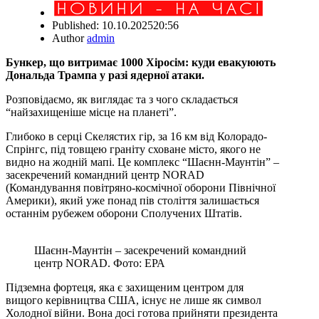
Published:
10.10.2025
20:56
Author
admin
Бункер, що витримає 1000 Хіросім: куди евакуюють
Дональда Трампа у разі ядерної атаки.
Розповідаємо, як виглядає та з чого складається
“найзахищеніше місце на планеті”.
Глибоко в серці Скелястих гір, за 16 км від Колорадо-
Спрінгс, під товщею граніту сховане місто, якого не
видно на жодній мапі. Це комплекс “Шаєнн-Маунтін” –
засекречений командний центр NORAD
(Командування повітряно-космічної оборони Північної
Америки), який уже понад пів століття залишається
останнім рубежем оборони Сполучених Штатів.
Шаєнн-Маунтін – засекречений командний
центр NORAD. Фото: ЕРА
Підземна фортеця, яка є захищеним центром для
вищого керівництва США, існує не лише як символ
Холодної війни. Вона досі готова прийняти президента