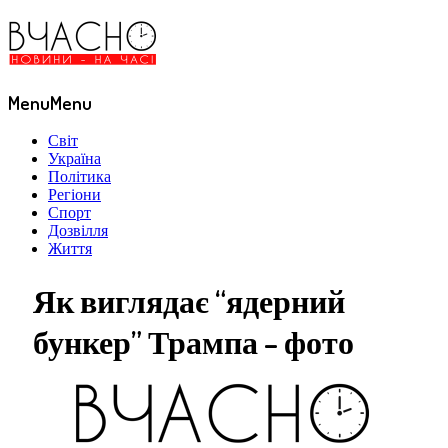
Menu
Menu
Світ
Україна
Політика
Регіони
Спорт
Дозвілля
Життя
Як виглядає “ядерний
бункер” Трампа – фото