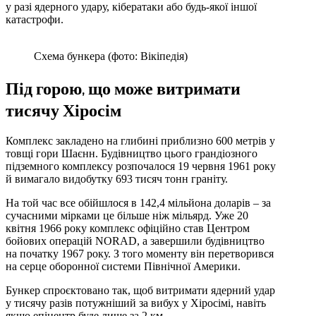
у разі ядерного удару, кібератаки або будь-якої іншої
катастрофи.
Схема бункера (фото: Вікіпедія)
Під горою, що може витримати
тисячу Хіросім
Комплекс закладено на глибині приблизно 600 метрів у
товщі гори Шаєнн. Будівництво цього грандіозного
підземного комплексу розпочалося 19 червня 1961 року
й вимагало видобутку 693 тисяч тонн граніту.
На той час все обійшлося в 142,4 мільйона доларів – за
сучасними мірками це більше ніж мільярд. Уже 20
квітня 1966 року комплекс офіційно став Центром
бойових операцій NORAD, а завершили будівництво
на початку 1967 року. З того моменту він перетворився
на серце оборонної системи Північної Америки.
Бункер спроєктовано так, щоб витримати ядерний удар
у тисячу разів потужніший за вибух у Хіросімі, навіть
якщо епіцентр буде лише за 2 км.