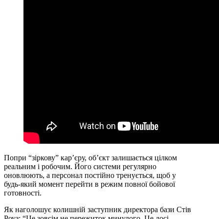
Попри “зіркову” кар’єру, об’єкт залишається цілком
реальним і робочим. Його системи регулярно
оновлюють, а персонал постійно тренується, щоб у
будь-який момент перейти в режим повної бойової
готовності.
Як наголошує колишній заступник директора бази Стів
Роуз: “Це зовсім не пережиток минулого. Це досі