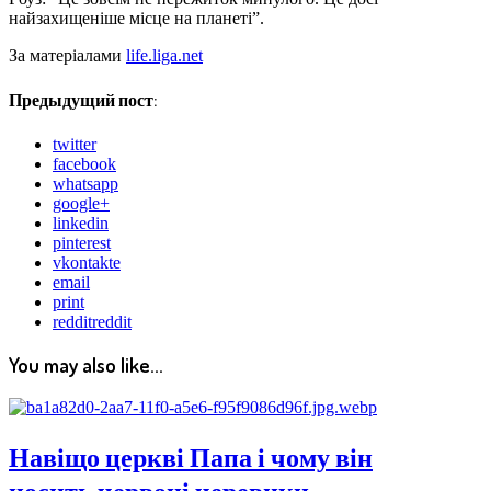
найзахищеніше місце на планеті”.
За матеріалами
life.liga.net
Предыдущий пост:
twitter
facebook
whatsapp
google+
linkedin
pinterest
vkontakte
email
print
reddit
reddit
You may also like...
Навіщо церкві Папа і чому він
носить червоні черевики