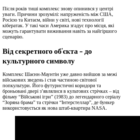
Після років тиші комплекс знову опинився у центрі
уваги. Причини зрозумілі: напруженість між США,
Росією та Китаєм, війни у світі, нові технології
кібератак. У такі часи Америка згадує про місця, які
можуть гарантувати виживання навіть за найгіршого
сценарію.
Від секретного об’єкта – до
культурного символу
Комплекс Шаєнн-Маунтін уже давно вийшов за межі
військових зведень і став частиною світової
попкультури. Його футуристичні коридори та
броньовані двері з’являлися в культових стрічках – від
фільму “Військові ігри” (1983) до легендарного серіалу
“Зоряна брама” та стрічки “Інтерстеллар”, де бункер
використовується як нова штаб-квартира NASA.