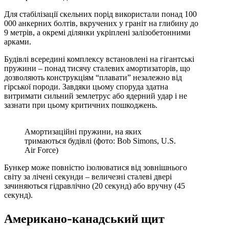
Для стабілізації скельних порід використали понад 100
000 анкерних болтів, вкручених у граніт на глибину до
9 метрів, а окремі ділянки укріплені залізобетонними
арками.
Будівлі всередині комплексу встановлені на гігантські
пружини – понад тисячу сталевих амортизаторів, що
дозволяють конструкціям “плавати” незалежно від
гірської породи. Завдяки цьому споруда здатна
витримати сильний землетрус або ядерний удар і не
зазнати при цьому критичних пошкоджень.
Амортизаційні пружини, на яких
тримаються будівлі (фото: Bob Simons, U.S.
Air Force)
Бункер може повністю ізолюватися від зовнішнього
світу за лічені секунди – величезні сталеві двері
зачиняються гідравлічно (20 секунд) або вручну (45
секунд).
Американо-канадський щит