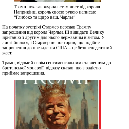
Трамп показав журналістам лист від короля.
Наприкінці король своєю рукою написав:
“Глибоко та щиро ваш, Чарльз”
На початку зустрічі Стармер передав Трампу
запрошення від короля Чарльза III відвідати Велику
Британію з другим для нього державним візитом. У
листі йшлося, і Стармер це повторив, що подібне
запрошення до президента США – це безпрецедентний
жест.
Трамп, відомий своїм сентиментальним ставленням до
британської монархії, відразу сказав, що з радістю
приймає запрошення.