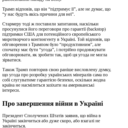
Трамп відповів, що він “підтримує її”, але не думає, що
“у нас будуть якісь причини для неї”.
Стармеру тоді ж поставили запитання, наскільки
просунулися його переговори про гарантії (backstop)
підтримки США для потенційного європейського
миротворчого контингенту в Україні. Той відповів, що
обговорення з Трампом було “продуктивним”, але
спочатку має бути “угода”, і потрібно продовжувати
обговорювати, як зробити так, щоб ця угода не могла
зірватися.
Також Трамп повторив свою раніше висловлену думку,
що угода про розробку українських мінералів сама по
собі слугуватиме гарантією безпеки, оскільки жодна
країна не насмілиться зазіхати на американські
інтереси.
Про завершення війни в Україні
Президент Сполучених Штатів заявив, що війна в
Україні закінчиться або дуже скоро, або взагалі не
закінчиться.