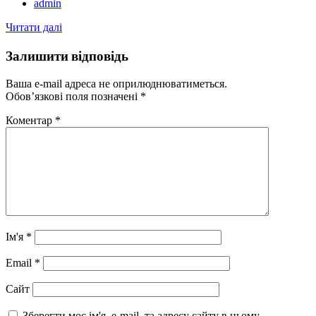
Author
admin
Читати далі
Залишити відповідь
Ваша e-mail адреса не оприлюднюватиметься.
Обов’язкові поля позначені
*
Коментар
*
Ім'я
*
Email
*
Сайт
Зберегти моє ім'я, e-mail, та адресу сайту в цьому