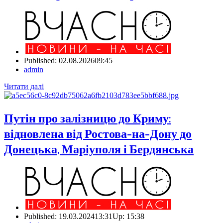
Published:
02.08.2026
09:45
Author
admin
Читати далі
Путін про залізницю до Криму:
відновлена від Ростова-на-Дону до
Донецька, Маріуполя і Бердянська
Published:
19.03.2024
13:31
Up:
15:38