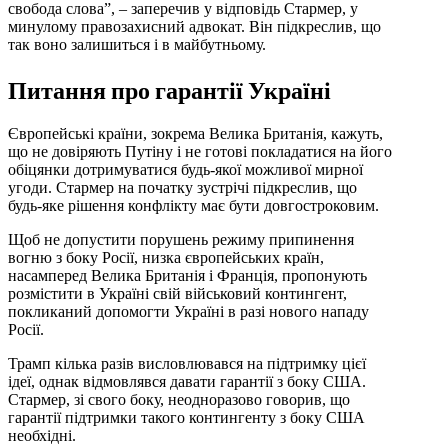
свобода слова”, – заперечив у відповідь Стармер, у
минулому правозахисний адвокат. Він підкреслив, що
так воно залишиться і в майбутньому.
Питання про гарантії Україні
Європейські країни, зокрема Велика Британія, кажуть,
що не довіряють Путіну і не готові покладатися на його
обіцянки дотримуватися будь-якої можливої мирної
угоди. Стармер на початку зустрічі підкреслив, що
будь-яке рішення конфлікту має бути довгостроковим.
Щоб не допустити порушень режиму припинення
вогню з боку Росії, низка європейських країн,
насамперед Велика Британія і Франція, пропонують
розмістити в Україні свій військовий контингент,
покликаний допомогти Україні в разі нового нападу
Росії.
Трамп кілька разів висловлювався на підтримку цієї
ідеї, однак відмовлявся давати гарантії з боку США.
Стармер, зі свого боку, неодноразово говорив, що
гарантії підтримки такого контингенту з боку США
необхідні.