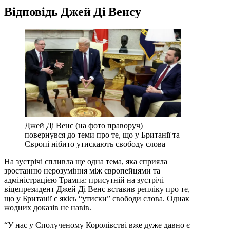
Відповідь Джей Ді Венсу
Джей Ді Венс (на фото праворуч)
повернувся до теми про те, що у Британії та
Європі нібито утискають свободу слова
На зустрічі спливла ще одна тема, яка сприяла
зростанню нерозуміння між європейцями та
адміністрацією Трампа: присутній на зустрічі
віцепрезидент Джей Ді Венс вставив репліку про те,
що у Британії є якісь “утиски” свободи слова. Однак
жодних доказів не навів.
“У нас у Сполученому Королівстві вже дуже давно є