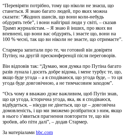
“Перевіряти потрібно, тому що ніколи не знаєш, що
станеться. Я знаю багато людей, про яких можна
сказати: “Жодних шансів, що вони коли-небудь
обдурять тебе”, і вони найгірші люди у світі, – сказав
Трамп журналістам. – Я знаю й інших, про яких ви
впевнені, що вони вас обдурять, і знаєте що, вони на
100 % чесні, так що ви ніколи не знаєте, що отримаєте”.
Стармера запитали про те, чи готовий він довіряти
Путіну, на другій пресконференції після переговорів.
Він відповів так: “Думаю, моя думка про Путіна багато
разів лунала і досить добре відома, і мене турбує те, що,
якщо буде угода – а я сподіваюся, що угода буде, – то ця
угода буде довговічною, а не тимчасовим заходом”.
“Ось чому я вважаю дуже важливим, щоб Путін знав,
що ця угода, історична угода, яка, як я сподіваюся,
відбудеться, – нікуди не дінеться, що це – довговічна
домовленість, і що ми зможемо розібратися з ним, якщо
в нього з’явиться прагнення повторити те, що він
зробив, або піти далі”, – додав Стармер.
За матеріалами
bbc.com