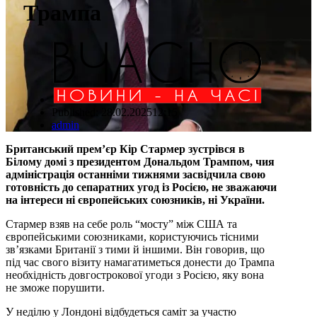
Трампа
Published:
28.02.2025
12:15
Author
admin
Британський прем’єр Кір Стармер зустрівся в
Білому домі з президентом Дональдом Трампом, чия
адміністрація останніми тижнями засвідчила свою
готовність до сепаратних угод із Росією, не зважаючи
на інтереси ні європейських союзників, ні України.
Стармер взяв на себе роль “мосту” між США та
європейськими союзниками, користуючись тісними
зв’язками Британії з тими й іншими. Він говорив, що
під час свого візиту намагатиметься донести до Трампа
необхідність довгострокової угоди з Росією, яку вона
не зможе порушити.
У неділю у Лондоні відбудеться саміт за участю