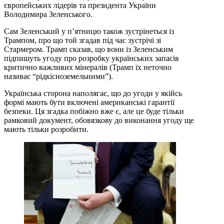
європейських лідерів та президента України
Володимира Зеленського.
Сам Зеленський у п’ятницю також зустрінеться із
Трампом, про що той згадав під час зустрічі зі
Стармером. Трамп сказав, що вони із Зеленським
підпишуть угоду про розробку українських запасів
критично важливих мінералів (Трамп їх неточно
називає “рідкісноземельними”).
Українська сторона наполягає, що до угоди у якійсь
формі мають бути включені американські гарантії
безпеки. Ця згадка побіжно вже є, але це буде тільки
рамковий документ, обовязкову до виконання угоду ще
мають тільки розробити.