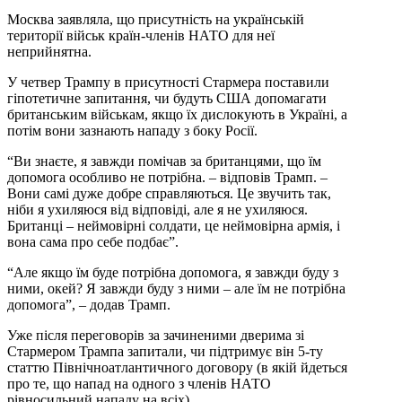
Москва заявляла, що присутність на українській
території військ країн-членів НАТО для неї
неприйнятна.
У четвер Трампу в присутності Стармера поставили
гіпотетичне запитання, чи будуть США допомагати
британським військам, якщо їх дислокують в Україні, а
потім вони зазнають нападу з боку Росії.
“Ви знаєте, я завжди помічав за британцями, що їм
допомога особливо не потрібна. – відповів Трамп. –
Вони самі дуже добре справляються. Це звучить так,
ніби я ухиляюся від відповіді, але я не ухиляюся.
Британці – неймовірні солдати, це неймовірна армія, і
вона сама про себе подбає”.
“Але якщо їм буде потрібна допомога, я завжди буду з
ними, окей? Я завжди буду з ними – але їм не потрібна
допомога”, – додав Трамп.
Уже після переговорів за зачиненими дверима зі
Стармером Трампа запитали, чи підтримує він 5-ту
статтю Північноатлантичного договору (в якій йдеться
про те, що напад на одного з членів НАТО
рівносильний нападу на всіх).