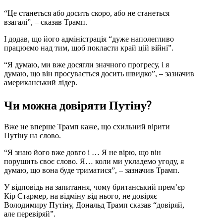
“Це станеться або досить скоро, або не станеться
взагалі”, – сказав Трамп.
І додав, що його адміністрація “дуже наполегливо
працюємо над тим, щоб покласти край цій війні”.
“Я думаю, ми вже досягли значного прогресу, і я
думаю, що він просувається досить швидко”, – зазначив
американський лідер.
Чи можна довіряти Путіну?
Вже не вперше Трамп каже, що схильний вірити
Путіну на слово.
“Я знаю його вже довго і … Я не вірю, що він
порушить своє слово. Я… коли ми укладемо угоду, я
думаю, що вона буде триматися”, – зазначив Трамп.
У відповідь на запитання, чому британський прем’єр
Кір Стармер, на відміну від нього, не довіряє
Володимиру Путіну, Дональд Трамп сказав “довіряй,
але перевіряй”.