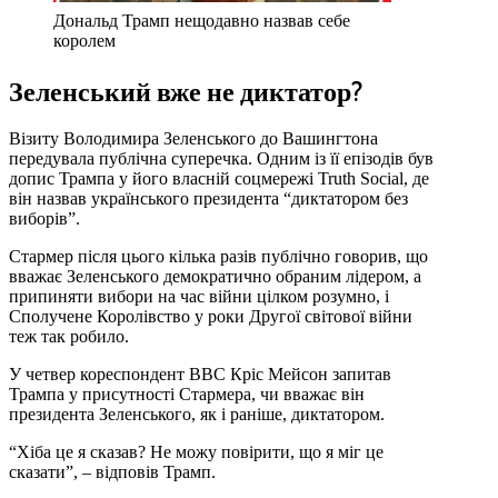
Дональд Трамп нещодавно назвав себе
королем
Зеленський вже не диктатор?
Візиту Володимира Зеленського до Вашингтона
передувала публічна суперечка. Одним із її епізодів був
допис Трампа у його власній соцмережі Truth Social, де
він назвав українського президента “диктатором без
виборів”.
Стармер після цього кілька разів публічно говорив, що
вважає Зеленського демократично обраним лідером, а
припиняти вибори на час війни цілком розумно, і
Сполучене Королівство у роки Другої світової війни
теж так робило.
У четвер кореспондент ВВС Кріс Мейсон запитав
Трампа у присутності Стармера, чи вважає він
президента Зеленського, як і раніше, диктатором.
“Хіба це я сказав? Не можу повірити, що я міг це
сказати”, – відповів Трамп.