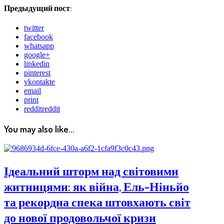
Предыдущий пост:
twitter
facebook
whatsapp
google+
linkedin
pinterest
vkontakte
email
print
reddit
reddit
You may also like...
Ідеальний шторм над світовими
житницями: як війна, Ель-Ніньйо
та рекордна спека штовхають світ
до нової продовольчої кризи