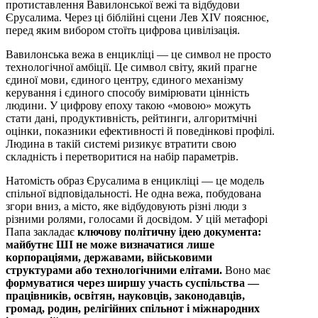
протиставлення Вавилонської вежі та відбудови
Єрусалима. Через ці біблійні сцени Лев XIV пояснює,
перед яким вибором стоїть цифрова цивілізація.
Вавилонська вежа в енцикліці — це символ не просто
технологічної амбіції. Це символ світу, який прагне
єдиної мови, єдиного центру, єдиного механізму
керування і єдиного способу вимірювати цінність
людини. У цифрову епоху такою «мовою» можуть
стати дані, продуктивність, рейтинги, алгоритмічні
оцінки, показники ефективності й поведінкові профілі.
Людина в такій системі ризикує втратити свою
складність і перетворитися на набір параметрів.
Натомість образ Єрусалима в енцикліці — це модель
спільної відповідальності. Не одна вежа, побудована
згори вниз, а місто, яке відбудовують різні люди з
різними ролями, голосами й досвідом. У цій метафорі
Папа закладає
ключову політичну ідею документа:
майбутнє ШІ не може визначатися лише
корпораціями, державами, військовими
структурами або технологічними елітами.
Воно має
формуватися через ширшу участь суспільства —
працівників, освітян, науковців, законодавців,
громад, родин, релігійних спільнот і міжнародних