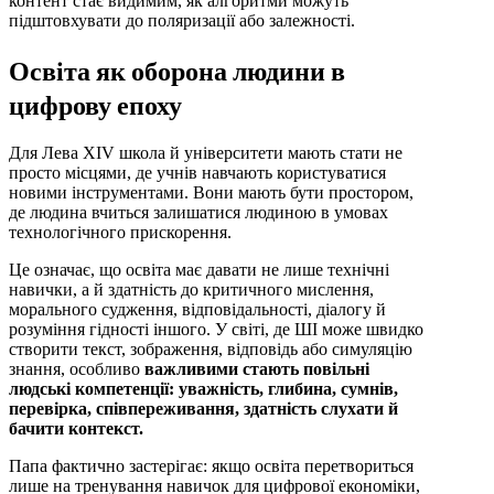
контент стає видимим, як алгоритми можуть
підштовхувати до поляризації або залежності.
Освіта як оборона людини в
цифрову епоху
Для Лева XIV школа й університети мають стати не
просто місцями, де учнів навчають користуватися
новими інструментами. Вони мають бути простором,
де людина вчиться залишатися людиною в умовах
технологічного прискорення.
Це означає, що освіта має давати не лише технічні
навички, а й здатність до критичного мислення,
морального судження, відповідальності, діалогу й
розуміння гідності іншого. У світі, де ШІ може швидко
створити текст, зображення, відповідь або симуляцію
знання, особливо
важливими стають повільні
людські компетенції: уважність, глибина, сумнів,
перевірка, співпереживання, здатність слухати й
бачити контекст.
Папа фактично застерігає: якщо освіта перетвориться
лише на тренування навичок для цифрової економіки,