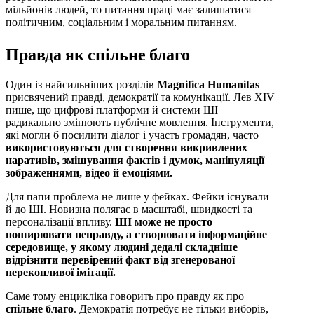
мільйонів людей, то питання праці має залишатися
політичним, соціальним і моральним питанням.
Правда як спільне благо
Один із найсильніших розділів
Magnifica Humanitas
присвячений правді, демократії та комунікації. Лев XIV
пише, що цифрові платформи й системи ШІ
радикально змінюють публічне мовлення. Інструменти,
які могли б посилити діалог і участь громадян, часто
використовуються для створення викривлених
наративів, змішування фактів і думок, маніпуляції
зображеннями, відео й емоціями.
Для папи проблема не лише у фейках. Фейки існували
й до ШІ. Новизна полягає в масштабі, швидкості та
персоналізації впливу.
ШІ може не просто
поширювати неправду, а створювати інформаційне
середовище, у якому людині дедалі складніше
відрізнити перевірений факт від згенерованої
переконливої імітації.
Саме тому енцикліка говорить про правду як про
спільне благо
. Демократія потребує не тільки виборів,