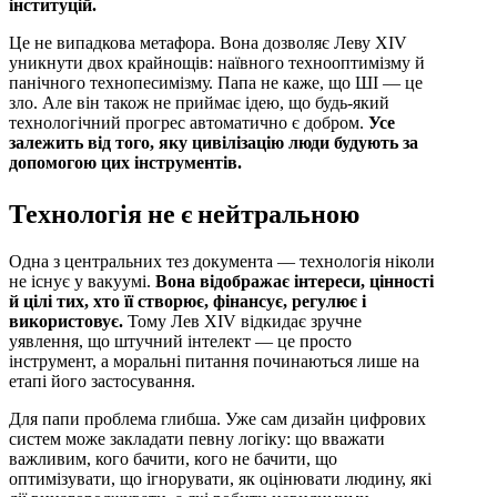
інституцій.
Це не випадкова метафора. Вона дозволяє Леву XIV
уникнути двох крайнощів: наївного технооптимізму й
панічного технопесимізму. Папа не каже, що ШІ — це
зло. Але він також не приймає ідею, що будь-який
технологічний прогрес автоматично є добром.
Усе
залежить від того, яку цивілізацію люди будують за
допомогою цих інструментів.
Технологія не є нейтральною
Одна з центральних тез документа — технологія ніколи
не існує у вакуумі.
Вона відображає інтереси, цінності
й цілі тих, хто її створює, фінансує, регулює і
використовує.
Тому Лев XIV відкидає зручне
уявлення, що штучний інтелект — це просто
інструмент, а моральні питання починаються лише на
етапі його застосування.
Для папи проблема глибша. Уже сам дизайн цифрових
систем може закладати певну логіку: що вважати
важливим, кого бачити, кого не бачити, що
оптимізувати, що ігнорувати, як оцінювати людину, які