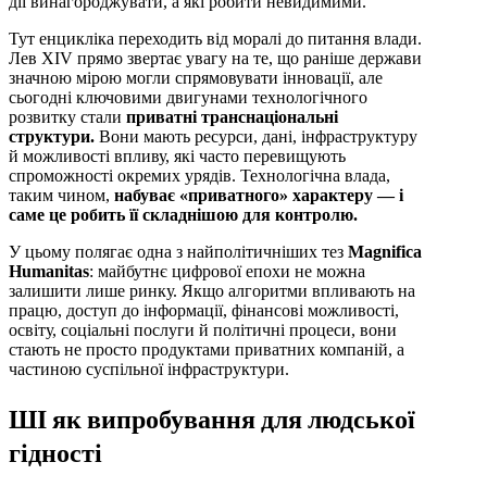
дії винагороджувати, а які робити невидимими.
Тут енцикліка переходить від моралі до питання влади.
Лев XIV прямо звертає увагу на те, що раніше держави
значною мірою могли спрямовувати інновації, але
сьогодні ключовими двигунами технологічного
розвитку стали
приватні транснаціональні
структури.
Вони мають ресурси, дані, інфраструктуру
й можливості впливу, які часто перевищують
спроможності окремих урядів. Технологічна влада,
таким чином,
набуває «приватного» характеру — і
саме це робить її складнішою для контролю.
У цьому полягає одна з найполітичніших тез
Magnifica
Humanitas
: майбутнє цифрової епохи не можна
залишити лише ринку. Якщо алгоритми впливають на
працю, доступ до інформації, фінансові можливості,
освіту, соціальні послуги й політичні процеси, вони
стають не просто продуктами приватних компаній, а
частиною суспільної інфраструктури.
ШІ як випробування для людської
гідності