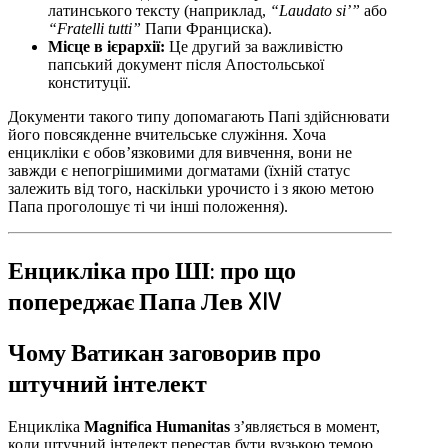
латинського тексту (наприклад,
“Laudato si’”
або
“Fratelli tutti”
Папи Франциска).
Місце в ієрархії:
Це другий за важливістю
папський документ після Апостольської
конституції.
Документи такого типу допомагають Папі здійснювати
його повсякденне вчительське служіння. Хоча
енцикліки є обов’язковими для вивчення, вони не
завжди є непогрішимими догматами (їхній статус
залежить від того, наскільки урочисто і з якою метою
Папа проголошує ті чи інші положення).
Енцикліка про ШІ: про що
попереджає Папа Лев XIV
Чому Ватикан заговорив про
штучний інтелект
Енцикліка
Magnifica Humanitas
з’являється в момент,
коли штучний інтелект перестав бути вузькою темою