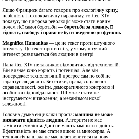
Якщо Франциск багато говорив про екологічну кризу,
нерівність і технократичну парадигму, то Лев XIV
показує, що цифрова революція може стати новим
полем тієї самої боротьби —
боротьби за людину, її
гідність, свободу і право не бути зведеною до функції.
Magnifica Humanitas
— це не текст проти штучного
інтелекту. Це текст проти світу, у якому штучний
інтелект розвивається без людини в центрі.
Папа Лев XIV не закликає відмовитися від технологій.
Він визнає їхню користь і потенціал. Але він
попереджає: технологічний прогрес сам по собі не
гарантує людяності. Без етики, права, соціальної
справедливості, освіти, демократичного контролю й
особистої відповідальності ШІ може стати не
інструментом визволення, а механізмом нової
залежності.
Головна думка енцикліки проста:
машина не може
визначати цінність людини
. Алгоритм не має
замінити сумління. Дані не мають замінити гідність.
Ефективність не має стати вищою за милосердя. А
технологічна влада не має перетворитися на нову