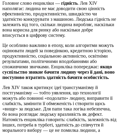
Головне слово енцикліки —
гідність
. Лев XIV
наполягає: людина не має доводити свою цінність
ефективністю, продуктивністю, швидкістю чи
здатністю конкурувати з машиною. Людська гідність не
залежить від того, скільки людина виробляє, наскільки
вона корисна для ринку або наскільки добре
вписується в цифрову систему.
Це особливо важливо в епоху, коли алгоритми можуть
оцінювати людей за поведінкою, кредитною історією,
продуктивністю, соціальною активністю, освітніми
результатами, політичними вподобаннями або
споживчими звичками. Енцикліка попереджає:
якщо
суспільство звикне бачити людину через її дані, воно
поступово втратить здатність бачити особистість.
Лев XIV також критикує ідеї трансгуманізму й
постгуманізму — тобто уявлення, що технології
можуть або повинні «подолати» людину, виправити її
слабкість, замінити її обмеженість і створити щось
«вище» за людське. Для папи така логіка небезпечна,
бо вона розглядає людську вразливість як дефект.
Натомість енцикліка говорить: слабкість, залежність від
інших, потреба в турботі, здатність до співчуття й
морального вибору — це не помилка людини, а