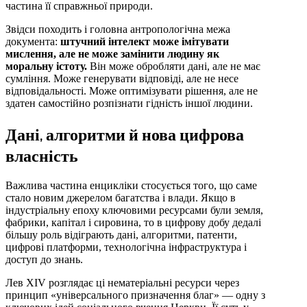
частина її справжньої природи.
Звідси походить і головна антропологічна межа
документа:
штучний інтелект може імітувати
мислення, але не може замінити людину як
моральну істоту.
Він може обробляти дані, але не має
сумління. Може генерувати відповіді, але не несе
відповідальності. Може оптимізувати рішення, але не
здатен самостійно розпізнати гідність іншої людини.
Дані, алгоритми й нова цифрова
власність
Важлива частина енцикліки стосується того, що саме
стало новим джерелом багатства і влади. Якщо в
індустріальну епоху ключовими ресурсами були земля,
фабрики, капітал і сировина, то в цифрову добу дедалі
більшу роль відіграють дані, алгоритми, патенти,
цифрові платформи, технологічна інфраструктура і
доступ до знань.
Лев XIV розглядає ці нематеріальні ресурси через
принцип «універсального призначення благ» — одну з