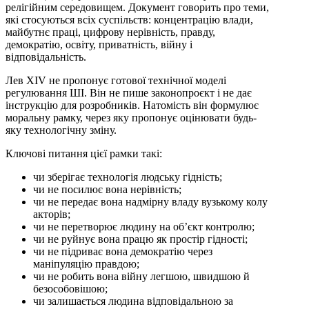
релігійним середовищем. Документ говорить про теми,
які стосуються всіх суспільств: концентрацію влади,
майбутнє праці, цифрову нерівність, правду,
демократію, освіту, приватність, війну і
відповідальність.
Лев XIV не пропонує готової технічної моделі
регулювання ШІ. Він не пише законопроєкт і не дає
інструкцію для розробників. Натомість він формулює
моральну рамку, через яку пропонує оцінювати будь-
яку технологічну зміну.
Ключові питання цієї рамки такі:
чи зберігає технологія людську гідність;
чи не посилює вона нерівність;
чи не передає вона надмірну владу вузькому колу
акторів;
чи не перетворює людину на об’єкт контролю;
чи не руйнує вона працю як простір гідності;
чи не підриває вона демократію через
маніпуляцію правдою;
чи не робить вона війну легшою, швидшою й
безособовішою;
чи залишається людина відповідальною за