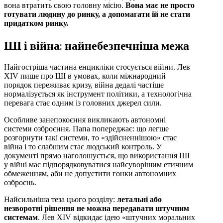
вона втратить свою головну місію.
Вона має не просто
готувати людину до ринку, а допомагати їй не стати
придатком ринку.
ШІ і війна: найнебезпечніша межа
Найгостріша частина енцикліки стосується війни. Лев
XIV пише про ШІ в умовах, коли міжнародний
порядок переживає кризу, війна дедалі частіше
нормалізується як інструмент політики, а технологічна
перевага стає одним із головних джерел сили.
Особливе занепокоєння викликають автономні
системи озброєння. Папа попереджає: що легше
розгорнути такі системи, то «здійсненнішою» стає
війна і то слабшим стає людський контроль. У
документі прямо наголошується, що використання ШІ
у війні має підпорядковуватися найсуворішим етичним
обмеженням, аби не допустити гонки автономних
озброєнь.
Найсильніша теза цього розділу:
летальні або
незворотні рішення не можна передавати штучним
системам
. Лев XIV відкидає ідею «штучних моральних