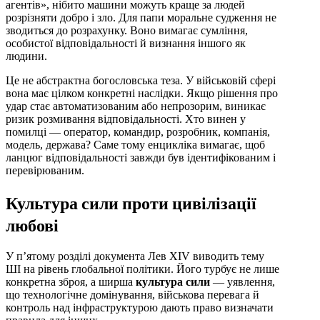
агентів», нібито машини можуть краще за людей
розрізняти добро і зло. Для папи моральне судження не
зводиться до розрахунку. Воно вимагає сумління,
особистої відповідальності й визнання іншого як
людини.
Це не абстрактна богословська теза. У військовій сфері
вона має цілком конкретні наслідки. Якщо рішення про
удар стає автоматизованим або непрозорим, виникає
ризик розмивання відповідальності. Хто винен у
помилці — оператор, командир, розробник, компанія,
модель, держава? Саме тому енцикліка вимагає, щоб
ланцюг відповідальності завжди був ідентифікованим і
перевірюваним.
Культура сили проти цивілізації
любові
У п’ятому розділі документа Лев XIV виводить тему
ШІ на рівень глобальної політики. Його турбує не лише
конкретна зброя, а ширша
культура сили
— уявлення,
що технологічне домінування, військова перевага й
контроль над інфраструктурою дають право визначати