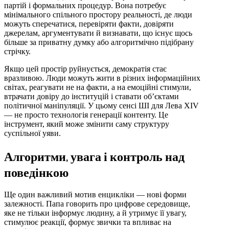
партій і формальних процедур. Вона потребує
мінімального спільного простору реальності, де люди
можуть сперечатися, перевіряти факти, довіряти
джерелам, аргументувати й визнавати, що існує щось
більше за приватну думку або алгоритмічно підібрану
стрічку.
Якщо цей простір руйнується, демократія стає
вразливою. Люди можуть жити в різних інформаційних
світах, реагувати не на факти, а на емоційні стимули,
втрачати довіру до інституцій і ставати об’єктами
політичної маніпуляції. У цьому сенсі ШІ для Лева XIV
— не просто технологія генерації контенту. Це
інструмент, який може змінити саму структуру
суспільної уяви.
Алгоритми, увага і контроль над
поведінкою
Ще один важливий мотив енцикліки — нові форми
залежності. Папа говорить про цифрове середовище,
яке не тільки інформує людину, а й утримує її увагу,
стимулює реакції, формує звички та впливає на