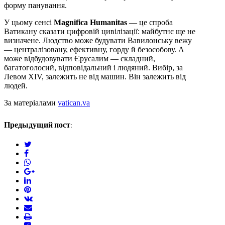
форму панування.
У цьому сенсі
Magnifica Humanitas
— це спроба
Ватикану сказати цифровій цивілізації: майбутнє ще не
визначене. Людство може будувати Вавилонську вежу
— централізовану, ефективну, горду й безособову. А
може відбудовувати Єрусалим — складний,
багатоголосий, відповідальний і людяний. Вибір, за
Левом XIV, залежить не від машин. Він залежить від
людей.
За матеріалами
vatican.va
Предыдущий пост:
twitter
facebook
whatsapp
google+
linkedin
pinterest
vkontakte
email
print