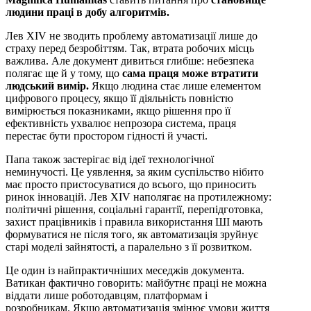
людини праці в добу алгоритмів.
Лев XIV не зводить проблему автоматизації лише до
страху перед безробіттям. Так, втрата робочих місць
важлива. Але документ дивиться глибше: небезпека
полягає ще й у тому, що
сама праця може втратити
людський вимір.
Якщо людина стає лише елементом
цифрового процесу, якщо її діяльність повністю
вимірюється показниками, якщо рішення про її
ефективність ухвалює непрозора система, праця
перестає бути простором гідності й участі.
Папа також застерігає від ідеї технологічної
неминучості. Це уявлення, за яким суспільство нібито
має просто пристосуватися до всього, що приносить
ринок інновацій. Лев XIV наполягає на протилежному:
політичні рішення, соціальні гарантії, перепідготовка,
захист працівників і правила використання ШІ мають
формуватися не після того, як автоматизація зруйнує
старі моделі зайнятості, а паралельно з її розвитком.
Це один із найпрактичніших меседжів документа.
Ватикан фактично говорить: майбутнє праці не можна
віддати лише роботодавцям, платформам і
розробникам. Якщо автоматизація змінює умови життя