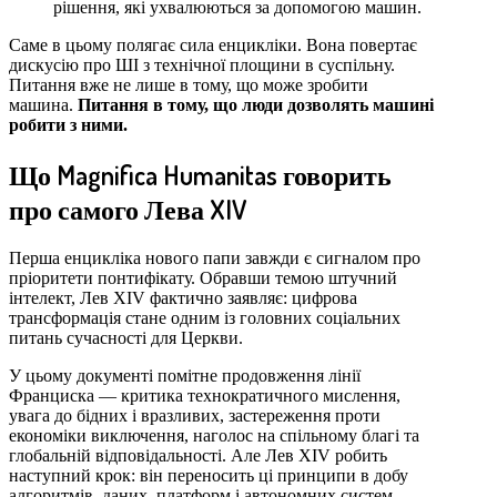
рішення, які ухвалюються за допомогою машин.
Саме в цьому полягає сила енцикліки. Вона повертає
дискусію про ШІ з технічної площини в суспільну.
Питання вже не лише в тому, що може зробити
машина.
Питання в тому, що люди дозволять машині
робити з ними.
Що Magnifica Humanitas говорить
про самого Лева XIV
Перша енцикліка нового папи завжди є сигналом про
пріоритети понтифікату. Обравши темою штучний
інтелект, Лев XIV фактично заявляє: цифрова
трансформація стане одним із головних соціальних
питань сучасності для Церкви.
У цьому документі помітне продовження лінії
Франциска — критика технократичного мислення,
увага до бідних і вразливих, застереження проти
економіки виключення, наголос на спільному благі та
глобальній відповідальності. Але Лев XIV робить
наступний крок: він переносить ці принципи в добу
алгоритмів, даних, платформ і автономних систем.