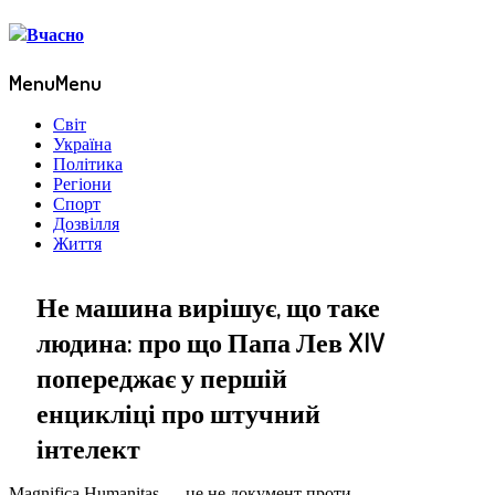
Menu
Menu
Світ
Україна
Політика
Регіони
Спорт
Дозвілля
Життя
Не машина вирішує, що таке
людина: про що Папа Лев XIV
попереджає у першій
енцикліці про штучний
інтелект
Magnifica Humanitas — це не документ проти