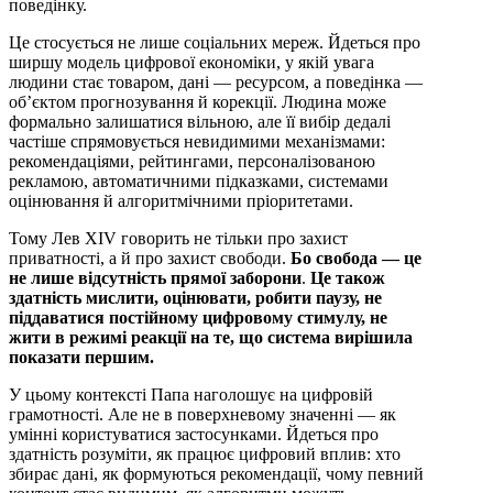
поведінку.
Це стосується не лише соціальних мереж. Йдеться про
ширшу модель цифрової економіки, у якій увага
людини стає товаром, дані — ресурсом, а поведінка —
об’єктом прогнозування й корекції. Людина може
формально залишатися вільною, але її вибір дедалі
частіше спрямовується невидимими механізмами:
рекомендаціями, рейтингами, персоналізованою
рекламою, автоматичними підказками, системами
оцінювання й алгоритмічними пріоритетами.
Тому Лев XIV говорить не тільки про захист
приватності, а й про захист свободи.
Бо свобода — це
не лише відсутність прямої заборони
.
Це також
здатність мислити, оцінювати, робити паузу, не
піддаватися постійному цифровому стимулу, не
жити в режимі реакції на те, що система вирішила
показати першим.
У цьому контексті Папа наголошує на цифровій
грамотності. Але не в поверхневому значенні — як
умінні користуватися застосунками. Йдеться про
здатність розуміти, як працює цифровий вплив: хто
збирає дані, як формуються рекомендації, чому певний