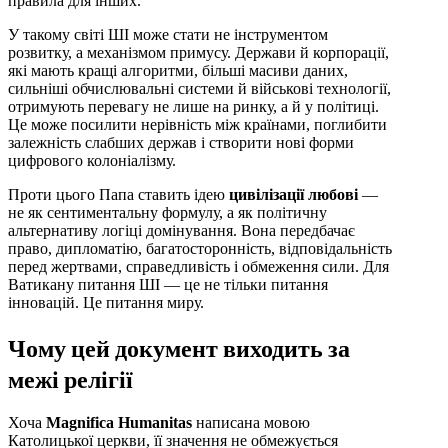
правила для інших.
У такому світі ШІ може стати не інструментом
розвитку, а механізмом примусу. Держави й корпорації,
які мають кращі алгоритми, більші масиви даних,
сильніші обчислювальні системи й військові технології,
отримують перевагу не лише на ринку, а й у політиці.
Це може посилити нерівність між країнами, поглибити
залежність слабших держав і створити нові форми
цифрового колоніалізму.
Проти цього Папа ставить ідею
цивілізації любові
—
не як сентиментальну формулу, а як політичну
альтернативу логіці домінування. Вона передбачає
право, дипломатію, багатосторонність, відповідальність
перед жертвами, справедливість і обмеження сили. Для
Ватикану питання ШІ — це не тільки питання
інновацій. Це питання миру.
Чому цей документ виходить за
межі релігії
Хоча
Magnifica Humanitas
написана мовою
Католицької церкви, її значення не обмежується