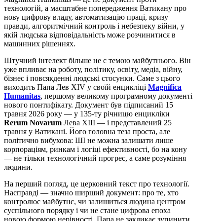
технологій, а масштабне попередження Ватикану про
нову цифрову владу, автоматизацію праці, кризу
правди, алгоритмічний контроль і небезпеку війни, у
якій людська відповідальність може розчинитися в
машинних рішеннях.
Штучний інтелект більше не є темою майбутнього. Він
уже впливає на роботу, політику, освіту, медіа, війну,
бізнес і повсякденні людські стосунки. Саме з цього
виходить Папа Лев XIV у своїй енцикліці
Magnifica
Humanitas
, першому великому програмному документі
нового понтифікату. Документ був підписаний 15
травня 2026 року — у 135-ту річницю енцикліки
Rerum Novarum
Лева XIII — і представлений 25
травня у Ватикані. Його головна теза проста, але
політично вибухова: ШІ не можна залишати лише
корпораціям, ринкам і логіці ефективності, бо на кону
— не тільки технологічний прогрес, а саме розуміння
людини.
На перший погляд, це церковний текст про технології.
Насправді — значно ширший документ: про те, хто
контролює майбутнє, чи залишиться людина центром
суспільного порядку і чи не стане цифрова епоха
новою формою нерівності. Папа не закликає зупинити