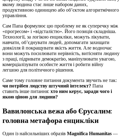
якому людина стає лише набором даних,
продуктивною одиницею або об’єктом алгоритмічного
управління.
Сам Папа формулює цю проблему не як суперечку між
«прогресом» і «відсталістю». Його позиція складніша.
Технології, за логікою енцикліки, можуть лікувати,
навчати, об’єднувати людей, допомагати захищати
довкілля й покращувати якість життя. Але водночас
вони можуть посилювати нерівність, витісняти людину
з праці, підривати демократію, маніпулювати увагою,
комерціалізувати особисте життя і робити війну
легшою для політичного рішення.
Саме тому головне питання документа звучить не так:
чи потрібен людству штучний інтелект?
Папа
ставить інше питання:
хто ним керує, заради чого і
якою ціною для людини?
Вавилонська вежа або Єрусалим:
головна метафора енцикліки
Один із найсильніших образів
Magnifica Humanitas
—