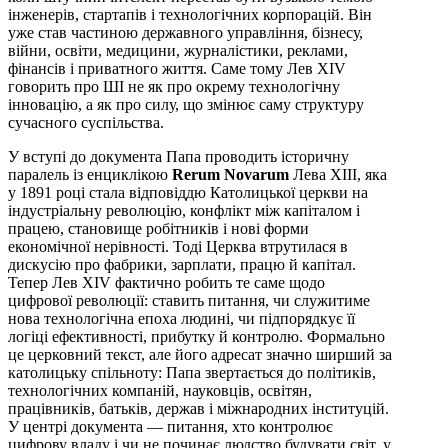
інженерів, стартапів і технологічних корпорацій. Він
уже став частиною державного управління, бізнесу,
війни, освіти, медицини, журналістики, реклами,
фінансів і приватного життя. Саме тому Лев XIV
говорить про ШІ не як про окрему технологічну
інновацію, а як про силу, що змінює саму структуру
сучасного суспільства.
У вступі до документа Папа проводить історичну
паралель із енциклікою
Rerum Novarum
Лева XIII, яка
у 1891 році стала відповіддю Католицької церкви на
індустріальну революцію, конфлікт між капіталом і
працею, становище робітників і нові форми
економічної нерівності. Тоді Церква втрутилася в
дискусію про фабрики, зарплати, працю й капітал.
Тепер Лев XIV фактично робить те саме щодо
цифрової революції: ставить питання, чи служитиме
нова технологічна епоха людині, чи підпорядкує її
логіці ефективності, прибутку й контролю. Формально
це церковний текст, але його адресат значно ширший за
католицьку спільноту: Папа звертається до політиків,
технологічних компаній, науковців, освітян,
працівників, батьків, держав і міжнародних інституцій.
У центрі документа — питання, хто контролює
цифрову владу і чи не починає людство будувати світ, у