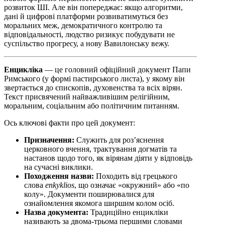
розвиток ШІ. Але він попереджає: якщо алгоритми,
дані й цифрові платформи розвиватимуться без
моральних меж, демократичного контролю та
відповідальності, людство ризикує побудувати не
суспільство прогресу, а нову Вавилонську вежу.
Енцикліка
— це головний офіційний документ Папи
Римського (у формі пастирського листа), у якому він
звертається до єпископів, духовенства та всіх вірян.
Текст присвячений найважливішим релігійним,
моральним, соціальним або політичним питанням.
Ось ключові факти про цей документ:
Призначення:
Служить для роз’яснення
церковного вчення, трактування догматів та
настанов щодо того, як вірянам діяти у відповідь
на сучасні виклики.
Походження назви:
Походить від грецького
слова
enkyklios
, що означає «окружний» або «по
колу». Документи поширювалися для
ознайомлення якомога ширшим колом осіб.
Назва документа:
Традиційно енцикліки
називають за двома-трьома першими словами