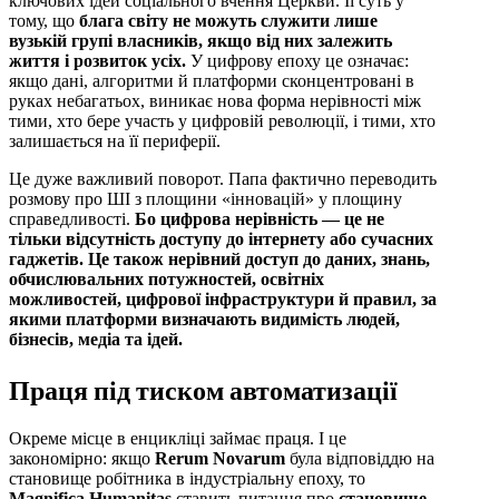
ключових ідей соціального вчення Церкви. Її суть у
тому, що
блага світу не можуть служити лише
вузькій групі власників, якщо від них залежить
життя і розвиток усіх.
У цифрову епоху це означає:
якщо дані, алгоритми й платформи сконцентровані в
руках небагатьох, виникає нова форма нерівності між
тими, хто бере участь у цифровій революції, і тими, хто
залишається на її периферії.
Це дуже важливий поворот. Папа фактично переводить
розмову про ШІ з площини «інновацій» у площину
справедливості.
Бо цифрова нерівність — це не
тільки відсутність доступу до інтернету або сучасних
гаджетів. Це також нерівний доступ до даних, знань,
обчислювальних потужностей, освітніх
можливостей, цифрової інфраструктури й правил, за
якими платформи визначають видимість людей,
бізнесів, медіа та ідей.
Праця під тиском автоматизації
Окреме місце в енцикліці займає праця. І це
закономірно: якщо
Rerum Novarum
була відповіддю на
становище робітника в індустріальну епоху, то
Magnifica Humanitas
ставить питання про
становище