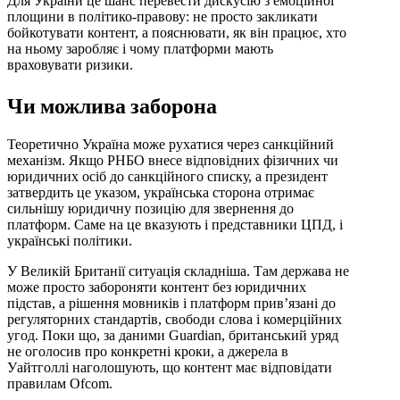
Для України це шанс перевести дискусію з емоційної
площини в політико-правову: не просто закликати
бойкотувати контент, а пояснювати, як він працює, хто
на ньому заробляє і чому платформи мають
враховувати ризики.
Чи можлива заборона
Теоретично Україна може рухатися через санкційний
механізм. Якщо РНБО внесе відповідних фізичних чи
юридичних осіб до санкційного списку, а президент
затвердить це указом, українська сторона отримає
сильнішу юридичну позицію для звернення до
платформ. Саме на це вказують і представники ЦПД, і
українські політики.
У Великій Британії ситуація складніша. Там держава не
може просто забороняти контент без юридичних
підстав, а рішення мовників і платформ прив’язані до
регуляторних стандартів, свободи слова і комерційних
угод. Поки що, за даними Guardian, британський уряд
не оголосив про конкретні кроки, а джерела в
Уайтголлі наголошують, що контент має відповідати
правилам Ofcom.