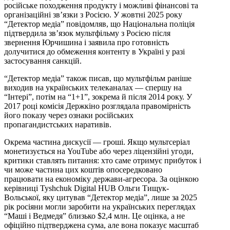
російське походження продукту і можливі фінансові та
організаційні зв’язки з Росією. У жовтні 2025 року
“Детектор медіа” повідомляв, що Національна поліція
підтвердила зв’язок мультфільму з Росією після
звернення Юрчишина і заявила про готовність
долучитися до обмеження контенту в Україні у разі
застосування санкцій.
“Детектор медіа” також писав, що мультфільм раніше
виходив на українських телеканалах — спершу на
“Інтері”, потім на “1+1”, зокрема й після 2014 року. У
2017 році комісія Держкіно розглядала правомірність
його показу через ознаки російських
пропагандистських наративів.
Окрема частина дискусії — гроші. Якщо мультсеріал
монетизується на YouTube або через ліцензійні угоди,
критики ставлять питання: хто саме отримує прибуток і
чи може частина цих коштів опосередковано
працювати на економіку держави-агресора. За оцінкою
керівниці Tyshchuk Digital HUB Ольги Тищук-
Вольської, яку цитував “Детектор медіа”, лише за 2025
рік росіяни могли заробити на українських переглядах
“Маші і Ведмедя” близько $2,4 млн. Це оцінка, а не
офіційно підтверджена сума, але вона показує масштаб