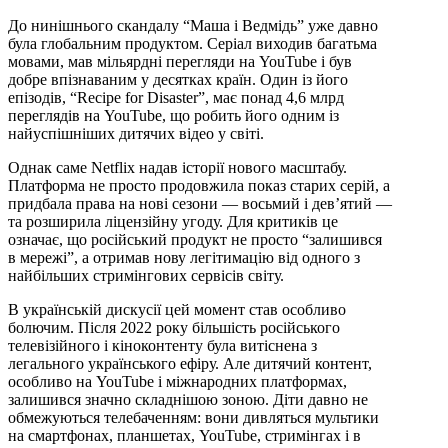
До нинішнього скандалу “Маша і Ведмідь” уже давно
була глобальним продуктом. Серіал виходив багатьма
мовами, мав мільярдні перегляди на YouTube і був
добре впізнаваним у десятках країн. Один із його
епізодів, “Recipe for Disaster”, має понад 4,6 млрд
переглядів на YouTube, що робить його одним із
найуспішніших дитячих відео у світі.
Однак саме Netflix надав історії нового масштабу.
Платформа не просто продовжила показ старих серій, а
придбала права на нові сезони — восьмий і дев’ятий —
та розширила ліцензійну угоду. Для критиків це
означає, що російський продукт не просто “залишився
в мережі”, а отримав нову легітимацію від одного з
найбільших стримінгових сервісів світу.
В українській дискусії цей момент став особливо
болючим. Після 2022 року більшість російського
телевізійного і кіноконтенту була витіснена з
легального українського ефіру. Але дитячий контент,
особливо на YouTube і міжнародних платформах,
залишився значно складнішою зоною. Діти давно не
обмежуються телебаченням: вони дивляться мультики
на смартфонах, планшетах, YouTube, стримінгах і в