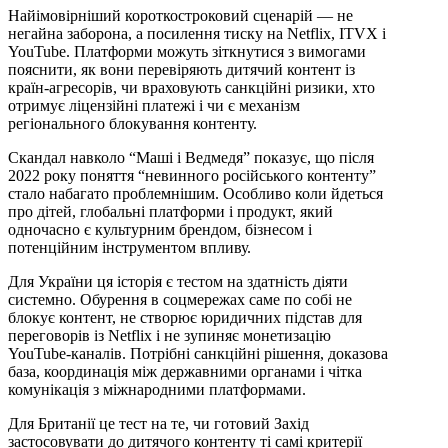
Найімовірніший короткостроковий сценарій — не
негайна заборона, а посилення тиску на Netflix, ITVX і
YouTube. Платформи можуть зіткнутися з вимогами
пояснити, як вони перевіряють дитячий контент із
країн-агресорів, чи враховують санкційні ризики, хто
отримує ліцензійні платежі і чи є механізм
регіонального блокування контенту.
Скандал навколо “Маші і Ведмедя” показує, що після
2022 року поняття “невинного російського контенту”
стало набагато проблемнішим. Особливо коли йдеться
про дітей, глобальні платформи і продукт, який
одночасно є культурним брендом, бізнесом і
потенційним інструментом впливу.
Для України ця історія є тестом на здатність діяти
системно. Обурення в соцмережах саме по собі не
блокує контент, не створює юридичних підстав для
переговорів із Netflix і не зупиняє монетизацію
YouTube-каналів. Потрібні санкційні рішення, доказова
база, координація між державними органами і чітка
комунікація з міжнародними платформами.
Для Британії це тест на те, чи готовий Захід
застосовувати до дитячого контенту ті самі критерії