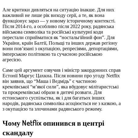
Але критики дивляться на ситуацію інакше. Для них
важливий не лише рік виходу серії, а те, як вона
функціонує зараз — у новому історичному контексті.
Після 2014-го, а особливо після 2022 року, радянська
військова символіка та російські культурні коди
перестали сприйматися як “ностальгійний фон”. Для
України, країн Балтії, Польщі та інших держав регіону
вони пов’язані з окупацією, репресіями, депортаціями,
імперською політикою та сучасною російською
агресією.
Саме цей аргумент озвучив і міністр закордонних справ
Естонії Маргус Цахкна. Після новини про угоду Netflix
він заявив, що “Маша і Ведмідь” є частиною
кремлівської “м’якої сили”, яка вбудовує мілітаристські
та прокремлівські образи в дитячі розваги. Для
естонського суспільства, як і для багатьох інших
народів, радянська символіка асоціюється не з казкою, а
з окупацією та злочинами радянського режиму.
Чому Netflix опинився в центрі
скандалу