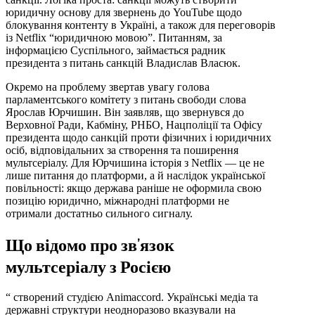
юридичну основу для звернень до YouTube щодо
блокування контенту в Україні, а також для переговорів
із Netflix “юридичною мовою”. Питанням, за
інформацією Суспільного, займається радник
президента з питань санкцій Владислав Власюк.
Окремо на проблему звертав увагу голова
парламентського комітету з питань свободи слова
Ярослав Юрчишин. Він заявляв, що звернувся до
Верховної Ради, Кабміну, РНБО, Нацполіції та Офісу
президента щодо санкцій проти фізичних і юридичних
осіб, відповідальних за створення та поширення
мультсеріалу. Для Юрчишина історія з Netflix — це не
лише питання до платформи, а й наслідок української
повільності: якщо держава раніше не оформила свою
позицію юридично, міжнародні платформи не
отримали достатньо сильного сигналу.
Що відомо про зв’язок
мультсеріалу з Росією
“ створений студією Animaccord. Українські медіа та
державні структури неодноразово вказували на