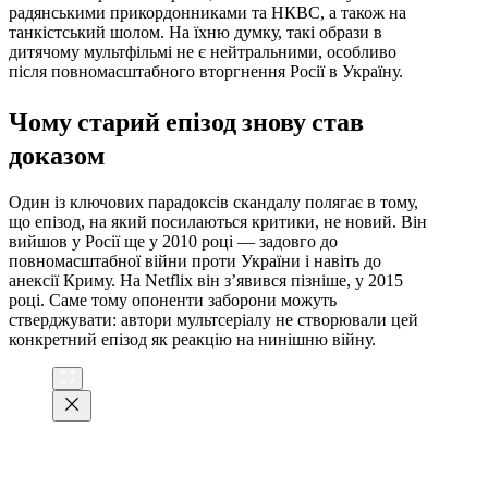
радянськими прикордонниками та НКВС, а також на
танкістський шолом. На їхню думку, такі образи в
дитячому мультфільмі не є нейтральними, особливо
після повномасштабного вторгнення Росії в Україну.
Чому старий епізод знову став
доказом
Один із ключових парадоксів скандалу полягає в тому,
що епізод, на який посилаються критики, не новий. Він
вийшов у Росії ще у 2010 році — задовго до
повномасштабної війни проти України і навіть до
анексії Криму. На Netflix він з’явився пізніше, у 2015
році. Саме тому опоненти заборони можуть
стверджувати: автори мультсеріалу не створювали цей
конкретний епізод як реакцію на нинішню війну.