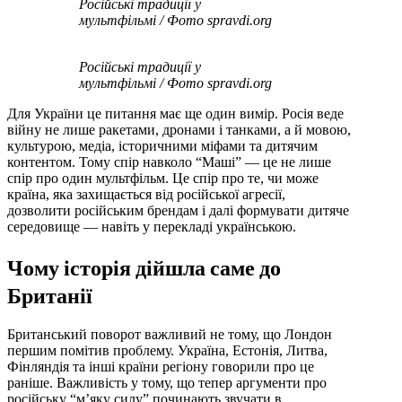
Російські традиції у
мультфільмі / Фото spravdi.org
Російські традиції у
мультфільмі / Фото spravdi.org
Для України це питання має ще один вимір. Росія веде
війну не лише ракетами, дронами і танками, а й мовою,
культурою, медіа, історичними міфами та дитячим
контентом. Тому спір навколо “Маші” — це не лише
спір про один мультфільм. Це спір про те, чи може
країна, яка захищається від російської агресії,
дозволити російським брендам і далі формувати дитяче
середовище — навіть у перекладі українською.
Чому історія дійшла саме до
Британії
Британський поворот важливий не тому, що Лондон
першим помітив проблему. Україна, Естонія, Литва,
Фінляндія та інші країни регіону говорили про це
раніше. Важливість у тому, що тепер аргументи про
російську “м’яку силу” починають звучати в