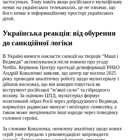
застосунках. Тому навіть якщо російського мультфільму
немає на українських телеканалах, це не означає, що
його немає в інформаційному просторі українських
дітей.
Українська реакція: від обурення
до санкційної логіки
В Україні вимоги накласти санкції на творців “Маші і
Ведмедя” активізувалися після новини про угоду
Netflix. Керівник Центру протидії дезінформації РНБО
Андрій Коваленко заявляв, що центр ще восени 2025
року проводив аналітичну роботу щодо мультсеріалу і
дійшов висновку, що він використовується як
інструмент російської “м’якої сили” та гібридного
впливу. За оцінкою ЦПД, мультсеріал формує
позитивний образ Росії через добродушного Ведмедя,
нормалізує радянське минуле і мілітарну символіку, а
також може знецінювати інші народи через поведінку
головної героїні.
За словами Коваленка, оновлену аналітику щодо нових
серій уже передали з рекомендацією запровадити
санкції. Логіка проста: санкції можуть створити