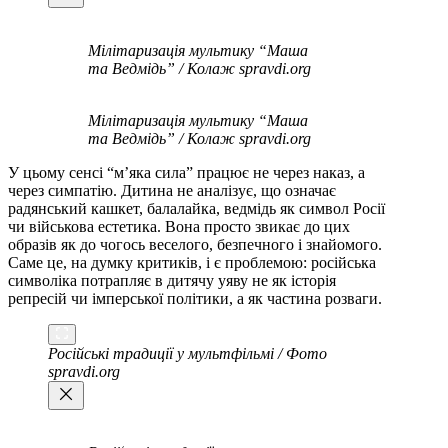
Мілітаризація мультику “Маша
та Ведмідь” / Колаж spravdi.org
Мілітаризація мультику “Маша
та Ведмідь” / Колаж spravdi.org
У цьому сенсі “м’яка сила” працює не через наказ, а
через симпатію. Дитина не аналізує, що означає
радянський кашкет, балалайка, ведмідь як символ Росії
чи військова естетика. Вона просто звикає до цих
образів як до чогось веселого, безпечного і знайомого.
Саме це, на думку критиків, і є проблемою: російська
символіка потрапляє в дитячу уяву не як історія
репресій чи імперської політики, а як частина розваги.
Російські традиції у мультфільмі / Фото
spravdi.org