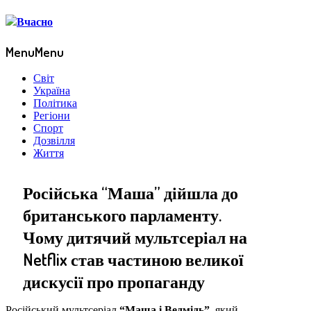
Menu
Menu
Світ
Україна
Політика
Регіони
Спорт
Дозвілля
Життя
Російська “Маша” дійшла до
британського парламенту.
Чому дитячий мультсеріал на
Netflix став частиною великої
дискусії про пропаганду
Російський мультсеріал
“Маша і Ведмідь”
, який