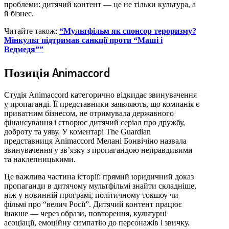
проблеми: дитячий контент — це не тільки культура, а
й бізнес.
Читайте також:
“Мультфільм як спонсор тероризму?
Мінкульт підтримав санкції проти “Маші і
Ведмедя””
Позиція Animaccord
Студія Animaccord категорично відкидає звинувачення
у пропаганді. Її представники заявляють, що компанія є
приватним бізнесом, не отримувала державного
фінансування і створює дитячий серіал про дружбу,
доброту та уяву. У коментарі The Guardian
представниця Animaccord Мелані Бонвічіно назвала
звинувачення у зв’язку з пропагандою неправдивими
та наклепницькими.
Це важлива частина історії: прямий юридичний доказ
пропаганди в дитячому мультфільмі знайти складніше,
ніж у новинній програмі, політичному токшоу чи
фільмі про “велич Росії”. Дитячий контент працює
інакше — через образи, повторення, культурні
асоціації, емоційну симпатію до персонажів і звичку.