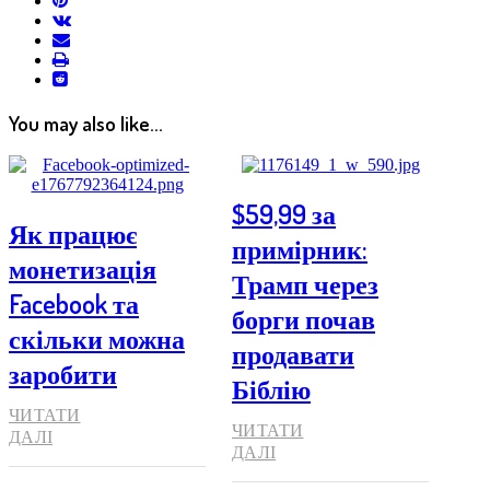
vkontakte
email
print
reddit
reddit
You may also like...
$59,99 за
Як працює
примірник:
монетизація
Трамп через
Facebook та
борги почав
скільки можна
продавати
заробити
Біблію
ЧИТАТИ
ЧИТАТИ
ДАЛІ
ДАЛІ