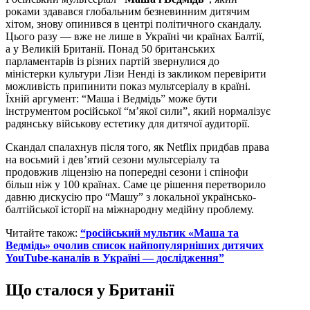
роками здавався глобальним безневинним дитячим
хітом, знову опинився в центрі політичного скандалу.
Цього разу — вже не лише в Україні чи країнах Балтії,
а у Великій Британії. Понад 50 британських
парламентарів із різних партій звернулися до
міністерки культури Лізи Ненді із закликом перевірити
можливість припинити показ мультсеріалу в країні.
Їхній аргумент: “Маша і Ведмідь” може бути
інструментом російської “м’якої сили”, який нормалізує
радянську військову естетику для дитячої аудиторії.
Скандал спалахнув після того, як Netflix придбав права
на восьмий і дев’ятий сезони мультсеріалу та
продовжив ліцензію на попередні сезони і спінофи
більш ніж у 100 країнах. Саме це рішення перетворило
давню дискусію про “Машу” з локальної українсько-
балтійської історії на міжнародну медійну проблему.
Читайте також:
“російський мультик «Маша та
Ведмідь» очолив список найпопулярніших дитячих
YouTube-каналів в Україні — дослідження”
Що сталося у Британії