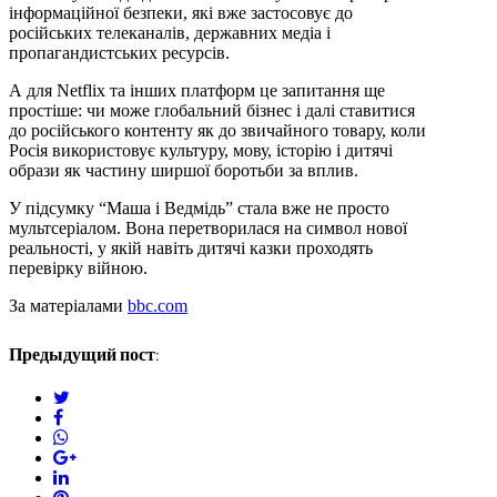
інформаційної безпеки, які вже застосовує до
російських телеканалів, державних медіа і
пропагандистських ресурсів.
А для Netflix та інших платформ це запитання ще
простіше: чи може глобальний бізнес і далі ставитися
до російського контенту як до звичайного товару, коли
Росія використовує культуру, мову, історію і дитячі
образи як частину ширшої боротьби за вплив.
У підсумку “Маша і Ведмідь” стала вже не просто
мультсеріалом. Вона перетворилася на символ нової
реальності, у якій навіть дитячі казки проходять
перевірку війною.
За матеріалами
bbc.com
Предыдущий пост:
twitter
facebook
whatsapp
google+
linkedin
pinterest