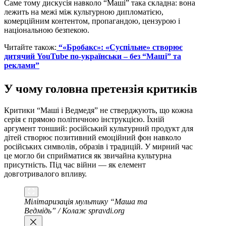
Саме тому дискусія навколо “Маші” така складна: вона
лежить на межі між культурною дипломатією,
комерційним контентом, пропагандою, цензурою і
національною безпекою.
Читайте також:
“«Бробакс»: «Суспільне» створює
дитячий YouTube по-українськи – без “Маші” та
реклами”
У чому головна претензія критиків
Критики “Маші і Ведмедя” не стверджують, що кожна
серія є прямою політичною інструкцією. Їхній
аргумент тонший: російський культурний продукт для
дітей створює позитивний емоційний фон навколо
російських символів, образів і традицій. У мирний час
це могло би сприйматися як звичайна культурна
присутність. Під час війни — як елемент
довготривалого впливу.
Мілітаризація мультику “Маша та
Ведмідь” / Колаж spravdi.org