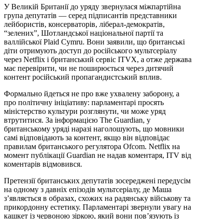
У Великій Британії до уряду звернулася міжпартійна
група депутатів — серед підписантів представники
лейбористів, консерваторів, ліберал-демократів,
“зелених”, Шотландської національної партії та
валлійської Plaid Cymru. Вони заявили, що британські
діти отримують доступ до російського мультсеріалу
через Netflix і британський сервіс ITVX, а отже держава
має перевірити, чи не поширюється через дитячий
контент російський пропагандистський вплив.
Формально йдеться не про вже ухвалену заборону, а
про політичну ініціативу: парламентарі просять
міністерство культури розглянути, чи може уряд
втрутитися. За інформацією The Guardian, у
британському уряді наразі наголошують, що мовники
самі відповідають за контент, якщо він відповідає
правилам британського регулятора Ofcom. Netflix на
момент публікації Guardian не надав коментаря, ITV від
коментарів відмовився.
Претензії британських депутатів зосереджені передусім
на одному з давніх епізодів мультсеріалу, де Маша
з’являється в образах, схожих на радянську військову та
прикордонну естетику. Парламентарі звернули увагу на
кашкет із червоною зіркою, який вони пов’язують із