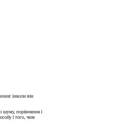
ення: інколи він
о шуму, порівняння і
особу і того, чим