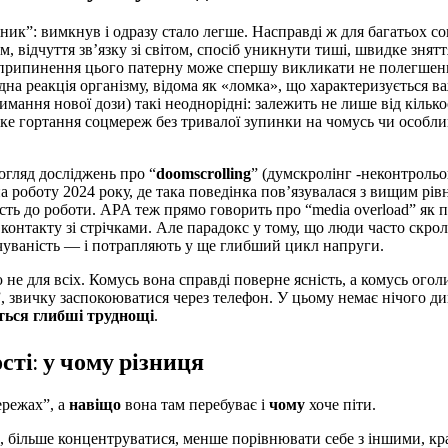
ик”: вимкнув і одразу стало легше. Насправді ж для багатьох с
, відчуття зв’язку зі світом, спосіб уникнути тиші, швидке знятт
 припинення цього патерну може спершу викликати не полегшення
дна реакція організму, відома як «ломка», що характеризується 
ння нової дози) такі неоднорідні: залежить не лише від кількос
е гортання соцмереж без тривалої зупинки на чомусь чи особл
гляд досліджень про “
doomscrolling
” (думскролінг -неконтроль
 роботу 2024 року, де така поведінка пов’язувалася з вищим рів
ість до роботи. APA теж прямо говорить про “media overload” як
онтакту зі стрічками. Але парадокс у тому, що люди часто скрол
ачуваність — і потрапляють у ще глибший цикл напруги.
 не для всіх. Комусь вона справді поверне ясність, а комусь ого
, звичку заспокоюватися через телефон. У цьому немає нічого ди
ться глибші труднощі
.
сті: у чому різниця
ережах”, а
навіщо
вона там перебуває і
чому
хоче піти.
, більше концентруватися, менше порівнювати себе з іншими, кр