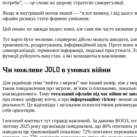
потреби”, — це схоже на здорову стратегію саморегуляції.
Якщо ж внутрішній мотив інший — “я все вимкну, і від цього зн
офлайн ризикує стати формою уникання.
Цей нюанс не завжди видно зовні, але саме він часто визначає р
Тут варто бути чесними: соцмережі дійсно можуть шкодити, ал
тривожність, роздратування, інформаційний шум. Проте вони ж
самоорганізації, термінової інформації, людської присутності. Т
функції руйнують ваш стан, а які залишаються важливими.
Чи можливе JOLO в умовах війни
Для українців тема “вийти з мережі” має інший вимір, ніж у ми
також повідомлення про загрози, зв’язок із близькими, локальн
взаємодопомога. Тому
тотальний офлайн під час війни не зав
про повну цифрову втечу, а про
інформаційну гігієну
: менше ш
реальності. Це відповідає і загальним психологічним рекоменд
себе орієнтирів.
І воєнний контекст тут справді важливий. За даними ВООЗ, пот
лютому 2025 року організація повідомляла, що 46% опитаних у
наводила ще тривожніший показник: 72% опитаних переживали 