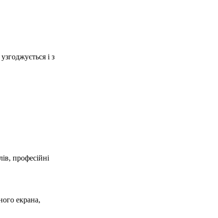
узгоджується і з
ів, професійні
ного екрана,