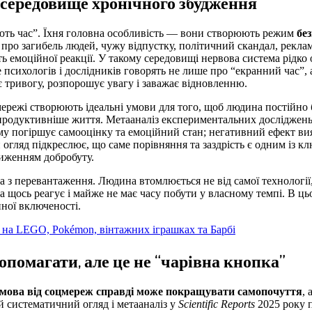
 середовище хронічного збудження
ють час”. Їхня головна особливість — вони створюють режим
бе
про загибель людей, чужу відпустку, політичний скандал, рекламу
ь емоційної реакції. У такому середовищі нервова система рідко
 психологів і дослідників говорять не лише про “екранний час”,
тривогу, розпорошує увагу і заважає відновленню.
ережі створюють ідеальні умови для того, щоб людина постійно б
, продуктивніше життя. Метааналіз експериментальних досліджень
у погіршує самооцінку та емоційний стан; негативний ефект вия
й огляд підкреслює, що саме порівняння та заздрість є одним із к
ниженням добробуту.
 з перевантаження. Людина втомлюється не від самої технології,
на щось реагує і майже не має часу побути у власному темпі. В 
ної включеності.
ь на LEGO, Pokémon, вінтажних іграшках та Барбі
помагати, але це не “чарівна кнопка”
дмова від соцмереж справді може покращувати самопочуття
, 
 систематичний огляд і метааналіз у
Scientific Reports
2025 року п