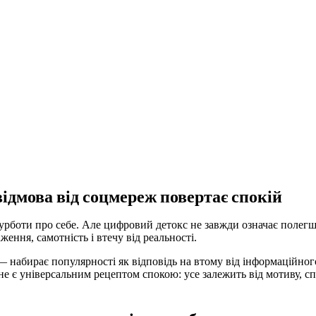
відмова від соцмереж повертає спокій
турботи про себе. Але цифровий детокс не завжди означає полегш
ення, самотність і втечу від реальності.
 — набирає популярності як відповідь на втому від інформаційног
не є універсальним рецептом спокою: усе залежить від мотиву, сп