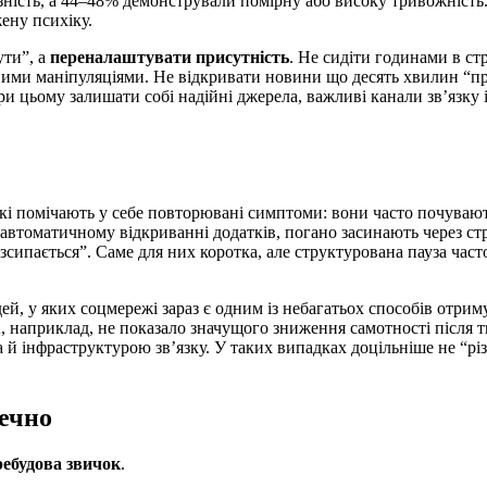
зність, а 44–48% демонстрували помірну або високу тривожність
ену психіку.
ути”, а
переналаштувати присутність
. Не сидіти годинами в стр
йними маніпуляціями. Не відкривати новини що десять хвилин “пр
 цьому залишати собі надійні джерела, важливі канали зв’язку і 
кі помічають у себе повторювані симптоми: вони часто почувают
 автоматичному відкриванні додатків, погано засинають через ст
зсипається”. Саме для них коротка, але структурована пауза част
, у яких соцмережі зараз є одним із небагатьох способів отрим
 наприклад, не показало значущого зниження самотності після т
й інфраструктурою зв’язку. У таких випадках доцільніше не “різа
печно
ребудова звичок
.