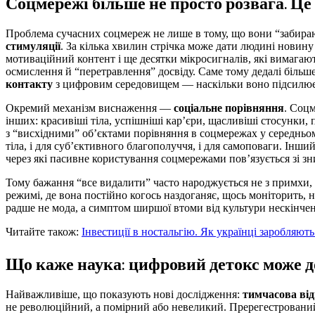
Соцмережі більше не просто розвага. Це
Проблема сучасних соцмереж не лише в тому, що вони “забира
стимуляції
. За кілька хвилин стрічка може дати людині новину 
мотиваційний контент і ще десятки мікросигналів, які вимагают
осмислення й “перетравлення” досвіду. Саме тому дедалі більше
контакту
з цифровим середовищем — наскільки воно підсилює 
Окремий механізм виснаження —
соціальне порівняння
. Соцм
інших: красивіші тіла, успішніші кар’єри, щасливіші стосунки
з “висхідними” об’єктами порівняння в соцмережах у середньом
тіла, і для суб’єктивного благополуччя, і для самоповаги. Інши
через які пасивне користування соцмережами пов’язується зі з
Тому бажання “все видалити” часто народжується не з примхи, а
режимі, де вона постійно когось наздоганяє, щось моніторить, 
радше не мода, а симптом ширшої втоми від культури нескінчен
Читайте також:
Інвестиції в ностальгію. Як українці заробляют
Що каже наука: цифровий детокс може до
Найважливіше, що показують нові дослідження:
тимчасова ві
не революційний, а помірний або невеликий. Пререгестрований