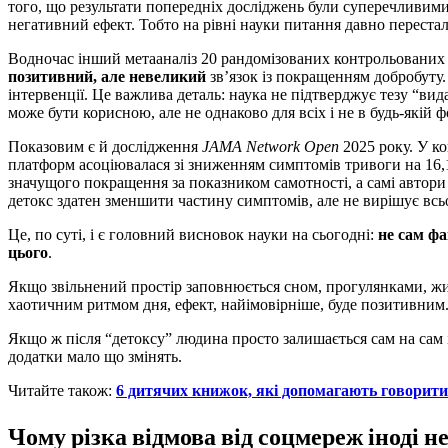
того, що результати попередніх досліджень були суперечливими:
негативний ефект. Тобто на рівні науки питання давно перестал
Водночас інший метааналіз 20 рандомізованих контрольованих 
позитивний, але невеликий
зв’язок із покращенням добробуту.
інтервенції. Це важлива деталь: наука не підтверджує тезу “ви
може бути корисною, але не однаково для всіх і не в будь-якій ф
Показовим є й дослідження
JAMA Network Open
2025 року. У ко
платформ асоціювалася зі зниженням симптомів тривоги на 16,
значущого покращення за показником самотності, а самі автор
детокс здатен зменшити частину симптомів, але не вирішує всь
Це, по суті, і є головний висновок науки на сьогодні:
не сам фа
цього
.
Якщо звільнений простір заповнюється сном, прогулянками, ж
хаотичним ритмом дня, ефект, найімовірніше, буде позитивним
Якщо ж після “детоксу” людина просто залишається сам на сам 
додатки мало що змінять.
Читайте також:
6 дитячих книжок, які допомагають говорити 
Чому різка відмова від соцмереж іноді н