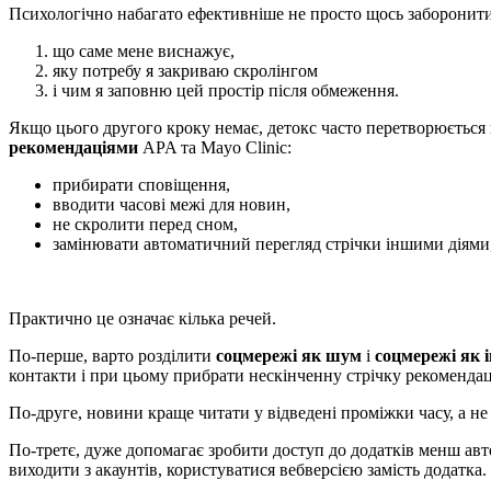
Психологічно набагато ефективніше не просто щось заборонити с
що саме мене виснажує,
яку потребу я закриваю скролінгом
і чим я заповню цей простір після обмеження.
Якщо цього другого кроку немає, детокс часто перетворюється н
рекомендаціями
APA та Mayo Clinic:
прибирати сповіщення,
вводити часові межі для новин,
не скролити перед сном,
замінювати автоматичний перегляд стрічки іншими діями, 
Практично це означає кілька речей.
По-перше, варто розділити
соцмережі як шум
і
соцмережі як 
контакти і при цьому прибрати нескінченну стрічку рекомендац
По-друге, новини краще читати у відведені проміжки часу, а не
По-третє, дуже допомагає зробити доступ до додатків менш ав
виходити з акаунтів, користуватися вебверсією замість додатка.