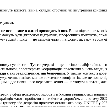
икнуть тривога, війна, складні стосунки чи внутрішній конфлікт
езультат.
е
не все погане в житті приходить із них
. Вони підсилюють соці
 можуть бути джерелом підтримки, професійних контактів, лока
ому зрілий підхід — не демонізувати платформу як таку, а зрозуміт
рному суспільстві. Тут соцмережі — це не тільки лайфстайл-конт
і спільноти, волонтерська координація, пояснення рішень влади, 
жди є ані реалістичним, ані безпечним
. У такому контексті дор
уму, менше паніки, менше токсичних конфліктів, але не повне ві
аціям щодо новинного перевантаження — не тонути в потоці, але
реби у сфері психічного здоров’я в Україні залишаються надзви
країнців мають проблеми з психічним здоров’ям, а в лютому 20
тривогу або депресію протягом останнього року. UNICEF у 202