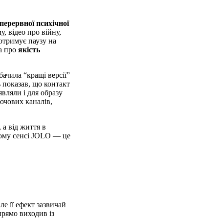
зперервної психічної
, відео про війну,
 отримує паузу на
 а про
якість
ачила “кращі версії”
 показав, що контакт
вляли і для образу
лючових каналів,
 а від життя в
цьому сенсі JOLO — це
але її ефект зазвичай
рямо виходив із