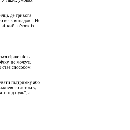
. У таких умовах
ічці, де тривога
о всяк випадок”. Не
чіткий зв’язок із
ься гірше після
річку, не можуть
о стає способом
увати підтримку або
ижневого детоксу,
ти під нуль”, а