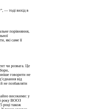
”, — тоді вихід в
альне порівняння,
льної
и, які саме її
ент чи розвага. Це
збори,
ечніше говорити не
д’єднання від
 й не позбавляти
чайно високими: у
26 року ВООЗ
5 році також