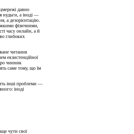
оцмережі давно
я нудьги, а іноді —
, а дезорієнтацію.
важкими фізичними,
ті часу онлайн, а й
иво глибоких
оване читання
нем екзистенційної
 про чинник
ять саме тому, що їм
лить інші проблеми —
вного: іноді
аще чути свої