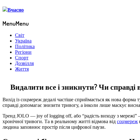
Menu
Menu
Світ
Україна
Політика
Регіони
Спорт
Дозвілля
Життя
Видалити все і зникнути? Чи справді 
Вихід із соцмереж дедалі частіше сприймається як нова форма 
справді допомагає знизити тривогу, а інколи лише маскує виснаж
Тренд JOLO — joy of logging off, або “радість виходу з мережі”
хронічної тривоги. Та в реальному житті відмова від
соцмереж
людина заповнює простір після цифрової паузи.