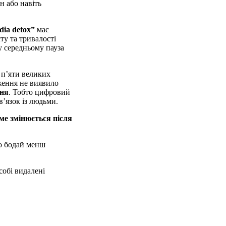
н або навіть
dia detox”
має
ту та тривалості
у середньому пауза
 п’яти великих
ження не виявило
ння
. Тобто цифровий
’язок із людьми.
ме змінюється після
о бодай менш
собі видалені