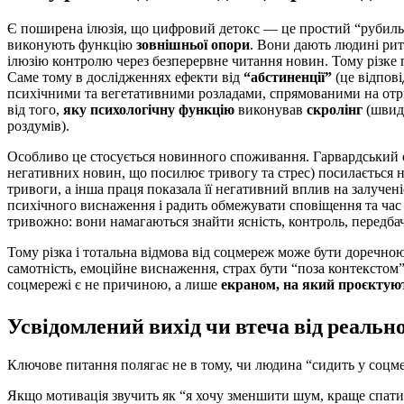
Є поширена ілюзія, що цифровий детокс — це простий “рубильн
виконують функцію
зовнішньої опори
. Вони дають людині ритм
ілюзію контролю через безперервне читання новин. Тому різке
Саме тому в дослідженнях ефекти від
“абстиненції”
(це відпові
психічними та вегетативними розладами, спрямованими на отрима
від того,
яку психологічну функцію
виконував
скролінг
(швидк
роздумів).
Особливо це стосується новинного споживання. Гарвардський о
негативних новин, що посилює тривогу та стрес) посилається на
тривоги, а інша праця показала її негативний вплив на залучен
психічного виснаження і радить обмежувати сповіщення та час к
тривожно: вони намагаються знайти ясність, контроль, передб
Тому різка і тотальна відмова від соцмереж може бути доречною
самотність, емоційне виснаження, страх бути “поза контекстом”
соцмережі є не причиною, а лише
екраном, на який проєктую
Усвідомлений вихід чи втеча від реально
Ключове питання полягає не в тому, чи людина “сидить у соцм
Якщо мотивація звучить як “я хочу зменшити шум, краще спати