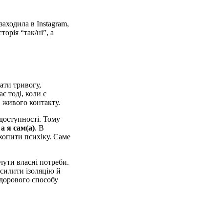
заходила в Instagram,
орія “так/ні”, а
ати тривогу,
є тоді, коли є
 живого контакту.
доступності. Тому
а я сам(а)
. В
хопити психіку. Саме
чути власні потреби.
силити ізоляцію й
дорового способу