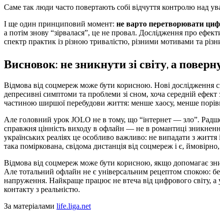
Саме так люди часто повертають собі відчуття контролю над ув
І ще один принциповий момент:
не варто перетворювати циф
а потім знову “зірвалася”, це не провал. Дослідження про ефекти
спектр практик із різною тривалістю, різними мотивами та різн
Висновок: не зникнути зі світу, а поверн
Відмова від соцмереж може бути корисною. Нові дослідження с
депресивні симптоми та проблеми зі сном, хоча середній ефект 
частиною ширшої перебудови життя: менше хаосу, менше порівня
Але головний урок JOLO не в тому, що “інтернет — зло”. Радше
справжня цінність виходу в офлайн — не в романтиці зникнення
українських реаліях це особливо важливо: не випадати з життя
така поміркована, свідома дистанція від соцмереж і є, ймовірн
Відмова від соцмереж може бути корисною, якщо допомагає зни
Але тотальний офлайн не є універсальним рецептом спокою: бе
напруження. Найкраще працює не втеча від цифрового світу, 
контакту з реальністю.
За матеріалами
life.liga.net