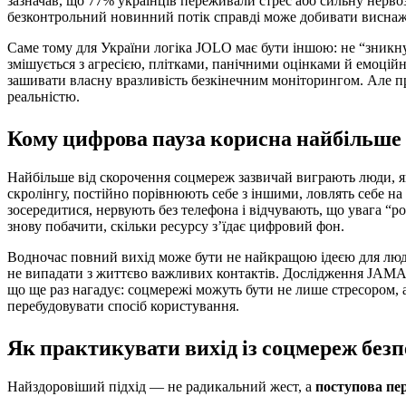
зазначав, що 77% українців переживали стрес або сильну нерво
безконтрольний новинний потік справді може добивати виснаж
Саме тому для України логіка JOLO має бути іншою: не “зникн
змішується з агресією, плітками, панічними оцінками й емоці
зашивати власну вразливість безкінечним моніторингом. Але при
реальністю.
Кому цифрова пауза корисна найбільше
Найбільше від скорочення соцмереж зазвичай виграють люди, я
скролінгу, постійно порівнюють себе з іншими, ловлять себе на
зосередитися, нервують без телефона і відчувають, що увага “ро
знову побачити, скільки ресурсу з’їдає цифровий фон.
Водночас повний вихід може бути не найкращою ідеєю для людей
не випадати з життєво важливих контактів. Дослідження JAMA,
що ще раз нагадує: соцмережі можуть бути не лише стресором, а 
перебудовувати спосіб користування.
Як практикувати вихід із соцмереж без
Найздоровіший підхід — не радикальний жест, а
поступова пе