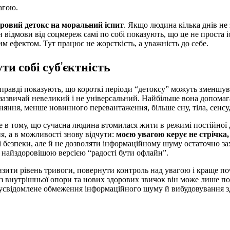
агою.
ровий детокс на моральний іспит
. Якщо людина кілька днів не 
 відмови від соцмереж самі по собі показують, що це не проста іст
им ефектом. Тут працює не жорсткість, а уважність до себе.
ути собі суб’єктність
правді показують, що короткі періоди “детоксу” можуть зменшув
зазвичай невеликий і не універсальний. Найбільше вона допомага
ння, менше новинного перевантаження, більше сну, тіла, сенсу,
 в тому, що сучасна людина втомилася жити в режимі постійної 
, а в можливості знову відчути:
моєю увагою керує не стрічка, 
 і безпеки, але й не дозволяти інформаційному шуму остаточно за
о, найздоровішою версією “радості бути офлайн”.
зити рівень тривоги, повернути контроль над увагою і краще по
з внутрішньої опори та нових здорових звичок він може лише по
а усвідомлене обмеження інформаційного шуму й вибудовування з