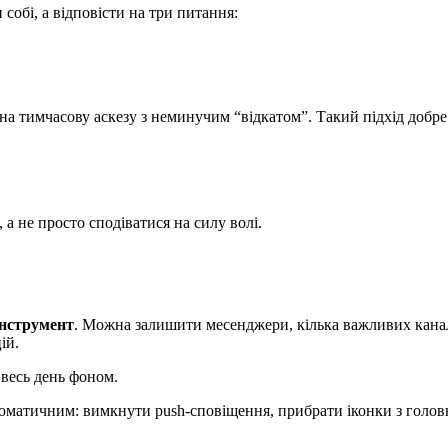
обі, а відповісти на три питання:
а тимчасову аскезу з неминучим “відкатом”. Такий підхід добре 
а не просто сподіватися на силу волі.
інструмент
. Можна залишити месенджери, кілька важливих канал
ій.
 весь день фоном.
томатичним: вимкнути push-сповіщення, прибрати іконки з голов