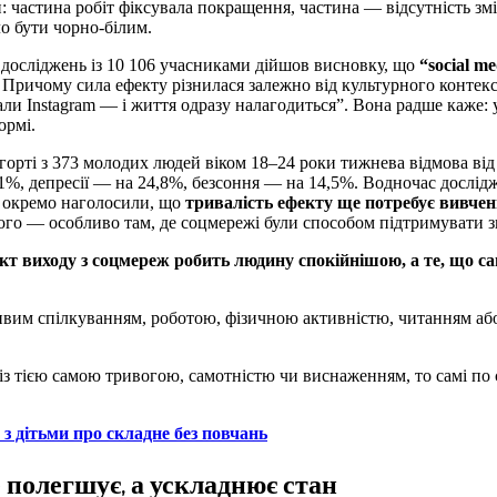
 частина робіт фіксувала покращення, частина — відсутність змі
о бути чорно-білим.
досліджень із 10 106 учасниками дійшов висновку, що
“social me
 Причому сила ефекту різнилася залежно від культурного контекс
дали Instagram — і життя одразу налагодиться”. Вона радше каже: 
ормі.
горті з 373 молодих людей віком 18–24 роки тижнева відмова від
1%, депресії — на 24,8%, безсоння — на 14,5%. Водночас дослід
и окремо наголосили, що
тривалість ефекту ще потребує вивче
ого — особливо там, де соцмережі були способом підтримувати зв
кт виходу з соцмереж робить людину спокійнішою, а те, що са
ивим спілкуванням, роботою, фізичною активністю, читанням аб
.
із тією самою тривогою, самотністю чи виснаженням, то самі по 
з дітьми про складне без повчань
е полегшує, а ускладнює стан