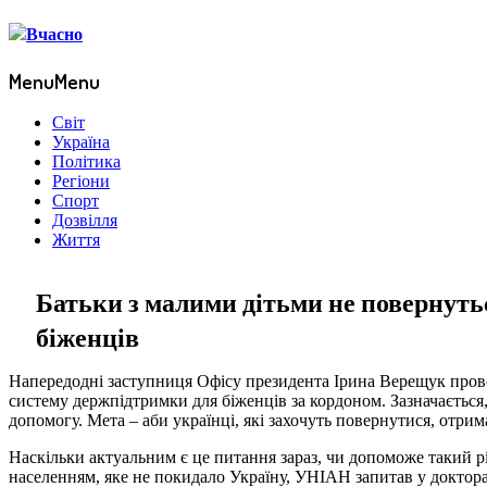
Menu
Menu
Світ
Україна
Політика
Регіони
Спорт
Дозвілля
Життя
Батьки з малими дітьми не повернутьс
біженців
Напередодні заступниця Офісу президента Ірина Верещук прове
систему держпідтримки для біженців за кордоном. Зазначається
допомогу. Мета – аби українці, які захочуть повернутися, отри
Наскільки актуальним є це питання зараз, чи допоможе такий рі
населенням, яке не покидало Україну, УНІАН запитав у доктора