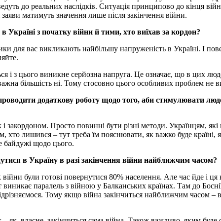
ведуть до реальних наслідків. Ситуація принципово до кінця війни
і заяви матимуть значення лише після закінчення війни.
в Україні з початку війни й тими, хто виїхав за кордон?
ики для вас викликають найбільшу напруженість в Україні. І пов
няйте.
ся і з цього виникне серйозна напруга. Це означає, що в цих люд
важна більшість ні. Тому стосовно цього особливих проблем не 
 проводити додаткову роботу щодо того, аби стимулювати люд
 і закордоном. Просто повинні бути різні методи. Українцям, які
, хто лишився – тут треба їм пояснювати, як важко буде країні, 
не байдужі щодо цього.
утися в Україну в разі закінчення війни найближчим часом?
війни були готові повернутися 80% населення. Але час йде і ця к
т виникає паралель з війною у Балканських країнах. Там до Боснії
ідрізняємося. Тому якщо війна закінчиться найближчим часом – в
 – як, власне, закінчиться сама війна. Також важливо, яким буде