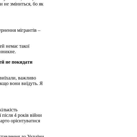
 не зміниться, бо як
ернення мігрантів –
ей немає такої
виникне.
ей не покидати
 виїхали, важливо
якщо вони виїдуть. Я
ількість
 після 4 років війни
арто орієнтуватися
 ставлення до України