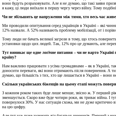
вони будуть розраховувати. Але я не думаю, що такі заяви приз
я кажу, ці люди виїхали в першу чергу через війну. Тому подібн
Чи не збільшить це напруження між тими, хто весь час живе 
Ми проводили опитування серед українців в Україні – які чинн
12% назвали. А 52% називають проблему мобілізації, от і порів
Тому люди не бачать великої загрози в тому, що хтось повернеть
установки щодо цих людей. Так, 12% про це думають, але пере
Тут виникає ще одне логічне питання – чи не варто Україні
країну?
Нам важливо працювати з усіма громадянами – як в Україні, так
доносити переваги, які вони отримають після повернення. А тим
думаю, що більшість з тих, хто ще лишається в Україні – вони 
Скільки українських біженців на цьому етапі можуть поверн
З кожним роком таких буде лише менше, звісно ж. У перший рік 
зменшується. Скоро вже буде чотири роки, як триває війна. І ту
повернулося 30%. У нас ситуація схожа, ми не дуже критично в
на цю цифру.
Але тут усе дуже залежить від багатьох чинників. Перший з них