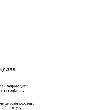
ку для
жави запровадити
у та соціальну
че це розбіжностей з
ора Інституту