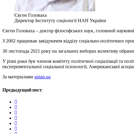
Євген Головаха
Директор Інституту соціології НАН України
Євген Головаха – доктор філософських наук, головний науковий
З 2002 працював завідувачем відділу соціально-політичних про
30 листопада 2021 року на загальних виборах колективу обраний
У різні роки був членом комітету політичної соціалізації та по
експериментальної соціальної психології, Американської асоціац
За матеріалами
unian.ua
Предыдущий пост:
twitter
facebook
google+
linkedin
pinterest
vkontakte
email