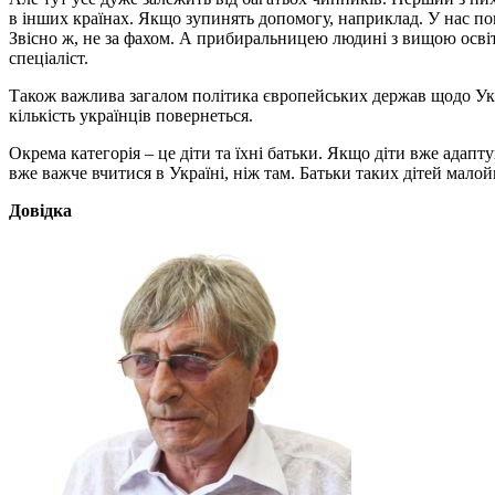
в інших країнах. Якщо зупинять допомогу, наприклад. У нас по
Звісно ж, не за фахом. А прибиральницею людині з вищою осв
спеціаліст.
Також важлива загалом політика європейських держав щодо Укра
кількість українців повернеться.
Окрема категорія – це діти та їхні батьки. Якщо діти вже адапт
вже важче вчитися в Україні, ніж там. Батьки таких дітей мало
Довідка