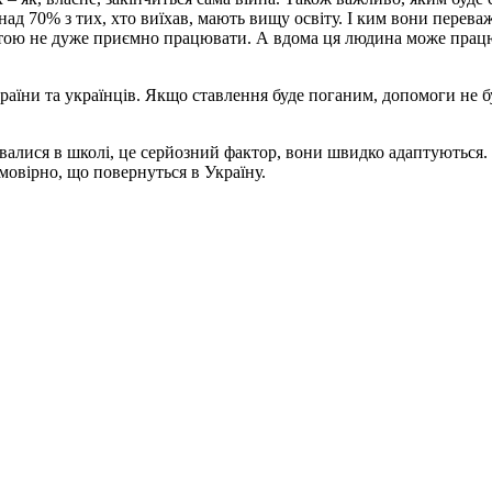
над 70% з тих, хто виїхав, мають вищу освіту. І ким вони пере
ітою не дуже приємно працювати. А вдома ця людина може працю
їни та українців. Якщо ставлення буде поганим, допомоги не бу
увалися в школі, це серйозний фактор, вони швидко адаптуються. І
ймовірно, що повернуться в Україну.