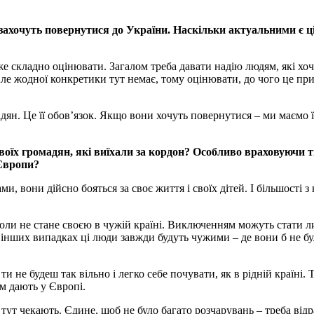
захочуть повернутися до України. Наскільки актуальними є ц
дуже складно оцінювати. Загалом треба давати надію людям, які хо
ле жодної конкретики тут немає, тому оцінювати, до чого це при
адян. Це її обовʼязок. Якщо вони хочуть повернутися – ми маємо 
воїх громадян, які виїхали за кордон? Особливо враховуючи т
 Європи?
ми, вони дійсно бояться за своє життя і своїх дітей. І більшості 
оли не стане своєю в чужій країні. Виключенням можуть стати л
 інших випадках ці люди завжди будуть чужими – де вони б не бул
и не будеш так вільно і легко себе почувати, як в рідній країні.
 їм дають у Європі.
ут чекають. Єдине, щоб не було багато розчарувань – треба відр