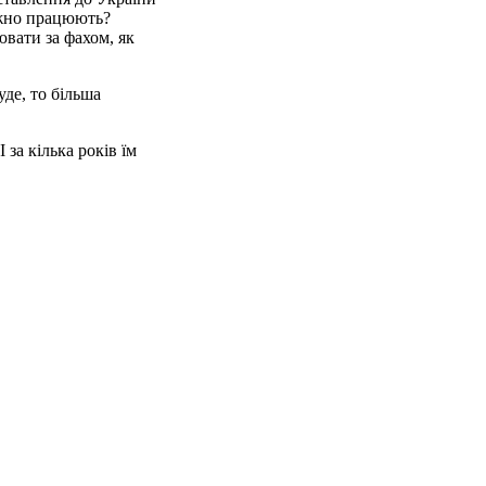
важно працюють?
вати за фахом, як
де, то більша
 за кілька років їм