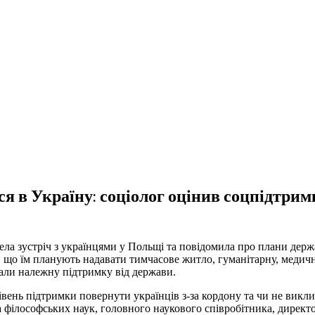
я в Україну: соціолог оцінив соцпідтрим
ла зустріч з українцями у Польщі та повідомила про плани дер
, що їм планують надавати тимчасове житло, гуманітарну, медичн
мали належну підтримку від держави.
вень підтримки повернути українців з-за кордону та чи не викли
 філософських наук, головного наукового співробітника, директ