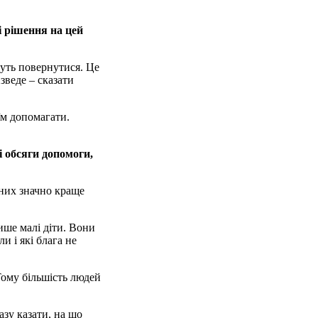
і рішення на цей
чуть повернутися. Це
зведе – сказати
їм допомагати.
і обсяги допомоги,
з них значно краще
ише малі діти. Вони
и і які блага не
 Тому більшість людей
азу казати, на що