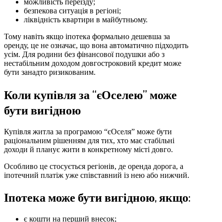
можливість переїзду;
безпекова ситуація в регіоні;
ліквідність квартири в майбутньому.
Тому навіть якщо іпотека формально дешевша за
оренду, це не означає, що вона автоматично підходить
усім. Для родини без фінансової подушки або з
нестабільним доходом довгостроковий кредит може
бути занадто ризикованим.
Коли купівля за “єОселею” може
бути вигідною
Купівля житла за програмою “єОселя” може бути
раціональним рішенням для тих, хто має стабільні
доходи й планує жити в конкретному місті довго.
Особливо це стосується регіонів, де оренда дорога, а
іпотечний платіж уже співставний із нею або нижчий.
Іпотека може бути вигідною, якщо:
є кошти на перший внесок;