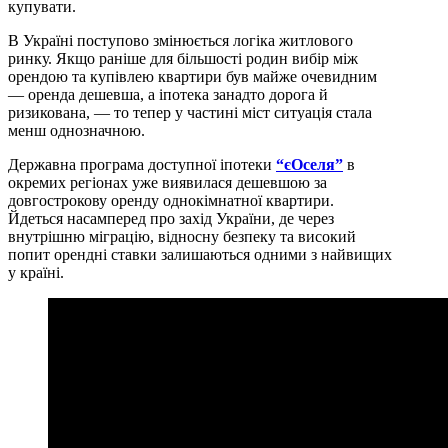
купувати.
В Україні поступово змінюється логіка житлового
ринку. Якщо раніше для більшості родин вибір між
орендою та купівлею квартири був майже очевидним
— оренда дешевша, а іпотека занадто дорога й
ризикована, — то тепер у частині міст ситуація стала
менш однозначною.
Державна програма доступної іпотеки
“єОселя”
в
окремих регіонах уже виявилася дешевшою за
довгострокову оренду однокімнатної квартири.
Йдеться насамперед про захід України, де через
внутрішню міграцію, відносну безпеку та високий
попит орендні ставки залишаються одними з найвищих
у країні.