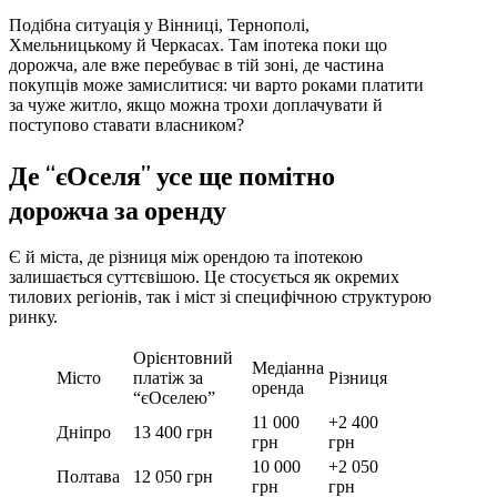
Подібна ситуація у Вінниці, Тернополі,
Хмельницькому й Черкасах. Там іпотека поки що
дорожча, але вже перебуває в тій зоні, де частина
покупців може замислитися: чи варто роками платити
за чуже житло, якщо можна трохи доплачувати й
поступово ставати власником?
Де “єОселя” усе ще помітно
дорожча за оренду
Є й міста, де різниця між орендою та іпотекою
залишається суттєвішою. Це стосується як окремих
тилових регіонів, так і міст зі специфічною структурою
ринку.
Орієнтовний
Медіанна
Місто
платіж за
Різниця
оренда
“єОселею”
11 000
+2 400
Дніпро
13 400 грн
грн
грн
10 000
+2 050
Полтава
12 050 грн
грн
грн