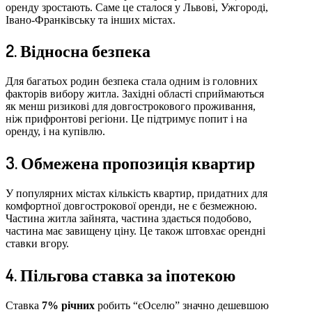
оренду зростають. Саме це сталося у Львові, Ужгороді,
Івано-Франківську та інших містах.
2. Відносна безпека
Для багатьох родин безпека стала одним із головних
факторів вибору житла. Західні області сприймаються
як менш ризикові для довгострокового проживання,
ніж прифронтові регіони. Це підтримує попит і на
оренду, і на купівлю.
3. Обмежена пропозиція квартир
У популярних містах кількість квартир, придатних для
комфортної довгострокової оренди, не є безмежною.
Частина житла зайнята, частина здається подобово,
частина має завищену ціну. Це також штовхає орендні
ставки вгору.
4. Пільгова ставка за іпотекою
Ставка
7% річних
робить “єОселю” значно дешевшою