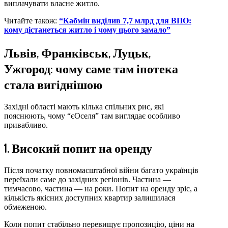
виплачувати власне житло.
Читайте також:
“Кабмін виділив 7,7 млрд для ВПО:
кому дістанеться житло і чому цього замало”
Львів, Франківськ, Луцьк,
Ужгород: чому саме там іпотека
стала вигіднішою
Західні області мають кілька спільних рис, які
пояснюють, чому “єОселя” там виглядає особливо
привабливо.
1. Високий попит на оренду
Після початку повномасштабної війни багато українців
переїхали саме до західних регіонів. Частина —
тимчасово, частина — на роки. Попит на оренду зріс, а
кількість якісних доступних квартир залишилася
обмеженою.
Коли попит стабільно перевищує пропозицію, ціни на