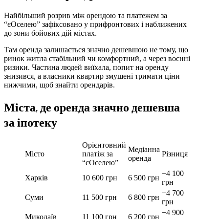
Найбільший розрив між орендою та платежем за
“єОселею” зафіксовано у прифронтових і наближених
до зони бойових дій містах.
Там оренда залишається значно дешевшою не тому, що
ринок житла стабільний чи комфортний, а через воєнні
ризики. Частина людей виїхала, попит на оренду
знизився, а власники квартир змушені тримати ціни
нижчими, щоб знайти орендарів.
Міста, де оренда значно дешевша
за іпотеку
Орієнтовний
Медіанна
Місто
платіж за
Різниця
оренда
“єОселею”
+4 100
Харків
10 600 грн
6 500 грн
грн
+4 700
Суми
11 500 грн
6 800 грн
грн
+4 900
Миколаїв
11 100 грн
6 200 грн