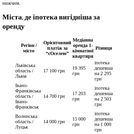
нижчим.
Міста, де іпотека вигідніша за
оренду
Медіанна
Орієнтовний
Регіон /
оренда 1-
платіж за
Різниця
місто
кімнатної
“єОселею”
квартири
іпотека
Львівська
19 395
дешевша
область /
17 100 грн
грн
на 2 295
Львів
грн
Івано-
іпотека
Франківська
17 203
дешевша
область /
14 700 грн
грн
на 2 503
Івано-
грн
Франківськ
іпотека
Волинська
15 000
дешевша
область /
14 000 грн
грн
на 1 000
Луцьк
грн