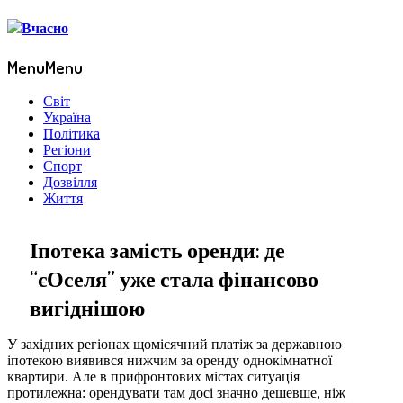
Menu
Menu
Світ
Україна
Політика
Регіони
Спорт
Дозвілля
Життя
Іпотека замість оренди: де
“єОселя” уже стала фінансово
вигіднішою
У західних регіонах щомісячний платіж за державною
іпотекою виявився нижчим за оренду однокімнатної
квартири. Але в прифронтових містах ситуація
протилежна: орендувати там досі значно дешевше, ніж