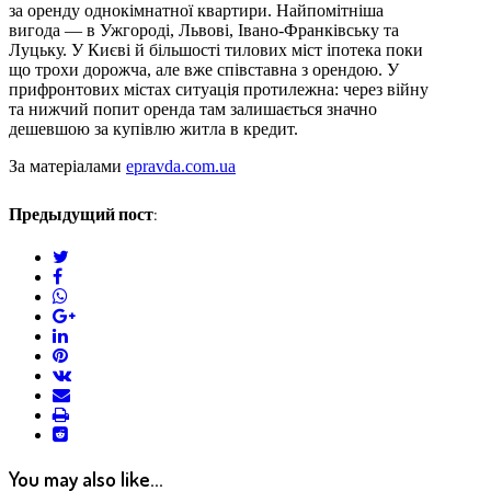
за оренду однокімнатної квартири. Найпомітніша
вигода — в Ужгороді, Львові, Івано-Франківську та
Луцьку. У Києві й більшості тилових міст іпотека поки
що трохи дорожча, але вже співставна з орендою. У
прифронтових містах ситуація протилежна: через війну
та нижчий попит оренда там залишається значно
дешевшою за купівлю житла в кредит.
За матеріалами
epravda.com.ua
Предыдущий пост:
twitter
facebook
whatsapp
google+
linkedin
pinterest
vkontakte
email
print
reddit
reddit
You may also like...