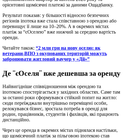
орієнтовні щомісячні платежі за даними Ощадбанку.
Результат показав: у більшості відносно безпечних
регіонів іпотека вже стала співставною з орендою або
перевищує її лише на 10–20%. А в окремих містах
платіж за “єОселею” вже нижчий за середню вартість
оренди.
Читайте також:
“2 млн грн на нову оселю: як
ветерани-ВПО з окупованих територій можуть
забронювати житловий ваучер у «Дії»”
Де “єОселя” вже дешевша за оренду
Найвигідніше співвідношення між орендою та
іпотекою спостерігається у західних областях. Саме там
за останні роки сформувався стійкий попит на житло:
сюди переїжджали внутрішньо переміщені особи,
релокувався бізнес, зростала потреба в оренді для
родин, працівників, студентів і фахівців, які працюють
дистанційно.
Через це оренда в окремих містах піднялася настільки,
що щомісячний платіж за пільговою іпотекою став