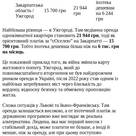
іпотека
Закарпатська
21 944
дешевша
область /
15 700 грн
грн
на 6 244
Ужгород
грн
Найбільша різниця — в Ужгороді. Там медіанна оренда
однокімнатної квартири становить
21 944 грн
, тоді як
орієнтовний платіж за “єОселею” на Закарпатті —
15
700 грн
. Тобто іпотека дешевша більш ніж на
6 тис. грн
на місяць
.
Це показовий приклад того, як війна змінила карту
житлового попиту. Ужгород, який до
повномасштабного вторгнення не був найдорожчим
ринком оренди в Україні, після 2022 року став одним із
найбільш затребуваних міст через близькість до
кордону, відносну безпеку та обмежену пропозицію
житла.
Схожа ситуація у Львові та Івано-Франківську. Там
оренда залишається високою, а от іпотечний платіж за
державною програмою вже виглядає як реальна
альтернатива. Людина, яка має перший внесок і
стабільний дохід, може платити не більше, а іноді й
менше, ніж за оренду, але при цьому поступово