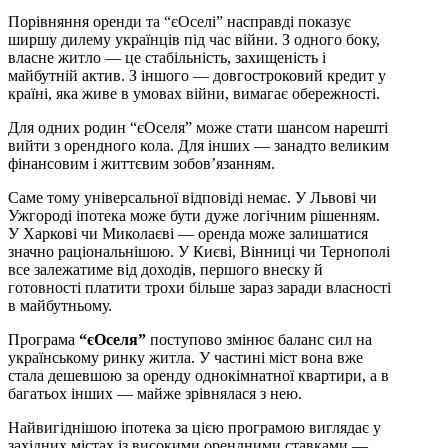
Порівняння оренди та “єОселі” насправді показує
ширшу дилему українців під час війни. З одного боку,
власне житло — це стабільність, захищеність і
майбутній актив. З іншого — довгостроковий кредит у
країні, яка живе в умовах війни, вимагає обережності.
Для одних родин “єОселя” може стати шансом нарешті
вийти з орендного кола. Для інших — занадто великим
фінансовим і життєвим зобов’язанням.
Саме тому універсальної відповіді немає. У Львові чи
Ужгороді іпотека може бути дуже логічним рішенням.
У Харкові чи Миколаєві — оренда може залишатися
значно раціональнішою. У Києві, Вінниці чи Тернополі
все залежатиме від доходів, першого внеску й
готовності платити трохи більше зараз заради власності
в майбутньому.
Програма
“єОселя”
поступово змінює баланс сил на
українському ринку житла. У частині міст вона вже
стала дешевшою за оренду однокімнатної квартири, а в
багатьох інших — майже зрівнялася з нею.
Найвигіднішою іпотека за цією програмою виглядає у
західних містах із високими орендними ставками —