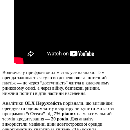
Водночас у прифронтових містах усе навпаки. Там
оренда залишається суттєво дешевшою за іпотечний
платіж — не через “доступність” житла в класичному
ринковому сенсі, а через війну, безпекові ризики,
нижчий попит і відтік частини населення.
Аналітики
OLX Нерухомість
порівняли, що вигідніше:
орендувати однокімнатну квартиру чи купити житло за
програмою
“єОселя”
під
7% річних
на максимальний
термін кредитування —
20 років
. Для аналізу
використали медіанні ціни довгострокової оренди
однокімнатних квартир за квітень 2026 року та