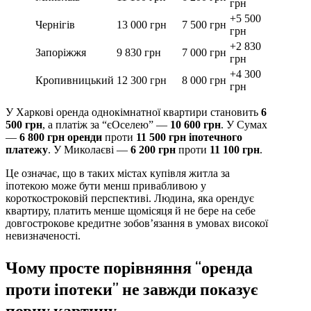
грн
+5 500
Чернігів
13 000 грн
7 500 грн
грн
+2 830
Запоріжжя
9 830 грн
7 000 грн
грн
+4 300
Кропивницький
12 300 грн
8 000 грн
грн
У Харкові оренда однокімнатної квартири становить
6
500 грн
, а платіж за “єОселею” —
10 600 грн
. У Сумах
—
6 800 грн оренди
проти
11 500 грн іпотечного
платежу
. У Миколаєві —
6 200 грн
проти
11 100 грн
.
Це означає, що в таких містах купівля житла за
іпотекою може бути менш привабливою у
короткостроковій перспективі. Людина, яка орендує
квартиру, платить менше щомісяця й не бере на себе
довгострокове кредитне зобов’язання в умовах високої
невизначеності.
Чому просте порівняння “оренда
проти іпотеки” не завжди показує
повну картину