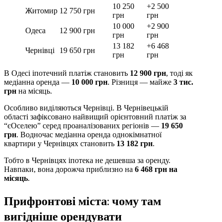
10 250
+2 500
Житомир
12 750 грн
грн
грн
10 000
+2 900
Одеса
12 900 грн
грн
грн
13 182
+6 468
Чернівці
19 650 грн
грн
грн
В Одесі іпотечний платіж становить
12 900 грн
, тоді як
медіанна оренда —
10 000 грн
. Різниця — майже
3 тис.
грн
на місяць.
Особливо виділяються Чернівці. В Чернівецькій
області зафіксовано найвищий орієнтовний платіж за
“єОселею” серед проаналізованих регіонів —
19 650
грн
. Водночас медіанна оренда однокімнатної
квартири у Чернівцях становить
13 182 грн
.
Тобто в Чернівцях іпотека не дешевша за оренду.
Навпаки, вона дорожча приблизно на
6 468 грн на
місяць
.
Прифронтові міста: чому там
вигідніше орендувати