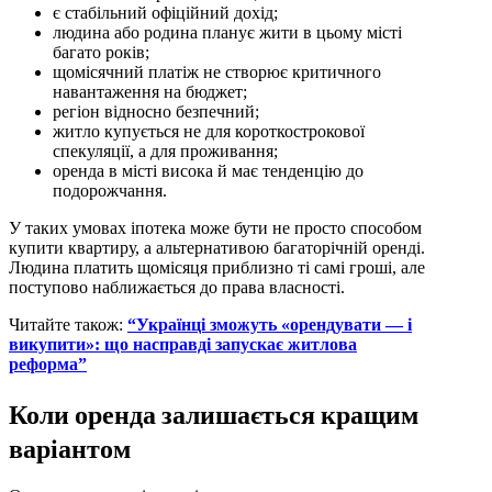
є стабільний офіційний дохід;
людина або родина планує жити в цьому місті
багато років;
щомісячний платіж не створює критичного
навантаження на бюджет;
регіон відносно безпечний;
житло купується не для короткострокової
спекуляції, а для проживання;
оренда в місті висока й має тенденцію до
подорожчання.
У таких умовах іпотека може бути не просто способом
купити квартиру, а альтернативою багаторічній оренді.
Людина платить щомісяця приблизно ті самі гроші, але
поступово наближається до права власності.
Читайте також:
“Українці зможуть «орендувати — і
викупити»: що насправді запускає житлова
реформа”
Коли оренда залишається кращим
варіантом