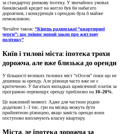
за стандартну ринкову іпотеку. У звичайних умовах
банківський кредит на житло був би набагато
дорожчим, і конкуренція з орендою була б майже
неможливою.
Читайте також:
“Кінець радянської “квартирної
черги”: що змінює новий закон про житлову
політику”
Київ і тилові міста: іпотека трохи
дорожча, але вже близька до оренди
У більшості великих тилових міст “єОселя” поки що не
дешевша за оренду. Але різниця часто вже не є
критичною. У багатьох випадках щомісячний платіж за
програмою перевищує оренду приблизно на
10–20%
.
Це важливий момент. Адже для частини родин
додаткові 1–3 тис. грн на місяць можуть бути
прийнятною різницею, якщо замість оренди вони
поступово виплачують власну квартиру.
Міста, де іпотека дорожча за