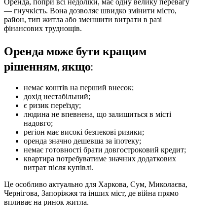
Оренда, попри всі недоліки, має одну велику перевагу
— гнучкість. Вона дозволяє швидко змінити місто,
район, тип житла або зменшити витрати в разі
фінансових труднощів.
Оренда може бути кращим
рішенням, якщо:
немає коштів на перший внесок;
дохід нестабільний;
є ризик переїзду;
людина не впевнена, що залишиться в місті
надовго;
регіон має високі безпекові ризики;
оренда значно дешевша за іпотеку;
немає готовності брати довгостроковий кредит;
квартира потребуватиме значних додаткових
витрат після купівлі.
Це особливо актуально для Харкова, Сум, Миколаєва,
Чернігова, Запоріжжя та інших міст, де війна прямо
впливає на ринок житла.