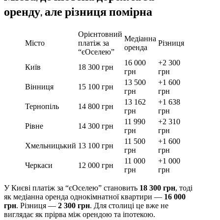
оренду, але різниця помірна
Орієнтовний
Медіанна
Місто
платіж за
Різниця
оренда
“єОселею”
16 000
+2 300
Київ
18 300 грн
грн
грн
13 500
+1 600
Вінниця
15 100 грн
грн
грн
13 162
+1 638
Тернопіль
14 800 грн
грн
грн
11 990
+2 310
Рівне
14 300 грн
грн
грн
11 500
+1 600
Хмельницький
13 100 грн
грн
грн
11 000
+1 000
Черкаси
12 000 грн
грн
грн
У Києві платіж за “єОселею” становить
18 300 грн
, тоді
як медіанна оренда однокімнатної квартири —
16 000
грн
. Різниця —
2 300 грн
. Для столиці це вже не
виглядає як прірва між орендою та іпотекою.