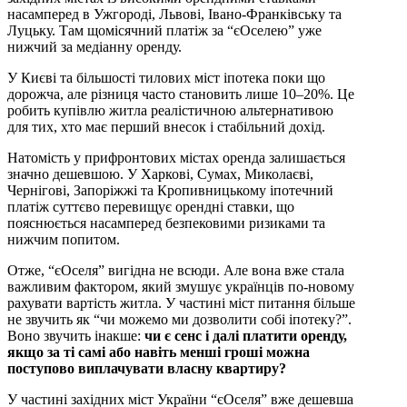
насамперед в Ужгороді, Львові, Івано-Франківську та
Луцьку. Там щомісячний платіж за “єОселею” уже
нижчий за медіанну оренду.
У Києві та більшості тилових міст іпотека поки що
дорожча, але різниця часто становить лише 10–20%. Це
робить купівлю житла реалістичною альтернативою
для тих, хто має перший внесок і стабільний дохід.
Натомість у прифронтових містах оренда залишається
значно дешевшою. У Харкові, Сумах, Миколаєві,
Чернігові, Запоріжжі та Кропивницькому іпотечний
платіж суттєво перевищує орендні ставки, що
пояснюється насамперед безпековими ризиками та
нижчим попитом.
Отже, “єОселя” вигідна не всюди. Але вона вже стала
важливим фактором, який змушує українців по-новому
рахувати вартість житла. У частині міст питання більше
не звучить як “чи можемо ми дозволити собі іпотеку?”.
Воно звучить інакше:
чи є сенс і далі платити оренду,
якщо за ті самі або навіть менші гроші можна
поступово виплачувати власну квартиру?
У частині західних міст України “єОселя” вже дешевша