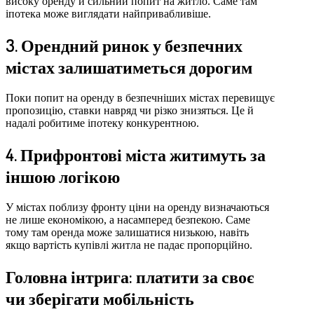
високу оренду й сильний попит на житло. Саме там
іпотека може виглядати найпривабливіше.
3. Орендний ринок у безпечних
містах залишатиметься дорогим
Поки попит на оренду в безпечніших містах перевищує
пропозицію, ставки навряд чи різко знизяться. Це й
надалі робитиме іпотеку конкурентною.
4. Прифронтові міста житимуть за
іншою логікою
У містах поблизу фронту ціни на оренду визначаються
не лише економікою, а насамперед безпекою. Саме
тому там оренда може залишатися низькою, навіть
якщо вартість купівлі житла не падає пропорційно.
Головна інтрига: платити за своє
чи зберігати мобільність