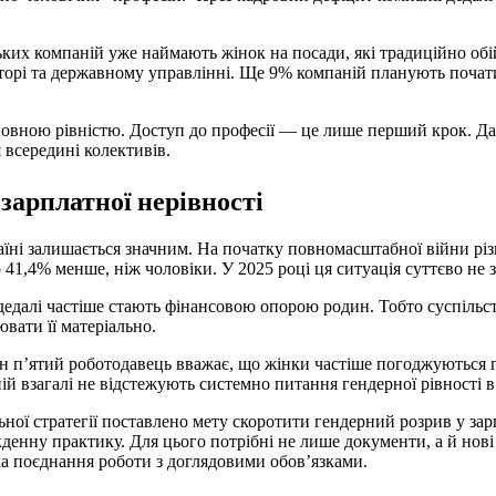
ьких компаній уже наймають жінок на посади, які традиційно обі
екторі та державному управлінні. Ще 9% компаній планують почат
повною рівністю. Доступ до професії — це лише перший крок. Д
 всередині колективів.
зарплатної нерівності
аїні залишається значним. На початку повномасштабної війни різ
 41,4% менше, ніж чоловіки. У 2025 році ця ситуація суттєво не 
и дедалі частіше стають фінансовою опорою родин. Тобто суспіль
вати її матеріально.
н п’ятий роботодавець вважає, що жінки частіше погоджуються
ій взагалі не відстежують системно питання гендерної рівності в 
ої стратегії поставлено мету скоротити гендерний розрив у зар
якденну практику. Для цього потрібні не лише документи, а й нов
мка поєднання роботи з доглядовими обов’язками.