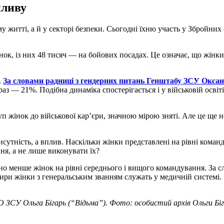
пливу
 житті, а й у секторі безпеки. Сьогодні їхню участь у Збройних
ок, із них 48 тисяч — на бойових посадах. Це означає, що жінки
.
За словами радниці з гендерних питань Генштабу ЗСУ Оксан
аз — 21%. Подібна динаміка спостерігається і у військовій освіті
п жінок до військової кар’єри, значною мірою зняті. Але це ще н
сутність, а вплив. Наскільки жінки представлені на рівні кома
ня, а не лише виконувати їх?
чно менше жінок на рівні середнього і вищого командування. За с
ири жінки з генеральським званням служать у медичній системі.
 ЗСУ Ольга Бігарь (“Відьма”). Фото: особистий архів Ольги Біг