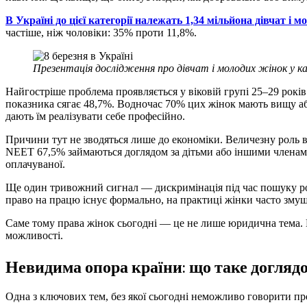
В Україні до цієї категорії належать 1,34 мільйона дівчат і 
частіше, ніж чоловіки: 35% проти 11,8%.
Презентація дослідження про дівчат і молодих жінок у кат
Найгостріше проблема проявляється у віковій групі 25–29 років.
показника сягає 48,7%. Водночас 70% цих жінок мають вищу або ф
дають їм реалізувати себе професійно.
Причини тут не зводяться лише до економіки. Величезну роль ві
NEET 67,5% займаються доглядом за дітьми або іншими членами
оплачуваної.
Ще один тривожний сигнал — дискримінація під час пошуку роб
право на працю існує формально, на практиці жінки часто змуш
Саме тому права жінок сьогодні — це не лише юридична тема. Це
можливості.
Невидима опора країни: що таке догляд
Одна з ключових тем, без якої сьогодні неможливо говорити пр