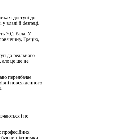
иках: доступі до
у владі й безпеці.
ть 70,2 бала. У
ловаччину, Грецію,
туп до реального
, але це ще не
раво передбачає
 рівні повсякденного
ю.
вчаються і не
ає професійних
ребуючи підтримки.