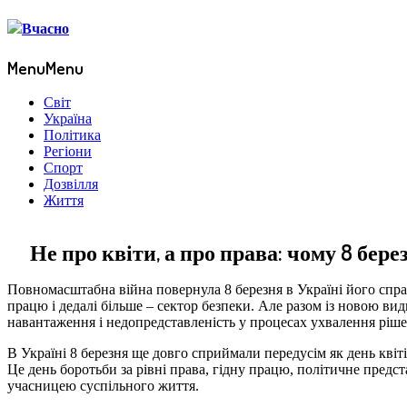
Menu
Menu
Світ
Україна
Політика
Регіони
Спорт
Дозвілля
Життя
Не про квіти, а про права: чому 8 бер
Повномасштабна війна повернула 8 березня в Україні його спра
працю і дедалі більше – сектор безпеки. Але разом із новою вид
навантаження і недопредставленість у процесах ухвалення ріше
В Україні 8 березня ще довго сприймали передусім як день квітів
Це день боротьби за рівні права, гідну працю, політичне предс
учасницею суспільного життя.