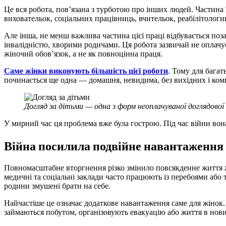
Це вся робота, пов’язана з турботою про інших людей. Частина 
виховательок, соціальних працівниць, вчительок, реабілітологи
Але інша, не менш важлива частина цієї праці відбувається поз
інвалідністю, хворими родичами. Ця робота зазвичай не оплачу
жіночий обов’язок, а не як повноцінна праця.
Саме жінки виконують більшість цієї роботи
. Тому для багат
починається ще одна — домашня, невидима, без вихідних і комп
Догляд за дітьми — одна з форм неоплачуваної доглядової
У мирний час ця проблема вже була гострою. Під час війни вон
Війна посилила подвійне навантаження
Повномасштабне вторгнення різко змінило повсякденне життя жі
медичні та соціальні заклади часто працюють із перебоями або
родини змушені брати на себе.
Найчастіше це означає додаткове навантаження саме для жінок.
займаються побутом, організовують евакуацію або життя в нов