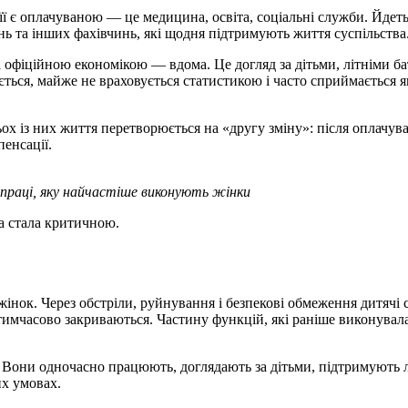
її є оплачуваною — це медицина, освіта, соціальні служби. Йдеть
нь та інших фахівчинь, які щодня підтримують життя суспільства
а офіційною економікою — вдома. Це догляд за дітьми, літніми б
ється, майже не враховується статистикою і часто сприймається
ьох із них життя перетворюється на «другу зміну»: після оплачув
енсації.
 праці, яку найчастіше виконують жінки
а стала критичною.
нок. Через обстріли, руйнування і безпекові обмеження дитячі 
 тимчасово закриваються. Частину функцій, які раніше виконувал
 Вони одночасно працюють, доглядають за дітьми, підтримують л
их умовах.