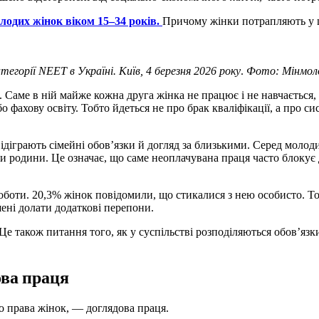
молодих жінок віком 15–34 років.
Причому жінки потрапляють у 
егорії NEET в Україні. Київ, 4 березня 2026 року
.
Фото: Мінмол
 Саме в ній майже кожна друга жінка не працює і не навчається, 
ахову освіту. Тобто йдеться не про брак кваліфікації, а про сис
діграють сімейні обов’язки й догляд за близькими. Серед молоди
 родини. Це означає, що саме неоплачувана праця часто блокує 
оти. 20,3% жінок повідомили, що стикалися з нею особисто. Тоб
ені долати додаткові перепони.
 також питання того, як у суспільстві розподіляються обов’язки,
ова праця
о права жінок, — доглядова праця.