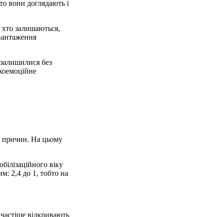
бто вони доглядають і
, хто залишаються,
авантаження
 залишилися без
ихоемоційне
их причин. На цьому
мобілізаційного віку
: 2,4 до 1, тобто на
 частіше відкривають