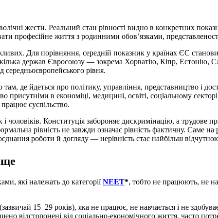
олічні жести. Реальний стан рівності видно в конкретних показн
вати професійне життя з родинними обов’язками, представленості 
жливих. Для порівняння, середній показник у країнах ЄС станови
и кілька держав Євросоюзу — зокрема Хорватію, Кіпр, Естонію, С
ід середньоєвропейського рівня.
 там, де йдеться про політику, управління, представництво і дос
о присутніми в економіці, медицині, освіті, соціальному секторі
 працює суспільство.
 і чоловіків. Конституція забороняє дискримінацію, а трудове п
 формальна рівність не завжди означає рівність фактичну. Саме на
єднання роботи й догляду — нерівність стає найбільш відчутно
аще
ми, які належать до категорії
NEET
*
, тобто не працюють, не на
 (зазвичай 15–29 років), яка не працює, не навчається і не здобув
шено відсторонені від соціально-економічного життя, часто пот