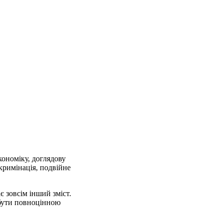
кономіку, доглядову
скримінація, подвійне
є зовсім інший зміст.
и бути повноцінною