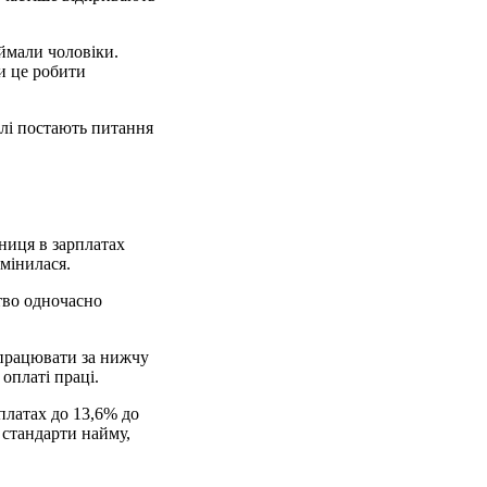
ймали чоловіки.
и це робити
алі постають питання
ниця в зарплатах
змінилася.
ство одночасно
 працювати за нижчу
оплаті праці.
платах до 13,6% до
і стандарти найму,