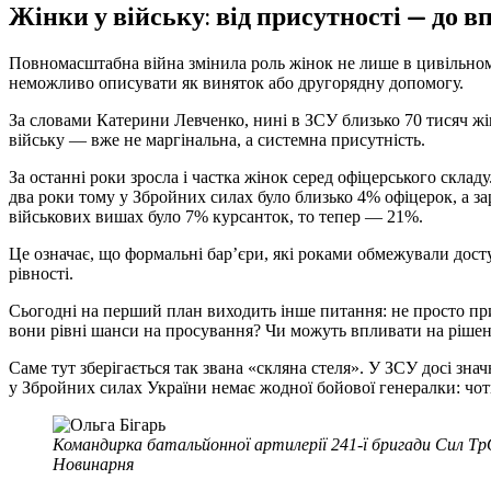
Жінки у війську: від присутності — до в
Повномасштабна війна змінила роль жінок не лише в цивільному
неможливо описувати як виняток або другорядну допомогу.
За словами Катерини Левченко, нині в ЗСУ близько 70 тисяч жін
війську — вже не маргінальна, а системна присутність.
За останні роки зросла і частка жінок серед офіцерського складу
два роки тому у Збройних силах було близько 4% офіцерок, а зар
військових вишах було 7% курсанток, то тепер — 21%.
Це означає, що формальні бар’єри, які роками обмежували досту
рівності.
Сьогодні на перший план виходить інше питання: не просто при
вони рівні шанси на просування? Чи можуть впливати на рішен
Саме тут зберігається так звана «скляна стеля». У ЗСУ досі зна
у Збройних силах України немає жодної бойової генералки: чот
Командирка батальйонної артилерії 241-ї бригади Сил ТрО
Новинарня