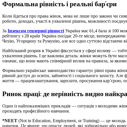
Формальна рівність і реальні бар’єри
Коли йдеться про права жінок, мова не лише про закони чи симв
роботи, доходах, участі в ухваленні рішень, можливості поєдну
За
Індексом гендерної рівності
Україна має 61,4 бала зі 100 мо
рейтингу з 28 країн Україна посідає 20-те місце, випереджаюч
Чехію, Угорщину та Румунію, але все одно суттєво відстаючи в
Найбільший розрив в Україні фіксується у сфері впливу — тобто
ухвалення рішень. І це важлива деталь: жінки можуть бути масов
означає, що вони мають співмірний вплив на правила, за якими
Формально українське законодавство гарантує рівні права жінок
рівний доступ до освіти, зайнятості і соціального захисту. Але
життя — працевлаштування, зарплати, просування кар’єрою, по
Ринок праці: де нерівність видно найкр
Один із найпоказовіших прикладів — ситуація з молодими жінка
проходять професійного навчання.
*NEET
(Not in Education, Employment, or Training) — це молодь
навичок. Це явище, що описує людей, які добровільно або виму