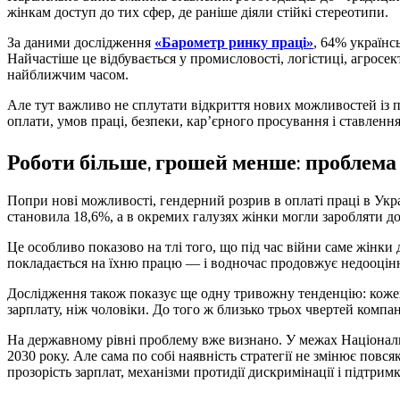
жінкам доступ до тих сфер, де раніше діяли стійкі стереотипи.
За даними дослідження
«Барометр ринку праці»
, 64% українс
Найчастіше це відбувається у промисловості, логістиці, агрос
найближчим часом.
Але тут важливо не сплутати відкриття нових можливостей із 
оплати, умов праці, безпеки, кар’єрного просування і ставлення
Роботи більше, грошей менше: проблема 
Попри нові можливості, гендерний розрив в оплаті праці в Укр
становила 18,6%, а в окремих галузях жінки могли заробляти до
Це особливо показово на тлі того, що під час війни саме жінк
покладається на їхню працю — і водночас продовжує недооціню
Дослідження також показує ще одну тривожну тенденцію: коже
зарплату, ніж чоловіки. До того ж близько трьох чвертей компан
На державному рівні проблему вже визнано. У межах Національн
2030 року. Але сама по собі наявність стратегії не змінює повс
прозорість зарплат, механізми протидії дискримінації і підтри