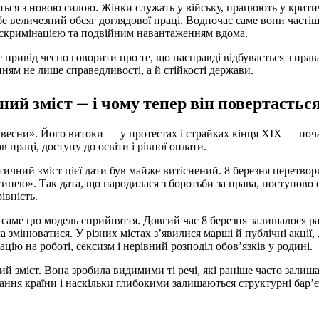
ається з новою силою. Жінки служать у війську, працюють у крит
бе величезний обсяг доглядової праці. Водночас саме вони частіш
скримінацією та подвійним навантаженням вдома.
 привід чесно говорити про те, що насправді відбувається з прав
нням не лише справедливості, а й стійкості держави.
ний зміст — і чому тепер він повертаєтьс
 весни». Його витоки — у протестах і страйках кінця ХІХ — поч
 праці, доступу до освіти і рівної оплати.
ітичний зміст цієї дати був майже витіснений. 8 березня перетвор
гинею». Так дата, що народилася з боротьби за права, поступово
івність.
а саме цю модель сприйняття. Довгий час 8 березня залишалося р
а змінюватися. У різних містах з’явилися марші й публічні акції,
ію на роботі, сексизм і нерівний розподіл обов’язків у родині.
й зміст. Вона зробила видимими ті речі, які раніше часто залиш
ання країни і наскільки глибокими залишаються структурні бар’є