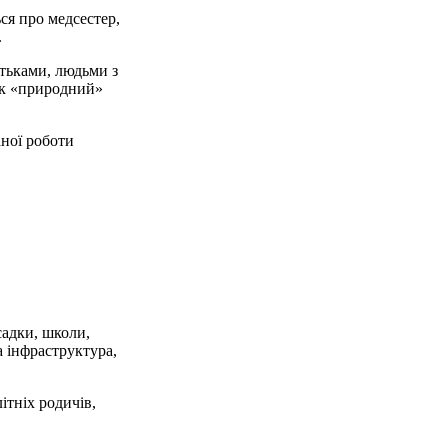
ся про медсестер,
.
атьками, людьми з
 як «природний»
аної роботи
садки, школи,
а інфраструктура,
ітніх родичів,