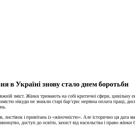
езня в Україні знову стало днем боротьби
вжній зміст. Жінки тримають на собі критичні сфери, цивільну е
имістю нікуди не зникли старі бар’єри: нерівна оплата праці, ди
нь.
, листівок і привітань із «жіночністю». Але історично ця дата ма
тавництво, доступ до освіти, захист від насильства і право жінк