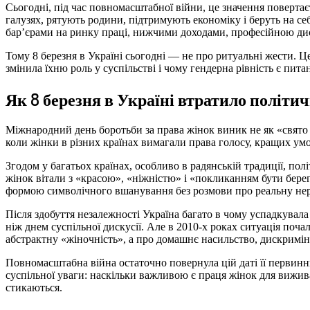
Сьогодні, під час повномасштабної війни, це значення поверт
галузях, рятують родини, підтримують економіку і беруть на се
бар’єрами на ринку праці, нижчими доходами, професійною ди
Тому 8 березня в Україні сьогодні — не про ритуальні жести. Це
змінила їхню роль у суспільстві і чому гендерна рівність є пита
Як 8 березня в Україні втратило політич
Міжнародний день боротьби за права жінок виник не як «свято
коли жінки в різних країнах вимагали права голосу, кращих умов
Згодом у багатьох країнах, особливо в радянській традиції, пол
жінок вітали з «красою», «ніжністю» і «покликанням бути бере
формою символічного вшанування без розмови про реальну нер
Після здобуття незалежності Україна багато в чому успадкувал
ніж днем суспільної дискусії. Але в 2010-х роках ситуація почал
абстрактну «жіночність», а про домашнє насильство, дискримінац
Повномасштабна війна остаточно повернула цій даті її первинни
суспільної уваги: наскільки важливою є праця жінок для вижив
стикаються.