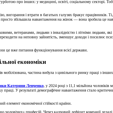
турботою про інших: у медицині, освіті, соціальному секторі. То
ію, вигорання і втрати в багатьох галузях бракує працівників. Ті
не просто збільшила навантаження на жінок — вона зробила це н
овими, ветеранами, людьми з інвалідністю і літніми людьми, які
переходити на неповну зайнятість, зменшує доходи і посилює пс
ійни це вже питання функціонування всієї держави.
ільної економіки
ків мобілізована, частина вибула з цивільного ринку праці з інш
ітики Катерини Левченко
, у 2024 році з 11,1 мільйона чоловіків 
 праці. У результаті демографічне навантаження стало критичним
ий елемент економічної стійкості країни.
но чоловічих» професій. Через кадровий дефіцит компанії дедалі