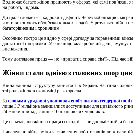
Водночас багато жінок працюють у сферах, які самі пов’язані з 
на роботі, і вдома.
До цього додається кадровий дефіцит. Через мобілізацію, міграц
часто виконують обов’язки кількох людей. У результаті війна 
багаторівневим і хронічним.
Особливо гостро це видно у сфері догляду за пораненими військ
достатньої підтримки. Усе це подовжує робочий день, змушує 
виснаження.
Тому доглядова праця — не «приватна справа сім’ї». Під час в
Жінки стали однією з головних опор цив
Війна змінила і структуру зайнятості в Україні. Частина чолові
тлі роль жінок в економіці різко зросла.
За
словами урядової уповноваженої з питань гендерної пол
лише 3,7 мільйона залишалися доступними для цивільного ринку
24 жінки припадає лише 10 працюючих чоловіків.
Це означає, що жіноча праця сьогодні — не допоміжний, а базов
Паралельно війна змінила ставлення роботодавців до «традицій