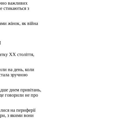
ично важливих
е стикаються з
ами жінок, як війна
я
атку ХХ століття,
или на день, коли
 стала зручною
адше днем привітань,
 де говорили не про
алися на периферії
ри, з якими вони