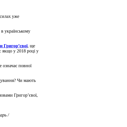
 силах уже
 в українському
и Григор’євої
, ще
: якщо у 2018 році у
е означає повної
ндування? Чи мають
ловами Григор’євої,
арь /