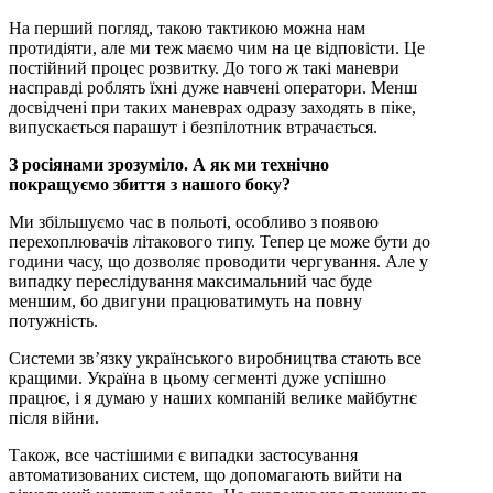
На перший погляд, такою тактикою можна нам
протидіяти, але ми теж маємо чим на це відповісти. Це
постійний процес розвитку. До того ж такі маневри
насправді роблять їхні дуже навчені оператори. Менш
досвідчені при таких маневрах одразу заходять в піке,
випускається парашут і безпілотник втрачається.
З росіянами зрозуміло. А як ми технічно
покращуємо збиття з нашого боку?
Ми збільшуємо час в польоті, особливо з появою
перехоплювачів літакового типу. Тепер це може бути до
години часу, що дозволяє проводити чергування. Але у
випадку переслідування максимальний час буде
меншим, бо двигуни працюватимуть на повну
потужність.
Системи зв’язку українського виробництва стають все
кращими. Україна в цьому сегменті дуже успішно
працює, і я думаю у наших компаній велике майбутнє
після війни.
Також, все частішими є випадки застосування
автоматизованих систем, що допомагають вийти на