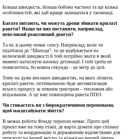
Більша швидкість, більша бойова частина та ще кілька
особливостей, які хай краще залишаться у таємниці.
Багато питають, чи можуть дрони збивати крилаті
ракети? Якщо на них поставити, наприклад,
невеликий реактивний двигун?
Та ні, в цьому немає сенсу. Наприклад, коли ти
підлітаєш до “Шахеда”, то це відбувається на
величезній швидкості й тобі потрібно знати в який
момент натиснути кнопку детонації. І тобі треба не
помилитись, бо кожна секунда – це метр до цілі.
Тому на дуже високих швидкостях, на яких літають
крилаті ракети, оптимальною буде автоматизація
всього процесу за певним тригером – тепловим або
візуальним. А це вже повноцінна ракета ППО.
Чи стикаєтесь ви з бюрократичними перепонами,
щоб масштабувати збиття?
В межах роботи Фонду перепон немає. Проте цей
проєкт вже на тому етапі, де варто думати про спільну
роботу та координацію із державними відомствами для
переходу на інший якісно та кількісно вищий рівень.