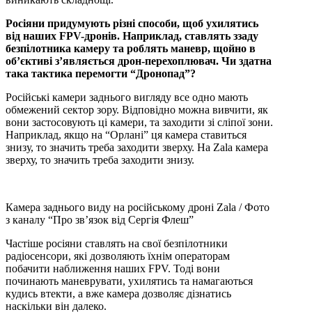
Росіяни придумують різні способи, щоб ухилятись
від наших FPV-дронів. Наприклад, ставлять ззаду
безпілотника камеру та роблять маневр, щойно в
об’єктиві з’являється дрон-перехоплювач. Чи здатна
така тактика перемогти “Дронопад”?
Російські камери заднього вигляду все одно мають
обмежений сектор зору. Відповідно можна вивчити, як
вони застосовують ці камери, та заходити зі сліпої зони.
Наприклад, якщо на “Орлані” ця камера ставиться
знизу, то значить треба заходити зверху. На Zala камера
зверху, то значить треба заходити знизу.
Камера заднього виду на російському дроні Zala / Фото
з каналу “Про зв’язок від Сергія Флеш”
Частіше росіяни ставлять на свої безпілотники
радіосенсори, які дозволяють їхнім операторам
побачити наближення наших FPV. Тоді вони
починають маневрувати, ухилятись та намагаються
кудись втекти, а вже камера дозволяє дізнатись
наскільки він далеко.