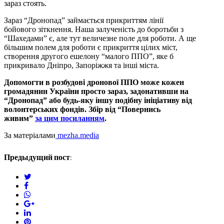
зараз стоять.
Зараз “Дронопад” займається прикриттям лінії
бойового зіткнення. Наша залученість до боротьби з
“Шахедами” є, але тут величезне поле для роботи. А ще
більшим полем для роботи є прикриття цілих міст,
створення другого ешелону “малого ППО”, яке б
прикривало Дніпро, Запоріжжя та інші міста.
Допомогти в розбудові дронової ППО може кожен
громадянин України просто зараз, задонативши на
“Дронопад” або будь-яку іншу подібну ініціативу від
волонтерських фондів. Збір від “Повернись
живим”
за цим посиланням
.
За матеріалами
mezha.media
Предыдущий пост:
twitter
facebook
whatsapp
google+
linkedin
pinterest