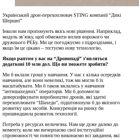
Український дрон-перехоплювач STING компанії “Дикі
Шершні”
Інколи нам пропонують якісь нові рішення. Наприклад,
модуль зв’язку, щоб обмежити вплив ворожого чи
дружнього РЕБу. Ми це погоджуємо з підрозділами, і
якщо їм це цікаво – тестуємо нову технологію.
Якщо раптом у вас на “Дронопаді” з’являться
додаткові 10 млн дол. Що ви зможете зробити?
Ми б вклали гроші у навчання. У нас є кілька осередків
навчання, але вони невеликі, тож ми могли б їх
масштабувати. Ми б також вклались у навчання
“антишахедних” операторів. Ми б допомогли
диверсифікувати виробництво дронів, які здатні
перехоплювати “Шахеди”, підштовхнули б до якісного
розвитку цих засобів. Конкуренція на ринку би
пришвидшила розвиток технології.
Потреба у ресурсах величезна. Нам ще дуже далеко до
моменту, коли ми вичерпаємо свої інституційні
спроможності чи повністю виконаємо всі завдання, які