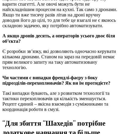
варити спагетті. Але овочі можуть бути не
найскладнішим процесом на кухні. Так само з дронами.
Якщо ти вже тисячу разів літав на дроні вручну
доводив його до цілі, то для тебе це взагалі не є якоюсь
складною задачею, яку потрібно автоматизувати.
А якщо дронів десять, а операторів усього двоє біля
об’єкта?
Є розробки зв’язку, які дозволяють одночасно керувати
кількома дронами. Станом на зараз на передовій немає
прям великого запиту на таку автоматизовану
технологію.
Чи частими є випадки френдлі-фаєру з боку
підрозділів-перехоплювачів? Як ви їм протидієте?
Такі випадки бувають, але з розвитком технології та
тактики перехоплювачів ця кількість зменшується.
Рецепт єдиний – якісна взаємодія з суміжниками та
координація роботи в смузі.
“Для збиття “Шахедів” потрібне
додаткове навчання та більше