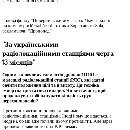
час на навчання суміжників.
Голова фонду “Повернись живим” Тарас Чмут спалює
на камеру російські безпілотники Supercam та Zala,
рекламуючи “Дронопад”
“За українськими
радіолокаційними станціями черга
13 місяців”
Одним з ключових елементів дронової ППО є
маленькі радіолокаційні станції (РЛС), які здатні
бачити положення цілі та її висоту. Ця техніка
імпортна і достатньо складна. Чи вистачає її, щоб
продовжувати збільшувати кількість груп
перехоплювачів?
Противник активно полює за нашими
радіолокаційними станціями. Іноді йому це вдається, а
іноді ні, бо ми вже почали цьому протидіяти. Але зараз
проблем із наявністю цих РЛС немає.