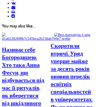
vkontakte
email
print
reddit
reddit
You may also like...
Скоротили
Називає себе
втричі. Уряд
Богородицею.
уперше майже
Хто така Анна
за десять років
Фесун, що
оновив перелік
відбувається під
освітніх
час її ритуалів,
спеціальностей
як вберегтися
в університетах.
від шкідливого
Як це вплине на