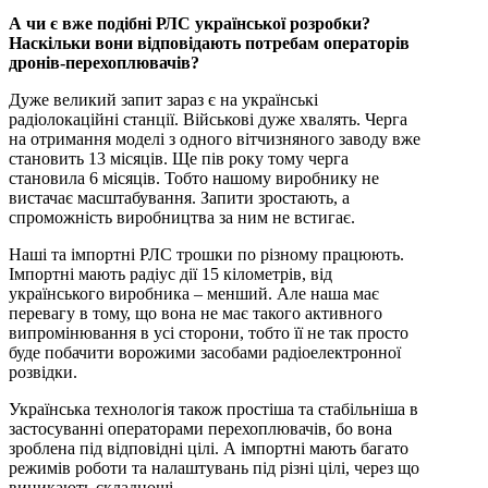
А чи є вже подібні РЛС української розробки?
Наскільки вони відповідають потребам операторів
дронів-перехоплювачів?
Дуже великий запит зараз є на українські
радіолокаційні станції. Військові дуже хвалять. Черга
на отримання моделі з одного вітчизняного заводу вже
становить 13 місяців. Ще пів року тому черга
становила 6 місяців. Тобто нашому виробнику не
вистачає масштабування. Запити зростають, а
спроможність виробництва за ним не встигає.
Наші та імпортні РЛС трошки по різному працюють.
Імпортні мають радіус дії 15 кілометрів, від
українського виробника – менший. Але наша має
перевагу в тому, що вона не має такого активного
випромінювання в усі сторони, тобто її не так просто
буде побачити ворожими засобами радіоелектронної
розвідки.
Українська технологія також простіша та стабільніша в
застосуванні операторами перехоплювачів, бо вона
зроблена під відповідні цілі. А імпортні мають багато
режимів роботи та налаштувань під різні цілі, через що
виникають складнощі.