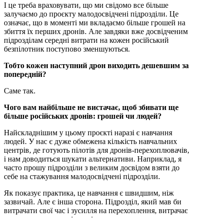
І це треба враховувати, що ми свідомо все більше
залучаємо до проєкту малодосвідчені підрозділи. Це
означає, що в моменті ми вкладаємо більше грошей на
збиття їх перших дронів. Але завдяки вже досвідченим
підрозділам середні витрати на кожен російський
безпілотник поступово зменшуються.
Тобто кожен наступний дрон виходить дешевшим за
попередній?
Саме так.
Чого вам найбільше не вистачає, щоб збивати ще
більше російських дронів: грошей чи людей?
Найскладнішим у цьому проєкті наразі є навчання
людей. У нас є дуже обмежена кількість навчальних
центрів, де готують пілотів для дронів-перехоплювачів,
і нам доводиться шукати альтернативи. Наприклад, я
часто прошу підрозділи з великим досвідом взяти до
себе на стажування малодосвідчені підрозділи.
Як показує практика, це навчання є швидшим, ніж
зазвичай. Але є інша сторона. Підрозділ, який мав би
витрачати свої час і зусилля на перехоплення, витрачає