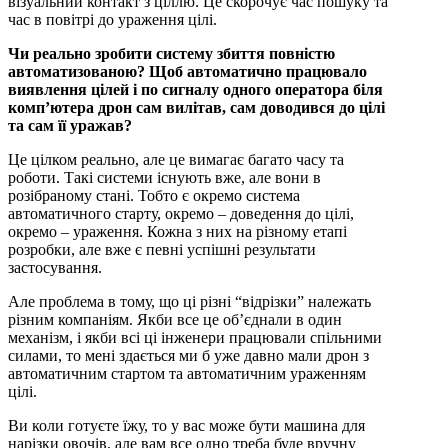
візуальний контакт з ціллю. Це скорочує час пошуку та
час в повітрі до ураження цілі.
Чи реально зробити систему збиття повністю
автоматизованою? Щоб автоматично працювало
виявлення цілей і по сигналу одного оператора біля
комп’ютера дрон сам вилітав, сам доводився до цілі
та сам її уражав?
Це цілком реально, але це вимагає багато часу та
роботи. Такі системи існують вже, але вони в
розібраному стані. Тобто є окремо система
автоматичного старту, окремо – доведення до цілі,
окремо – ураження. Кожна з них на різному етапі
розробки, але вже є певні успішні результати
застосування.
Але проблема в тому, що ці різні “відрізки” належать
різним компаніям. Якби все це об’єднали в один
механізм, і якби всі ці інженери працювали спільними
силами, то мені здається ми б уже давно мали дрон з
автоматичним стартом та автоматичним ураженням
цілі.
Ви коли готуєте їжу, то у вас може бути машина для
нарізки овочів, але вам все одно треба буде вручну