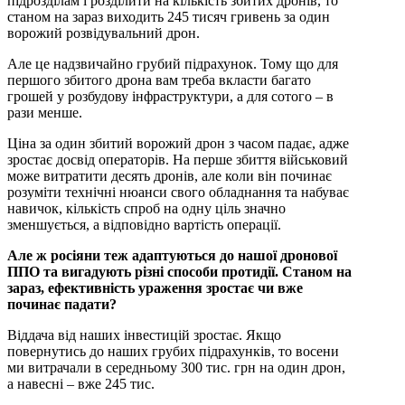
підрозділам і розділити на кількість збитих дронів, то
станом на зараз виходить 245 тисяч гривень за один
ворожий розвідувальний дрон.
Але це надзвичайно грубий підрахунок. Тому що для
першого збитого дрона вам треба вкласти багато
грошей у розбудову інфраструктури, а для сотого – в
рази менше.
Ціна за один збитий ворожий дрон з часом падає, адже
зростає досвід операторів. На перше збиття військовий
може витратити десять дронів, але коли він починає
розуміти технічні нюанси свого обладнання та набуває
навичок, кількість спроб на одну ціль значно
зменшується, а відповідно вартість операції.
Але ж росіяни теж адаптуються до нашої дронової
ППО та вигадують різні способи протидії. Станом на
зараз, ефективність ураження зростає чи вже
починає падати?
Віддача від наших інвестицій зростає. Якщо
повернутись до наших грубих підрахунків, то восени
ми витрачали в середньому 300 тис. грн на один дрон,
а навесні – вже 245 тис.