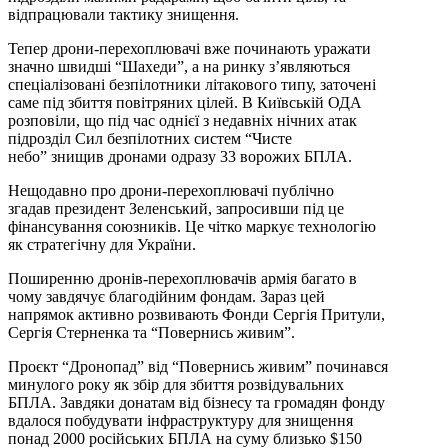
відпрацювали тактику знищення.
Тепер дрони-перехоплювачі вже починають уражати
значно швидші “Шахеди”, а на ринку з’являються
спеціалізовані безпілотники літакового типу, заточені
саме під збиття повітряних цілей. В Київській ОДА
розповіли, що під час однієї з недавніх нічних атак
підрозділ Сил безпілотних систем “Чисте
небо” знищив дронами одразу 33 ворожих БПЛА.
Нещодавно про дрони-перехоплювачі публічно
згадав президент Зеленський, запросивши під це
фінансування союзників. Це чітко маркує технологію
як стратегічну для України.
Поширенню дронів-перехоплювачів армія багато в
чому завдячує благодійним фондам. Зараз цей
напрямок активно розвивають Фонди Сергія Притули,
Сергія Стерненка та “Повернись живим”.
Проєкт “Дронопад” від “Повернись живим” починався
минулого року як збір для збиття розвідувальних
БПЛА. Завдяки донатам від бізнесу та громадян фонду
вдалося побудувати інфраструктуру для знищення
понад 2000 російських БПЛА на суму близько $150