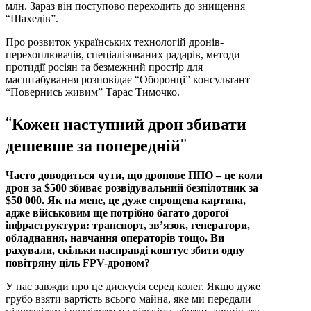
млн. Зараз він поступово переходить до знищення
“Шахедів”.
Про розвиток українських технологій дронів-
перехоплювачів, спеціалізованих радарів, методи
протидії росіян та безмежний простір для
масштабування розповідає “Оборонці” консультант
“Повернись живим” Тарас Тимочко.
“Кожен наступний дрон збивати
дешевше за попередній”
Часто доводиться чути, що дронове ППО – це коли
дрон за $500 збиває розвідувальний безпілотник за
$50 000. Як на мене, це дуже спрощена картина,
адже військовим ще потрібно багато дорогої
інфраструктури: транспорт, зв’язок, генератори,
обладнання, навчання операторів тощо. Ви
рахували, скільки насправді коштує збити одну
повітряну ціль FPV-дроном?
У нас завжди про це дискусія серед колег. Якщо дуже
грубо взяти вартість всього майна, яке ми передали