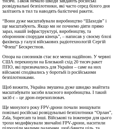
тисячі. Також немало шкоди завдають російські
розвідувальні безпілотники, які часто серед білого дня
залітають в тил та наводять балістичні ракети.
“Вони дуже масштабували виробництво “Шахедів” і
ще масштабують. Якщо ми не почнемо діяти прямо
зараз, нашій інфраструктурі, виробництву, та
оборонним спорудам кінець”, – написав у своєму блозі
фахівець у галузі військових радіотехнологій Сергій
“Флеш” Бескрестнов.
Опора на союзників стає все менш надійною. У червні
США перекинули на Близький схід 20 тисяч ракет
ППО, які призначались для України – саме на них
військові сподівались у боротьбі із російськими
безпілотниками.
Щоб вижити, Україна змушена дуже швидко знайтита
масштабувати засоби власного виробництва. І такий
засіб є – це дрон-перехоплювач.
Ще минулого року FPV-дрони почали знищувати
повільні російські розвідувальні безпілотники “Орлан”,
Zala, Supercam та інші. Військові та інженери для цього
трохи модифікували звичайні FPV-дрони, наситили
підрозділи малими радарами, щоб бачити ціль, та