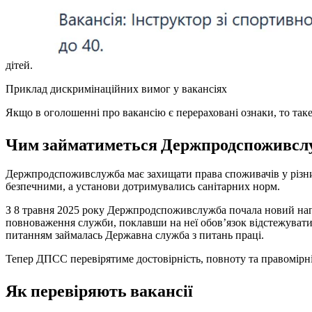
дітей.
Приклад дискримінаційних вимог у вакансіях
Якщо в оголошенні про вакансію є перераховані ознаки, то та
Чим займатиметься Держпродспоживсл
Держпродспоживслужба має захищати права споживачів у різни
безпечними, а установи дотримувались санітарних норм.
З 8 травня 2025 року Держпродспоживслужба почала новий напря
повноваження служби, поклавши на неї обов’язок відстежувати
питанням займалась Державна служба з питань праці.
Тепер ДПСС перевірятиме достовірність, повноту та правомірн
Як перевіряють вакансії