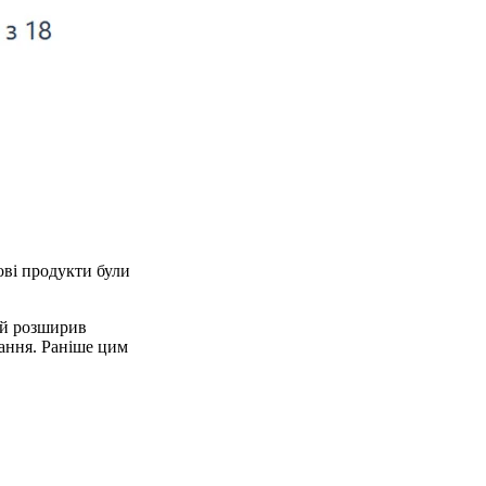
ові продукти були
ий розширив
ання. Раніше цим