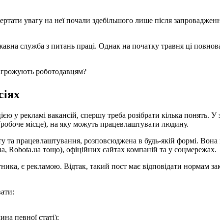
вертати увагу на неї почали здебільшого лише після запроваджен
авна служба з питань праці. Однак на початку травня ці повно
 загрожують роботодавцям?
сіях
єю у рекламі вакансій, спершу треба розібрати кілька понять. У 
 (робоче місце), на яку можуть працевлаштувати людину.
у та працевлаштування, розповсюджена в будь-якій формі. Вона 
a, Robota.ua тощо), офіційних сайтах компаній та у соцмережах.
тника, є рекламою. Відтак, такий пост має відповідати нормам за
вати:
на певної статі);