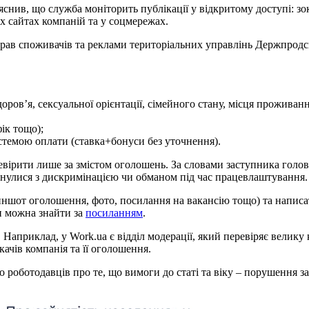
в, що служба моніторить публікації у відкритому доступі: зокр
их сайтах компаній та у соцмережах.
у прав споживачів та реклами територіальних управлінь Держпро
оров’я, сексуальної орієнтації, сімейного стану, місця проживан
ік тощо);
стемою оплати (ставка+бонуси без уточнення).
ревірити лише за змістом оголошень. За словами заступника голо
ткнулися з дискримінацією чи обманом під час працевлаштування.
криншот оголошення, фото, посилання на вакансію тощо) та напис
и можна знайти за
посиланням
.
априклад, у Work.ua є відділ модерації, який перевіряє велику к
качів компанія та її оголошення.
 роботодавців про те, що вимоги до статі та віку – порушення з