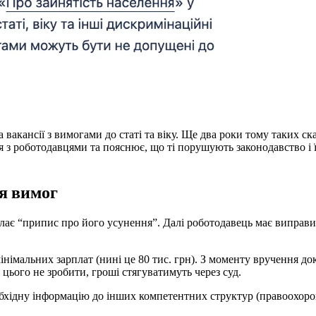
 вакансії з вимогами до статі та віку. Ще два роки тому таких ска
ся з роботодавцями та пояснює, що ті порушують законодавство і 
я вимог
є “припис про його усунення”. Далі роботодавець має виправи
мінімальних зарплат (нині це 80 тис. грн). З моменту вручення д
цього не зробити, гроші стягуватимуть через суд.
обхідну інформацію до інших компетентних структур (правоохоро