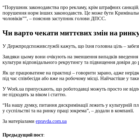
“Порушник законодавства про рекламу, крім штрафних санкцій
порушення норм інших законодавств. Це може бути Кримінальни
чоловіків””, – пояснив заступник голови ДПСС.
Чи варто чекати миттєвих змін на ринку
У Держпродспоживслужбі кажуть, що їхня головна ціль – забезп
Завдяки цьому вони очікують на зменшення випадків введення к
культури відповідального рекрутингу та підвищення довіри до р
Як це працюватиме на практиці – говорити зарано, адже нерід
під час співбесіди або вже на робочому місці. Найчастіше у та
У Work.ua припускають, що роботодавці можуть просто не відпов
не підходять за віком і статтю.
“На нашу думку, питання дискримінації лежить у культурній п
у суспільстві та на ринку праці зокрема”, – додали в компанії.
За матеріалами
epravda.com.ua
Предыдущий пост: