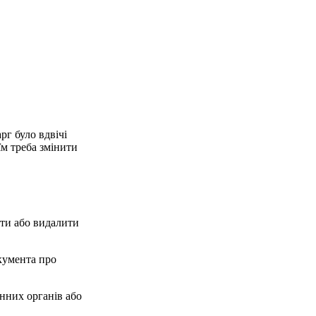
рг було вдвічі
їм треба змінити
ти або видалити
окумента про
нних органів або