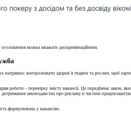
ке оголошення можна вважати дискримінаційним.
ужба
х напрямах: контролювати здоров’я тварин та рослин, щоб харч
м роботи – перевірку змісту вакансії. Це передбачає закон, як
 дотримання законодавства про рекламу в частині працевлаштув
ість формулювань у вакансіях.