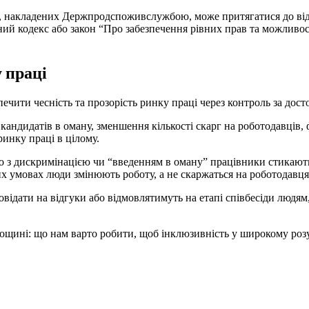
, накладених Держпродспоживслужбою, може притягатися до від
й кодекс або закон “Про забезпечення рівних прав та можливос
 праці
ечити чесність та прозорість ринку праці через контроль за дост
андидатів в оману, зменшення кількості скарг на роботодавців,
инку праці в цілому.
ко з дискримінацією чи “введенням в оману” працівники стикают
ких умовах люди змінюють роботу, а не скаржаться на роботодавця
ідати на відгуки або відмовлятимуть на етапі співбесіди людям, 
лощині: що нам варто робити, щоб інклюзивність у широкому роз