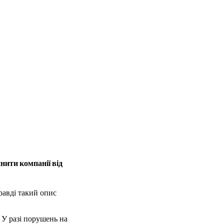
нити компанії від
равді такий опис
. У разі порушень на