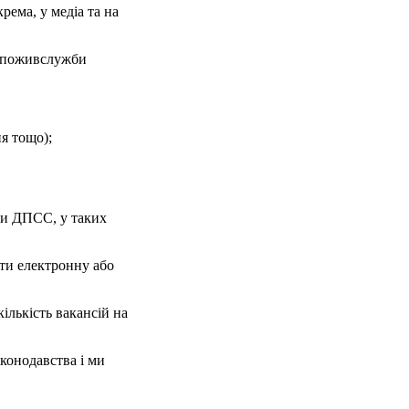
ема, у медіа та на
дспоживслужби
ня тощо);
ви ДПСС, у таких
ати електронну або
ількість вакансій на
аконодавства і ми