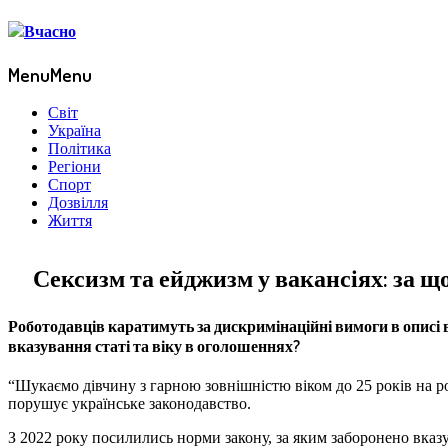
Menu
Menu
Світ
Україна
Політика
Регіони
Спорт
Дозвілля
Життя
Сексизм та ейджизм у вакансіях: за 
Роботодавців каратимуть за дискримінаційні вимоги в описі 
вказування статі та віку в оголошеннях?
“Шукаємо дівчину з гарною зовнішністю віком до 25 років на ро
порушує українське законодавство.
З 2022 року посилились норми закону, за яким заборонено вказув