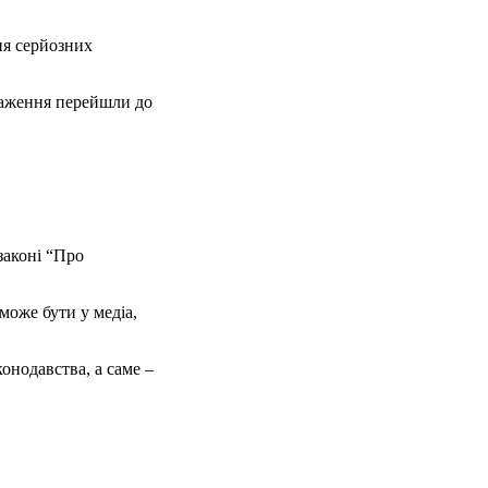
ня серйозних
важення перейшли до
законі “Про
може бути у медіа,
конодавства, а саме –