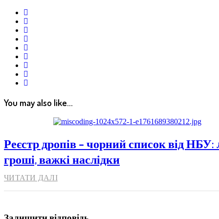
twitter
facebook
google+
linkedin
pinterest
vkontakte
email
print
reddit
reddit
You may also like...
Реєстр дропів – чорний список від НБУ: 
гроші, важкі наслідки
ЧИТАТИ ДАЛІ
Залишити відповідь