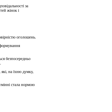
повідальності за
тей жінок і
овірністю оголошень.
 формування
ься безпосередньо
.
які, на їхню думку,
умінні стала нормою