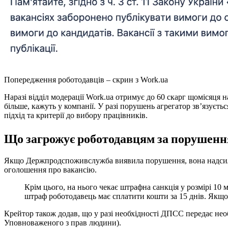
Попередження роботодавців – скрин з Work.ua
Наразі відділ модерації Work.ua отримує до 60 скарг щомісяця на
більше, кажуть у компанії. У разі порушень агрегатор звʼязуєть
підхід та критерії до вибору працівників.
Що загрожує роботодавцям за порушенн
Якщо Держпродспоживслужба виявила порушення, вона надсила
оголошення про вакансію.
Крім цього, на нього чекає штрафна санкція у розмірі 10 
штраф роботодавець має сплатити кошти за 15 днів. Якщо 
Крейтор також додав, що у разі необхідності ДПСС передає не
Уповноваженого з прав людини).