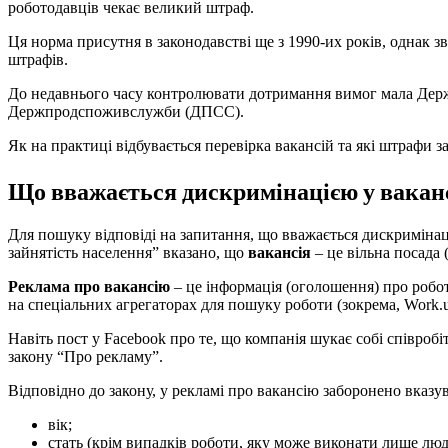
роботодавців чекає великий штраф.
Ця норма присутня в законодавстві ще з 1990-их років, однак з
штрафів.
До недавнього часу контролювати дотримання вимог мала Держ
Держпродспоживслужби (ДПСС).
Як на практиці відбувається перевірка вакансій та які штрафи
Що вважається дискримінацією у вакан
Для пошуку відповіді на запитання, що вважається дискримінаці
зайнятість населення” вказано, що
вакансія
– це вільна посада
Реклама про вакансію
– це інформація (оголошення) про робот
на спеціальних агрегаторах для пошуку роботи (зокрема, Work.u
Навіть пост у Facebook про те, що компанія шукає собі співробі
закону “Про рекламу”.
Відповідно до закону, у рекламі про вакансію заборонено вказу
вік;
стать (крім випадків роботи, яку може виконати лише люди