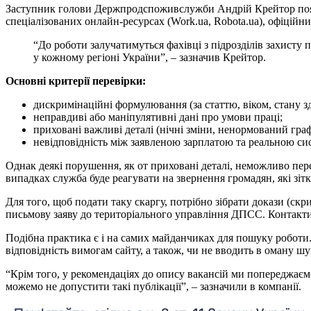
Заступник голови Держпродспоживслужби Андрій Крейтор поясни
спеціалізованих онлайн-ресурсах (Work.ua, Robota.ua), офіційн
“До роботи залучатимуться фахівці з підрозділів захист
у кожному регіоні України”, – зазначив Крейтор.
Основні критерії перевірки:
дискримінаційні формулювання (за статтю, віком, стану зд
неправдиві або маніпулятивні дані про умови праці;
приховані важливі деталі (нічні зміни, ненормований граф
невідповідність між заявленою зарплатою та реальною си
Однак деякі порушення, як от приховані деталі, неможливо пе
випадках служба буде реагувати на звернення громадян, які зі
Для того, щоб подати таку скаргу, потрібно зібрати докази (с
письмову заяву до територіального управління ДПСС. Контакт
Подібна практика є і на самих майданчиках для пошуку роботи. Н
відповідність вимогам сайту, а також, чи не вводить в оману шу
“Крім того, у рекомендаціях до опису вакансій ми попереджаємо
можемо не допустити такі публікації”, – зазначили в компанії.