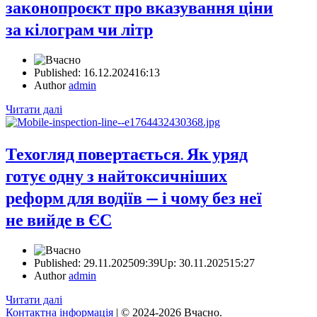
законопроєкт про вказування ціни
за кілограм чи літр
Published:
16.12.2024
16:13
Author
admin
Читати далі
Техогляд повертається. Як уряд
готує одну з найтоксичніших
реформ для водіїв — і чому без неї
не вийде в ЄС
Published:
29.11.2025
09:39
Up: 30.11.2025
15:27
Author
admin
Читати далі
Контактна інформація
| © 2024-2026 Вчасно.