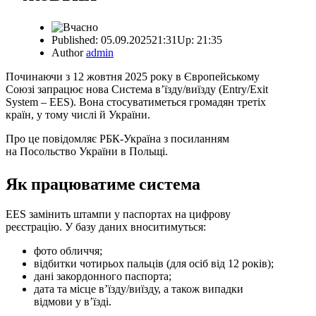
Published:
05.09.2025
21:31
Up:
21:35
Author
admin
Починаючи з 12 жовтня 2025 року в Європейському
Союзі запрацює нова Система в’їзду/виїзду (Entry/Exit
System – EES). Вона стосуватиметься громадян третіх
країн, у тому числі й України.
Про це повідомляє РБК-Україна з посиланням
на Посольство України в Польщі.
Як працюватиме система
EES замінить штампи у паспортах на цифрову
реєстрацію. У базу даних вноситимуться:
фото обличчя;
відбитки чотирьох пальців (для осіб від 12 років);
дані закордонного паспорта;
дата та місце в’їзду/виїзду, а також випадки
відмови у в’їзді.