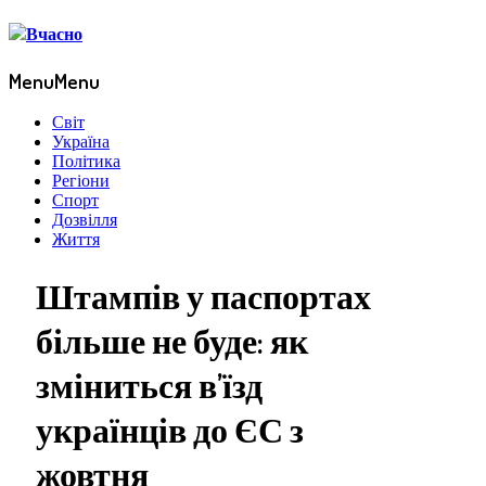
Menu
Menu
Світ
Україна
Політика
Регіони
Спорт
Дозвілля
Життя
Штампів у паспортах
більше не буде: як
зміниться в’їзд
українців до ЄС з
жовтня