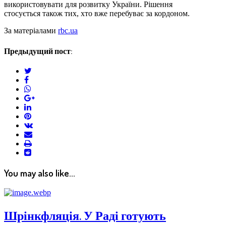
використовувати для розвитку України. Рішення
стосується також тих, хто вже перебуває за кордоном.
За матеріалами
rbc.ua
Предыдущий пост:
twitter
facebook
whatsapp
google+
linkedin
pinterest
vkontakte
email
print
reddit
reddit
You may also like...
Шрінкфляція. У Раді готують