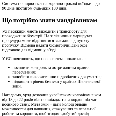
Система поширюється на короткострокові поїздки – до
90 днів протягом будь-яких 180 днів.
Що потрібно знати мандрівникам
Усі пасажири мають виходити з транспорту для
проходження біометрії. На залізничних маршрутах
процедура може відрізнятися залежно від пункту
пропуску. Відмова надати біометричні дані буде
підставою для відмови у в’їзді.
У ЄС пояснюють, що нова система покликана:
посилити контроль за дотриманням правил
перебування;
запобігти використанню підроблених документів;
підвищити рівень безпеки у країнах Шенгенської
зони.
Нагадаємо, уряд дозволив українським чоловікам віком
від 18 до 22 років вільно виїжджати за кордон під час
воєнного стану. Мета змін – дати молоді більше
можливостей для навчання, стажування та легальної
роботи за кордоном, щоб згодом здобутий досвід