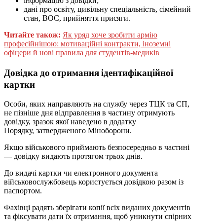
інформацію з довідки;
дані про освіту, цивільну спеціальність, сімейний
стан, ВОС, прийняття присяги.
Читайте також:
Як уряд хоче зробити армію
професійнішою: мотиваційні контракти, іноземні
офіцери й нові правила для студентів-медиків
Довідка до отримання ідентифікаційної
картки
Особи, яких направляють на службу через ТЦК та СП,
не пізніше дня відправлення в частину отримують
довідку, зразок якої наведено в додатку
Порядку, затвердженого Міноборони.
Якщо військового приймають безпосередньо в частині
— довідку видають протягом трьох днів.
До видачі картки чи електронного документа
військовослужбовець користується довідкою разом із
паспортом.
Фахівці радять зберігати копії всіх виданих документів
та фіксувати дати їх отримання, щоб уникнути спірних