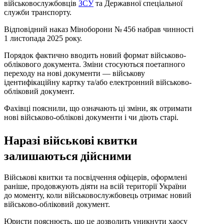
військовослужбовців
ЗСУ
та Державної спеціальної
служби транспорту.
Відповідний наказ Міноборони № 456 набрав чинності
1 листопада 2025 року.
Порядок фактично вводить новий формат військово-
облікового документа. Зміни стосуються поетапного
переходу на нові документи — військову
ідентифікаційну картку та/або електронний військово-
обліковий документ.
Фахівці пояснили, що означають ці зміни, як отримати
нові військово-облікові документи і чи діють старі.
Наразі військові квитки
залишаються дійсними
Військові квитки та посвідчення офіцерів, оформлені
раніше, продовжують діяти на всій території України
до моменту, коли військовослужбовець отримає новий
військово-обліковий документ.
Юристи пояснюєть, що це дозволить уникнути хаосу