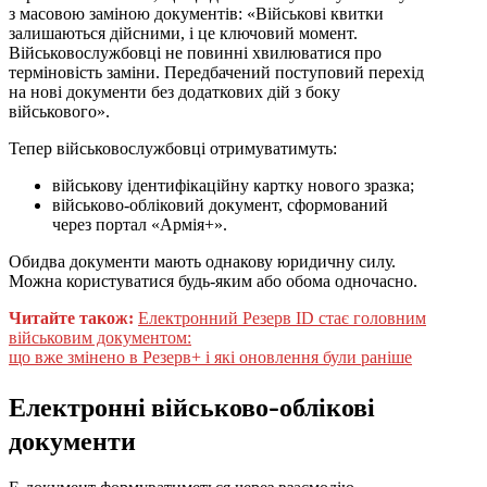
з масовою заміною документів: «Військові квитки
залишаються дійсними, і це ключовий момент.
Військовослужбовці не повинні хвилюватися про
терміновість заміни. Передбачений поступовий перехід
на нові документи без додаткових дій з боку
військового».
Тепер військовослужбовці отримуватимуть:
військову ідентифікаційну картку нового зразка;
військово-обліковий документ, сформований
через портал «Армія+».
Обидва документи мають однакову юридичну силу.
Можна користуватися будь-яким або обома одночасно.
Читайте також:
Електронний Резерв ID стає головним
військовим документом:
що вже змінено в Резерв+ і які оновлення були раніше
Електронні військово-облікові
документи