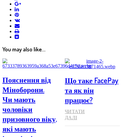
google+
linkedin
pinterest
vkontakte
email
print
reddit
reddit
You may also like...
Пояснення від
Що таке FacePay
Міноборони.
та як він
Чи мають
працює?
чоловіки
ЧИТАТИ
призовного віку,
ДАЛІ
які мають