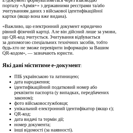
Е-документ формуватиметься через взаємодію
порталу «Армія+» з державними реєстрами та/або
зчитуванням даних з військової ідентифікаційної
картки (якщо вона вже видана).
«Важливо, що електронний документ юридично
рівний фізичній картці. Але він дійсний лише за умови,
що QR-код зчитується. Зчитування відбувається
за допомогою спеціальних технічних засобів, тобто
будь-хто не зможе перевірити інформацію за Вашим
QR-кодом», — зазначають юристи.
Які дані міститиме е-документ:
ПІБ українською та латиницею;
дата народження;
ідентифікаційний податковий номер або
реквізити паспорта (у випадках, передбачених
законом);
фото військовослужбовця;
унікальний електронний ідентифікатор (якщо є);
QR-код;
дата видачі та термін дії;
номер документа;
інші відомості (за наявності).