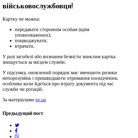
військовослужбовця!
Картку не можна:
передавати стороннім особам (крім
уповноважених);
пошкоджувати;
втрачати.
У разі загибелі або визнання безвісти зниклим картка
знищується за місцем служби.
У підсумку, оновлений порядок має зменшити ризики
непорозумінь і пришвидшити отримання посвідчення,
особливо коли йдеться про втрату документа під час
служби чи ротацій.
За матеріалами
nv.ua
Предыдущий пост:
twitter
facebook
whatsapp