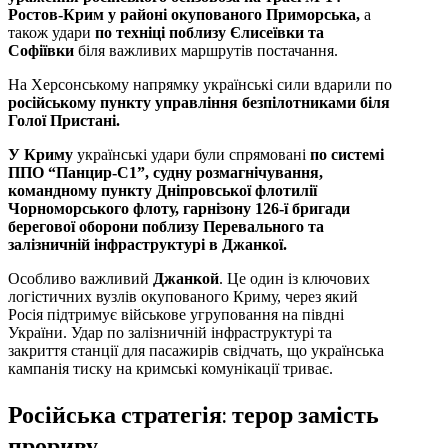
Ростов-Крим у районі окупованого Приморська,
а
також удари
по техніці поблизу Єлисеївки та
Софіївки
біля важливих маршрутів постачання.
На Херсонському напрямку українські сили вдарили по
російському пункту управління безпілотниками біля
Голої Пристані.
У Криму
українські удари були спрямовані
по системі
ППО “Панцир-С1”, судну розмагнічування,
командному пункту Дніпровської флотилії
Чорноморського флоту, гарнізону 126-ї бригади
берегової оборони поблизу Перевального та
залізничній інфраструктурі в Джанкої.
Особливо важливий
Джанкой
. Це один із ключових
логістичних вузлів окупованого Криму, через який
Росія підтримує військове угруповання на півдні
України. Удар по залізничній інфраструктурі та
закриття станції для пасажирів свідчать, що українська
кампанія тиску на кримські комунікації триває.
Російська стратегія: терор замість
прориву