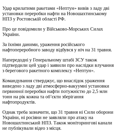
Удар крилатими ракетами «Нептун» вивів з ладу дві
установки переробки нафти на Новошахтинському
НПЗ у Ростовській області РФ.
Про це повідомили у Військово-Морських Силах
України.
За їхніми даними, ураження російського
нафтопереробного заводу відбувся у ніч на 31 травня.
Напередодні у Генеральному штабі ЗСУ також
підтвердили цей удар і заявили про наслідки влучання
з берегового ракетного комплексу «Нептун».
Командування стверджує, що внаслідок ураження
виведено з ладу дві атмосферно-вакуумні установки
первинної переробки нафти потужністю до 2,5 млн
тонн на рік кожна та об’єкти зберігання
нафтопродуктів.
Однак треба зазначити, що 31 травня ні Сили оборони
України, ні росіяни не заявляли про атаку на
Новошахтинський НПЗ. Також моніторингові канали
не публікували відео з місця.