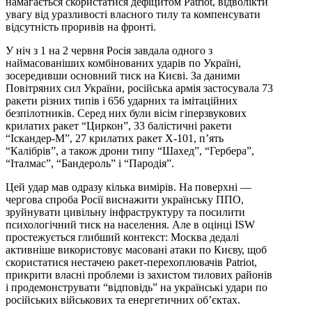
намагається скористатися дефіцитом Patriot, відволікти
увагу від уразливості власного тилу та компенсувати
відсутність проривів на фронті.
У ніч з 1 на 2 червня Росія завдала одного з
наймасованіших комбінованих ударів по Україні,
зосередивши основний тиск на Києві. За даними
Повітряних сил України, російська армія застосувала 73
ракети різних типів і 656 ударних та імітаційних
безпілотників. Серед них були вісім гіперзвукових
крилатих ракет “Циркон”, 33 балістичні ракети
“Іскандер-М”, 27 крилатих ракет Х-101, п’ять
“Калібрів”, а також дрони типу “Шахед”, “Гербера”,
“Італмас”, “Бандероль” і “Пародія”.
Цей удар мав одразу кілька вимірів. На поверхні —
чергова спроба Росії виснажити українську ППО,
зруйнувати цивільну інфраструктуру та посилити
психологічний тиск на населення. Але в оцінці ISW
простежується глибший контекст: Москва дедалі
активніше використовує масовані атаки по Києву, щоб
скористатися нестачею ракет-перехоплювачів Patriot,
прикрити власні проблеми із захистом тилових районів
і продемонструвати “відповідь” на українські удари по
російських військових та енергетичних об’єктах.