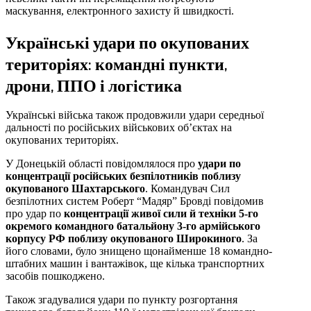
маскування, електронного захисту й швидкості.
Українські удари по окупованих
територіях: командні пункти,
дрони, ППО і логістика
Українські війська також продовжили удари середньої
дальності по російських військових об’єктах на
окупованих територіях.
У Донецькій області повідомлялося про
удари по
концентрації російських безпілотників поблизу
окупованого Шахтарського
. Командувач Сил
безпілотних систем Роберт “Мадяр” Бровді повідомив
про удар по
концентрації живої сили й техніки 5-го
окремого командного батальйону 3-го армійського
корпусу РФ поблизу окупованого Широкиного
. За
його словами, було знищено щонайменше 18 командно-
штабних машин і вантажівок, ще кілька транспортних
засобів пошкоджено.
Також згадувалися удари по пункту розгортання