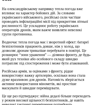
На олександрівському напрямку тепла погода вже
впливає на характер бойових дій. За словами
українського військового, російські сили частіше
проводять інфільтраційні місії під прикриттям літньої
рослинності. Це ускладнює роботу українських
операторів дронів, яким важче виявляти невеликі
групи противника.
Водночас тепла погода має і зворотний ефект: батареї
безпілотників працюють довше, ніж у холод, що
дозволяє дронам триваліше перебувати в повітрі. Це
розширює “зони ураження” — ділянки фронту, де будь-
який рух техніки або особового складу швидко
потрапляє під спостереження і може бути атакований.
Російська армія, за оцінками з фронту, рідше
використовує важку артилерію, оскільки вона стала
дуже вразливою для дронів. Натомість зберігається
активне використання мінометів, які простіше
маскувати й швидше переміщувати.
Це ще раз підтверджує: війна дедалі більше переходить
у режим високої щільності безпілотників, де навіть
невеликі тактичні переміщення потребують