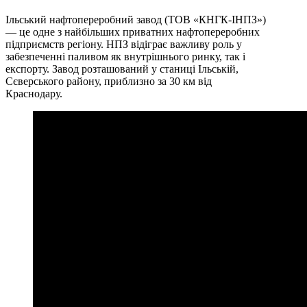
Ільський нафтопереробний завод (ТОВ «КНГК-ІНПЗ»)
— це одне з найбільших приватних нафтопереробних
підприємств регіону. НПЗ відіграє важливу роль у
забезпеченні паливом як внутрішнього ринку, так і
експорту. Завод розташований у станиці Ільській,
Сєверського району, приблизно за 30 км від
Краснодару.