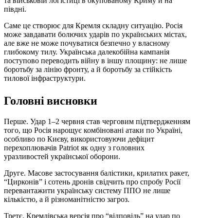
та військовій логістиці в окупованому Криму й на
півдні.
Саме це створює для Кремля складну ситуацію. Росія
може завдавати болючих ударів по українських містах,
але вже не може почуватися безпечно у власному
глибокому тилу. Українська далекобійна кампанія
поступово переводить війну в іншу площину: не лише
боротьбу за лінію фронту, а й боротьбу за стійкість
тилової інфраструктури.
Головні висновки
Перше. Удар 1–2 червня став черговим підтвердженням
того, що Росія нарощує комбіновані атаки по Україні,
особливо по Києву, використовуючи дефіцит
перехоплювачів Patriot як одну з головних
уразливостей української оборони.
Друге. Масове застосування балістики, крилатих ракет,
“Цирконів” і сотень дронів свідчить про спробу Росії
перевантажити українську систему ППО не лише
кількістю, а й різноманітністю загроз.
Третє. Кремлівська версія про “відповідь” на удар по