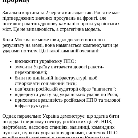
Загальна картина за 2 червня виглядає так: Росія не має
підтверджених значних просувань на фронті, але
посилює ракетно-дронову кампанію проти українських
міст. Це не випадковість, а стратегічна модель.
Коли Москва не може швидко досягти воєнного
результату на землі, вона намагається компенсувати це
ударами по тилу. Цілі такої кампанії очевидні:
виснажити українську ППО;
змусити Україну витрачати дорогі ракети-
перехоплювачі;
бити по цивільній інфраструктурі, щоб
створювати соціальний тиск;
нав’язати російській аудиторії образ “відплати”;
відвернути увагу від українських ударів по Росії;
приховати вразливість російської ППО та тилової
інфраструктури.
Однак паралельно Україна демонструє, що здатна бити
по дедалі ширшому спектру російських цілей: НПЗ,
нафтобазах, насосних станціях, залізниці, командних
пунктах, пунктах управління дронами, системах ППО