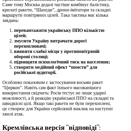
Саме тому Москва дедалі частіше комбінує балістику,
крилаті ракети, “Шахеди”, дрони-імітатори та складні
маршрути повітряних цілей. Така тактика має кілька
завдань:
перевантажити українську ППО кількістю
цілей;
змусити Україну витрачати дорогі
перехоплювачі;
виявити слабкі місця у протиповітряній
обороні столиці;
підвищити психологічний тиск на населення;
створити медійний ефект “помсти” для
російської аудиторії.
Особливо показовим є застосування восьми ракет
“Циркон”. Навіть сам факт їхнього масованішого
використання свідчить: Росія тестує не лише ударні
можливості, а й реакцію української ППО на складні та
швидкісні цілі. Якщо такі ракети не були перехоплені,
це створює для України серйозний виклик на наступні
хвилі атак.
Кремлівська версія “відповіді”: