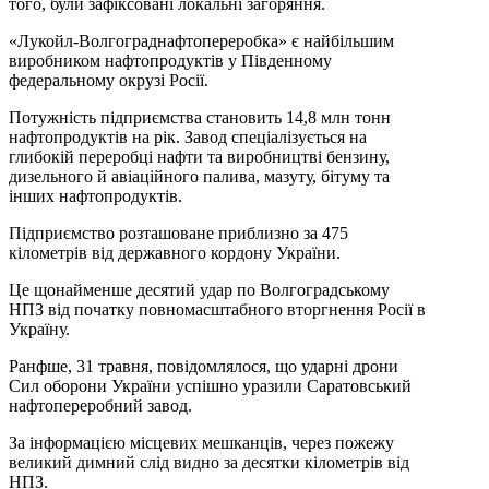
того, були зафіксовані локальні загоряння.
«Лукойл-Волгограднафтопереробка» є найбільшим
виробником нафтопродуктів у Південному
федеральному окрузі Росії.
Потужність підприємства становить 14,8 млн тонн
нафтопродуктів на рік. Завод спеціалізується на
глибокій переробці нафти та виробництві бензину,
дизельного й авіаційного палива, мазуту, бітуму та
інших нафтопродуктів.
Підприємство розташоване приблизно за 475
кілометрів від державного кордону України.
Це щонайменше десятий удар по Волгоградському
НПЗ від початку повномасштабного вторгнення Росії в
Україну.
Ранфше, 31 травня, повідомлялося, що ударні дрони
Сил оборони України успішно уразили Саратовський
нафтопереробний завод.
За інформацією місцевих мешканців, через пожежу
великий димний слід видно за десятки кілометрів від
НПЗ.