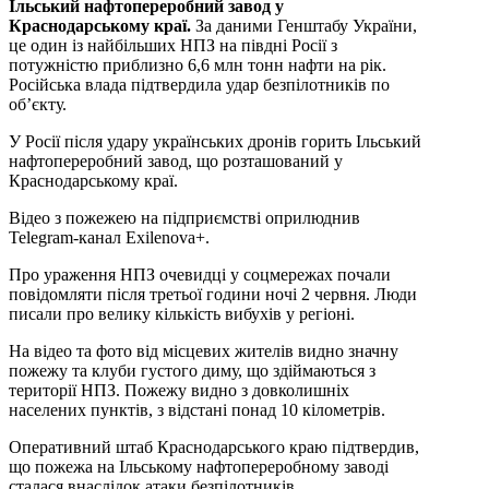
Ільський нафтопереробний завод у
Краснодарському краї.
За даними Генштабу України,
це один із найбільших НПЗ на півдні Росії з
потужністю приблизно 6,6 млн тонн нафти на рік.
Російська влада підтвердила удар безпілотників по
об’єкту.
У Росії після удару українських дронів горить Ільський
нафтопереробний завод, що розташований у
Краснодарському краї.
Відео з пожежею на підприємстві оприлюднив
Telegram-канал Exilenova+.
Про ураження НПЗ очевидці у соцмережах почали
повідомляти після третьої години ночі 2 червня. Люди
писали про велику кількість вибухів у регіоні.
На відео та фото від місцевих жителів видно значну
пожежу та клуби густого диму, що здіймаються з
території НПЗ. Пожежу видно з довколишніх
населених пунктів, з відстані понад 10 кілометрів.
Оперативний штаб Краснодарського краю підтвердив,
що пожежа на Ільському нафтопереробному заводі
сталася внаслідок атаки безпілотників.