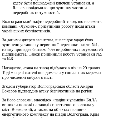
удару були пошкоджені ключові установки, а
Reuters повідомило про зупинку частини
переробних потужностей.
Волгоградський нафтопереробний завод, що належить
компанії «Лукойл», призупинив роботу після атаки
українських безпілотників.
За даними джерел агентства, внаслідок удару було
зупинено установку первинної перегонки нафти №1,
на яку припадає близько 40% виробничих потужностей
підприємства. Також припинили роботу установки №5
та №6.
Нагадаємо, атака на завод відбулася в ніч на 29 травня.
Тоді місцеві жителі повідомляли у соціальних мережах
про численні вибухи в місті.
Згодом губернатор Волгоградської області Андрій
Бочаров підтвердив атаку безпілотників на регіон.
За його словами, внаслідок «падіння уламків» БпЛА
виникли пожежі на заводі синтетичного волокна у
місті Волжський, а також на об’єктах паливно-
енергетичного комплексу на півдні Волгограда. Крім