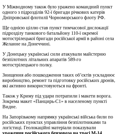
У Міжводному також було уражено командний пункт
одного з підрозділів 92-ї бригади річкових катерів
Дніпровської флотилії Чорноморського флоту РФ.
Ще однією ціллю став пункт тимчасової дислокації
підрозділу танкового батальйону 110-ї окремої
мотострілецької бригади російської армії в районі села
Желанне на Донеччині.
У Донецьку українські сили атакували майстерню
безпілотних літальних апаратів 589-го
мотострілецького полку.
Знищення або пошкодження таких об’єктів ускладнює
виробництво, ремонт та підготовку російських дронів,
які активно використовуються на фронті.
Також у Криму під удари потрапили і макети ворога.
Зокрема макет «Панцирь-С1» в населеному пункті
Видне.
На Запорізькому напрямку українські війська били по
російських пунктах управління безпілотниками та
логістиці. Геолокаційні матеріали показували
ураження російського бензовоза на трасі М-14