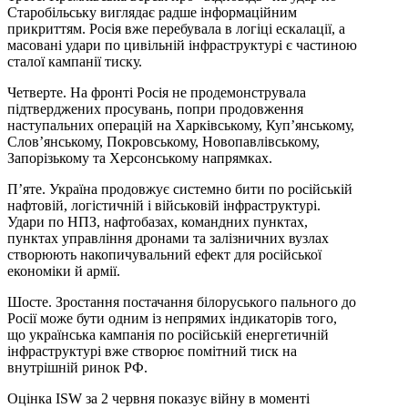
Старобільську виглядає радше інформаційним
прикриттям. Росія вже перебувала в логіці ескалації, а
масовані удари по цивільній інфраструктурі є частиною
сталої кампанії тиску.
Четверте. На фронті Росія не продемонструвала
підтверджених просувань, попри продовження
наступальних операцій на Харківському, Куп’янському,
Слов’янському, Покровському, Новопавлівському,
Запорізькому та Херсонському напрямках.
П’яте. Україна продовжує системно бити по російській
нафтовій, логістичній і військовій інфраструктурі.
Удари по НПЗ, нафтобазах, командних пунктах,
пунктах управління дронами та залізничних вузлах
створюють накопичувальний ефект для російської
економіки й армії.
Шосте. Зростання постачання білоруського пального до
Росії може бути одним із непрямих індикаторів того,
що українська кампанія по російській енергетичній
інфраструктурі вже створює помітний тиск на
внутрішній ринок РФ.
Оцінка ISW за 2 червня показує війну в моменті