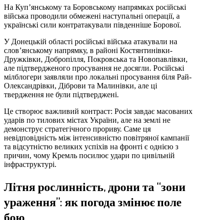
На Куп’янському та Боровському напрямках російські
війська проводили обмежені наступальні операції, а
українські сили контратакували південніше Борової.
У Донецькій області російські війська атакували на
слов’янському напрямку, в районі Костянтинівки-
Дружківки, Добропілля, Покровська та Новопавлівки,
але підтвердженого просування не досягли. Російські
мілблогери заявляли про локальні просування біля Рай-
Олександрівки, Діброви та Малинівки, але ці
твердження не були підтверджені.
Це створює важливий контраст: Росія завдає масованих
ударів по тилових містах України, але на землі не
демонструє стратегічного прориву. Саме ця
невідповідність між інтенсивністю повітряної кампанії
та відсутністю великих успіхів на фронті є однією з
причин, чому Кремль посилює удари по цивільній
інфраструктурі.
Літня рослинність, дрони та “зони
ураження”: як погода змінює поле
бою