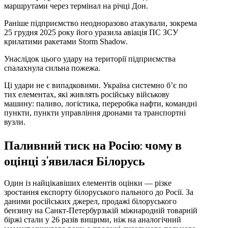
маршрутами через термінал на річці Дон.
Раніше підприємство неодноразово атакували, зокрема
25 грудня 2025 року його уразила авіація ПС ЗСУ
крилатими ракетами Storm Shadow.
Унаслідок цього удару на території підприємства
спалахнула сильна пожежа.
Ці удари не є випадковими. Україна системно б’є по
тих елементах, які живлять російську військову
машину: паливо, логістика, переробка нафти, командні
пункти, пункти управління дронами та транспортні
вузли.
Паливний тиск на Росію: чому в
оцінці з’явилася Білорусь
Один із найцікавіших елементів оцінки — різке
зростання експорту білоруського пального до Росії. За
даними російських джерел, продажі білоруського
бензину на Санкт-Петербурзькій міжнародній товарній
біржі стали у 26 разів вищими, ніж на аналогічний