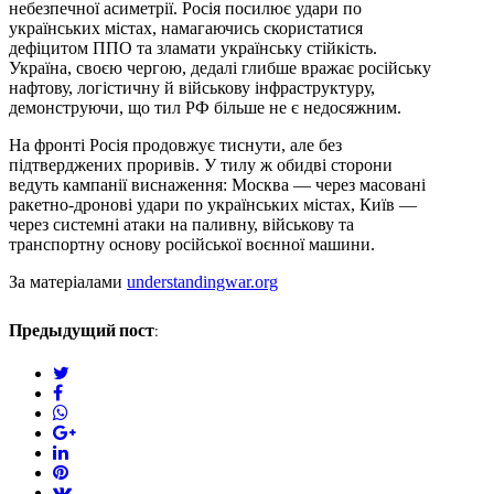
небезпечної асиметрії. Росія посилює удари по
українських містах, намагаючись скористатися
дефіцитом ППО та зламати українську стійкість.
Україна, своєю чергою, дедалі глибше вражає російську
нафтову, логістичну й військову інфраструктуру,
демонструючи, що тил РФ більше не є недосяжним.
На фронті Росія продовжує тиснути, але без
підтверджених проривів. У тилу ж обидві сторони
ведуть кампанії виснаження: Москва — через масовані
ракетно-дронові удари по українських містах, Київ —
через системні атаки на паливну, військову та
транспортну основу російської воєнної машини.
За матеріалами
understandingwar.org
Предыдущий пост:
twitter
facebook
whatsapp
google+
linkedin
pinterest
vkontakte