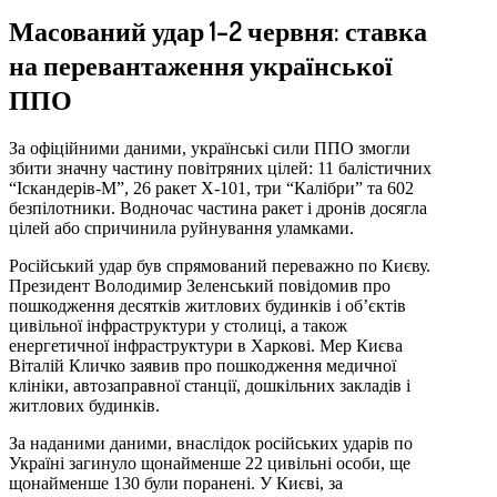
Масований удар 1–2 червня: ставка
на перевантаження української
ППО
За офіційними даними, українські сили ППО змогли
збити значну частину повітряних цілей: 11 балістичних
“Іскандерів-М”, 26 ракет Х-101, три “Калібри” та 602
безпілотники. Водночас частина ракет і дронів досягла
цілей або спричинила руйнування уламками.
Російський удар був спрямований переважно по Києву.
Президент Володимир Зеленський повідомив про
пошкодження десятків житлових будинків і об’єктів
цивільної інфраструктури у столиці, а також
енергетичної інфраструктури в Харкові. Мер Києва
Віталій Кличко заявив про пошкодження медичної
клініки, автозаправної станції, дошкільних закладів і
житлових будинків.
За наданими даними, внаслідок російських ударів по
Україні загинуло щонайменше 22 цивільні особи, ще
щонайменше 130 були поранені. У Києві, за