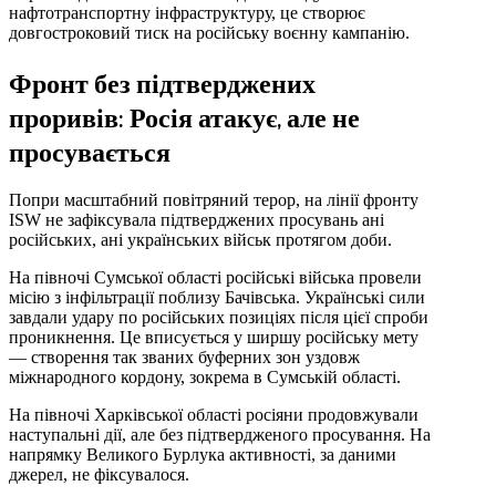
нафтотранспортну інфраструктуру, це створює
довгостроковий тиск на російську воєнну кампанію.
Фронт без підтверджених
проривів: Росія атакує, але не
просувається
Попри масштабний повітряний терор, на лінії фронту
ISW не зафіксувала підтверджених просувань ані
російських, ані українських військ протягом доби.
На півночі Сумської області російські війська провели
місію з інфільтрації поблизу Бачівська. Українські сили
завдали удару по російських позиціях після цієї спроби
проникнення. Це вписується у ширшу російську мету
— створення так званих буферних зон уздовж
міжнародного кордону, зокрема в Сумській області.
На півночі Харківської області росіяни продовжували
наступальні дії, але без підтвердженого просування. На
напрямку Великого Бурлука активності, за даними
джерел, не фіксувалося.