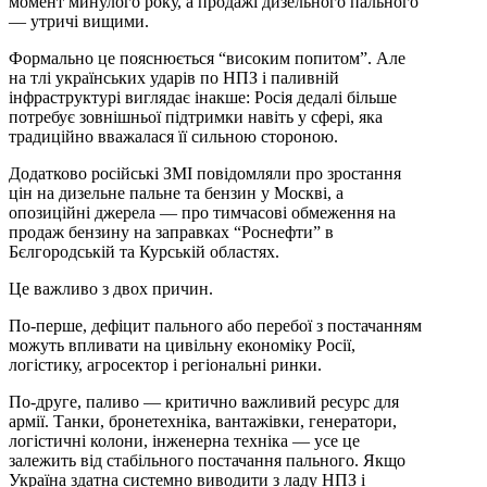
момент минулого року, а продажі дизельного пального
— утричі вищими.
Формально це пояснюється “високим попитом”. Але
на тлі українських ударів по НПЗ і паливній
інфраструктурі виглядає інакше: Росія дедалі більше
потребує зовнішньої підтримки навіть у сфері, яка
традиційно вважалася її сильною стороною.
Додатково російські ЗМІ повідомляли про зростання
цін на дизельне пальне та бензин у Москві, а
опозиційні джерела — про тимчасові обмеження на
продаж бензину на заправках “Роснефти” в
Бєлгородській та Курській областях.
Це важливо з двох причин.
По-перше, дефіцит пального або перебої з постачанням
можуть впливати на цивільну економіку Росії,
логістику, агросектор і регіональні ринки.
По-друге, паливо — критично важливий ресурс для
армії. Танки, бронетехніка, вантажівки, генератори,
логістичні колони, інженерна техніка — усе це
залежить від стабільного постачання пального. Якщо
Україна здатна системно виводити з ладу НПЗ і