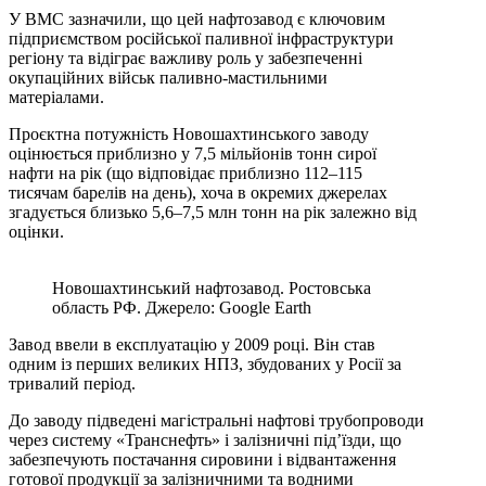
У ВМС зазначили, що цей нафтозавод є ключовим
підприємством російської паливної інфраструктури
регіону та відіграє важливу роль у забезпеченні
окупаційних військ паливно-мастильними
матеріалами.
Проєктна потужність Новошахтинського заводу
оцінюється приблизно у 7,5 мільйонів тонн сирої
нафти на рік (що відповідає приблизно 112–115
тисячам барелів на день), хоча в окремих джерелах
згадується близько 5,6–7,5 млн тонн на рік залежно від
оцінки.
Новошахтинський нафтозавод. Ростовська
область РФ. Джерело: Google Earth
Завод ввели в експлуатацію у 2009 році. Він став
одним із перших великих НПЗ, збудованих у Росії за
тривалий період.
До заводу підведені магістральні нафтові трубопроводи
через систему «Транснефть» і залізничні під’їзди, що
забезпечують постачання сировини і відвантаження
готової продукції за залізничними та водними