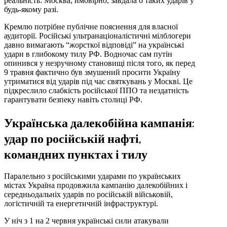
реальність: Москва, ймовірно, завдала б таких ударів у
будь-якому разі.
Кремлю потрібне публічне пояснення для власної
аудиторії. Російські ультранаціоналістичні мілблогери
давно вимагають “жорсткої відповіді” на українські
удари в глибокому тилу РФ. Водночас сам путін
опинився у незручному становищі після того, як перед
9 травня фактично був змушений просити Україну
утриматися від ударів під час святкувань у Москві. Це
підкреслило слабкість російської ППО та нездатність
гарантувати безпеку навіть столиці РФ.
Українська далекобійна кампанія:
удар по російській нафті,
командних пунктах і тилу
Паралельно з російськими ударами по українських
містах Україна продовжила кампанію далекобійних і
середньодальніх ударів по російській військовій,
логістичній та енергетичній інфраструктурі.
У ніч з 1 на 2 червня українські сили атакували