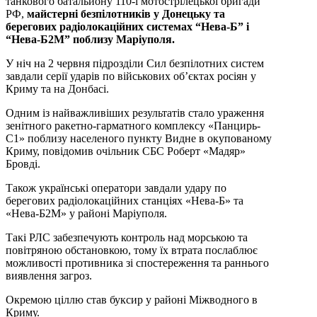
танкового батальйону 110-ї мотострілецької бригади
РФ,
майстерні безпілотників у Донецьку та
берегових радіолокаційних системах “Нева-Б” і
“Нева-Б2М” поблизу Маріуполя.
У ніч на 2 червня підрозділи Сил безпілотних систем
завдали серії ударів по військових об’єктах росіян у
Криму та на Донбасі.
Одним із найважливіших результатів стало ураження
зенітного ракетно-гарматного комплексу «Панцирь-
С1» поблизу населеного пункту Видне в окупованому
Криму, повідомив очільник СБС Роберт «Мадяр»
Бровді.
Також українські оператори завдали удару по
берегових радіолокаційних станціях «Нева-Б» та
«Нева-Б2М» у районі Маріуполя.
Такі РЛС забезпечують контроль над морською та
повітряною обстановкою, тому їх втрата послаблює
можливості противника зі спостереження та раннього
виявлення загроз.
Окремою ціллю став буксир у районі Міжводного в
Криму.