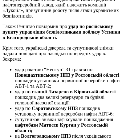
нафтопереробний завод, який належить компанії
«Лукойл», призупинив роботу після атаки українських
безпілотників.
Також Генштаб повідомив про
удар по російському
пункту управління безпілотниками поблизу Устинки
в Бєлгородській області.
Крім того, українські джерела та супутникові знімки
надали нові дані про наслідки попередніх ударів.
Зокрема:
удар ракетою “Нептун” 31 травня по
Новошахтинському НПЗ у Ростовській області
пошкодив установки первинної переробки нафти
АВТ-1 та АВТ-2;
удар по
станції Лазарево в Кіровській області
пошкодив два великі резервуари та будівлі
головної насосної станції;
удар по
Саратовському НПЗ
пошкодив
установку первинної переробки нафти АВТ-6;
супутникові знімки зафіксували пошкодження
нафтобази Матвєєв Курган у Ростовській
області;
на
Волгоградському НПЗ
після українського