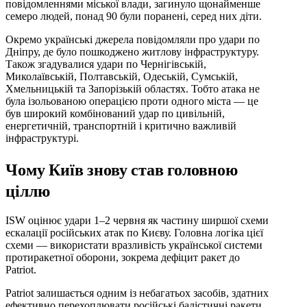
повідомленнями міської влади, загинуло щонайменше
семеро людей, понад 90 були поранені, серед них діти.
Окремо українські джерела повідомляли про удари по
Дніпру, де було пошкоджено житлову інфраструктуру.
Також згадувалися удари по Чернігівській,
Миколаївській, Полтавській, Одеській, Сумській,
Хмельницькій та Запорізькій областях. Тобто атака не
була ізольованою операцією проти одного міста — це
був широкий комбінований удар по цивільній,
енергетичній, транспортній і критично важливій
інфраструктурі.
Чому Київ знову став головною
ціллю
ISW оцінює удари 1–2 червня як частину ширшої схеми
ескалації російських атак по Києву. Головна логіка цієї
схеми — використати вразливість української системи
протиракетної оборони, зокрема дефіцит ракет до
Patriot.
Patriot залишається одним із небагатьох засобів, здатних
ефективно перехоплювати російські балістичні ракети.