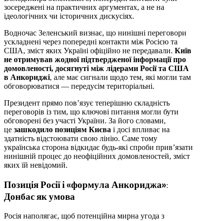
зосереджені на практичних аргументах, а не на
ідеологічних чи історичних дискусіях.
Водночас Зеленський визнає, що нинішні переговори
ускладнені через попередні контакти між Росією та
США, зміст яких Україні офіційно не передавали.
Київ
не отримував жодної підтвердженої інформації про
домовленості, досягнуті між лідерами Росії та США
в Анкориджі
, але має сигнали щодо тем, які могли там
обговорюватися — передусім територіальні.
Президент прямо пов’язує теперішню складність
переговорів із тим, що ключові питання могли бути
обговорені без участі України. За його словами,
це
зашкодило позиціям Києва
і досі впливає на
здатність відстоювати свою лінію. Саме тому
українська сторона відкидає будь-які спроби прив’язати
нинішній процес до неофіційних домовленостей, зміст
яких їй невідомий.
Позиція Росії і «формула Анкориджа»:
Донбас як умова
Росія наполягає, щоб потенційна мирна угода з