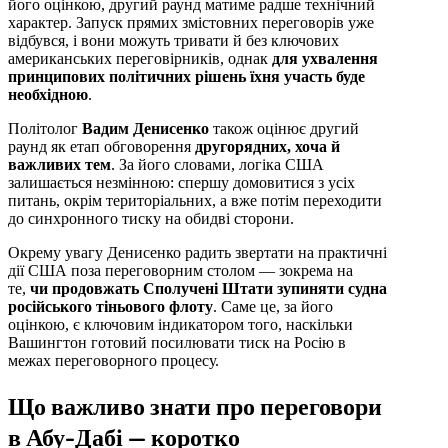
його оцінкою, другий раунд матиме радше технічний
характер. Запуск прямих змістовних переговорів уже
відбувся, і вони можуть тривати й без ключових
американських переговірників, однак
для ухвалення
принципових політичних рішень їхня участь буде
необхідною
.
Політолог
Вадим Денисенко
також оцінює другий
раунд як етап обговорення
другорядних, хоча й
важливих тем
. За його словами, логіка США
залишається незмінною: спершу домовитися з усіх
питань, окрім територіальних, а вже потім переходити
до синхронного тиску на обидві сторони.
Окрему увагу Денисенко радить звертати на практичні
дії США поза переговорним столом — зокрема на
те,
чи продовжать Сполучені Штати зупиняти судна
російського тіньового флоту
. Саме це, за його
оцінкою, є ключовим індикатором того, наскільки
Вашингтон готовий посилювати тиск на Росію в
межах переговорного процесу.
Що важливо знати про переговори
в Абу-Дабі — коротко