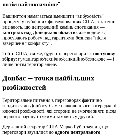
потім найтоксичніше”
Вашингтон намагається зменшити “вибуховість”
процесу: у публічних формулюваннях США фактично
визнають, що центральний камінь спотикання —
контроль над Донецькою областю
, але водночас
просувають роботу над гарантіями безпеки “після
завершення конфлікту”.
Тобто США, схоже, будують переговори як
поступову
збірку
: гуманітарне/технічне/санкційне/безпекове — і
лише потім територіальне.
Донбас — точка найбільших
розбіжностей
Територіальне питання в переговорах фактично
зводиться до Донбасу. Саме навколо нього зосереджені
ключові розбіжності, які сторони не змогли зняти після
першого раунду і з якими заходять у другий.
Державний секретар США Марко Рубіо заявив, що
переговори звузилися до
одного центрального