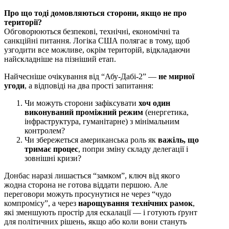
Про що тоді домовляються сторони, якщо не про
території?
Обговорюються безпекові, технічні, економічні та
санкційні питання. Логіка США полягає в тому, щоб
узгодити все можливе, окрім територій, відкладаючи
найскладніше на пізніший етап.
Найчесніше очікування від “Абу-Дабі-2” —
не мирної
угоди
, а відповіді на два прості запитання:
Чи можуть сторони зафіксувати
хоч один
виконуваний проміжний режим
(енергетика,
інфраструктура, гуманітарне) з мінімальним
контролем?
Чи збережеться американська роль як
важіль, що
тримає процес
, попри зміну складу делегації і
зовнішні кризи?
Донбас наразі лишається “замком”, ключ від якого
жодна сторона не готова віддати першою. Але
переговори можуть просунутися не через “чудо
компромісу”, а через
нарощування технічних рамок
,
які зменшують простір для ескалації — і готують ґрунт
для політичних рішень, якщо або коли вони стануть