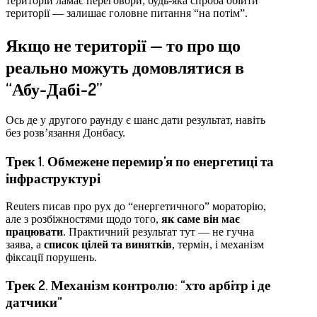
територій ламає переговори; будь-яка спроба обійти
території — залишає головне питання “на потім”.
Якщо не території — то про що
реально можуть домовлятися в
“Абу-Дабі-2”
Ось де у другого раунду є шанс дати результат, навіть
без розв’язання Донбасу.
Трек 1. Обмежене перемир’я по енергетиці та
інфраструктурі
Reuters писав про рух до “енергетичного” мораторію,
але з розбіжностями щодо того,
як саме він має
працювати
. Практичний результат тут — не гучна
заява, а
список цілей та винятків
, термін, і механізм
фіксації порушень.
Трек 2. Механізм контролю: “хто арбітр і де
датчики”