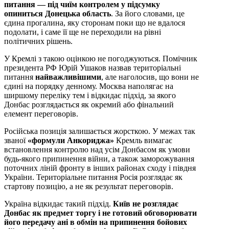
питання — під чиїм контролем у підсумку
опиниться Донецька область
. За його словами, це
єдина прогалина, яку сторонам поки що не вдалося
подолати, і саме її ще не переходили на рівні
політичних рішень.
У Кремлі з такою оцінкою не погоджуються. Помічник
президента РФ Юрій Ушаков назвав територіальні
питання
найважливішими
, але наголосив, що вони не
єдині на порядку денному. Москва наполягає на
ширшому переліку тем і відкидає підхід, за якого
Донбас розглядається як окремий або фінальний
елемент переговорів.
Російська позиція залишається жорсткою. У межах так
званої
«формули Анкориджа»
Кремль вимагає
встановлення контролю над усім Донбасом як умови
будь-якого припинення війни, а також заморожування
поточних ліній фронту в інших районах сходу і півдня
України. Територіальне питання Росія розглядає як
стартову позицію, а не як результат переговорів.
Україна відкидає такий підхід.
Київ не розглядає
Донбас як предмет торгу і не готовий обговорювати
його передачу ані в обмін на припинення бойових