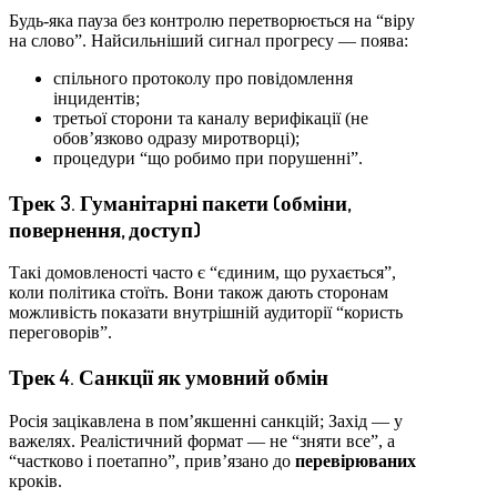
Будь-яка пауза без контролю перетворюється на “віру
на слово”. Найсильніший сигнал прогресу — поява:
спільного протоколу про повідомлення
інцидентів;
третьої сторони та каналу верифікації (не
обов’язково одразу миротворці);
процедури “що робимо при порушенні”.
Трек 3. Гуманітарні пакети (обміни,
повернення, доступ)
Такі домовленості часто є “єдиним, що рухається”,
коли політика стоїть. Вони також дають сторонам
можливість показати внутрішній аудиторії “користь
переговорів”.
Трек 4. Санкції як умовний обмін
Росія зацікавлена в пом’якшенні санкцій; Захід — у
важелях. Реалістичний формат — не “зняти все”, а
“частково і поетапно”, прив’язано до
перевірюваних
кроків.