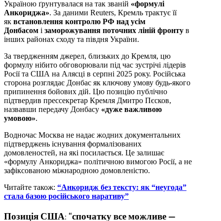
Україною ґрунтувалася на так званій
«формулі
Анкориджа»
. За даними Reuters, Кремль трактує її
як
встановлення контролю РФ над усім
Донбасом
і
заморожування поточних ліній фронту
в
інших районах сходу та півдня України.
За твердженням джерел, близьких до Кремля, цю
формулу нібито обговорювали під час зустрічі лідерів
Росії та США на Алясці в серпні 2025 року. Російська
сторона розглядає Донбас як ключову умову будь-якого
припинення бойових дій. Цю позицію публічно
підтвердив прессекретар Кремля Дмитро Пєсков,
назвавши передачу Донбасу
«дуже важливою
умовою»
.
Водночас Москва не надає жодних документальних
підтверджень існування формалізованих
домовленостей, на які посилається. Це залишає
«формулу Анкориджа» політичною вимогою Росії, а не
зафіксованою міжнародною домовленістю.
Читайте також:
“Анкоридж без тексту: як “неугода”
стала базою російського наративу”
Позиція США: “спочатку все можливе —