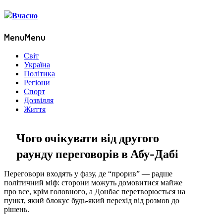
Menu
Menu
Світ
Україна
Політика
Регіони
Спорт
Дозвілля
Життя
Чого очікувати від другого
раунду переговорів в Абу-Дабі
Переговори входять у фазу, де “прорив” — радше
політичний міф: сторони можуть домовитися майже
про все, крім головного, а Донбас перетворюється на
пункт, який блокує будь-який перехід від розмов до
рішень.