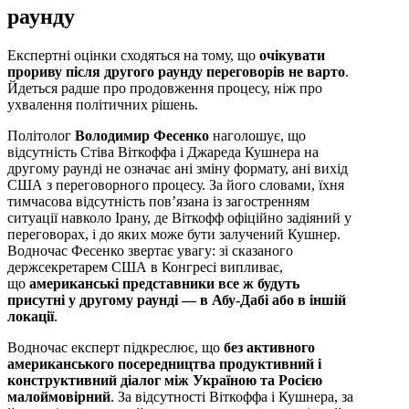
раунду
Експертні оцінки сходяться на тому, що
очікувати
прориву після другого раунду переговорів не варто
.
Йдеться радше про продовження процесу, ніж про
ухвалення політичних рішень.
Політолог
Володимир Фесенко
наголошує, що
відсутність Стіва Віткоффа і Джареда Кушнера на
другому раунді не означає ані зміну формату, ані вихід
США з переговорного процесу. За його словами, їхня
тимчасова відсутність пов’язана із загостренням
ситуації навколо Ірану, де Віткофф офіційно задіяний у
переговорах, і до яких може бути залучений Кушнер.
Водночас Фесенко звертає увагу: зі сказаного
держсекретарем США в Конгресі випливає,
що
американські представники все ж будуть
присутні у другому раунді — в Абу-Дабі або в іншій
локації
.
Водночас експерт підкреслює, що
без активного
американського посередництва продуктивний і
конструктивний діалог між Україною та Росією
малоймовірний
. За відсутності Віткоффа і Кушнера, за