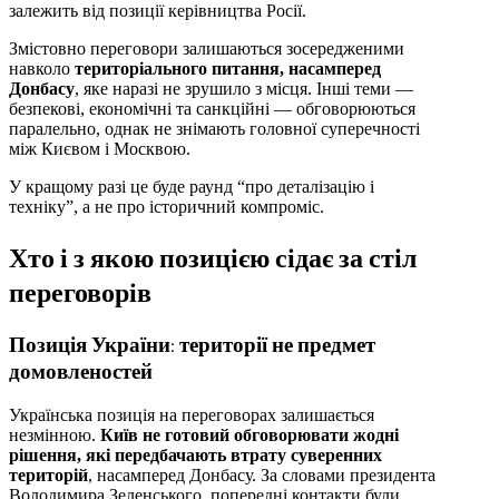
залежить від позиції керівництва Росії.
Змістовно переговори залишаються зосередженими
навколо
територіального питання, насамперед
Донбасу
, яке наразі не зрушило з місця. Інші теми —
безпекові, економічні та санкційні — обговорюються
паралельно, однак не знімають головної суперечності
між Києвом і Москвою.
У кращому разі це буде раунд “про деталізацію і
техніку”, а не про історичний компроміс.
Хто і з якою позицією сідає за стіл
переговорів
Позиція України: території не предмет
домовленостей
Українська позиція на переговорах залишається
незмінною.
Київ не готовий обговорювати жодні
рішення, які передбачають втрату суверенних
територій
, насамперед Донбасу. За словами президента
Володимира Зеленського, попередні контакти були