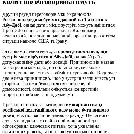
коли і що обговорюватимуть
Другий раунд переговорів між Україною та
Росією
попередньо був узгоджений на 1 лютого в
Абу-Дабі
, однак дата і місце зустрічі можуть змінитися.
Про це 30 січня заявив президент Володимир
Зеленський, пояснивши можливі корективи розвитком
ситуації навколо США та Ірану.
За словами Зеленського,
сторони домовилися, що
зустріч має відбутися в Абу-Дабі
, однак Україна
допускає зміну дати або локації. Причиною він назвав
загострення міжнародної обстановки, яка може
вплинути на логістику і таймінг переговорів. Водночас
для Києва принципово, щоб у зустрічі взяли участь усі
сторони, з якими були досягнуті попередні
домовленості, оскільки очікується конкретний
зворотний зв’язок за її підсумками.
Президент також зазначив, що
ймовірний склад
російської делегації цього разу може бути вищого
рівня
, ніж під час попереднього раунду. Це, за його
словами, відкриває серйозніші можливості для
обговорення ключових питань, хоча ухвалення
остаточних рішень, за оцінкою української сторони,