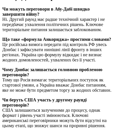
Чи можуть переговори в Абу-Дабі швидко
завершити війну?
Ні. Другий раунд має радше технічний характер і не
передбачає ухвалення політичних рішень. Ключове
територіальне питання залишається заблокованим.
Що таке «формула Анкориджа» простими словами?
Це російська вимога передати під контроль РФ увесь
Донбас і зафіксувати нинішні лінії фронту в інших
регіонах. Україна цю формулу відкидає і не визнає
жодних домовленостей, ухвалених без її участі.
Чому Донбас залишається головною проблемою
переговорів?
Тому що Росія вимагає територіальних поступок як
стартової умови, а Україна вважає Донбас питанням,
яке не може бути предметом торгу за жодних обставин.
Чи беруть США участь у другому раунді
переговорів?
США залишаються залученими до процесу, однак
формат і рівень участі змінюються. Ключові
американські переговірники можуть бути відсутні на
цьому етапі, що знижує шанси на проривні рішення.