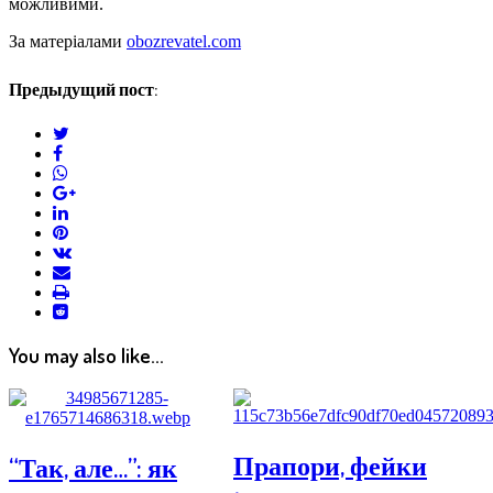
можливими.
За матеріалами
obozrevatel.com
Предыдущий пост:
twitter
facebook
whatsapp
google+
linkedin
pinterest
vkontakte
email
print
reddit
reddit
You may also like...
Прапори, фейки
“Так, але…”: як