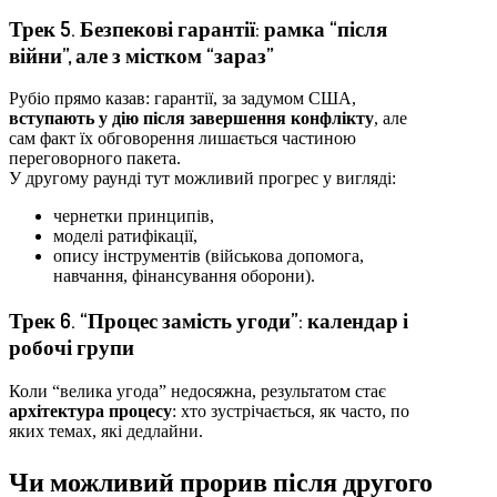
Трек 5. Безпекові гарантії: рамка “після
війни”, але з містком “зараз”
Рубіо прямо казав: гарантії, за задумом США,
вступають у дію після завершення конфлікту
, але
сам факт їх обговорення лишається частиною
переговорного пакета.
У другому раунді тут можливий прогрес у вигляді:
чернетки принципів,
моделі ратифікації,
опису інструментів (військова допомога,
навчання, фінансування оборони).
Трек 6. “Процес замість угоди”: календар і
робочі групи
Коли “велика угода” недосяжна, результатом стає
архітектура процесу
: хто зустрічається, як часто, по
яких темах, які дедлайни.
Чи можливий прорив після другого