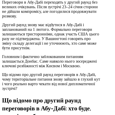
Переговори в Абу-Дабі переходять у другий раунд без
великих очікувань. Після зустрічі 23–24 січня сторони
не дійшли компромісу, але погодилися продовжувати
розмову.
Другий раунд знову має відбутися в Абу-Дабі і
запланований на 1 лютого. Формально переговори
залишаються тристоронніми, однак участь США цього
разу не підтверджена. У Вашингтоні говорять про
зміну складу делегації і не уточнюють, хто саме може
бути присутнім.
Головним і фактично заблокованим питанням
залишається Донбас. Саме навколо нього зосереджені
ключові розбіжності між Києвом і Москвою.
Що відомо про другий раунд переговорів в Абу-Дабі,
чому територіальне питання знову зайшло в глухий кут
і чого реально варто чекати від нової дипломатичної
зустрічі?
Що відомо про другий раунд
переговорів в Абу-Дабі: хто буде,