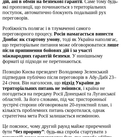
дій, ані в обмін на безпекові гарантії
. Саме тому будь-
які пропозиції, що починаються з територіальних
поступок, автоматично блокують подальший рух
переговорів.
Розбіжність полягає і в тлумаченні самого
переговорного процесу.
Росія намагається винести
Донбас як стартову умову
, тоді як Україна наполягає,
що територіальне питання може обговорюватися
лише
після припинення бойових дій і за участі
міжнародних гарантій безпеки
. У нинішньому
форматі ці підходи не перетинаються.
Позицію Києва президент Володимир Зеленський
підтвердив публічно після переговорів в Абу-Дабі 23–
24 січня. Він наголосив, що
підхід України до
територіальних питань не змінився
, і країна не
погодиться на передачу Росії Донецької та Луганської
областей. За його словами, під час тристоронньої
зустрічі сторони обговорювали 20-пунктний план, і
кількість проблемних питань скоротилася, однак
стратегічна мета Росії залишається незмінною.
Це пояснює, чому другий раунд майже приречений
бути
“без прориву”
: будь-яка спроба стартувати з