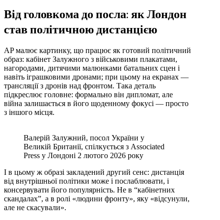
Від головкома до посла: як Лондон
став політичною дистанцією
AP малює картинку, що працює як готовий політичний
образ: кабінет Залужного з військовими плакатами,
нагородами, дитячими малюнками батальних сцен і
навіть іграшковими дронами; при цьому на екранах —
трансляції з дронів над фронтом. Така деталь
підкреслює головне: формально він дипломат, але
війна залишається в його щоденному фокусі — просто
з іншого місця.
Валерій Залужний, посол України у
Великій Британії, спілкується з Associated
Press у Лондоні 2 лютого 2026 року
І в цьому ж образі закладений другий сенс: дистанція
від внутрішньої політики може і послаблювати, і
консервувати його популярність. Не в “кабінетних
скандалах”, а в ролі «людини фронту», яку «відсунули,
але не скасували».