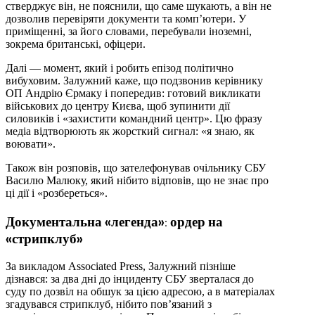
стверджує він, не пояснили, що саме шукають, а він не
дозволив перевіряти документи та комп’ютери. У
приміщенні, за його словами, перебували іноземні,
зокрема британські, офіцери.
Далі — момент, який і робить епізод політично
вибуховим. Залужний каже, що подзвонив керівнику
ОП Андрію Єрмаку і попередив: готовий викликати
військових до центру Києва, щоб зупинити дії
силовиків і «захистити командний центр». Цю фразу
медіа відтворюють як жорсткий сигнал: «я знаю, як
воювати».
Також він розповів, що зателефонував очільнику СБУ
Василю Малюку, який нібито відповів, що не знає про
ці дії і «розбереться».
Документальна «легенда»: ордер на
«стрипклуб»
За викладом Associated Press, Залужний пізніше
дізнався: за два дні до інциденту СБУ зверталася до
суду по дозвіл на обшук за цією адресою, а в матеріалах
згадувався стрипклуб, нібито пов’язаний з