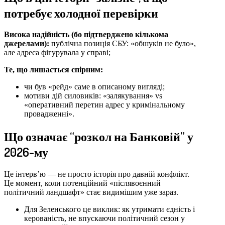
потребує холодної перевірки
Висока надійність (бо підтверджено кількома
джерелами):
публічна позиція СБУ: «обшуків не було»,
але адреса фігурувала у справі;
Те, що лишається спірним:
чи був «рейд» саме в описаному вигляді;
мотиви дій силовиків: «залякування» vs
«оперативний перетин адрес у кримінальному
провадженні».
Що означає “розкол на Банковій” у
2026-му
Це інтерв’ю — не просто історія про давній конфлікт.
Це момент, коли потенційний «післявоєнний
політичний ландшафт» стає видимішим уже зараз.
Для Зеленського це виклик: як утримати єдність і
керованість, не впускаючи політичний сезон у