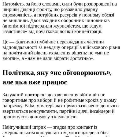
Натомість, за його словами, сили були розпорошені на
ширшій ділянці фронту, що розбавило ударну
спроможність, а потрібних ресурсів у повному обсязі
не виділили. Двоє західних оборонних чиновників
(анонімно) підтвердили журналістам, що задум
«змістився» від початкової логіки концентрації.
Це — фактично публічне перекладання частини
відповідальності за невдачу операції з військового рівня
на політичний рівень ухвалення рішень: не «ми не
змогли», а «нам не дали зібрати достатньо».
Політика, яку «не обговорюють»,
але яка вже працює
Залужний повторює: до завершення війни він не
говоритиме про вибори й не робитиме кроків у цьому
напрямку. Втім, у матеріалах прямо зазначено: до нього
звертаються консультанти, партійні діячі, інсайдери й
пропонують допомогу з кампанією.
Найгучніший штрих — згадка про контакт із
американським консультантом, якого джерело біля