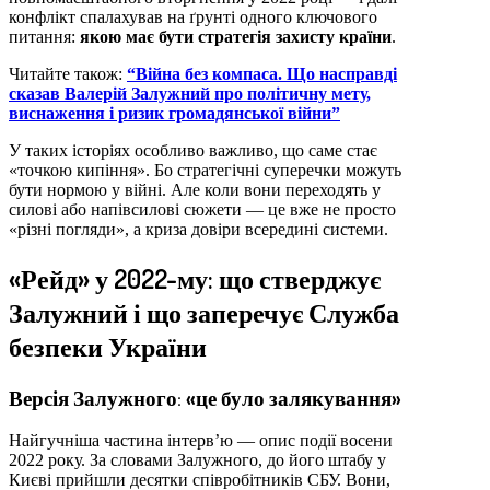
конфлікт спалахував на ґрунті одного ключового
питання:
якою має бути стратегія захисту країни
.
Читайте також:
“Війна без компаса. Що насправді
сказав Валерій Залужний про політичну мету,
виснаження і ризик громадянської війни”
У таких історіях особливо важливо, що саме стає
«точкою кипіння». Бо стратегічні суперечки можуть
бути нормою у війні. Але коли вони переходять у
силові або напівсилові сюжети — це вже не просто
«різні погляди», а криза довіри всередині системи.
«Рейд» у 2022-му: що стверджує
Залужний і що заперечує Служба
безпеки України
Версія Залужного: «це було залякування»
Найгучніша частина інтерв’ю — опис події восени
2022 року. За словами Залужного, до його штабу у
Києві прийшли десятки співробітників СБУ. Вони,