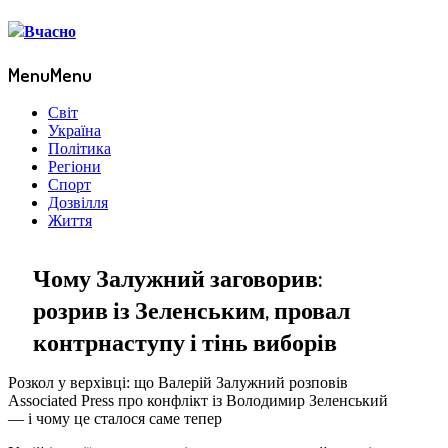
Menu
Menu
Світ
Україна
Політика
Регіони
Спорт
Дозвілля
Життя
Чому Залужний заговорив:
розрив із Зеленським, провал
контрнаступу і тінь виборів
Розкол у верхівці: що Валерій Залужний розповів
Associated Press про конфлікт із Володимир Зеленський
— і чому це сталося саме тепер