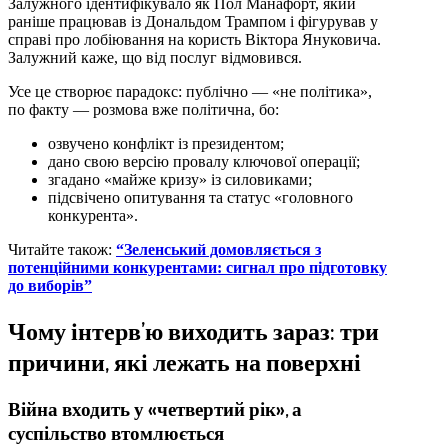
Залужного ідентифікувало як Пол Манафорт, який
раніше працював із Дональдом Трампом і фігурував у
справі про лобіювання на користь Віктора Януковича.
Залужний каже, що від послуг відмовився.
Усе це створює парадокс: публічно — «не політика»,
по факту — розмова вже політична, бо:
озвучено конфлікт із президентом;
дано свою версію провалу ключової операції;
згадано «майже кризу» із силовиками;
підсвічено опитування та статус «головного
конкурента».
Читайте також:
“Зеленський домовляється з
потенційними конкурентами: сигнал про підготовку
до виборів”
Чому інтерв’ю виходить зараз: три
причини, які лежать на поверхні
Війна входить у «четвертий рік», а
суспільство втомлюється