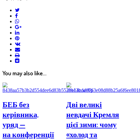
twitter
facebook
whatsapp
google+
linkedin
pinterest
vkontakte
email
print
reddit
reddit
You may also like...
БЕБ без
Дві великі
керівника,
невдачі Кремля
уряд —
цієї зими: чому
на конференції
«холод та