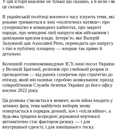
У цій історії важливе не тільки що сказано, а й коли і як
це сказано.
В українській політиці воєнного часу існують теми, які
роками тримаються в зоні «політичних натяків»: про
суперництво в командних кабінетах, про закриті
наради, про невидимі лінії напруги між військовим і
цивільним крилом влади. Інтерв’ю, яке Валерій
Залужний дав Associated Press, переводить цю напругу
з тіні в публічну площину — вперше так прямо й
детально.
Колишній головнокомандувач ЗСУ, нині посол України
у Великій Британії, розповів про глибокий розрив із
президентом — від ранніх суперечок про стратегію до
епізоду, який він називає спробою залякування: прихід
співробітників Служби безпеки України до його офісу
восени 2022 року.
Ця розмова з’являється в момент, коли війна входить у
затяжну фазу, тема майбутніх виборів знову
повертається в порядок денний, хоч і «після війни», а
будь-яка тріщина всередині державної вертикалі
автоматично стає фактором ризику — і для
внутрішньої єдності, і для зовнішнього тиску.