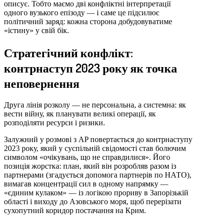
описує. Тобто маємо дві конфліктні інтерпретації
одного вузького епізоду — і саме це підсилює
політичний заряд: кожна сторона добудовуватиме
«істину» у свій бік.
Стратегічний конфлікт:
контрнаступ 2023 року як точка
неповернення
Друга лінія розколу — не персональна, а системна: як
вести війну, як планувати великі операції, як
розподіляти ресурси і ризики.
Залужний у розмові з AP повертається до контрнаступу
2023 року, який у суспільній свідомості став болючим
символом «очікувань, що не справдилися». Його
позиція жорстка: план, який він розробляв разом із
партнерами (згадується допомога партнерів по НАТО),
вимагав концентрації сил в одному напрямку —
«єдиним кулаком» — із логікою прориву в Запорізькій
області і виходу до Азовського моря, щоб перерізати
сухопутний коридор постачання на Крим.