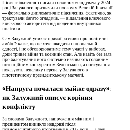
Після звільнення з посади головнокомандувача у 2024
році Залужного призначили послом у Великій Британії
— формально дипломатичне підсилення, фактично, як
трактували багато оглядачів, — віддалення ключового
військового авторитета від щоденної внутрішньої
політики.
Сам Залужний уникає прямої розмови про політичні
амбіції: каже, що не хоче шкодити національній
єдності, і не обговорюватиме тему участі у виборах,
доки триває війна та воєнний стан. Але навіть без заяв
про балотування його системно називають головним
потенційним конкурентом Зеленського, а опитування
показують невелику перевагу Залужного в
гіпотетичному президентському матчапі.
«Напруга почалася майже одразу»:
як Залужний описує коріння
конфлікту
За словами Залужного, напруження між ним і
президентом виникло невдовзі після
повномасштабного вторгнення у 2022 році — і далі