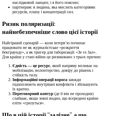
наслідковий ланцюг, і я його поясню;
партнерам: я людина, яка мислить категоріями
ресурсів, плану і концентрації сил.
Ризик поляризації:
найнебезпечніше слово цієї історії
Найгірший сценарій — коли інтерв’ю починає
працювати не як журналістське «розкриття
бекграунду», а як тригер для таборизації: «Зе vs Зал».
Для країни у стані війни це ризиковано з трьох причин:
Єдність — це ресурс
, який напряму впливає на
мобілізацію, волонтерство, довіру до рішень і
стійкість тилу.
Інформаційні операції ворога
завжди
підхоплюють внутрішні конфлікти і збільшують
їх кратно.
Переговорний контур
(де б він не проходив)
слабшає, якщо зовні видно, що всередині країни
еліти «гризуться».
Що в цій історії “залізне”, а що