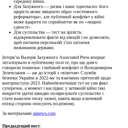
середину війни.
Для Залужного — ризик і шанс одночасно: його
щирість може зміцнити образ «системного
реформатора», але публічний конфлікт у війні
може вдарити по сприйняттю як по «людині
єдності».
Для суспільства — тест на зрілість:
відокремлювати факти від емоцій і не дозволяти,
щоб питання персоналій з’їло питання
виживання держави.
Інтерв’ю Валерія Залужного Associated Press вперше
легалізувало в публічному полі те, про що довго
говорили пошепки: глибокий конфлікт із Володимиром
Зеленським — аж до історії з «візитом» Служби
безпеки України в 2022-му та взаємних претензій щодо
контрнаступу-2023. Найнебезпечніше тут не сам факт
суперечок, а момент і наслідки: у затяжній війні такі
викриття здатні швидко поляризувати суспільство і
стати важелем тиску ззовні, навіть якщо ключовий
епізод сторони описують по-різному.
За матеріалами
apnews.com
Предыдущий пост: