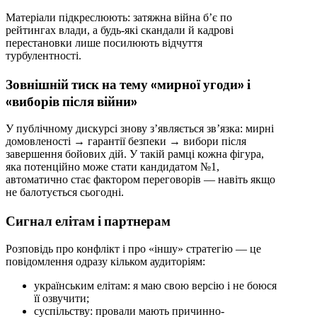
Матеріали підкреслюють: затяжна війна б’є по
рейтингах влади, а будь-які скандали й кадрові
перестановки лише посилюють відчуття
турбулентності.
Зовнішній тиск на тему «мирної угоди» і
«виборів після війни»
У публічному дискурсі знову з’являється зв’язка: мирні
домовленості → гарантії безпеки → вибори після
завершення бойових дій. У такій рамці кожна фігура,
яка потенційно може стати кандидатом №1,
автоматично стає фактором переговорів — навіть якщо
не балотується сьогодні.
Сигнал елітам і партнерам
Розповідь про конфлікт і про «іншу» стратегію — це
повідомлення одразу кільком аудиторіям:
українським елітам: я маю свою версію і не боюся
її озвучити;
суспільству: провали мають причинно-