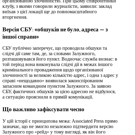
організованою злочинністю. При цьому співробітники
клубу, з якими говорили журналісти, заявили: заклад
виїхав з цієї локації ще до повномасштабного
вторгнення.
Версія СБУ: «обшуків не було, адреса — з
іншої справи»
СБУ публічно заперечує, що проводила обшуки та
слідчі дії саме там, де, за словами Залужного,
розташовувався його пункт. Водночас служба визнає: в
той період вона виконувала слідчі дії в межах іншого
кримінального провадження щодо організованої
злочинності за великою кількістю адрес, і одна з адрес у
справі «нещодавно» виявилася законспірованим
запасним командним пунктом Залужного. За заявою
СБУ, фактичних обшуків за цією адресою не відбулося,
а ситуацію прояснили в прямій комунікації.
Що важливо зафіксувати чесно
У цій історії є принципова межа: Associated Press прямо
зазначає, що не змогло незалежно підтвердити версію
Залужного про «рейд» у тому вигляді, як він його