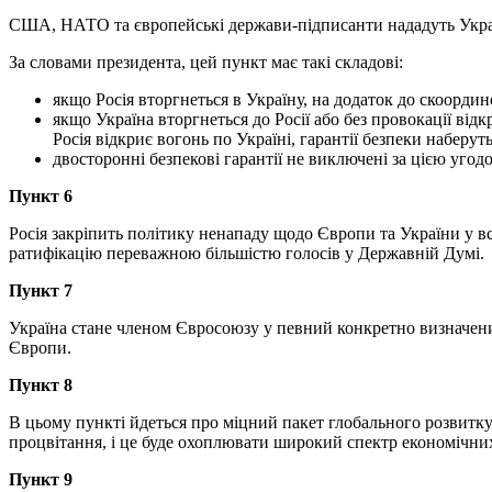
США, НАТО та європейські держави-підписанти нададуть Україні
За словами президента, цей пункт має такі складові:
якщо Росія вторгнеться в Україну, на додаток до скоординов
якщо Україна вторгнеться до Росії або без провокації відк
Росія відкриє вогонь по Україні, гарантії безпеки наберут
двосторонні безпекові гарантії не виключені за цією угод
Пункт 6
Росія закріпить політику ненападу щодо Європи та України у в
ратифікацію переважною більшістю голосів у Державній Думі.
Пункт 7
Україна стане членом Євросоюзу у певний конкретно визначени
Європи.
Пункт 8
В цьому пункті йдеться про міцний пакет глобального розвитку 
процвітання, і це буде охоплювати широкий спектр економічни
Пункт 9