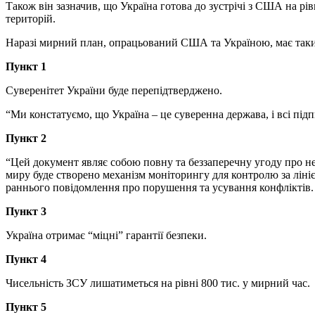
Також він зазначив, що Україна готова до зустрічі з США на рі
територій.
Наразі мирний план, опрацьований США та Україною, має так
Пункт 1
Суверенітет України буде перепідтверджено.
“Ми констатуємо, що Україна – це суверенна держава, і всі під
Пункт 2
“Цей документ являє собою повну та беззаперечну угоду про не
миру буде створено механізм моніторингу для контролю за ліні
раннього повідомлення про порушення та усування конфліктів. Те
Пункт 3
Україна отримає “міцні” гарантії безпеки.
Пункт 4
Чисельність ЗСУ лишатиметься на рівні 800 тис. у мирний час.
Пункт 5