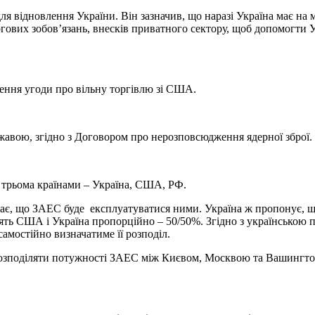
ля відновлення України. Він зазначив, що наразі Україна має на 
оргових зобов’язань, внесків приватного сектору, щоб допомогти 
ення угоди про вільну торгівлю зі США.
жавою, згідно з Договором про нерозповсюдження ядерної зброї.
о трьома країнами – Україна, США, РФ.
жає, що ЗАЕС буде експлуатуватися ними. Україна ж пропонує,
ять США і Україна пропорційно – 50/50%. Згідно з українською 
амостійно визначатиме її розподіл.
озподіляти потужності ЗАЕС між Києвом, Москвою та Вашингто