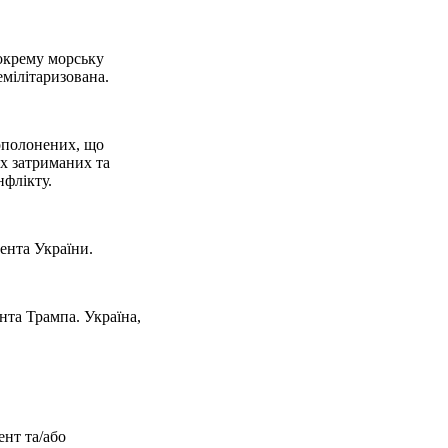
 окрему морську
емілітаризована.
вополонених, що
х затриманих та
нфлікту.
дента України.
нта Трампа. Україна,
ент та/або