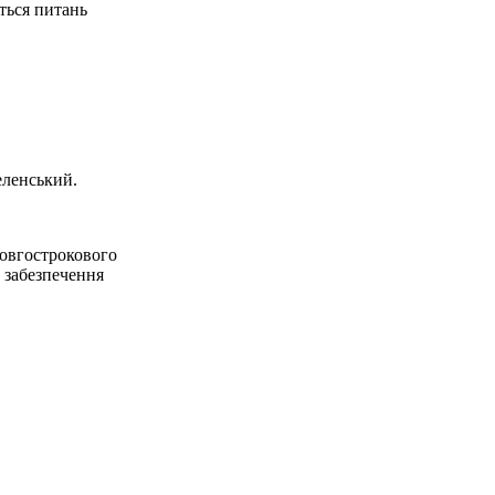
ється питань
еленський.
довгострокового
 забезпечення