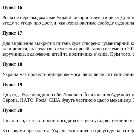
Пункт 16
Росія не перешкоджатиме Україні використовувати річку Дніпро
угоду та угоду про доступ, яка охоплюватиме свободу судноплав
Пункт 17
Для вирішення відкритих питань буде створено гуманітарний к
залишилися, включаючи засуджених російською системою з 2014
заручників, включаючи дітей та політичних в’язнів. Крім того,
Пункт 18
Україна має провести вибори якомога швидше після підписання
Пункт 19
Ця угода буде юридично обов’язковою. Її виконання буде контр
Європа, НАТО, Росія, США будуть частиною цього механізму. З
Пункт 20
Після того, як усі сторони погодяться з цією угодою, негайно
За словами президента, Україна має винести цю угоду на ратиф