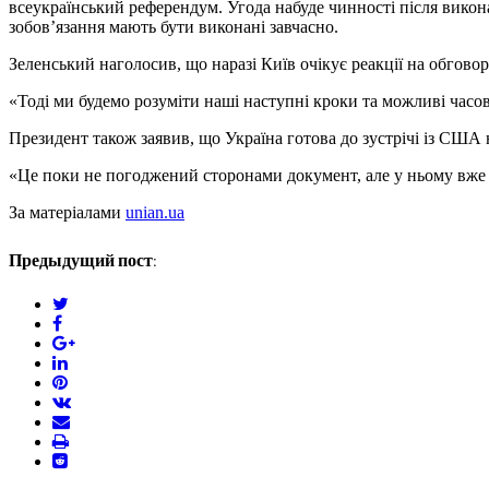
всеукраїнський референдум. Угода набуде чинності після викона
зобов’язання мають бути виконані завчасно.
Зеленський наголосив, що наразі Київ очікує реакції на обговор
«Тоді ми будемо розуміти наші наступні кроки та можливі часов
Президент також заявив, що Україна готова до зустрічі із США 
«Це поки не погоджений сторонами документ, але у ньому вже є
За матеріалами
unian.ua
Предыдущий пост:
twitter
facebook
google+
linkedin
pinterest
vkontakte
email
print
reddit
reddit