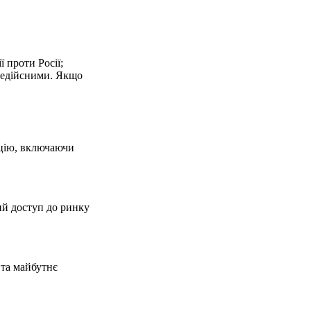
ї проти Росії;
 недійсними. Якщо
ацію, включаючи
ий доступ до ринку
 та майбутнє