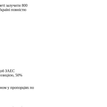
меті залучити 800
Україні повністю
 щоб ЗАЕС
позицією, 50%
ном у пропорціях по