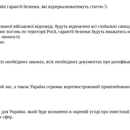
 гарантії безпеки, які відзеркалюватимуть статтю 5.
аної військової відповіді, будуть відновлені всі глобальні санкці
риє вогонь по території Росії, гарантії безпеки будуть вважатись
ь чинності;
ою.
сіх необхідних законах, всіх необхідних документах про ратифік
й час, а також Україна отримає короткостроковий привілейован
для України, який буде визначено в окремій угоді про інвестиції
х сфер.