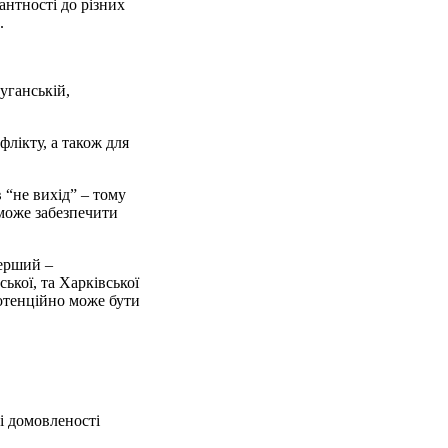
антності до різних
.
уганській,
флікту, а також для
 “не вихід” – тому
 може забезпечити
Перший –
ької, та Харківської
потенційно може бути
і домовленості