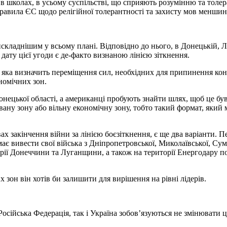
в школах, в усьому суспільстві, що сприяють розумінню та толер
правила ЄС щодо релігійної толерантності та захисту мов меншин
йскладнішим у всьому плані. Відповідно до нього, в Донецькій, Л
 дату цієї угоди є де-факто визнаною лінією зіткнення.
, яка визначить переміщення сил, необхідних для припинення кон
номічних зон.
онецької області, а американці пробують знайти шлях, щоб це був
вану зону або вільну економічну зону, тобто такий формат, який
ах закінчення війни за лінією боєзіткнення, є ще два варіанти. 
є вивести свої війська з Дніпропетровської, Миколаївської, Сумс
торії Донеччини та Луганщини, а також на території Енергодару 
 зон він хотів би залишити для вирішення на рівні лідерів.
сійська Федерація, так і Україна зобов’язуються не змінювати ц