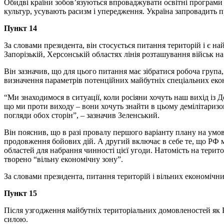
Обидві країни зобов’язуються впроваджувати освітні програми 
культур, усувають расизм і упередження. Україна запровадить 
Пункт 14
За словами президента, він стосується питання територій і є на
Запорізькій, Херсонській областях лінія розташування військ на
Він зазначив, що для цього питання має зібратися робоча група
визначення параметрів потенційних майбутніх спеціальних еко
“Ми знаходимося в ситуації, коли росіяни хочуть наш вихід із Д
що ми проти виходу – вони хочуть знайти в цьому демілітаризо
погляди обох сторін”, – зазначив Зеленський.
Він пояснив, що в разі провалу першого варіанту плану на умов
продовження бойових дій. А другий включає в себе те, що РФ ма
областей для набрання чинності цієї угоди. Натомість на тери
творено “вільну економічну зону”.
За словами президента, питання територій і вільних економічних
Пункт 15
Після узгодження майбутніх територіальних домовленостей як Ро
силою.