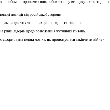
ння обома сторонами своїх зобовʼязань у випадку, якщо згідно з 
ювані позиції від російської сторони.
і рамки для тих чи інших рішень», — сказав він.
на рівні лідерів щодо розвʼязання чутливих питань.
 сформована певна логіка, як пропонується закінчити війну», —