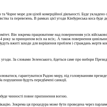
 та Чорне море для цілей комерційної діяльності. Буде укладено
ства та перевезень. В рамках цієї угоди Кінбурнська коса буде д
омітет. Він зокрема працюватиме над поверненням усіх військо
 року за принципом всіх на всіх;. А також повернення цивільни
 будуть вжиті заходи для вирішення проблем і страждань жертв ко
 угоди. За словами Зеленського, йдеться саме про вибори Прези
олюватися, гарантуватися Радою миру, під головуванням президе
а порушення будуть передбачені санкції.
 набуде чинності повне припинення вогню.
ікацію. Зокрема ця процедура може бути проведена через парлам