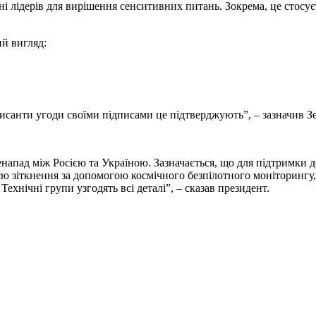
вні лідерів для вирішення сенситивних питань. Зокрема, це стосу
ий вигляд:
писанти угоди своїми підписами це підтверджують”, – зазначив З
напад між Росією та Україною. Зазначається, що для підтримки 
єю зіткнення за допомогою космічного безпілотного моніторингу,
хнічні групи узгодять всі деталі”, – сказав президент.