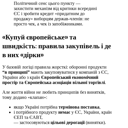
Політичний сенс цього пункту —
захистити механізм від критики всередині
ЄС і зробити кредит «придатним до
продажу» виборцям держав-членів: не
просто чек, а чек із запобіжниками.
«Купуй європейське» та
швидкість: правила закупівель і де
в них «дірки»
У базовій логіці правила жорсткі: оборонні продукти
“в принципі”
мають закуповуватися у компаній з ЄС,
України або з країн
Європейський економічний
простір та Європейська асоціація вільної торгівлі
.
Але життя війни не любить принципів без винятків,
тому додано «клапан»:
якщо Україні потрібна
термінова поставка
,
і потрібного продукту
немає
у ЄС, України, країн
ЄЕП та ЄАВТ,
— застосовуються
цільові дерогації
(винятки).