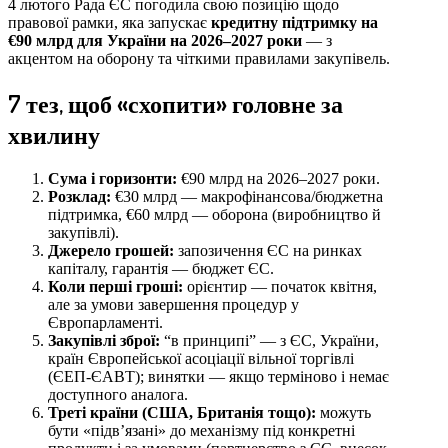
4 лютого Рада ЄС погодила свою позицію щодо
правової рамки, яка запускає
кредитну підтримку на
€90 млрд для України на 2026–2027 роки
— з
акцентом на оборону та чіткими правилами закупівель.
7 тез, щоб «схопити» головне за
хвилину
Сума і горизонти:
€90 млрд на 2026–2027 роки.
Розклад:
€30 млрд — макрофінансова/бюджетна
підтримка, €60 млрд — оборона (виробництво й
закупівлі).
Джерело грошей:
запозичення ЄС на ринках
капіталу, гарантія — бюджет ЄС.
Коли перші гроші:
орієнтир — початок квітня,
але за умови завершення процедур у
Європарламенті.
Закупівлі зброї:
“в принципі” — з ЄС, України,
країн Європейської асоціації вільної торгівлі
(ЄЕП-ЄАВТ); винятки — якщо терміново і немає
доступного аналога.
Треті країни (США, Британія тощо):
можуть
бути «підв’язані» до механізму під конкретні