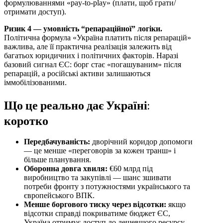
формулюваннями «pay-to-play» (плати, щоб грати/
отримати доступ).
Ризик 4 — умовність “репараційної” логіки.
Політична формула «Україна платить після репарацій»
важлива, але її практична реалізація залежить від
багатьох юридичних і політичних факторів. Наразі
базовий сигнал ЄС: борг стає «погашуваним» після
репарацій, а російські активи залишаються
іммобілізованими.
Що це реально дає Україні:
коротко
Передбачуваність:
дворічний коридор допомоги
— це менше «переговорів за кожен транш» і
більше планування.
Оборонна довга хвиля:
€60 млрд під
виробництво та закупівлі — шанс зшивати
потреби фронту з потужностями українського та
європейського ВПК.
Менше боргового тиску через відсотки:
якщо
відсотки справді покриватиме бюджет ЄС,
Україна отримує доступ до дешевшого ресурсу,