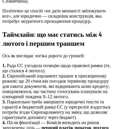
Словаччина).
Політично це спосіб «не дати меншості заблокувати
все», але юридично — складніша конструкція, яка
потребує акуратного проходження процедур.
Таймлайн: що має статись між 4
лютого і першим траншем
Ось як виглядає логіка дороги до грошей:
1.
Рада ЄС узгодила позицію щодо правової рамки (те,
що сталося 4 лютого).
2.
Європейський парламент працює в прискореному
режимі: ще 20 січня він погодив термінову процедуру
для пакета документів, які відкривають шлях кредиту;
повідомлялося, що частину голосувань планували на
пленарний тиждень 9–12 лютого.
3.
Паралельно треба завершити юридичні тексти та
гарантії в бюджетній рамці ЄС (у пресрелізі згадується
потреба згоди Європарламенту на зміну, що дозволяє
гарантувати допомогу через бюджет).
4.
Після фіналізації — Комісія виходить на ринок
запозичень; ціль —
перший платіж початок другого