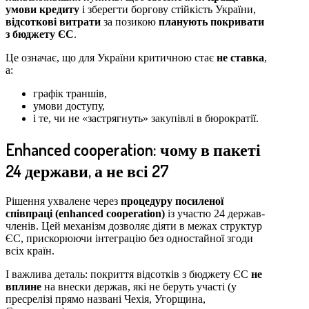
умови кредиту
і зберегти боргову стійкість України,
відсоткові витрати
за позикою
планують покривати
з бюджету ЄС
.
Це означає, що для України критичною стає
не ставка
,
а:
графік траншів,
умови доступу,
і те, чи не «застрягнуть» закупівлі в бюрократії.
Enhanced cooperation: чому в пакеті
24 держави, а не всі 27
Рішення ухвалене через
процедуру посиленої
співпраці (enhanced cooperation)
із участю 24 держав-
членів. Цей механізм дозволяє діяти в межах структур
ЄС, прискорюючи інтеграцію без одностайної згоди
всіх країн.
І важлива деталь: покриття відсотків з бюджету ЄС
не
вплине
на внески держав, які не беруть участі (у
пресрелізі прямо названі Чехія, Угорщина,