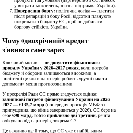
продукти і за умовами (партнерство з ЄС, внесок
у витрати запозичень, значна підтримка України).
Повернення боргу:
політична логіка — платити
після репарацій з боку Росії; відсотки планують
покривати з бюджету ЄС, щоб не добивати
боргову стійкість України.
Чому «двохрічний» кредит
з’явився саме зараз
Ключовий мотив —
не допустити фінансового
провалу України у 2026–2027 роках
, коли потреби
бюджету й оборони залишаються високими, а
політичні цикли в партнерів роблять «ручні пакети
допомоги» менш прогнозованими.
У пресрелізі Ради ЄС прямо згадується оцінка:
залишкові потреби фінансування України на 2026–
2027 — €135,7 млрд
(попередня проєкція МВФ за
припущення, що війна завершиться у 2026). ЄС бере на
себе
€90 млрд, тобто приблизно дві третини
, решта —
очікувано від партнерів, зокрема G7.
Це важливо ще й тому, що ЄС уже є найбільшим