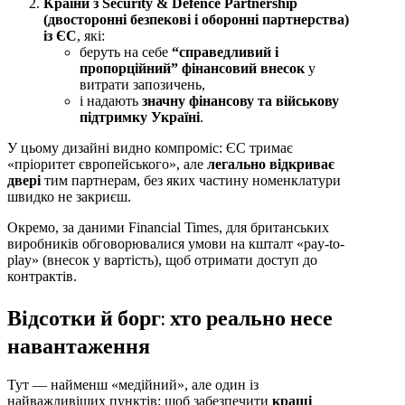
Країни з Security & Defence Partnership
(двосторонні безпекові і оборонні партнерства)
із ЄС
, які:
беруть на себе
“справедливий і
пропорційний” фінансовий внесок
у
витрати запозичень,
і надають
значну фінансову та військову
підтримку Україні
.
У цьому дизайні видно компроміс: ЄС тримає
«пріоритет європейського», але
легально відкриває
двері
тим партнерам, без яких частину номенклатури
швидко не закриєш.
Окремо, за даними Financial Times, для британських
виробників обговорювалися умови на кшталт «pay-to-
play» (внесок у вартість), щоб отримати доступ до
контрактів.
Відсотки й борг: хто реально несе
навантаження
Тут — найменш «медійний», але один із
найважливіших пунктів: щоб забезпечити
кращі