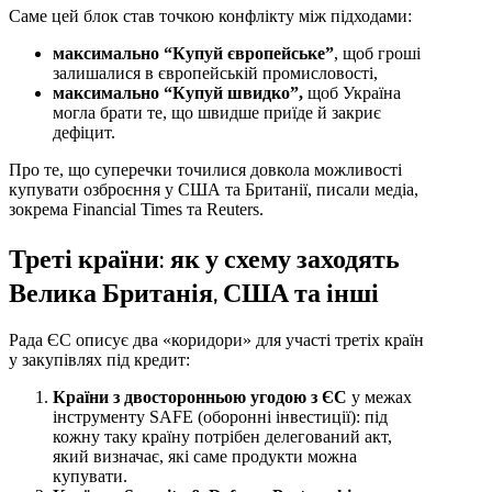
Саме цей блок став точкою конфлікту між підходами:
максимально “Купуй європейське”
, щоб гроші
залишалися в європейській промисловості,
максимально “Купуй швидко”,
щоб Україна
могла брати те, що швидше приїде й закриє
дефіцит.
Про те, що суперечки точилися довкола можливості
купувати озброєння у США та Британії, писали медіа,
зокрема Financial Times та Reuters.
Треті країни: як у схему заходять
Велика Британія, США та інші
Рада ЄС описує два «коридори» для участі третіх країн
у закупівлях під кредит:
Країни з двосторонньою угодою з ЄС
у межах
інструменту SAFE (оборонні інвестиції): під
кожну таку країну потрібен делегований акт,
який визначає, які саме продукти можна
купувати.