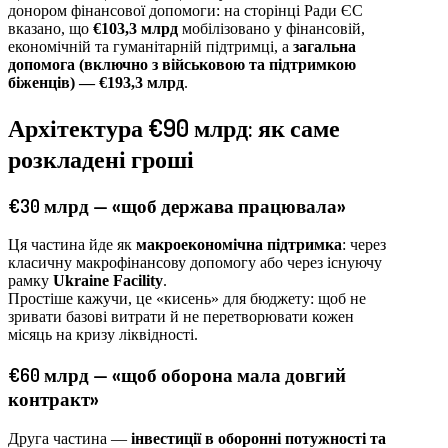
донором фінансової допомоги: на сторінці Ради ЄС
вказано, що
€103,3 млрд
мобілізовано у фінансовій,
економічній та гуманітарній підтримці, а
загальна
допомога (включно з військовою та підтримкою
біженців) — €193,3 млрд
.
Архітектура €90 млрд: як саме
розкладені гроші
€30 млрд — «щоб держава працювала»
Ця частина йде як
макроекономічна підтримка
: через
класичну макрофінансову допомогу або через існуючу
рамку
Ukraine Facility
.
Простіше кажучи, це «кисень» для бюджету: щоб не
зривати базові витрати й не перетворювати кожен
місяць на кризу ліквідності.
€60 млрд — «щоб оборона мала довгий
контракт»
Друга частина —
інвестиції в оборонні потужності та