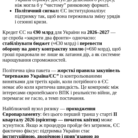
ніж могла б у “чистому” ринковому форматі.
Політичний сигнал:
ЄС інституціоналізує
підтримку так, щоб вона переживала зміну урядів
і сезонні кризи.
Кредит ЄС на
€90 млрд
для України на
2026–2027
—
це спроба «закрити два фронти» одночасно:
стабілізувати бюджет
(≈€30 млрд) і
перевести
оборону на довгу контрактну хвилю
(≈€60 млрд), щоб
гроші працювали не лише як латання дір, а як системне
нарощування спроможностей.
Політична ціна пакета —
жорсткі правила закупівель
“переважно Україна/ЄС”
із контрольованими
винятками для третіх країн, коли потрібного в ЄС
немає або коли критична швидкість. Це компроміс між
інтересами європейського ВПК і реальністю війни, де
перемагає не гасло, а темп постачання.
Найближчий вузол ризику —
проходження
Європарламенту
: без цього перший транш у старті
ІІ
кварталу 2026 (орієнтир — початок квітня)
може
зсунутися. Якщо ж процедура пройде без затримок, ЄС
фактично фіксує: підтримка України стає
інституційною, дворічною і прив’язаною до