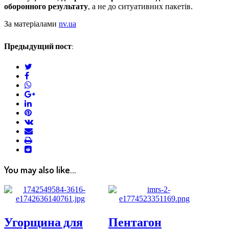
оборонного результату
, а не до ситуативних пакетів.
За матеріалами
nv.ua
Предыдущий пост:
twitter
facebook
whatsapp
google+
linkedin
pinterest
vkontakte
email
print
reddit
reddit
You may also like...
Угорщина для
Пентагон