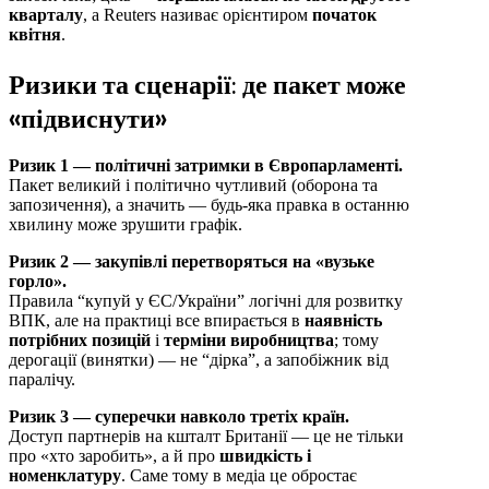
кварталу
, а Reuters називає орієнтиром
початок
квітня
.
Ризики та сценарії: де пакет може
«підвиснути»
Ризик 1 — політичні затримки в Європарламенті.
Пакет великий і політично чутливий (оборона та
запозичення), а значить — будь-яка правка в останню
хвилину може зрушити графік.
Ризик 2 — закупівлі перетворяться на «вузьке
горло».
Правила “купуй у ЄС/України” логічні для розвитку
ВПК, але на практиці все впирається в
наявність
потрібних позицій
і
терміни виробництва
; тому
дерогації (винятки) — не “дірка”, а запобіжник від
паралічу.
Ризик 3 — суперечки навколо третіх країн.
Доступ партнерів на кшталт Британії — це не тільки
про «хто заробить», а й про
швидкість і
номенклатуру
. Саме тому в медіа це обростає