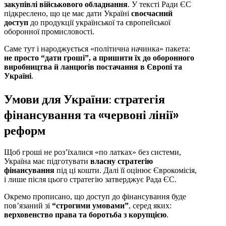
закупівлі військового обладнання
. У тексті Ради ЄС
підкреслено, що це має дати Україні
своєчасний
доступ
до продукції української та європейської
оборонної промисловості.
Саме тут і народжується «політична начинка» пакета:
не просто “дати гроші”, а пришити їх до оборонного
виробництва й ланцюгів постачання в Європі та
Україні
.
Умови для України: стратегія
фінансування та «червоні лінії»
реформ
Щоб гроші не роз’їхалися «по латках» без системи,
Україна має підготувати
власну стратегію
фінансування
під ці кошти. Далі її оцінює Єврокомісія,
і лише після цього стратегію затверджує Рада ЄС.
Окремо прописано, що доступ до фінансування буде
пов’язаний зі
“строгими умовами”
, серед яких:
верховенство права та боротьба з корупцією
.