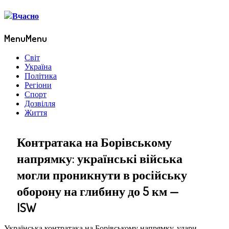
Menu
Menu
Світ
Україна
Політика
Регіони
Спорт
Дозвілля
Життя
Контратака на Борівському
напрямку: українські війська
могли проникнути в російську
оборону на глибину до 5 км —
ISW
Українська контратака на Борівському напрямку, удари