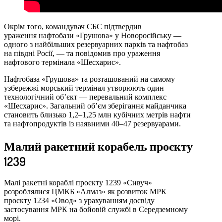
Окрім того, командувач СБС підтвердив
ураження нафтобази «Грушова» у Новоросійську —
одного з найбільших резервуарних парків та нафтобаз
на півдні Росії, — та повідомив про ураження
нафтового термінала «Шесхарис».
Нафтобаза «Грушова» та розташований на самому
узбережжі морський термінал утворюють один
технологічний об’єкт — перевальний комплекс
«Шесхарис». Загальний об’єм зберігання майданчика
становить близько 1,2–1,25 млн кубічних метрів нафти
та нафтопродуктів із наявними 40–47 резервуарами.
Малий ракетний корабель проєкту
1239
Малі ракетні кораблі проєкту 1239 «Сивуч»
розроблялися ЦМКБ «Алмаз» як розвиток МРК
проєкту 1234 «Овод» з урахуванням досвіду
застосування МРК на бойовій службі в Середземному
морі.