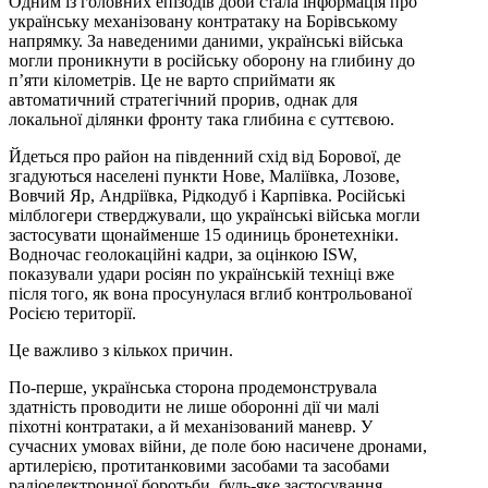
Одним із головних епізодів доби стала інформація про
українську механізовану контратаку на Борівському
напрямку. За наведеними даними, українські війська
могли проникнути в російську оборону на глибину до
п’яти кілометрів. Це не варто сприймати як
автоматичний стратегічний прорив, однак для
локальної ділянки фронту така глибина є суттєвою.
Йдеться про район на південний схід від Борової, де
згадуються населені пункти Нове, Маліївка, Лозове,
Вовчий Яр, Андріївка, Рідкодуб і Карпівка. Російські
мілблогери стверджували, що українські війська могли
застосувати щонайменше 15 одиниць бронетехніки.
Водночас геолокаційні кадри, за оцінкою ISW,
показували удари росіян по українській техніці вже
після того, як вона просунулася вглиб контрольованої
Росією території.
Це важливо з кількох причин.
По-перше, українська сторона продемонструвала
здатність проводити не лише оборонні дії чи малі
піхотні контратаки, а й механізований маневр. У
сучасних умовах війни, де поле бою насичене дронами,
артилерією, протитанковими засобами та засобами
радіоелектронної боротьби, будь-яке застосування