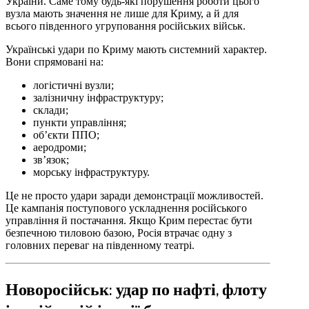
України. Саме тому будь-які порушення роботи цього
вузла мають значення не лише для Криму, а й для
всього південного угруповання російських військ.
Українські удари по Криму мають системний характер.
Вони спрямовані на:
логістичні вузли;
залізничну інфраструктуру;
склади;
пункти управління;
об’єкти ППО;
аеродроми;
зв’язок;
морську інфраструктуру.
Це не просто удари заради демонстрації можливостей.
Це кампанія поступового ускладнення російського
управління й постачання. Якщо Крим перестає бути
безпечною тиловою базою, Росія втрачає одну з
головних переваг на південному театрі.
Новоросійськ: удар по нафті, флоту