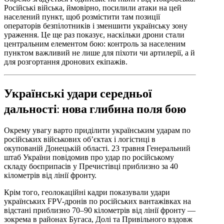
Російські війська, ймовірно, посилили атаки на цей
населений пункт, щоб розмістити там позиції
операторів безпілотників і зменшити українську зону
ураження. Це ще раз показує, наскільки дрони стали
центральним елементом бою: контроль за населеним
пунктом важливий не лише для піхоти чи артилерії, а й
для розгортання дронових екіпажів.
Українські удари середньої
дальності: нова глибина поля бою
Окрему увагу варто приділити українським ударам по
російських військових об’єктах і логістиці в
окупованій Донецькій області. 23 травня Генеральний
штаб України повідомив про удар по російському
складу боєприпасів у Пречистівці приблизно за 40
кілометрів від лінії фронту.
Крім того, геолокаційні кадри показували удари
українських FPV-дронів по російських вантажівках на
відстані приблизно 70–90 кілометрів від лінії фронту —
зокрема в районах Бугаса, Долі та Привільного вздовж