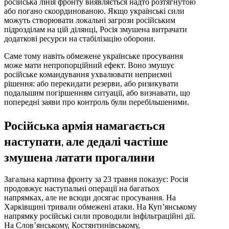
російська лінія фронту виявляється надто розтягнутою
або погано скоординованою. Якщо українські сили
можуть створювати локальні загрози російським
підрозділам на цій ділянці, Росія змушена витрачати
додаткові ресурси на стабілізацію оборони.
Саме тому навіть обмежене українське просування
може мати непропорційний ефект. Воно змушує
російське командування ухвалювати неприємні
рішення: або перекидати резерви, або ризикувати
подальшим погіршенням ситуації, або визнавати, що
попередні заяви про контроль були перебільшеними.
Російська армія намагається
наступати, але дедалі частіше
змушена латати прогалини
Загальна картина фронту за 23 травня показує: Росія
продовжує наступальні операції на багатьох
напрямках, але не всюди досягає просування. На
Харківщині тривали обмежені атаки. На Куп’янському
напрямку російські сили проводили інфільтраційні дії.
На Слов’янському, Костянтинівському,