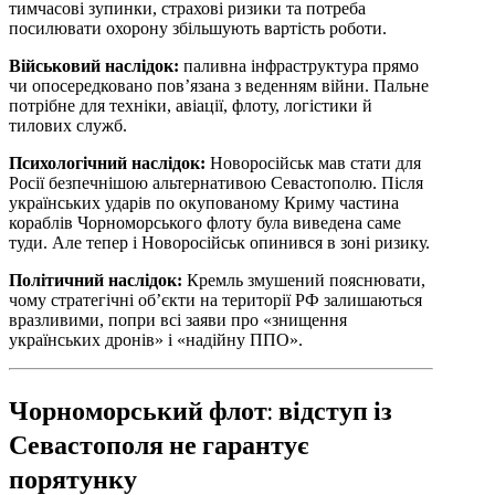
тимчасові зупинки, страхові ризики та потреба
посилювати охорону збільшують вартість роботи.
Військовий наслідок:
паливна інфраструктура прямо
чи опосередковано пов’язана з веденням війни. Пальне
потрібне для техніки, авіації, флоту, логістики й
тилових служб.
Психологічний наслідок:
Новоросійськ мав стати для
Росії безпечнішою альтернативою Севастополю. Після
українських ударів по окупованому Криму частина
кораблів Чорноморського флоту була виведена саме
туди. Але тепер і Новоросійськ опинився в зоні ризику.
Політичний наслідок:
Кремль змушений пояснювати,
чому стратегічні об’єкти на території РФ залишаються
вразливими, попри всі заяви про «знищення
українських дронів» і «надійну ППО».
Чорноморський флот: відступ із
Севастополя не гарантує
порятунку