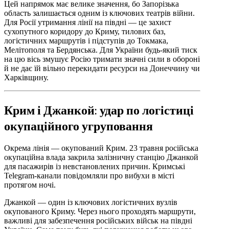
Цей напрямок має велике значення, бо Запорізька
область залишається одним із ключових театрів війни.
Для Росії утримання лінії на півдні — це захист
сухопутного коридору до Криму, тилових баз,
логістичних маршрутів і підступів до Токмака,
Мелітополя та Бердянська. Для України будь-який тиск
на цю вісь змушує Росію тримати значні сили в обороні
й не дає їй вільно перекидати ресурси на Донеччину чи
Харківщину.
Крим і Джанкой: удар по логістиці
окупаційного угруповання
Окрема лінія — окупований Крим. 23 травня російська
окупаційна влада закрила залізничну станцію Джанкой
для пасажирів із невстановлених причин. Кримські
Telegram-канали повідомляли про вибухи в місті
протягом ночі.
Джанкой — один із ключових логістичних вузлів
окупованого Криму. Через нього проходять маршрути,
важливі для забезпечення російських військ на півдні