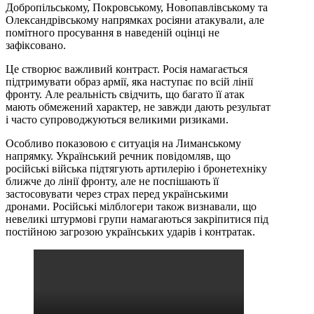
Добропільському, Покровському, Новопавлівському та
Олександрівському напрямках росіяни атакували, але
помітного просування в наведеній оцінці не
зафіксовано.
Це створює важливий контраст. Росія намагається
підтримувати образ армії, яка наступає по всій лінії
фронту. Але реальність свідчить, що багато її атак
мають обмежений характер, не завжди дають результат
і часто супроводжуються великими ризиками.
Особливо показовою є ситуація на Лиманському
напрямку. Український речник повідомляв, що
російські війська підтягують артилерію і бронетехніку
ближче до лінії фронту, але не поспішають її
застосовувати через страх перед українськими
дронами. Російські мілблогери також визнавали, що
невеликі штурмові групи намагаються закріпитися під
постійною загрозою українських ударів і контратак.