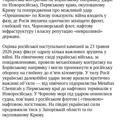
по Новоросійську, Пермському краю, окупованому
Криму та попередження про можливий удар
«Орешником» по Києву показують: війна входить у
фазу, де Росія змушена одночасно захищати фронт,
глибокий тил, Чорноморський флот, нафтову
інфраструктуру і власну репутацію «невразливої»
держави.
Оцінка російської наступальної кампанії за 23 травня
2026 року фіксує одразу кілька важливих зрушень у
війні. На північному сході українські війська, за
повідомленнями, провели механізовану контратаку на
Борівському напрямку і могли проникнути в російську
оборону на глибину до п’яти кілометрів. У тилу Росії
українські далекобійні удари знову вразили критично
важливі об’єкти — від хімічного підприємства Metafrax
Chemicals у Пермському краї до нафтових терміналів у
Новоросійську. У Чорному морі під ударом опинилися
судна, пов’язані з російським флотом і «тіньовою»
нафтовою логістикою. На півдні українські сили
продовжили тиск у Запорізькій області та по
окупованому Криму.