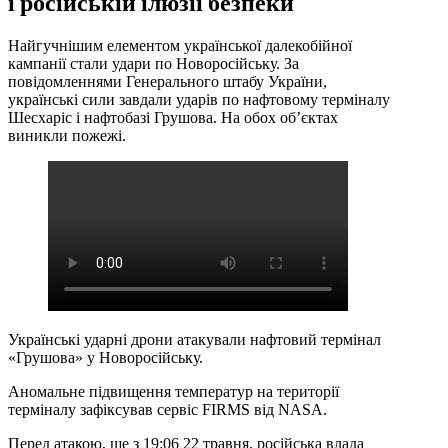
і російській ілюзії безпеки
Найгучнішим елементом української далекобійної
кампанії стали удари по Новоросійську. За
повідомленнями Генерального штабу України,
українські сили завдали ударів по нафтовому терміналу
Шесхаріс і нафтобазі Грушова. На обох об’єктах
виникли пожежі.
Українські ударні дрони атакували нафтовий термінал
«Грушова» у Новоросійську.
Аномальне підвищення температур на території
терміналу зафіксував сервіс FIRMS від NASA.
Перед атакою, ще з 19:06 22 травня, російська влада