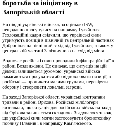
боротьба за ініціативу в
Запорізькій області
На півдні українські війська, за оцінкою ISW,
нещодавно просунулися на напрямку Гуляйполя.
Геолокаційні кадри свідчили, що українські сили
утримують позиції в північній та центральній частинах
Добропілля на північний захід від Гуляйполя, а також у
центральній частині Залізничного на схід від міста.
Водночас російські сили проводили інфільтраційні дії в
районі Воздвижівки. Це означає, що ситуація на цій
ділянці залишається рухомою: українські війська
намагаються просуватися або відновлювати позиції, а
російські — проникати малими групами, перевіряти
оборону і створювати локальні загрози.
На заході Запорізької області українські контратаки
тривали в районі Оріхова. Російські мілблогери
визнавали, що ситуація для російських військ на захід
від Оріхова залишається складною. Згадувалося також,
що українські сили могли застосовувати бронетехніку
поблизу Плавнів і в напрямку Кам’янського.