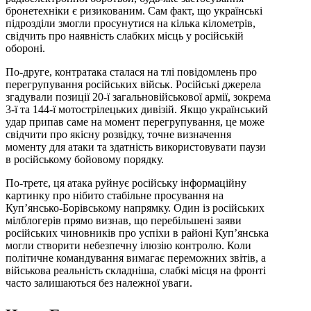
бронетехніки є ризикованим. Сам факт, що українські
підрозділи змогли просунутися на кілька кілометрів,
свідчить про наявність слабких місць у російській
обороні.
По-друге, контратака сталася на тлі повідомлень про
перегрупування російських військ. Російські джерела
згадували позиції 20-ї загальновійськової армії, зокрема
3-ї та 144-ї мотострілецьких дивізій. Якщо український
удар припав саме на момент перегрупування, це може
свідчити про якісну розвідку, точне визначення
моменту для атаки та здатність використовувати паузи
в російському бойовому порядку.
По-третє, ця атака руйнує російську інформаційну
картинку про нібито стабільне просування на
Куп’янсько-Борівському напрямку. Один із російських
мілблогерів прямо визнав, що перебільшені заяви
російських чиновників про успіхи в районі Куп’янська
могли створити небезпечну ілюзію контролю. Коли
політичне командування вимагає переможних звітів, а
військова реальність складніша, слабкі місця на фронті
часто залишаються без належної уваги.