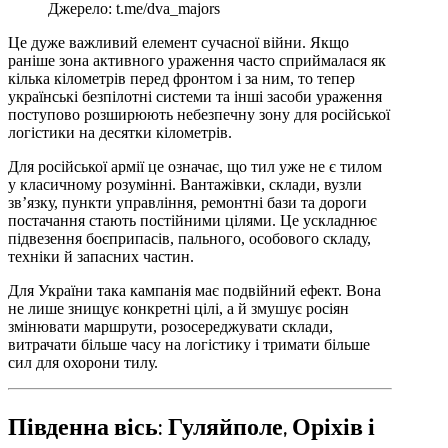
Джерело: t.me/dva_majors
Це дуже важливий елемент сучасної війни. Якщо
раніше зона активного ураження часто сприймалася як
кілька кілометрів перед фронтом і за ним, то тепер
українські безпілотні системи та інші засоби ураження
поступово розширюють небезпечну зону для російської
логістики на десятки кілометрів.
Для російської армії це означає, що тил уже не є тилом
у класичному розумінні. Вантажівки, склади, вузли
зв’язку, пункти управління, ремонтні бази та дороги
постачання стають постійними цілями. Це ускладнює
підвезення боєприпасів, пального, особового складу,
техніки й запасних частин.
Для України така кампанія має подвійний ефект. Вона
не лише знищує конкретні цілі, а й змушує росіян
змінювати маршрути, розосереджувати склади,
витрачати більше часу на логістику і тримати більше
сил для охорони тилу.
Південна вісь: Гуляйполе, Оріхів і