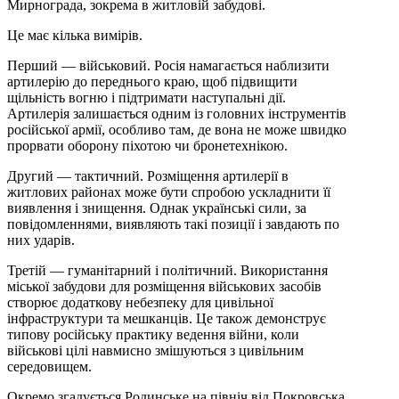
Мирнограда, зокрема в житловій забудові.
Це має кілька вимірів.
Перший — військовий. Росія намагається наблизити
артилерію до переднього краю, щоб підвищити
щільність вогню і підтримати наступальні дії.
Артилерія залишається одним із головних інструментів
російської армії, особливо там, де вона не може швидко
прорвати оборону піхотою чи бронетехнікою.
Другий — тактичний. Розміщення артилерії в
житлових районах може бути спробою ускладнити її
виявлення і знищення. Однак українські сили, за
повідомленнями, виявляють такі позиції і завдають по
них ударів.
Третій — гуманітарний і політичний. Використання
міської забудови для розміщення військових засобів
створює додаткову небезпеку для цивільної
інфраструктури та мешканців. Це також демонструє
типову російську практику ведення війни, коли
військові цілі навмисно змішуються з цивільним
середовищем.
Окремо згадується Родинське на північ від Покровська.