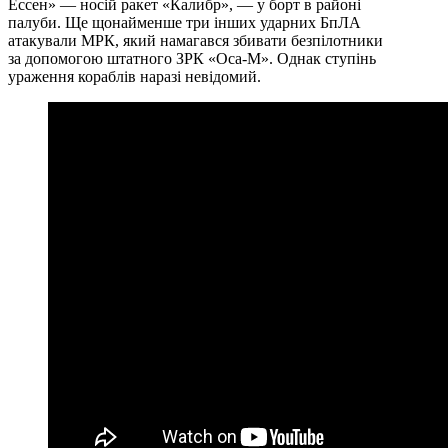
Ессен» — носій ракет «Калибр», — у борт в районі
палуби. Ще щонайменше три інших ударних БпЛА
атакували МРК, який намагався збивати безпілотники
за допомогою штатного ЗРК «Оса-М». Однак ступінь
ураження кораблів наразі невідомий.