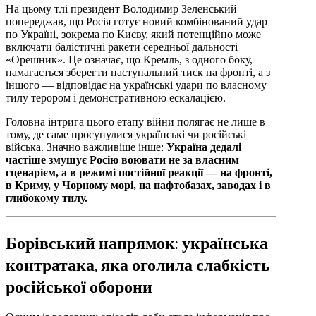
На цьому тлі президент Володимир Зеленський
попереджав, що Росія готує новий комбінований удар
по Україні, зокрема по Києву, який потенційно може
включати балістичні ракети середньої дальності
«Орешник». Це означає, що Кремль, з одного боку,
намагається зберегти наступальний тиск на фронті, а з
іншого — відповідає на українські удари по власному
тилу терором і демонстративною ескалацією.
Головна інтрига цього етапу війни полягає не лише в
тому, де саме просунулися українські чи російські
війська. Значно важливіше інше:
Україна дедалі
частіше змушує Росію воювати не за власним
сценарієм, а в режимі постійної реакції — на фронті,
в Криму, у Чорному морі, на нафтобазах, заводах і в
глибокому тилу.
Борівський напрямок: українська
контратака, яка оголила слабкість
російської оборони