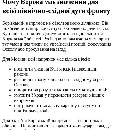
Чому Борова має значення для
всієї північно-східної дуги фронту
Борівський напрямок не є ізольованою ділянкою. Він
пов’язаний із ширшою ситуацією навколо річки Оскіл,
Куп’янська, півночі Донеччини та східної частини
Харківської області. Росія давно намагається створити
тут умови для тиску на українські позиції, форсування
Осколу або просування на захід.
Для Москви цей напрямок має кілька цілей:
посилити тиск на Куп’янськ і навколишні
райони;
розширити зону контролю на східному березі
Осколу;
створити загрозу для українських комунікацій;
змусити Україну перекидати резерви з інших
напрямків;
підтримувати загальну картину наступу на
північному сході.
Для України Борівський напрямок — це не тільки
оборона. Це можливість завдавати контрударів там, де