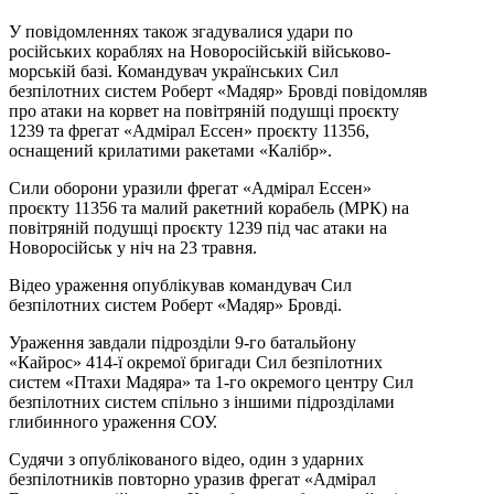
У повідомленнях також згадувалися удари по
російських кораблях на Новоросійській військово-
морській базі. Командувач українських Сил
безпілотних систем Роберт «Мадяр» Бровді повідомляв
про атаки на корвет на повітряній подушці проєкту
1239 та фрегат «Адмірал Ессен» проєкту 11356,
оснащений крилатими ракетами «Калібр».
Сили оборони уразили фрегат «Адмірал Ессен»
проєкту 11356 та малий ракетний корабель (МРК) на
повітряній подушці проєкту 1239 під час атаки на
Новоросійськ у ніч на 23 травня.
Відео ураження опублікував командувач Сил
безпілотних систем Роберт «Мадяр» Бровді.
Ураження завдали підрозділи 9-го батальйону
«Кайрос» 414-ї окремої бригади Сил безпілотних
систем «Птахи Мадяра» та 1-го окремого центру Сил
безпілотних систем спільно з іншими підрозділами
глибинного ураження СОУ.
Судячи з опублікованого відео, один з ударних
безпілотників повторно уразив фрегат «Адмірал