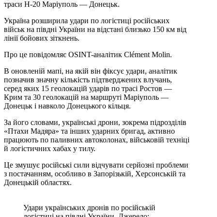
траси Н-20 Маріуполь — Донецьк.
Україна розширила удари по логістиці російських
військ на півдні України на відстані близько 150 км від
лінії бойових зіткнень.
Про це повідомляє OSINT-аналітик Clément Molin.
В оновленій мапі, на якій він фіксує удари, аналітик
позначив значну кількість підтверджених влучань,
серед яких 15 геолокацій ударів по трасі Ростов —
Крим та 30 геолокацій на маршруті Маріуполь —
Донецьк і навколо Донецького кільця.
За його словами, українські дрони, зокрема підрозділів
«Птахи Мадяра» та інших ударних бригад, активно
працюють по паливних автоколонах, військовій техніці
й логістичних хабах у тилу.
Це змушує російські сили відчувати серйозні проблеми
з постачанням, особливо в Запорізькій, Херсонській та
Донецькій областях.
Удари українських дронів по російській
логістиці на півдні України. Джерело: