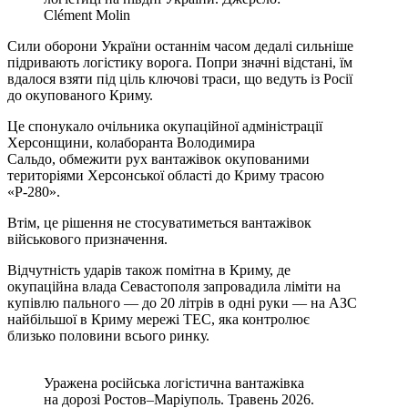
Clément Molin
Сили оборони України останнім часом дедалі сильніше
підривають логістику ворога. Попри значні відстані, їм
вдалося взяти під ціль ключові траси, що ведуть із Росії
до окупованого Криму.
Це спонукало очільника окупаційної адміністрації
Херсонщини, колаборанта Володимира
Сальдо, обмежити рух вантажівок окупованими
територіями Херсонської області до Криму трасою
«Р-280».
Втім, це рішення не стосуватиметься вантажівок
військового призначення.
Відчутність ударів також помітна в Криму, де
окупаційна влада Севастополя запровадила ліміти на
купівлю пального — до 20 літрів в одні руки — на АЗС
найбільшої в Криму мережі ТЕС, яка контролює
близько половини всього ринку.
Уражена російська логістична вантажівка
на дорозі Ростов–Маріуполь. Травень 2026.