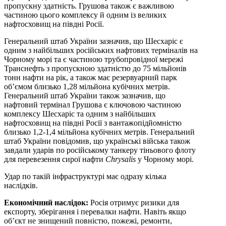
пропускну здатність. Грушова також є важливою
частиною цього комплексу й одним із великих
нафтосховищ на півдні Росії.
Генеральний штаб України зазначив, що Шесхаріс є
одним з найбільших російських нафтових терміналів на
Чорному морі та є частиною трубопровідної мережі
Транснефть з пропускною здатністю до 75 мільйонів
тонн нафти на рік, а також має резервуарний парк
об’ємом близько 1,28 мільйона кубічних метрів.
Генеральний штаб України також зазначив, що
нафтовий термінал Грушова є ключовою частиною
комплексу Шесхаріс та одним з найбільших
нафтосховищ на півдні Росії з вантажопідйомністю
близько 1,2-1,4 мільйона кубічних метрів. Генеральний
штаб України повідомив, що українські війська також
завдали ударів по російському танкеру тіньового флоту
для перевезення сирої нафти
Chrysalis
у Чорному морі.
Удар по такій інфраструктурі має одразу кілька
наслідків.
Економічний наслідок:
Росія отримує ризики для
експорту, зберігання і перевалки нафти. Навіть якщо
об’єкт не знищений повністю, пожежі, ремонти,