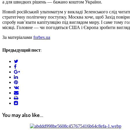
а для швидких рішень — бажано коштом України.
Новий російський ультиматум у викладі Зеленського слід читати
стратегічну політичну поступку. Москва хоче, щоб Захід повіри
спробу нав’язати капітуляцію під виглядом миру. І саме тому го
місяці. Головне — чи погодяться США і Європа зробити вигляд,
За матеріалами
forbes.ua
Предыдущий пост:
twitter
facebook
google+
linkedin
pinterest
vkontakte
email
print
reddit
reddit
You may also like...