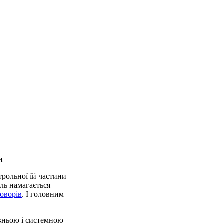
н
трольної їй частини
ль намагається
оворів
. І головним
авньою і системною