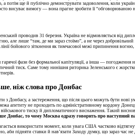
, а потім ще й публічно демонструвати задоволення, коли україн
просто висуває вимогу — вона прагне зробити її “обговорюваною
енський проводив 31 березня. Україна не відмовляється від дипло
, але лише “там, де ми зараз стоїмо”, а не через добровільний в
 лінії бойового зіткнення як тимчасової межі припинення вогню, 
арячої фази без формальної капітуляції, а інша — погодження на
тичний тиск. Саме тому нинішня риторика Зеленського є жорстко
тнерів.
ьше, ніж слова про Донбас
ти з Донбасу, а застереження, що після цього можуть бути нові 
межа апетиту не проходить по адміністративному кордону Донець
, військового тиску й дипломатичного виснаження. Такий виснов
ше Донбас, то чому Москва одразу говорить про наступний па
магається використати момент, коли увага США частково відтягн
о, аби підняти ставки й нав’язати Заходу думку, що зараз час не