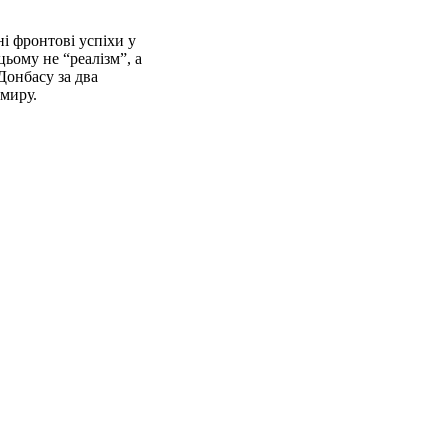
і фронтові успіхи у
ьому не “реалізм”, а
Донбасу за два
 миру.