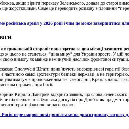
Москва, якщо вірити переказу Зеленського, додала до старої вим
ть ще жорсткішими. Саме це переводить розмову з площини “пере
ме російська армія у 2026 році і чим це може завершитися дл
моги
 американській стороні: вона здатна за два місяці захопити р
 ж цього не станеться, “ціна миру” для України зросте. У цій л
и свою вимогу як майже неминучий наслідок фронтової ситуації.
сказав: Сполучені Штати прив’язують високорівневі гарантії без
и є частиною самої архітектури безпеки держави, а не територією
й ультиматум є продовженням тієї самої лінії: Кремль наполягає
ементом стримування Росії.
оворник Кирило Дмитрієв відкрито заявив, що слова Зеленського
чне підтвердження: будь-яка дискусія про Донбас як предмет то
ершитися територіальною винагородою.
 Росія перетворює повітряні атаки на довготривалу загрозу 