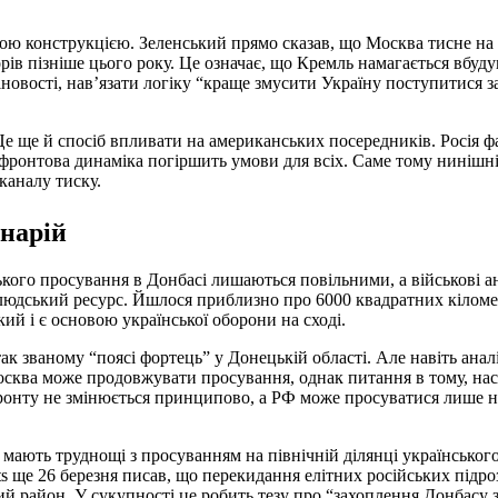
орною конструкцією. Зеленський прямо сказав, що Москва тисне 
 пізніше цього року. Це означає, що Кремль намагається вбуду
вості, нав’язати логіку “краще змусити Україну поступитися зар
 Це ще й спосіб впливати на американських посередників. Росія 
 фронтова динаміка погіршить умови для всіх. Саме тому нинішн
каналу тиску.
енарій
ського просування в Донбасі лишаються повільними, а військові 
ий людський ресурс. Йшлося приблизно про 6000 квадратних кіломе
кий і є основою української оборони на сході.
ак званому “поясі фортець” у Донецькій області. Але навіть анал
сква може продовжувати просування, однак питання в тому, нас
 фронту не змінюється принципово, а РФ може просуватися лише н
и мають труднощі з просуванням на північній ділянці українськог
eats ще 26 березня писав, що перекидання елітних російських підроз
 район. У сукупності це робить тезу про “захоплення Донбасу з