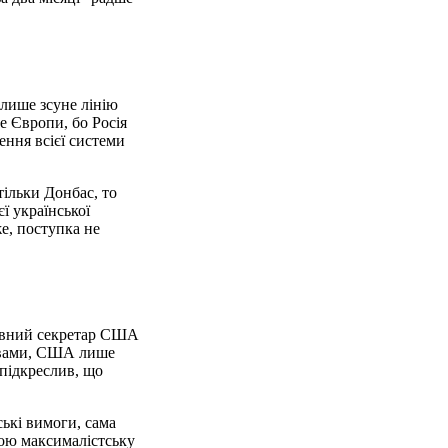
 лише зсуне лінію
ше Європи, бо Росія
ення всієї системи
тільки Донбас, то
ї української
е, поступка не
жавний секретар США
ловами, США лише
 підкреслив, що
ські вимоги, сама
вою максималістську