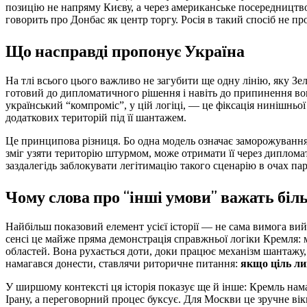
позицію не напряму Києву, а через американське посередництво
говорить про Донбас як центр торгу. Росія в такий спосіб не 
Що насправді пропонує Україна
На тлі всього цього важливо не загубити ще одну лінію, яку Зел
готовий до дипломатичного рішення і навіть до припинення вогню
український “компроміс”, у цій логіці, — це фіксація нинішньої
додаткових територій під її шантажем.
Це принципова різниця. Бо одна модель означає заморожування г
зміг узяти територію штурмом, може отримати її через диплома
заздалегідь заблокувати легітимацію такого сценарію в очах пар
Чому слова про “інші умови” важать біл
Найбільш показовий елемент усієї історії — не сама вимога вий
сенсі це майже пряма демонстрація справжньої логіки Кремля: 
областей. Вона рухається доти, доки працює механізм шантажу
намагався донести, ставлячи риторичне питання:
якщо ціль ли
У ширшому контексті ця історія показує ще й інше: Кремль на
Ірану, а переговорний процес буксує. Для Москви це зручне вікн