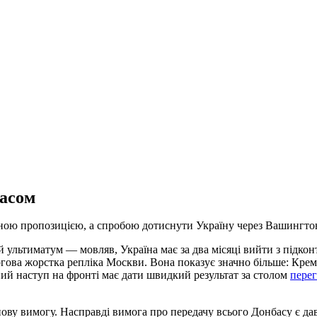
басом
рною пропозицією, а спробою дотиснути Україну через Вашингто
 ультиматум — мовляв, Україна має за два місяці вийти з підкон
гова жорстка репліка Москви. Вона показує значно більше: Крем
ний наступ на фронті має дати швидкий результат за столом
перег
нову вимогу. Насправді вимога про передачу всього Донбасу є д