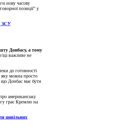
оги нову часову
говорної позиції” у
я ЗСУ
ешту Донбасу, а тому
огіці важливе не
пеки до готовності
, яку можна просто
, що Донбас має бути
 про американську
ргу грає Кремлю на
для цивільних