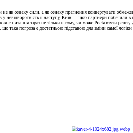
 не як ознаку сили, а як ознаку прагнення конвертувати обмежен
в у невідворотність її наступу, Київ — щоб партнери побачили в ц
ловне питання зараз не тільки в тому, чи може Росія взяти решту 
 що така погроза є достатньою підставою для зміни самої логіки