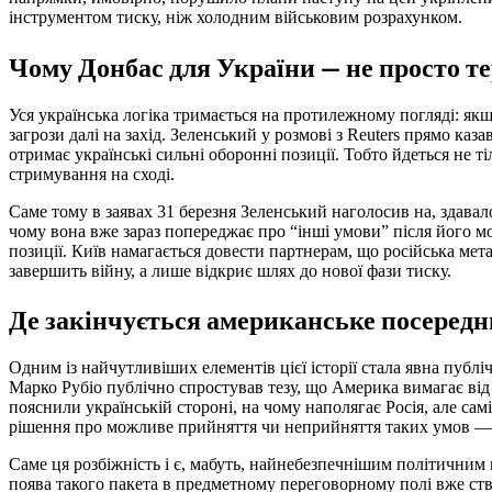
інструментом тиску, ніж холодним військовим розрахунком.
Чому Донбас для України — не просто те
Уся українська логіка тримається на протилежному погляді: якщо
загрози далі на захід. Зеленський у розмові з Reuters прямо каз
отримає українські сильні оборонні позиції. Тобто йдеться не т
стримування на сході.
Саме тому в заявах 31 березня Зеленський наголосив на, здавал
чому вона вже зараз попереджає про “інші умови” після його м
позиції. Київ намагається довести партнерам, що російська мет
завершить війну, а лише відкриє шлях до нової фази тиску.
Де закінчується американське посередн
Одним із найчутливіших елементів цієї історії стала явна пу
Марко Рубіо публічно спростував тезу, що Америка вимагає від
пояснили українській стороні, на чому наполягає Росія, але сам
рішення про можливе прийняття чи неприйняття таких умов — н
Саме ця розбіжність і є, мабуть, найнебезпечнішим політичним
поява такого пакета в предметному переговорному полі вже ст