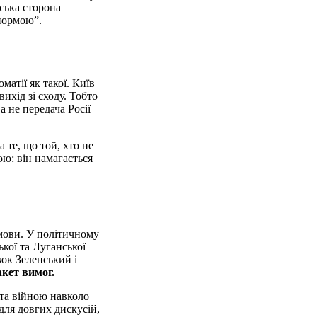
ська сторона
 нормою”.
матії як такої. Київ
ихід зі сходу. Тобто
а не передача Росії
 те, що той, хто не
ю: він намагається
умови. У політичному
кої та Луганської
ок Зеленський і
кет вимог.
ута війною навколо
 для довгих дискусій,