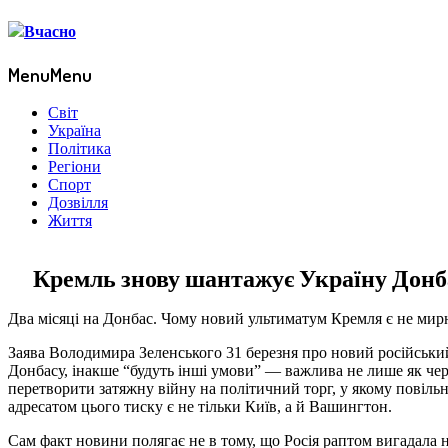
Menu
Menu
Світ
Україна
Політика
Регіони
Спорт
Дозвілля
Життя
Кремль знову шантажує Україну Дон
Два місяці на Донбас. Чому новий ультиматум Кремля є не ми
Заява Володимира Зеленського 31 березня про новий російський
Донбасу, інакше “будуть інші умови” — важлива не лише як чер
перетворити затяжну війну на політичний торг, у якому повіль
адресатом цього тиску є не тільки Київ, а й Вашингтон.
Сам факт новини полягає не в тому, що Росія раптом вигадала 