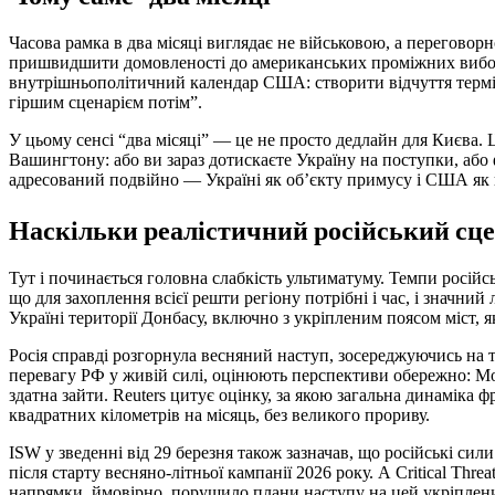
Часова рамка в два місяці виглядає не військовою, а перегов
пришвидшити домовленості до американських проміжних виборів
внутрішньополітичний календар США: створити відчуття терміно
гіршим сценарієм потім”.
У цьому сенсі “два місяці” — це не просто дедлайн для Києва.
Вашингтону: або ви зараз дотискаєте Україну на поступки, або
адресований подвійно — Україні як об’єкту примусу і США як 
Наскільки реалістичний російський сц
Тут і починається головна слабкість ультиматуму. Темпи росій
що для захоплення всієї решти регіону потрібні і час, і значн
Україні території Донбасу, включно з укріпленим поясом міст, я
Росія справді розгорнула весняний наступ, зосереджуючись на т
перевагу РФ у живій силі, оцінюють перспективи обережно: Мо
здатна зайти. Reuters цитує оцінку, за якою загальна динаміка
квадратних кілометрів на місяць, без великого прориву.
ISW у зведенні від 29 березня також зазначав, що російські сил
після старту весняно-літньої кампанії 2026 року. А Critical Thr
напрямки, ймовірно, порушило плани наступу на цей укріплений