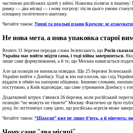
частиною російських цілей у війні. Новизна полягає в іншому: 
рамку — два місяці — і нову погрозу: після цього умови стану
площину політичного шантажу.
Читайте також:
Уявні та реальні плани Кремля: де атакувати
Не нова мета, а нова упаковка старої ви
Reuters 31 березня передав слова Зеленського, що
Росія сказала
Україна має вийти звідти сама, і тоді війна завершиться.
Якщо
лише саме формулювання, а й те, що Москва намагається подат
Але ця позиція не виникла нізвідки. Ще 25 березня Зеленський 
України вийти з Донбасу. Тоді ж він наголосив, що схід Україн
віддати в обмін на паперові обіцянки. Іншими словами, нинішні
поступкою, а Київ відповідає, що саме утримання Донбасу є ел
Додатковий штрих з’явився 26 березня, коли російський перег
позицію “не можуть не тішити” Москву. Фактично це було публі
руку, бо легітимізує саму ідею, що російська агресія може зав
Читайте також:
“Шахеди” вже не лише б’ють, а й мінують: як
Чому саме “два місяці”