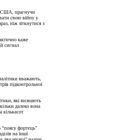
на США, прагнучи
вати свою війну у
аз, ніж зіткнутися з
фактично каже
ій сигнал
аналітики вважають,
трів підконтрольної
ітики, які визнають
кільки далеко вона
а кількасот
о “поясу фортець”
ділів на інші
а два місяці” радше