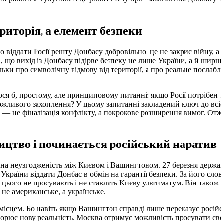
риторія, а елемент безпеки
 віддати Росії решту Донбасу добровільно, це не закриє війну, а
ав, що вихід із Донбасу підірве безпеку не лише України, а й шир
ільки про символічну відмову від території, а про реальне послабл
ося б, простому, але принциповому питанні: якщо Росії потрібен 
ожливого захоплення? У цьому запитанні закладений ключ до всіє
а — не фіналізація конфлікту, а покрокове розширення вимог. Отж
ицтво і починається російський наратив
блічна неузгодженість між Києвом і Вашингтоном. 27 березня дер
 України віддати Донбас в обмін на гарантії безпеки. За його с
і цього не просувають і не ставлять Києву ультиматум. Він також
е американське, а українське.
 місцем. Бо навіть якщо Вашингтон справді лише переказує росій
ворює нову реальність. Москва отримує можливість просувати с