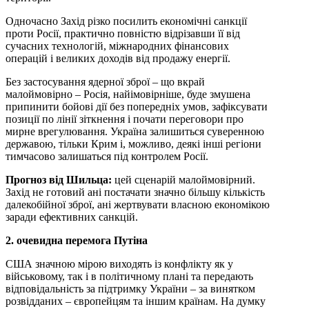
Одночасно Захід різко посилить економічні санкції
проти Росії, практично повністю відрізавши її від
сучасних технологій, міжнародних фінансових
операцій і великих доходів від продажу енергії.
Без застосування ядерної зброї – що вкрай
малоймовірно – Росія, найімовірніше, буде змушена
припинити бойові дії без попередніх умов, зафіксувати
позиції по лінії зіткнення і почати переговори про
мирне врегулювання. Україна залишиться суверенною
державою, тільки Крим і, можливо, деякі інші регіони
тимчасово залишаться під контролем Росії.
Прогноз від Шильца:
цей сценарій малоймовірний.
Захід не готовий ані постачати значно більшу кількість
далекобійної зброї, ані жертвувати власною економікою
заради ефективних санкцій.
2. очевидна перемога Путіна
США значною мірою виходять із конфлікту як у
військовому, так і в політичному плані та передають
відповідальність за підтримку України – за винятком
розвідданих – європейцям та іншим країнам. На думку