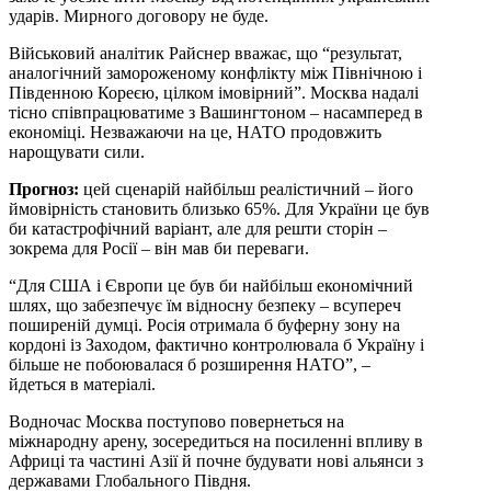
ударів. Мирного договору не буде.
Військовий аналітик Райснер вважає, що “результат,
аналогічний замороженому конфлікту між Північною і
Південною Кореєю, цілком імовірний”. Москва надалі
тісно співпрацюватиме з Вашингтоном – насамперед в
економіці. Незважаючи на це, НАТО продовжить
нарощувати сили.
Прогноз:
цей сценарій найбільш реалістичний – його
ймовірність становить близько 65%. Для України це був
би катастрофічний варіант, але для решти сторін –
зокрема для Росії – він мав би переваги.
“Для США і Європи це був би найбільш економічний
шлях, що забезпечує їм відносну безпеку – всупереч
поширеній думці. Росія отримала б буферну зону на
кордоні із Заходом, фактично контролювала б Україну і
більше не побоювалася б розширення НАТО”, –
йдеться в матеріалі.
Водночас Москва поступово повернеться на
міжнародну арену, зосередиться на посиленні впливу в
Африці та частині Азії й почне будувати нові альянси з
державами Глобального Півдня.