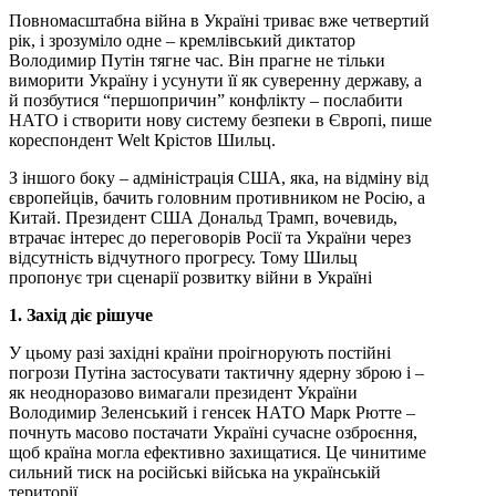
Повномасштабна війна в Україні триває вже четвертий
рік, і зрозуміло одне – кремлівський диктатор
Володимир Путін тягне час. Він прагне не тільки
виморити Україну і усунути її як суверенну державу, а
й позбутися “першопричин” конфлікту – послабити
НАТО і створити нову систему безпеки в Європі, пише
кореспондент Welt Крістов Шильц.
З іншого боку – адміністрація США, яка, на відміну від
європейців, бачить головним противником не Росію, а
Китай. Президент США Дональд Трамп, вочевидь,
втрачає інтерес до переговорів Росії та України через
відсутність відчутного прогресу. Тому Шильц
пропонує три сценарії розвитку війни в Україні
1. Захід діє рішуче
У цьому разі західні країни проігнорують постійні
погрози Путіна застосувати тактичну ядерну зброю і –
як неодноразово вимагали президент України
Володимир Зеленський і генсек НАТО Марк Рютте –
почнуть масово постачати Україні сучасне озброєння,
щоб країна могла ефективно захищатися. Це чинитиме
сильний тиск на російські війська на українській
території.