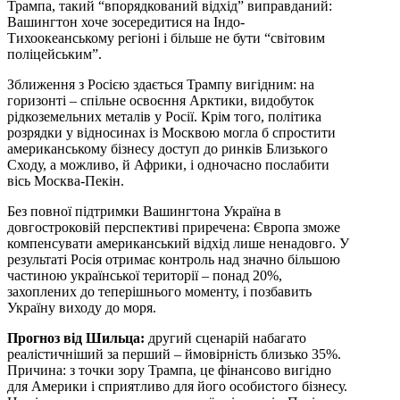
Трампа, такий “впорядкований відхід” виправданий:
Вашингтон хоче зосередитися на Індо-
Тихоокеанському регіоні і більше не бути “світовим
поліцейським”.
Зближення з Росією здається Трампу вигідним: на
горизонті – спільне освоєння Арктики, видобуток
рідкоземельних металів у Росії. Крім того, політика
розрядки у відносинах із Москвою могла б спростити
американському бізнесу доступ до ринків Близького
Сходу, а можливо, й Африки, і одночасно послабити
вісь Москва-Пекін.
Без повної підтримки Вашингтона Україна в
довгостроковій перспективі приречена: Європа зможе
компенсувати американський відхід лише ненадовго. У
результаті Росія отримає контроль над значно більшою
частиною української території – понад 20%,
захоплених до теперішнього моменту, і позбавить
Україну виходу до моря.
Прогноз від Шильца:
другий сценарій набагато
реалістичніший за перший – ймовірність близько 35%.
Причина: з точки зору Трампа, це фінансово вигідно
для Америки і сприятливо для його особистого бізнесу.