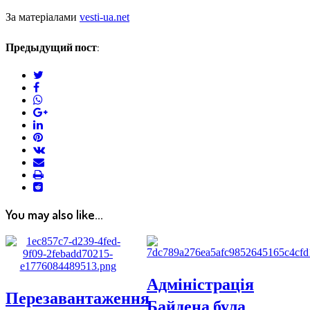
За матеріалами
vesti-ua.net
Предыдущий пост:
twitter
facebook
whatsapp
google+
linkedin
pinterest
vkontakte
email
print
reddit
reddit
You may also like...
Адміністрація
Перезавантаження
Байдена була