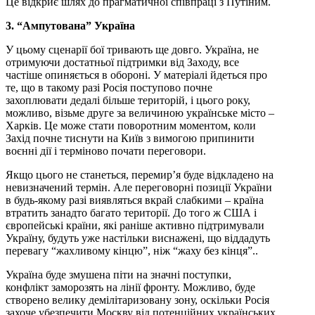
Це відкриє шлях до прагматичної співпраці з Путіним.
3. “Ампутована” Україна
У цьому сценарії бої тривають ще довго. Україна, не
отримуючи достатньої підтримки від Заходу, все
частіше опиняється в обороні. У матеріалі йдеться про
те, що в такому разі Росія поступово почне
захоплювати дедалі більше територій, і цього року,
можливо, візьме друге за величиною українське місто –
Харків. Це може стати поворотним моментом, коли
Захід почне тиснути на Київ з вимогою припинити
воєнні дії і терміново почати переговори.
Якщо цього не станеться, перемир’я буде відкладено на
невизначений термін. Але переговорні позиції України
в будь-якому разі виявляться вкрай слабкими – країна
втратить занадто багато території. До того ж США і
європейські країни, які раніше активно підтримували
Україну, будуть уже настільки виснажені, що віддадуть
перевагу “жахливому кінцю”, ніж “жаху без кінця”..
Україна буде змушена піти на значні поступки,
конфлікт заморозять на лінії фронту. Можливо, буде
створено велику демілітаризовану зону, оскільки Росія
захоче убезпечити Москву від потенційних українських