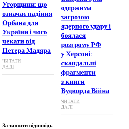
Угорщини: що
одержима
означає падіння
загрозою
Орбана для
ядерного удару і
України і чого
боялася
чекати від
розгрому РФ
Петера Мадяра
у Херсоні:
скандальні
ЧИТАТИ
ДАЛІ
фрагменти
з книги
Вудворда Війна
ЧИТАТИ
ДАЛІ
Залишити відповідь