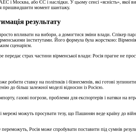
С і Москва, або ЄС і наслідки. У цьому сенсі «ясність», якої в
ння пришвидшити момент шантажу.
тимація результату
 просто впливати на вибори, а домогтися зміни влади. Спікер пар
рменськими інститутами. Його формула була жорсткою: Вірменія
ьким сценарієм.
е передає страх частини вірменської влади: Росія прагне не прос
 робити ставку на політиків і бізнесменів, які готові зупинит
ію до більш залежної моделі відносин із Росією.
рту, газові погрози, проблеми для експортерів і натяки на втр
ні мережі можуть просувати тезу, що Пашинян веде країну до війн
 переможуть, Росія може спробувати поставити під сумнів резуль