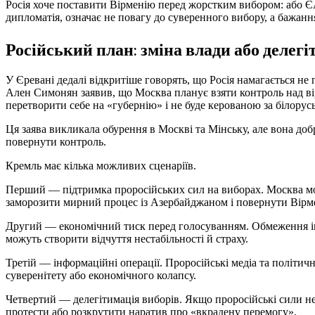
Росія хоче поставити Вірменію перед жорстким вибором: або ЄАЕ
дипломатія, означає не повагу до суверенного вибору, а бажа
Російський план: зміна влади або делегі
У Єревані дедалі відкритіше говорять, що Росія намагається не
Ален Симонян заявив, що Москва планує взяти контроль над ві
перетворити себе на «губернію» і не буде керованою за білорус
Ця заява викликала обурення в Москві та Мінську, але вона добр
повернути контроль.
Кремль має кілька можливих сценаріїв.
Перший — підтримка проросійських сил на виборах. Москва може
заморозити мирний процес із Азербайджаном і повернути Вірмен
Другий — економічний тиск перед голосуванням. Обмеження імпо
можуть створити відчуття нестабільності й страху.
Третій — інформаційні операції. Проросійські медіа та політич
суверенітету або економічного колапсу.
Четвертий — делегітимація виборів. Якщо проросійські сили не
протести або розкрутити наратив про «вкрадену перемогу».