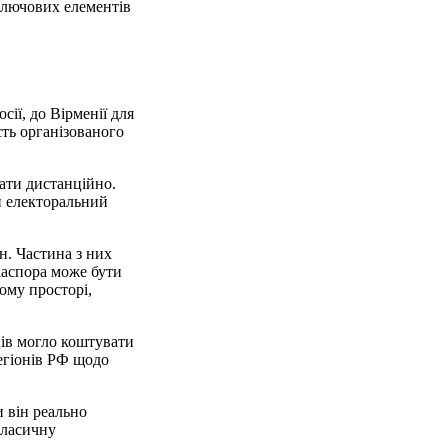
 ключових елементів
ії, до Вірменії для
сть організованого
вати дистанційно.
й електоральний
н. Частина з них
діаспора може бути
ому просторі,
ців могло коштувати
егіонів РФ щодо
и він реально
класичну