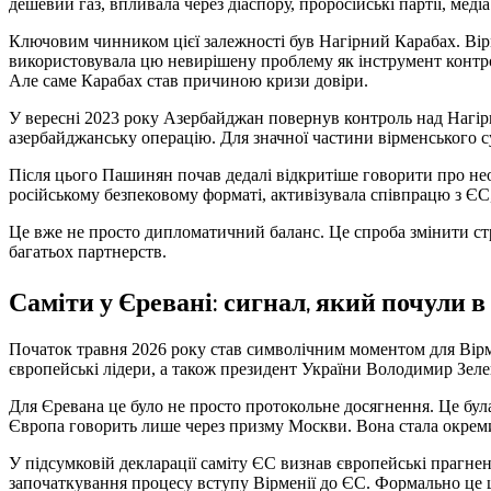
дешевий газ, впливала через діаспору, проросійські партії, медіа
Ключовим чинником цієї залежності був Нагірний Карабах. Вірм
використовувала цю невирішену проблему як інструмент контрол
Але саме Карабах став причиною кризи довіри.
У вересні 2023 року Азербайджан повернув контроль над Нагірн
азербайджанську операцію. Для значної частини вірменського с
Після цього Пашинян почав дедалі відкритіше говорити про нео
російському безпековому форматі, активізувала співпрацю з Є
Це вже не просто дипломатичний баланс. Це спроба змінити стр
багатьох партнерств.
Саміти у Єревані: сигнал, який почули в
Початок травня 2026 року став символічним моментом для Вірме
європейські лідери, а також президент України Володимир Зеле
Для Єревана це було не просто протокольне досягнення. Це була
Європа говорить лише через призму Москви. Вона стала окреми
У підсумковій декларації саміту ЄС визнав європейські прагне
започаткування процесу вступу Вірменії до ЄС. Формально це щ