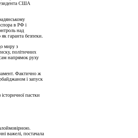
президента США
традянському
аспора в РФ і
онтроль над
 як гаранта безпеки.
до миру з
тиску, політичних
 сам напрямок руху
ламент. Фактично ж
рбайджаном і запуск
 історичної пастки
малоймовірною.
ні важелі, постачала