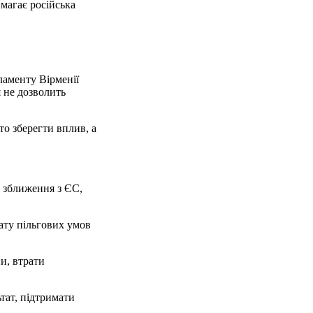
имагає російська
ламенту Вірменії
 не дозволить
то зберегти вплив, а
и зближення з ЄС,
ату пільгових умов
и, втрати
тат, підтримати