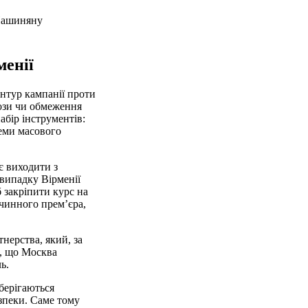
 Пашиняну
менії
нтур кампанії проти
рози чи обмеження
абір інструментів:
хеми масового
є виходити з
 випадку Вірменії
 закріпити курс на
чинного прем’єра,
нерства, який, за
ь, що Москва
ь.
зберігаються
езпеки. Саме тому