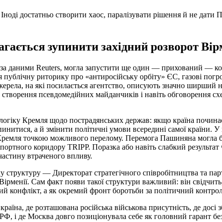
 Іноді достатньо створити хаос, паралізувати рішення й не дати
гається зупинити західний розворот Вір
, за даними Reuters, могла запустити ще один — прихований — ко
я публічну риторику про «антиросійську орбіту» ЄС, газові пог
джерела, на які посилається агентство, описують значно ширший н
, створення псевдомедійних майданчиків і навіть обговорення с
в логіку Кремля щодо пострадянських держав: якщо країна почина
пинитися, а й змінити політичні умови всередині самої країни. У
я Кремля точкою можливого перелому. Перемога Пашиняна могла б
ртного коридору TRIPP. Поразка або навіть слабкий результат 
частину втраченого впливу.
у структуру — Директорат стратегічного співробітництва та парт
Вірменії. Сам факт появи такої структури важливий: він свідчит
й конфлікт, а як окремий фронт боротьби за політичний контрол
країна, де розташована російська військова присутність, де досі 
в РФ, і де Москва довго позиціонувала себе як головний гарант б