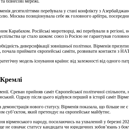
 та бізнесові мережі.
енія десятиліттями перебувала у стані конфлікту з Азербайджано
ю. Москва позиціонувала себе як головного арбітра, посередник
им Карабахом. Російські миротворці, які перебували в регіоні, 
успільства це стало шоком: союз із Росією не гарантував головн
бхідність диверсифікації зовнішньої політики. Вірменія призупи
С, почала приймати європейські саміти, розвивати контакти з Н
атегічну модель існування країни: від залежності від одного па
 Кремлі
нії. Єреван прийняв саміт Європейської політичної спільноти, 
нський. Одразу після цього відбувся перший в історії саміт Вір
 демонстрація нового статусу. Вірменія показала, що більше не є
м суб’єктом, який претендує на європейське майбутнє.
ння вірменського народу, посилаючись на ухвалений у березні 202
е не означає статусу кандидата чи юридичних зобов’язань з бок