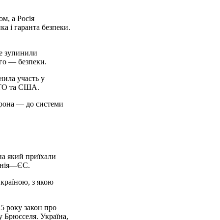
м, а Росія
а і гаранта безпеки.
не зупинили
ого — безпеки.
нила участь у
АТО та США.
трона — до системи
на який приїхали
менія—ЄС.
 країною, з якою
5 року закон про
у Брюсселя. Україна,