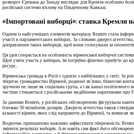
розворот Єревана до Заходу виглядає для Кремля особливо болі
російської системи впливу на Південному Кавказі.
«Імпортовані виборці»: ставка Кремля на
Одним із найгучніших елементів матеріалу Reuters стала інформ
участі в парламентських виборах. За словами джерел агентства
доправлення таких виборців, щоб вони голосували за опонент
Ця ідея спирається на особливість вірменської виборчої систем
Щоб узяти участь у виборах, їм потрібно фізично прибути до к
ресурс.
Вірменська громада в Росії є однією з найбільших у світі. За 
зберігає громадянство Вірменії, родинні зв’язки, бізнесові кон
зручною не лише як соціальна група, а і як канал політичного 
частіше стикаються з російськими медійними наративами про П
За даними Reuters, у російських обговореннях фігурувала навіт
близько 50 мільйонів доларів. Джерела агентства також стверд
кількості вірмен, яких слід направити до Вірменії, та вимагав зв
Водночас принципово важливо зафіксувати обережність: Reuters 
змінити результат виборів. Але навіть сам факт його обговорен
інформаційну кампанію, а й фізичне втручання в електоральну д