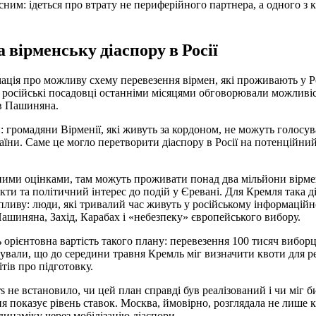
сним: ідеться про втрату не периферійного партнера, а одного з
 вірменську діаспору в Росії
ація про можливу схему перевезення вірмен, які проживають у Рос
, російські посадовці останніми місяцями обговорювали можливі
ів Пашиняна.
и: громадяни Вірменії, які живуть за кордоном, не можуть голосу
раїни. Саме це могло перетворити діаспору в Росії на потенційни
різними оцінками, там можуть проживати понад два мільйони вірме
такти та політичний інтерес до подій у Єревані. Для Кремля така 
впливу: люди, які тривалий час живуть у російському інформаційн
ашиняна, Захід, Карабах і «небезпеку» європейського вибору.
ь орієнтовна вартість такого плану: перевезення 100 тисяч вибор
жували, що до середини травня Кремль міг визначити квоти для р
ітів про підготовку.
не встановило, чи цей план справді був реалізований і чи міг б
ня показує рівень ставок. Москва, ймовірно, розглядала не лише 
инаміку через мобілізацію діаспори.