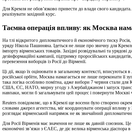
Для Кремля не обов’язково привести до влади свого кандидата.
реалізувати західний курс.
Таємна операція впливу: як Москва нама
На тлі відкритого дипломатичного й економічного тиску Росія
уряду Нікола Пашиняна. Ідеться не лише про звичну для Кремл
імпорту вірменських товарів. Західні розвідувальні та урядові 
дезінформаційні кампанії, підтримку проросійських кандидатів
перевезення виборців із Росії до Вірменії.
Ці дії, якщо їх оцінювати в загальному контексті, вписуються 
російської орбіти, Москва намагається не лише переконати її зу
така логіка особливо помітна, адже вибори 7 червня стали дл
США, ЄС, НАТО, мирну угоду з Азербайджаном і запуск транспо
навпаки, могли б загальмувати цей процес і повернути Москві 
Reuters повідомляє, що в Кремлі ще восени було створено окрем
словами джерел агентства, міг координувати операції впливу у 
розглядає вірменський напрямок не як звичайний дипломатични
Для Росії Вірменія має значення не лише як давній союзник. Це 
економічні зв’язки з ЄАЕС, де діє велика вірменська діаспора 