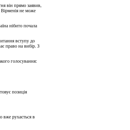
ня він прямо заявив,
 Вірменія не може
аїна нібито почала
питання вступу до
є право на вибір. З
акого голосування:
товує позиція
о вже рухається в