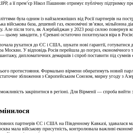
RIPP, а її прем’єр Нікол Пашинян отримує публічну підтримку 
иліттями була одним із найзалежніших від Росії партнерів на пос
ка військова база, дешевий газ, економічні зв’язки, мільйонна ді
у. Але після того, як Азербайджан у 2023 році силою повернув к
 — цьому завадити, у Єревані остаточно похитнулася віра в Росію
почала рухатися до ЄС і США, шукати нові гарантії, готуватися 
а Москви. У відповідь Росія перейшла до погроз, економічного 
о шантажу, дипломатичних демаршів і спроб поставити під сумнів
 цього протистояння. Формально вірмени обиратимуть новий пар
статочне зближення з Європейським Союзом, мирну угоду з Азе
жливість закріпитися в регіоні. Для Вірменії — спроба вийти з
змінилося
 головних партнерів ЄС і США на Південному Кавказі, здавалася 
осква мала військову присутність, контролювала важливі економіч