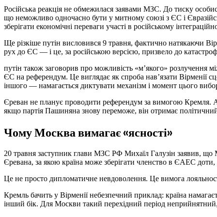
Російська реакція не обмежилася заявами МЗС. До тиску особист
що неможливо одночасно бути у митному союзі з ЄС і Євразій
зберігати економічні переваги участі в російському інтеграцій
Ще різкіше путін висловився 9 травня, фактично натякаючи Вірм
рух до ЄС — і це, за російською версією, призвело до катастро
путін також заговорив про можливість «м’якого» розлучення мі
ЄС на референдум. Це виглядає як спроба нав’язати Вірменії сц
іншого — намагається диктувати механізм і момент цього вибо
Єреван не планує проводити референдум за вимогою Кремля. А
якщо партія Пашиняна знову переможе, він отримає політични
Чому Москва вимагає «ясності»
20 травня заступник глави МЗС РФ Михаїл Галузін заявив, що М
Єревана, за якою країна може зберігати членство в ЄАЕС доти,
Це не просто дипломатичне невдоволення. Це вимога лояльност
Кремль бачить у Вірменії небезпечний приклад: країна намагаєт
інший бік. Для Москви такий перехідний період неприйнятний, б