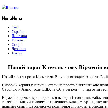
Menu
Menu
Світ
Україна
Політика
Регіони
Спорт
Дозвілля
Життя
Новий ворог Кремля: чому Вірменія ви
Новий фронт проти Кремля: як Вірменія виходить з орбіти Росії
Вибори 7 червня у Вірменії стали не просто внутрішньополіти
Європою й Азією, роль США та ЄС у регіоні — і черговий тест н
Вірменія стрімко перетворюється на один із головних майданч
та регіональними гравцями Південного Кавказу. Країна, яку ще
приймає саміти Європейської політичної спільноти, проводить