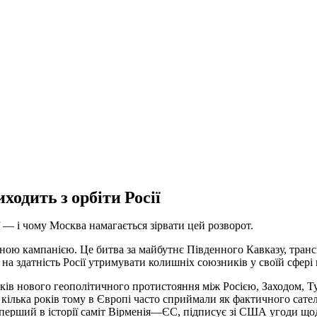
ходить з орбіти Росії
 — і чому Москва намагається зірвати цей розворот.
чною кампанією. Це битва за майбутнє Південного Кавказу, тран
а здатність Росії утримувати колишніх союзників у своїй сфері 
иків нового геополітичного протистояння між Росією, Заходом, 
 кілька років тому в Європі часто сприймали як фактичного сател
 перший в історії саміт Вірменія—ЄС, підписує зі США угоди що