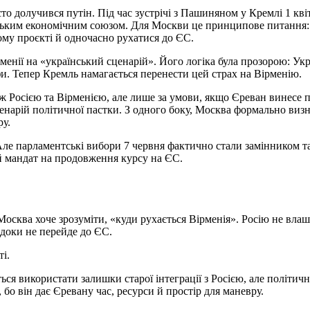
о долучився путін. Під час зустрічі з Пашиняном у Кремлі 1 квіт
ським економічним союзом. Для Москви це принципове питання:
ному проєкті й одночасно рухатися до ЄС.
енії на «український сценарій». Його логіка була прозорою: Укр
фи. Тепер Кремль намагається перенести цей страх на Вірменію.
ж Росією та Вірменією, але лише за умови, якщо Єреван винесе 
енарій політичної пастки. З одного боку, Москва формально визна
ру.
ле парламентські вибори 7 червня фактично стали замінником т
й мандат на продовження курсу на ЄС.
осква хоче зрозуміти, «куди рухається Вірменія». Росію не влаш
 доки не перейде до ЄС.
і.
ься використати залишки старої інтеграції з Росією, але політичн
о він дає Єревану час, ресурси й простір для маневру.