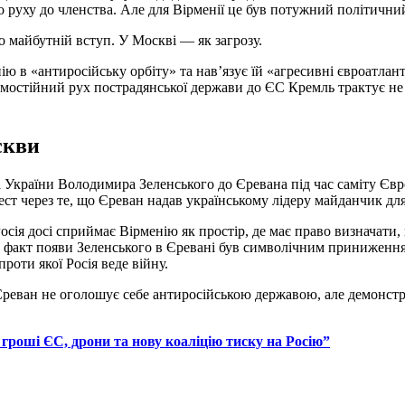
о руху до членства. Але для Вірменії це був потужний політични
 майбутній вступ. У Москві — як загрозу.
ю в «антиросійську орбіту» та нав’язує їй «агресивні євроатлан
 самостійний рух пострадянської держави до ЄС Кремль трактує н
скви
 України Володимира Зеленського до Єревана під час саміту Євр
ст через те, що Єреван надав українському лідеру майданчик для
сія досі сприймає Вірменію як простір, де має право визначати, 
м факт появи Зеленського в Єревані був символічним приниження
оти якої Росія веде війну.
 Єреван не оголошує себе антиросійською державою, але демонстр
гроші ЄС, дрони та нову коаліцію тиску на Росію”