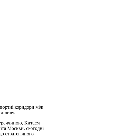
спортні коридори між
впливу.
Туреччиною, Китаєм
іта Москви, сьогодні
до стратегічного