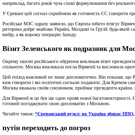
наприклад, багато років чула схожі формулювання без реальног
У Єревані цей сигнал сприйняли як готовність ЄС говорити про
Російське МЗС одразу заявило, що Європа нібито втягує Вірмені
риторика добре знайома Україні, Молдові та Грузії: будь-який
вибір, а як ворожу операцію Заходу.
Візит Зеленського як подразник для Мо
Окрему хвилю російського обурення викликав візит президента
спільноти. Москва викликала посла Вірменії та висловила проте
Цей епізод важливий не лише дипломатично. Він показав, що Ро
ким говорити і які політичні сигнали подавати. Для Кремля са
Москва вважала своїм союзником, приймає президента країни, пр
Для Вірменії ж це був ще один прояв нової багатовекторності.
готовий погоджувати свою дипломатію з Москвою.
Читайте також:
“Єреванський вузол: як Україна збирає ППО, 
путін переходить до погроз