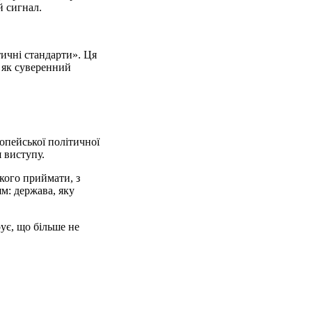
й сигнал.
тичні стандарти». Ця
е як суверенний
опейської політичної
 виступу.
кого приймати, з
м: держава, яку
ує, що більше не