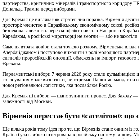
партнерства, критичних мінералів і транспортного коридору T
Дональда Трампа перед виборами.
Для Кремля це виглядає як стратегічна поразка. Вірменія десят
просторі: членство в Євразійському економічному союзі, російсь
безпекова залежність через конфлікт навколо Нагірного Карабах
Карабахом, а російські миротворці не змогли — або не захотіли
Саме ця втрата довіри стала точкою розлому. Вірменська влада 
Азербайджаном і поступово виходити з ролі молодшого партнер
сигналів проросійській опозиції, обмежень на імпорт, газовог
Єревана.
Парламентські вибори 7 червня 2026 року стали кульмінацією
голосування може визначити, чи отримає Пашинян мандат на о
нової регіональної логістики, яка послаблює Росію.
Для Кремля ці вибори — шанс зупинити процес. Для Заходу — мо
залежності від Москви.
Вірменія перестає бути «сателітом»: що 
Ще кілька років тому ідея про те, що Вірменія стане одним із
Країна була глибоко інтегрована в російську систему впливу. М