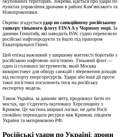
окупованих територіях. Зокрема, йдеться про удари по
пунктах управління дронами в районі Кам’янського та
Новопрокопівки.
Окремо згадується
удар по санкційному російському
танкеру тіньового флоту FINA A у Чорному морі.
За
даними Генштабу, які наводить ISW, судно перевозило
російські нафтопродукти та йшло під прапором
Екваторіальної Гвінеї.
Цей епізод важливий у ширшому контексті боротьби з
російською нафтовою логістикою. Тіньовий флот —
один із головних інструментів, який Москва
використовує для обходу санкцій і збереження доходів
від експорту енергоресурсів. Удари або інші дії проти
такої логістики посилюють тиск на російську
експортну модель.
Також Україна, за даними звіту, продовжує бити по
мостах, що з’єднують окуповану Херсонщину з
Кримом. Це частина ширшої логіки: не дати Росії
спокійно перекидати ресурси між Кримом, півднем
України та материковою РФ.
Російські удари по Україні: дрони