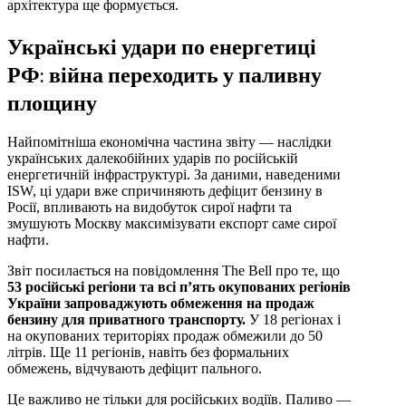
архітектура ще формується.
Українські удари по енергетиці
РФ: війна переходить у паливну
площину
Найпомітніша економічна частина звіту — наслідки
українських далекобійних ударів по російській
енергетичній інфраструктурі. За даними, наведеними
ISW, ці удари вже спричиняють дефіцит бензину в
Росії, впливають на видобуток сирої нафти та
змушують Москву максимізувати експорт саме сирої
нафти.
Звіт посилається на повідомлення The Bell про те, що
53 російські регіони та всі п’ять окупованих регіонів
України запроваджують обмеження на продаж
бензину для приватного транспорту.
У 18 регіонах і
на окупованих територіях продаж обмежили до 50
літрів. Ще 11 регіонів, навіть без формальних
обмежень, відчувають дефіцит пального.
Це важливо не тільки для російських водіїв. Паливо —