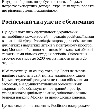
Внутрішній ринок потребує пального, а бюджет
потребує експортних доходів. Українські удари роблять
цю рівновагу дедалі складнішою.
Російський тил уже не є безпечним
Ще один показник ефективності українських
далекобійних можливостей — реакція російської влади
в авіаційній сфері. Росавіація запровадила обмеження
для легких і надлегких літаків у повітряному просторі
над Москвою, більшою частиною Московської області
та частинами кількох сусідніх регіонів. Обмеження
стосуються висот до 5200 метрів і мають діяти з 20
червня.
ISW трактує це як ознаку того, що Росія не змогла
надійно захистити свій тил від українських ударів.
Кремль змушений реагувати не тільки військовими
засобами, а й адміністративними обмеженнями:
закривати або обмежувати повітряний простір,
ускладнювати цивільну авіацію, змінювати режим
безпеки навколо Москви та промислових районів.
Це має символічне значення. Російська влада роками