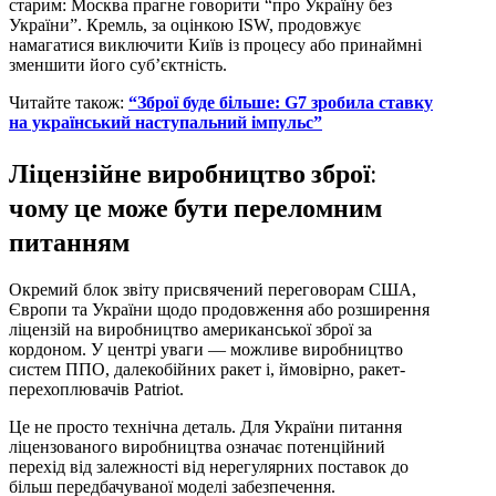
старим: Москва прагне говорити “про Україну без
України”. Кремль, за оцінкою ISW, продовжує
намагатися виключити Київ із процесу або принаймні
зменшити його суб’єктність.
Читайте також:
“Зброї буде більше: G7 зробила ставку
на український наступальний імпульс”
Ліцензійне виробництво зброї:
чому це може бути переломним
питанням
Окремий блок звіту присвячений переговорам США,
Європи та України щодо продовження або розширення
ліцензій на виробництво американської зброї за
кордоном. У центрі уваги — можливе виробництво
систем ППО, далекобійних ракет і, ймовірно, ракет-
перехоплювачів Patriot.
Це не просто технічна деталь. Для України питання
ліцензованого виробництва означає потенційний
перехід від залежності від нерегулярних поставок до
більш передбачуваної моделі забезпечення.