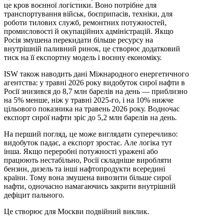
це кров воєнної логістики. Воно потрібне для
транспортування військ, боєприпасів, техніки, для
роботи тилових служб, ремонтних потужностей,
промисловості й окупаційних адміністрацій. Якщо
Росія змушена перекидати більше ресурсу на
внутрішній паливний ринок, це створює додатковий
тиск на її експортну модель і воєнну економіку.
ISW також наводить дані Міжнародного енергетичного
агентства: у травні 2026 року видобуток сирої нафти в
Росії знизився до 8,7 млн барелів на день — приблизно
на 5% менше, ніж у травні 2025-го, і на 10% нижче
цільового показника на травень 2026 року. Водночас
експорт сирої нафти зріс до 5,2 млн барелів на день.
На перший погляд, це може виглядати суперечливо:
видобуток падає, а експорт зростає. Але логіка тут
інша. Якщо переробні потужності уражені або
працюють нестабільно, Росії складніше виробляти
бензин, дизель та інші нафтопродукти всередині
країни. Тому вона змушена вивозити більше сирої
нафти, одночасно намагаючись закрити внутрішній
дефіцит пального.
Це створює для Москви подвійний виклик.