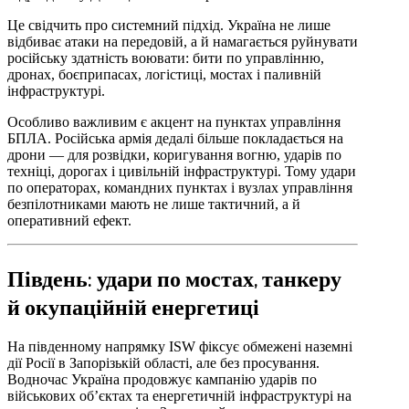
Це свідчить про системний підхід. Україна не лише
відбиває атаки на передовій, а й намагається руйнувати
російську здатність воювати: бити по управлінню,
дронах, боєприпасах, логістиці, мостах і паливній
інфраструктурі.
Особливо важливим є акцент на пунктах управління
БПЛА. Російська армія дедалі більше покладається на
дрони — для розвідки, коригування вогню, ударів по
техніці, дорогах і цивільній інфраструктурі. Тому удари
по операторах, командних пунктах і вузлах управління
безпілотниками мають не лише тактичний, а й
оперативний ефект.
Південь: удари по мостах, танкеру
й окупаційній енергетиці
На південному напрямку ISW фіксує обмежені наземні
дії Росії в Запорізькій області, але без просування.
Водночас Україна продовжує кампанію ударів по
військових об’єктах та енергетичній інфраструктурі на