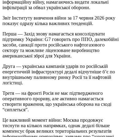
інформаційну війну, намагаючись видати локальні
інфільтрації за обвал української оборони.
Звіт Інституту вивчення війни за 17 червня 2026 року
показує одразу кілька важливих тенденцій.
Перша — Захід знову намагається консолідувати
підтримку України: G7 говорить про ППО, далекобійні
засоби, санкції проти російського нафтогазового
сектору та можливе ліцензоване виробництво
американської зброї для України.
Друга — українська кампанія ударів по російській
енергетичній інфраструктурі дедалі відчутніше б’є по
внутрішньому паливному ринку Росії та її нафтовій
логістиці.
Третя — на фронті Росія не має підтвердженого
оперативного прориву, але активно намагається
створити враження, що українська оборона на сході
“сиплеться”.
Це важливий момент війни: Москва продовжує
тиснути на кількох напрямках, однак дедалі більше
компенсує брак великих територіальних результатів
інформаційними операціями, заявами про “захоплені