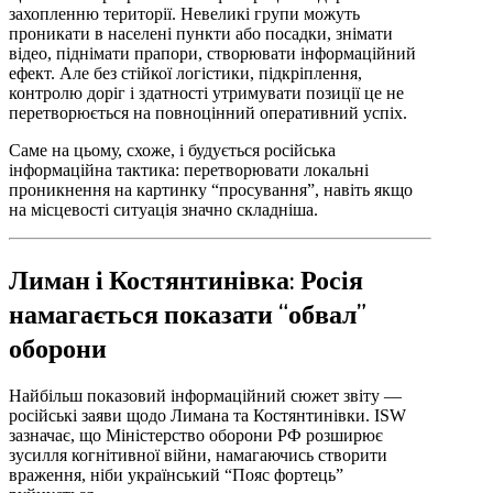
захопленню території. Невеликі групи можуть
проникати в населені пункти або посадки, знімати
відео, піднімати прапори, створювати інформаційний
ефект. Але без стійкої логістики, підкріплення,
контролю доріг і здатності утримувати позиції це не
перетворюється на повноцінний оперативний успіх.
Саме на цьому, схоже, і будується російська
інформаційна тактика: перетворювати локальні
проникнення на картинку “просування”, навіть якщо
на місцевості ситуація значно складніша.
Лиман і Костянтинівка: Росія
намагається показати “обвал”
оборони
Найбільш показовий інформаційний сюжет звіту —
російські заяви щодо Лимана та Костянтинівки. ISW
зазначає, що Міністерство оборони РФ розширює
зусилля когнітивної війни, намагаючись створити
враження, ніби український “Пояс фортець”