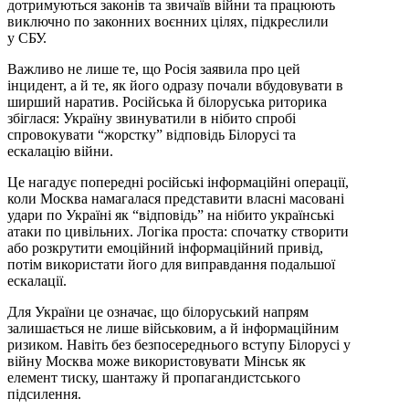
дотримуються законів та звичаїв війни та працюють
виключно по законних воєнних цілях, підкреслили
у СБУ.
Важливо не лише те, що Росія заявила про цей
інцидент, а й те, як його одразу почали вбудовувати в
ширший наратив. Російська й білоруська риторика
збіглася: Україну звинуватили в нібито спробі
спровокувати “жорстку” відповідь Білорусі та
ескалацію війни.
Це нагадує попередні російські інформаційні операції,
коли Москва намагалася представити власні масовані
удари по Україні як “відповідь” на нібито українські
атаки по цивільних. Логіка проста: спочатку створити
або розкрутити емоційний інформаційний привід,
потім використати його для виправдання подальшої
ескалації.
Для України це означає, що білоруський напрям
залишається не лише військовим, а й інформаційним
ризиком. Навіть без безпосереднього вступу Білорусі у
війну Москва може використовувати Мінськ як
елемент тиску, шантажу й пропагандистського
підсилення.