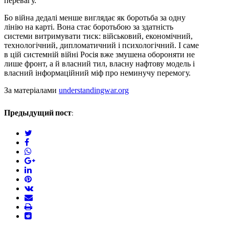
перевагу.
Бо війна дедалі менше виглядає як боротьба за одну
лінію на карті. Вона стає боротьбою за здатність
системи витримувати тиск: військовий, економічний,
технологічний, дипломатичний і психологічний. І саме
в цій системній війні Росія вже змушена обороняти не
лише фронт, а й власний тил, власну нафтову модель і
власний інформаційний міф про неминучу перемогу.
За матеріалами
understandingwar.org
Предыдущий пост:
twitter
facebook
whatsapp
google+
linkedin
pinterest
vkontakte
email
print
reddit
reddit