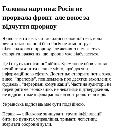
Головна картина: Росія не
прорвала фронт, але воює за
відчуття прориву
Якщо звести весь звіт до однієї головної тези, вона
звучить так: на полі бою Росія не демонструє
підтвердженого прориву, але активно намагається
створити враження, що прорив уже відбувається.
Це і є суть когнітивної війни. Кремлю не обов’язково
негайно захопити велике місто, щоб досягти
інформаційного ефекту. Достатньо створити потік заяв,
відео, “прапорів”, повідомлень про десятки захоплених
будівель і “перерізані комунікації”. Частина аудиторії не
перевірятиме геолокацію, не чекатиме підтвердження,
не відрізнятиме інфільтрацію від контролю території.
Українська відповідь має бути подвійною.
Перша — військова: знищувати групи інфільтрації,
бити по пунктах управління, тримати логістику,
зберігати оборонні вузли.