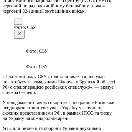
штабу Єдиного національного центру (РС ОШ ЕНЦ),
черговий по радіолокаційному батальйону, а також
черговий 32-ї дивізії окупаційних військ.
Фото: СБУ
Фото: СБУ
Фото: СБУ
«Таким чином, у СБУ є підстави вважати, що удар
по автобусу з громадянами Білорусі у Брянській області
РФ є спецоперацією російських спецслужб», — вказує
Служба безпеки.
У повідомленні також говориться, що раніше Росія вже
неодноразово звинувачувала Україну у злочинах,
скоєних представниками РФ, в рамках ІПСО та тиску
на Україну на міжнародній арені.
Усі Сили безпеки та оборони України неухильно