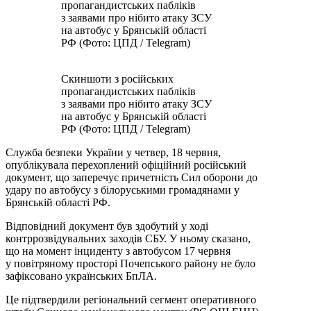
пропагандистських пабліків
з заявами про нібито атаку ЗСУ
на автобус у Брянській області
РФ (Фото: ЦПД / Telegram)
Скиншоти з російських
пропагандистських пабліків
з заявами про нібито атаку ЗСУ
на автобус у Брянській області
РФ (Фото: ЦПД / Telegram)
Служба безпеки України у четвер, 18 червня,
опублікувала перехоплений офіційний російський
документ, що заперечує причетність Сил оборони до
удару по автобусу з білоруськими громадянами у
Брянській області РФ.
Відповідний документ був здобутий у ході
контррозвідувальних заходів СБУ. У ньому сказано,
що на момент інциденту з автобусом 17 червня
у повітряному просторі Почепського району не було
зафіксовано українських БпЛА.
Це підтвердили регіональний сегмент оперативного