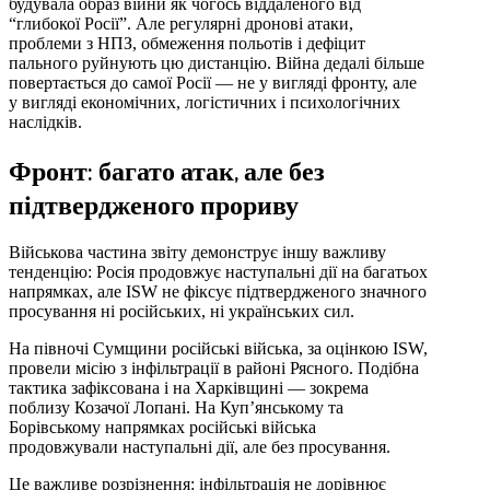
будувала образ війни як чогось віддаленого від
“глибокої Росії”. Але регулярні дронові атаки,
проблеми з НПЗ, обмеження польотів і дефіцит
пального руйнують цю дистанцію. Війна дедалі більше
повертається до самої Росії — не у вигляді фронту, але
у вигляді економічних, логістичних і психологічних
наслідків.
Фронт: багато атак, але без
підтвердженого прориву
Військова частина звіту демонструє іншу важливу
тенденцію: Росія продовжує наступальні дії на багатьох
напрямках, але ISW не фіксує підтвердженого значного
просування ні російських, ні українських сил.
На півночі Сумщини російські війська, за оцінкою ISW,
провели місію з інфільтрації в районі Рясного. Подібна
тактика зафіксована і на Харківщині — зокрема
поблизу Козачої Лопані. На Куп’янському та
Борівському напрямках російські війська
продовжували наступальні дії, але без просування.
Це важливе розрізнення: інфільтрація не дорівнює