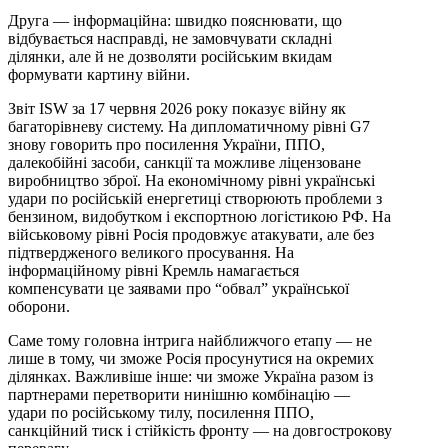
Друга — інформаційна: швидко пояснювати, що
відбувається насправді, не замовчувати складні
ділянки, але й не дозволяти російським вкидам
формувати картину війни.
Звіт ISW за 17 червня 2026 року показує війну як
багаторівневу систему. На дипломатичному рівні G7
знову говорить про посилення України, ППО,
далекобійні засоби, санкції та можливе ліцензоване
виробництво зброї. На економічному рівні українські
удари по російській енергетиці створюють проблеми з
бензином, видобутком і експортною логістикою РФ. На
військовому рівні Росія продовжує атакувати, але без
підтвердженого великого просування. На
інформаційному рівні Кремль намагається
компенсувати це заявами про “обвал” української
оборони.
Саме тому головна інтрига найближчого етапу — не
лише в тому, чи зможе Росія просунутися на окремих
ділянках. Важливіше інше: чи зможе Україна разом із
партнерами перетворити нинішню комбінацію —
удари по російському тилу, посилення ППО,
санкційний тиск і стійкість фронту — на довгострокову