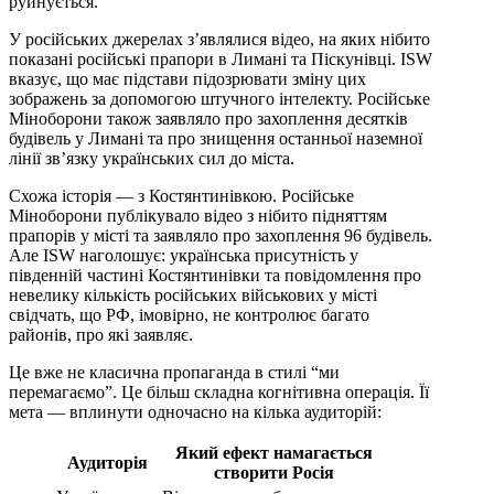
руйнується.
У російських джерелах з’являлися відео, на яких нібито
показані російські прапори в Лимані та Піскунівці. ISW
вказує, що має підстави підозрювати зміну цих
зображень за допомогою штучного інтелекту. Російське
Міноборони також заявляло про захоплення десятків
будівель у Лимані та про знищення останньої наземної
лінії зв’язку українських сил до міста.
Схожа історія — з Костянтинівкою. Російське
Міноборони публікувало відео з нібито підняттям
прапорів у місті та заявляло про захоплення 96 будівель.
Але ISW наголошує: українська присутність у
південній частині Костянтинівки та повідомлення про
невелику кількість російських військових у місті
свідчать, що РФ, імовірно, не контролює багато
районів, про які заявляє.
Це вже не класична пропаганда в стилі “ми
перемагаємо”. Це більш складна когнітивна операція. Її
мета — вплинути одночасно на кілька аудиторій:
Який ефект намагається
Аудиторія
створити Росія