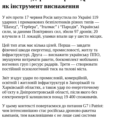
як інструмент виснаження
У ніч проти 17 червня Росія запустила по Україні 119
ударних і приманкових безпілотників різних типів —
“Шахед”, “Гербера”, “Італмас” і “Пародія”. Українські
сили, за даними Повітряних сил, збили 97 дронів; 20
влучили в 11 локацій, уламки впали ще у шести місцях.
Цей тип атак має кілька цілей. Перша — завдати
фізичної шкоди енергетиці, промисловості, житлу та
інфраструктурі. Друга — виснажити українську ППО,
змушуючи витрачати ракети, боєкомплект мобільних
вогневих груп і ресурс радарів. Третя — створювати
постійний психологічний тиск на тилові міста.
Звіт згадує удари по промисловій, комерційній,
освітній і житловій інфраструктурі в Запорізькій та
Харківській областях, а також удар по енергетичному
об’єкту в Дніпропетровській області, після якого без
електроенергії залишилися понад 19 400 споживачів.
У цьому контексті повертаємося до питання G7 і Patriot:
чим інтенсивнішою стає російська дроново-ракетна
кампанія, тим важливішими є не лише самі системи