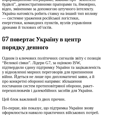
будівлі”, демонстративними прапорами та, ймовірно,
відео, зміненими за допомогою штучного інтелекту.
Україна натомість робить ставку на інший тип впливу
— системне ураження російської логістики,
енергетики, командних пунктів, вузлів управління
дронами й тилових об’єктів.
G7 повертає Україну в центр
порядку денного
Одним із ключових політичних сигналів звіту є позиція
“Великої сімки”. Лідери G7, за оцінкою ISW,
підтвердили єдину підтримку України та зацікавленість
у відновленні мирних переговорів для припинення
війни. Йдеться не лише про дипломатичні заяви, а й
про конкретні оборонні напрями: збільшення
постачання систем протиповітряної оборони, ракет-
перехоплювачів і далекобійних засобів для України.
Цей блок важливий із двох причин.
По-перше, він показує, що підтримка України знову
оформлюється навколо практичних військових потреб.