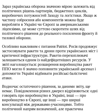
Зараз українська оборона значною мірою залежить від
політичних рішень партнерів, бюджетних циклів,
виробничих потужностей Заходу та логістики. Якщо ж
частину озброєння або компонентів можна буде
виробляти в Україні чи Європі за американськими
ліцензіями, це може суттєво скоротити шлях від
політичного рішення до реального посилення фронту й
тилової оборони.
Особливо важливим є питання Patriot. Росія продовжує
застосовувати ракети та дрони проти українських міст і
критичної інфраструктури. Ракети-перехоплювачі
залишаються одним із найдефіцитніших ресурсів. У
звіті наголошується: розширення виробництва ракет
ППО могло б значно поповнити український арсенал і
допомогти Україні відбивати російські балістичні
атаки.
Водночас остаточного рішення, за даними звіту, ще
немає. Повідомлення різних джерел відрізняються: одні
говорять про виробництво в Україні, інші — про
виробництво в Європі, ще інші — про ширші
консультації між державами-учасницями. Тобто
політичний напрям визначений, але практична