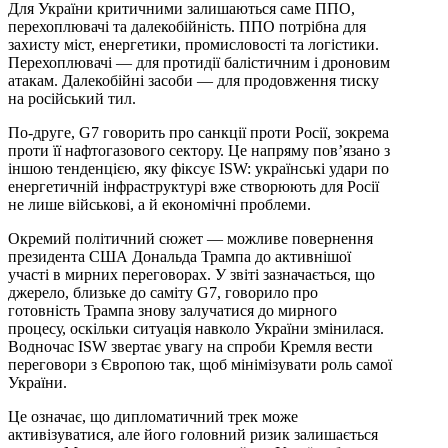
Для України критичними залишаються саме ППО,
перехоплювачі та далекобійність. ППО потрібна для
захисту міст, енергетики, промисловості та логістики.
Перехоплювачі — для протидії балістичним і дроновим
атакам. Далекобійні засоби — для продовження тиску
на російський тил.
По-друге, G7 говорить про санкції проти Росії, зокрема
проти її нафтогазового сектору. Це напряму пов’язано з
іншою тенденцією, яку фіксує ISW: українські удари по
енергетичній інфраструктурі вже створюють для Росії
не лише військові, а й економічні проблеми.
Окремий політичний сюжет — можливе повернення
президента США Дональда Трампа до активнішої
участі в мирних переговорах. У звіті зазначається, що
джерело, близьке до саміту G7, говорило про
готовність Трампа знову залучатися до мирного
процесу, оскільки ситуація навколо України змінилася.
Водночас ISW звертає увагу на спроби Кремля вести
переговори з Європою так, щоб мінімізувати роль самої
України.
Це означає, що дипломатичний трек може
активізуватися, але його головний ризик залишається