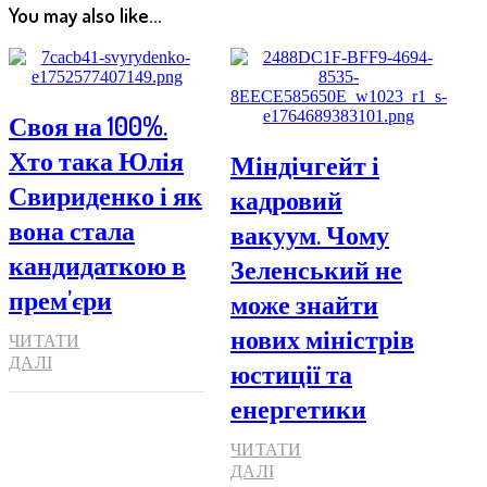
You may also like...
Своя на 100%.
Хто така Юлія
Міндічгейт і
Свириденко і як
кадровий
вона стала
вакуум. Чому
кандидаткою в
Зеленський не
прем’єри
може знайти
нових міністрів
ЧИТАТИ
ДАЛІ
юстиції та
енергетики
ЧИТАТИ
ДАЛІ