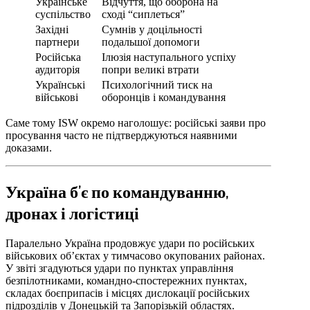
Українське
Відчуття, що оборона на
суспільство
сході “сиплеться”
Західні
Сумнів у доцільності
партнери
подальшої допомоги
Російська
Ілюзія наступального успіху
аудиторія
попри великі втрати
Українські
Психологічний тиск на
військові
оборонців і командування
Саме тому ISW окремо наголошує: російські заяви про
просування часто не підтверджуються наявними
доказами.
Україна б’є по командуванню,
дронах і логістиці
Паралельно Україна продовжує удари по російських
військових об’єктах у тимчасово окупованих районах.
У звіті згадуються удари по пунктах управління
безпілотниками, командно-спостережних пунктах,
складах боєприпасів і місцях дислокації російських
підрозділів у Донецькій та Запорізькій областях.