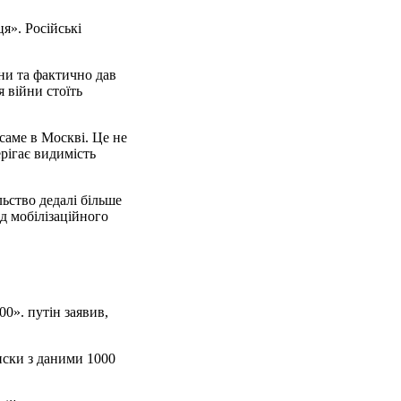
я». Російські
ни та фактично дав
 війни стоїть
саме в Москві. Це не
рігає видимість
ьство дедалі більше
ід мобілізаційного
0». путін заявив,
иски з даними 1000