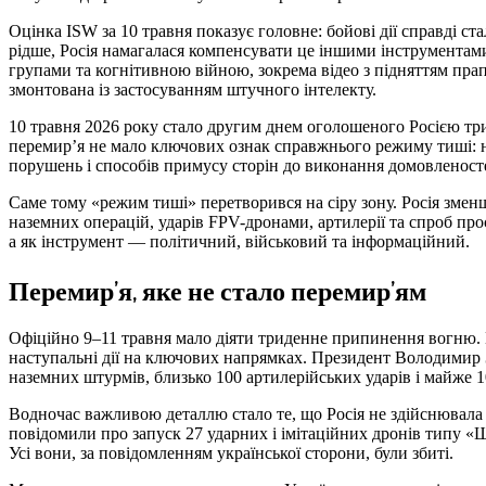
Оцінка ISW за 10 травня показує головне: бойові дії справді 
рідше, Росія намагалася компенсувати це іншими інструментам
групами та когнітивною війною, зокрема відео з підняттям прап
змонтована із застосуванням штучного інтелекту.
10 травня 2026 року стало другим днем оголошеного Росією тр
перемир’я не мало ключових ознак справжнього режиму тиші: не
порушень і способів примусу сторін до виконання домовленост
Саме тому «режим тиші» перетворився на сіру зону. Росія змен
наземних операцій, ударів FPV-дронами, артилерії та спроб пр
а як інструмент — політичний, військовий та інформаційний.
Перемир’я, яке не стало перемир’ям
Офіційно 9–11 травня мало діяти триденне припинення вогню. Н
наступальні дії на ключових напрямках. Президент Володимир Зе
наземних штурмів, близько 100 артилерійських ударів і майже 1
Водночас важливою деталлю стало те, що Росія не здійснювала
повідомили про запуск 27 ударних і імітаційних дронів типу «Ш
Усі вони, за повідомленням української сторони, були збиті.