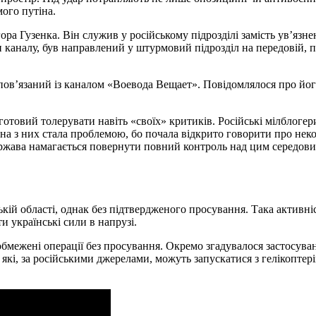
мого путіна.
ора Гузенка. Він служив у російському підрозділі замість ув’язнен
 каналу, був направлений у штурмовий підрозділ на передовій, 
ов’язаний із каналом «Воевода Вещает». Повідомлялося про йог
отовий толерувати навіть «своїх» критиків. Російські мілблоге
тина з них стала проблемою, бо почала відкрито говорити про нек
ержава намагається повернути повний контроль над цим середов
ькій області, однак без підтвердженого просування. Така активні
 українські сили в напрузі.
бмежені операції без просування. Окремо згадувалося застосува
кі, за російськими джерелами, можуть запускатися з гелікоптері