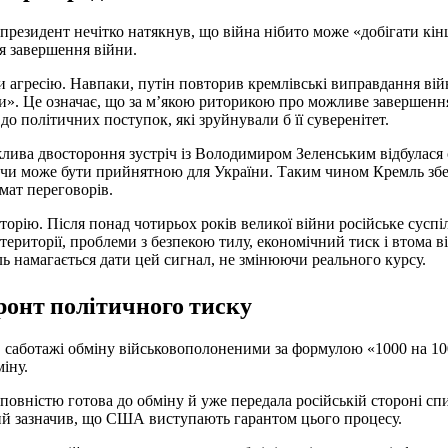
президент нечітко натякнув, що війна нібито може «добігати кінц
я завершення війни.
и агресію. Навпаки, путін повторив кремлівські виправдання вій
ни». Це означає, що за м’якою риторикою про можливе завершення
до політичних поступок, які зруйнували б її суверенітет.
лива двостороння зустріч із Володимиром Зеленським відбулася 
 чи може бути прийнятною для України. Таким чином Кремль збе
мат переговорів.
орію. Після понад чотирьох років великої війни російське суспіл
й території, проблеми з безпекою тилу, економічний тиск і втома в
 намагається дати цей сигнал, не змінюючи реального курсу.
ронт політичного тиску
в саботажі обміну військовополоненими за формулою «1000 на 100
іну.
повністю готова до обміну й уже передала російській стороні сп
ий зазначив, що США виступають гарантом цього процесу.