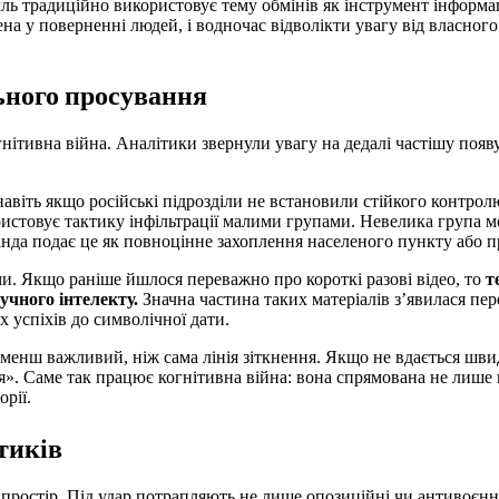
ль традиційно використовує тему обмінів як інструмент інформа
ена у поверненні людей, і водночас відволікти увагу від власног
льного просування
ітивна війна. Аналітики звернули увагу на дедалі частішу появу 
авіть якщо російські підрозділи не встановили стійкого контрол
ристовує тактику інфільтрації малими групами. Невелика група 
ганда подає це як повноцінне захоплення населеного пункту або 
и. Якщо раніше йшлося переважно про короткі разові відео, то
т
учного інтелекту.
Значна частина таких матеріалів з’явилася пе
 успіхів до символічної дати.
 менш важливий, ніж сама лінія зіткнення. Якщо не вдається шви
. Саме так працює когнітивна війна: вона спрямована не лише н
орії.
тиків
ростір. Під удар потрапляють не лише опозиційні чи антивоєнні