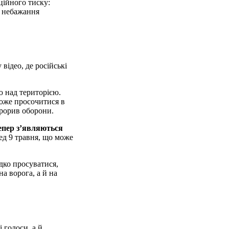
ційного тиску:
о небажання
відео, де російські
ю над територією.
може просочитися в
прорив оборони.
епер з’являються
ред 9 травня, що може
дко просуватися,
а ворога, а й на
 голоси, а й