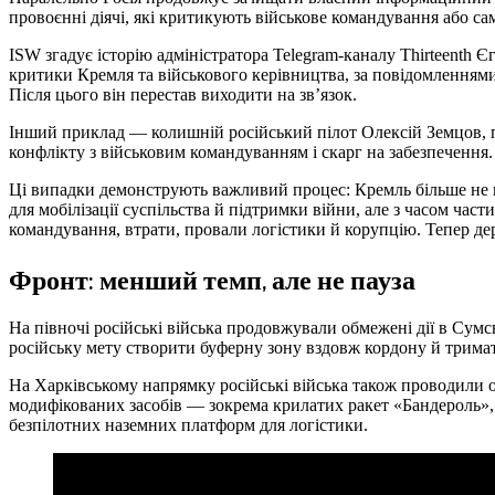
провоєнні діячі, які критикують військове командування або са
ISW згадує історію адміністратора Telegram-каналу Thirteenth Єг
критики Кремля та військового керівництва, за повідомленнями
Після цього він перестав виходити на зв’язок.
Інший приклад — колишній російський пілот Олексій Земцов, п
конфлікту з військовим командуванням і скарг на забезпечення.
Ці випадки демонструють важливий процес: Кремль більше не г
для мобілізації суспільства й підтримки війни, але з часом час
командування, втрати, провали логістики й корупцію. Тепер д
Фронт: менший темп, але не пауза
На півночі російські війська продовжували обмежені дії в Сумс
російську мету створити буферну зону вздовж кордону й тримати
На Харківському напрямку російські війська також проводили о
модифікованих засобів — зокрема крилатих ракет «Бандероль», я
безпілотних наземних платформ для логістики.