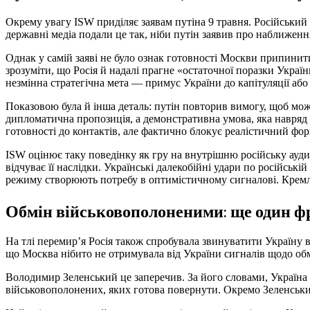
Окрему увагу ISW приділяє заявам путіна 9 травня. Російський 
державні медіа подали це так, ніби путін заявив про наближенн
Однак у самій заяві не було ознак готовності Москви припинит
зрозуміти, що Росія й надалі прагне «остаточної поразки Украї
незмінна стратегічна мета — примус України до капітуляції або 
Показовою була й інша деталь: путін повторив вимогу, щоб мож
дипломатична пропозиція, а демонстративна умова, яка навряд
готовності до контактів, але фактично блокує реалістичний фор
ISW оцінює таку поведінку як гру на внутрішню російську аудит
відчуває її наслідки. Українські далекобійні удари по російські
режиму створюють потребу в оптимістичному сигналові. Кремль
Обмін військовополоненими: ще один ф
На тлі перемир’я Росія також спробувала звинуватити Україну 
що Москва нібито не отримувала від України сигналів щодо обм
Володимир Зеленський це заперечив. За його словами, Україна 
військовополонених, яких готова повернути. Окремо Зеленськ