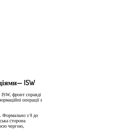
ціями— ISW
 ISW, фронт справді
формаційні операції з
. Формально з 9 до
ська сторона
воєю чергою,