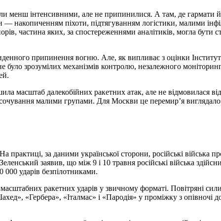
стали менш інтенсивними, але не припинилися. А там, де гармати
и — накопиченням піхоти, підтягуванням логістики, малими інф
орів, частина яких, за спостереженнями аналітиків, могла бути с
иденного припинення вогню. Але, як випливає з оцінки Інститут
 було зрозумілих механізмів контролю, незалежного моніторингу
ей.
шила масштаб далекобійних ракетних атак, але не відмовилася ві
осочування малими групами. Для Москви це перемир’я виглядало 
а практиці, за даними української сторони, російські війська 
ленський заявив, що між 9 і 10 травня російські війська здійсн
0 000 ударів безпілотниками.
 масштабних ракетних ударів у звичному форматі. Повітряні сил
ахед», «Гербера», «Італмас» і «Пародія» у проміжку з опівночі д