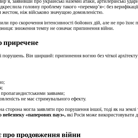
р’я, заявивши про українські наземні атаки, артилерійські удари
дкреслила головну проблему такого «перемир’я»: без верифікації
м жестом, ніж військово значущою домовленістю.
или про скорочення інтенсивності бойових дій, але не про їхнє
зниця: зниження темпу не означає припинення війни.
ю приречене
ті порушень. Він ширший: припинення вогню без чіткої архітект
но;
я;
 пропагандистськими заявами;
мовленість не має стримувального ефекту.
а сторона могла заявляти про порушення іншої, тоді як на землі
 небезпеку «паперових пауз»,
які Росія може використовувати 
ує про продовження війни