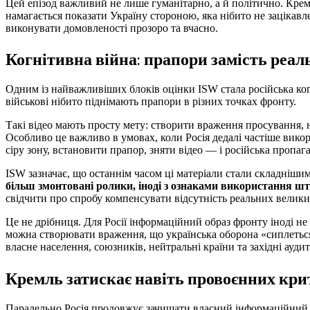
Цей епізод важливий не лише гуманітарно, а й політично. Крем
намагається показати Україну стороною, яка нібито не зацікавл
виконувати домовленості прозоро та вчасно.
Когнітивна війна: прапори замість реа
Одним із найважливіших блоків оцінки ISW стала російська когн
військові нібито піднімають прапори в різних точках фронту.
Такі відео мають просту мету: створити враження просування, н
Особливо це важливо в умовах, коли Росія дедалі частіше вико
сіру зону, встановити прапор, зняти відео — і російська пропа
ISW зазначає, що останнім часом ці матеріали стали складнішим
більш змонтовані ролики, іноді з ознаками використання шт
свідчити про спробу компенсувати відсутність реальних великих
Це не дрібниця. Для Росії інформаційний образ фронту іноді не
можна створювати враження, що українська оборона «сиплеться»
власне населення, союзників, нейтральні країни та західні аудит
Кремль затискає навіть провоєнних кри
Паралельно Росія продовжує зачищати власний інформаційний п