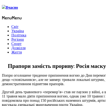
Menu
Menu
Світ
Україна
Політика
Регіони
Спорт
Дозвілля
Життя
Прапори замість прориву: Росія маск
Попри оголошене триденне припинення вогню до Дня перемоги, 
дещо «сповільнився», але не завмер: тривали локальні штурми, у
демонстративним підняттям прапорів.
Другий день травневого «перемир’я» став не паузою у війні, а 
11 травня мало діяти припинення вогню, однак уже 10 травня і
повідомляла про понад 150 російських наземних штурмів, артиле
висувала дзеркальні звинувачення проти України.