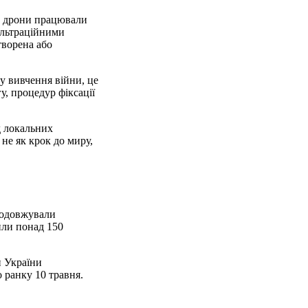
 й дрони працювали
ільтраційними
творена або
у вивчення війни, це
, процедур фіксації
д локальних
не як крок до миру,
продовжували
или понад 150
и України
о ранку 10 травня.