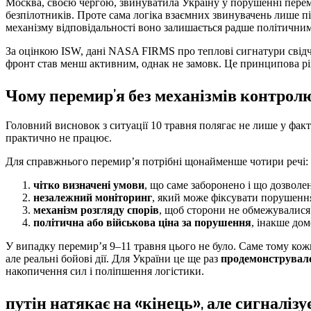
Москва, своєю чергою, звинуватила Україну у порушенні переми
безпілотників. Проте сама логіка взаємних звинувачень лише пі
механізму відповідальності воно залишається радше політични
За оцінкою ISW, дані NASA FIRMS про теплові сигнатури свідч
фронт став менш активним, однак не замовк. Це принципова рі
Чому перемир’я без механізмів контрол
Головний висновок з ситуації 10 травня полягає не лише у фак
практично не працює.
Для справжнього перемир’я потрібні щонайменше чотири речі:
чітко визначені умови
, що саме заборонено і що дозволе
незалежний моніторинг
, який може фіксувати порушенн
механізм розгляду спорів
, щоб сторони не обмежувалися
політична або військова ціна за порушення
, інакше до
У випадку перемир’я 9–11 травня цього не було. Саме тому кожн
але реальні бойові дії. Для України це ще раз
продемонструвало
накопичення сил і поліпшення логістики.
путін натякає на «кінець», але сигналіз