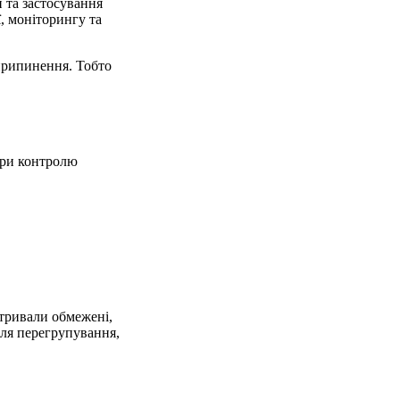
 та застосування
, моніторингу та
 припинення. Тобто
ури контролю
 тривали обмежені,
для перегрупування,