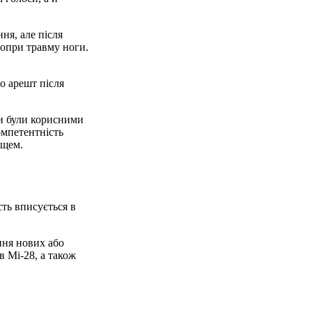
ня, але після
попри травму ноги.
о арешт після
ри були корисними
омпетентність
ищем.
сть вписується в
ння нових або
в Мі-28, а також