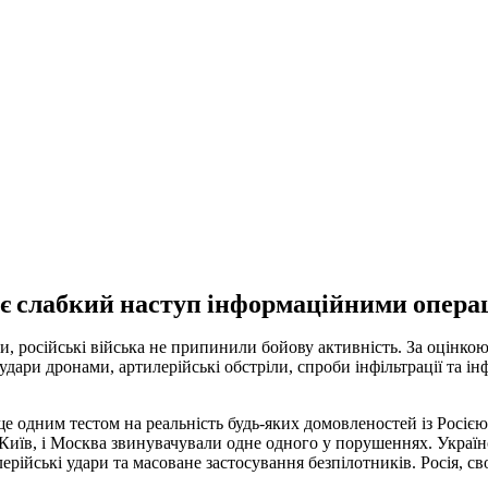
ує слабкий наступ інформаційними опера
російські війська не припинили бойову активність. За оцінкою
дари дронами, артилерійські обстріли, спроби інфільтрації та ін
ще одним тестом на реальність будь-яких домовленостей із Росією
 Київ, і Москва звинувачували одне одного у порушеннях. Україн
рійські удари та масоване застосування безпілотників. Росія, с