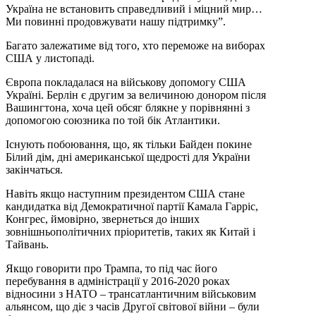
Україна не встановить справедливий і міцний мир…
Ми повинні продовжувати нашу підтримку”.
Багато залежатиме від того, хто переможе на виборах
США у листопаді.
Європа покладалася на військову допомогу США
Україні. Берлін є другим за величиною донором після
Вашингтона, хоча цей обсяг блякне у порівнянні з
допомогою союзника по той бік Атлантики.
Існують побоювання, що, як тільки Байден покине
Білий дім, дні американської щедрості для України
закінчаться.
Навіть якщо наступним президентом США стане
кандидатка від Демократичної партії Камала Гарріс,
Конгрес, ймовірно, звернеться до інших
зовнішньополітичних пріоритетів, таких як Китай і
Тайвань.
Якщо говорити про Трампа, то під час його
перебування в адміністрації у 2016-2020 роках
відносини з НАТО – трансатлантичним військовим
альянсом, що діє з часів Другої світової війни – були