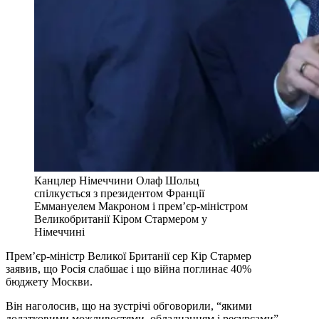
Канцлер Німеччини Олаф Шольц
спілкується з президентом Франції
Еммануелем Макроном і прем’єр-міністром
Великобританії Кіром Стармером у
Німеччині
Прем’єр-міністр Великої Британії сер Кір Стармер
заявив, що Росія слабшає і що війна поглинає 40%
бюджету Москви.
Він наголосив, що на зустрічі обговорили, “якими
додатковими можливостями, обладнанням і ресурсами”