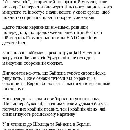
“Zeitenwende”, історичний поворотний момент, коли
його країна перестрибне через тінь свого нацистського
минулого та інвестує значні кошти у свою армію, щоб
повністю сприяти спільній обороні союзників.
Цього тижня керівники німецької розвідки
попередили, що продовження інвестицій Росії у її
війну дасть їй змогу напасти на НАТО до кінця
десятиліття.
Запланована військова реконструкція Німеччини
загрузла в бюрократії. Уряд навіть не погодив
майбутній оборонний бюджет.
Дипломати кажуть, що Байдена турбує європейська
рішучість. Вже є ознаки “втоми від України”, а
союзники в Європі борються з власними внутрішніми
викликами.
Напередодні загальних виборів наступного року
Шольц перебуває під значним тиском удома з боку як
популярних крайніх правих, так і крайніх лівих, які
симпатизують російському наративу.
У п’ятницю до Шольца та Байдена в Берліні
приєдналися великі українські донори –