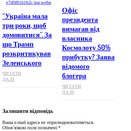
Офіс
“Україна мала
президента
три роки, щоб
вимагав від
домовитися”. За
власника
що Трамп
Космолоту 50%
розкритикував
прибутку? Заява
Зеленського
відомого
блогера
ЧИТАТИ
ДАЛІ
ЧИТАТИ
ДАЛІ
Залишити відповідь
Ваша e-mail адреса не оприлюднюватиметься.
Обов’язкові поля позначені
*