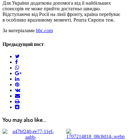
Для України додаткова допомога від її найбільших
спонсорів не може прийти достатньо швидко.
Відступаючи від Росії на лінії фронту, країна перебуває
в особливо вразливому моменті. Решта Європи теж.
За матеріалами
bbc.com
Предыдущий пост:
twitter
facebook
whatsapp
google+
linkedin
pinterest
vkontakte
email
print
reddit
reddit
You may also like...