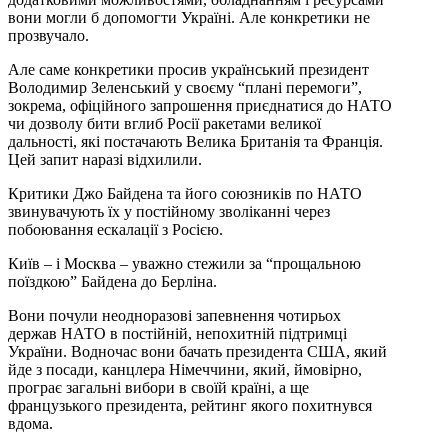
вони могли б допомогти Україні. Але конкретики не
прозвучало.
Але саме конкретики просив український президент
Володимир Зеленський у своєму “плані перемоги”,
зокрема, офіційного запрошення приєднатися до НАТО
чи дозволу бити вглиб Росії ракетами великої
дальності, які постачають Велика Британія та Франція.
Цей запит наразі відхилили.
Критики Джо Байдена та його союзників по НАТО
звинувачують їх у постійному зволіканні через
побоювання ескалації з Росією.
Київ – і Москва – уважно стежили за “прощальною
поїздкою” Байдена до Берліна.
Вони почули неодноразові запевнення чотирьох
держав НАТО в постійній, непохитній підтримці
України. Водночас вони бачать президента США, який
йде з посади, канцлера Німеччини, який, ймовірно,
програє загальні вибори в своїй країні, а ще
французького президента, рейтинг якого похитнувся
вдома.