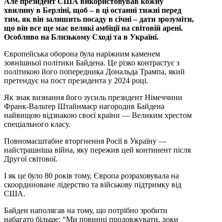
Але президент США використовував кожну
хвилину в Берліні, щоб – в ці останні тижні перед
тим, як він залишить посаду в січні – дати зрозуміти,
що він все ще має великі амбіції на світовій арені.
Особливо на Близькому Сході та в Україні.
Європейська оборона була наріжним каменем
зовнішньої політики Байдена. Це різко контрастує з
політикою його попередника Дональда Трампа, який
претендує на пост президента у 2024 році.
Як знак визнання його зусиль президент Німеччини
Франк-Вальтер Штайнмаєр нагородив Байдена
найвищою відзнакою своєї країни — Великим хрестом
спеціального класу.
Повномасштабне вторгнення Росії в Україну —
найстрашніша війна, яку пережив цей континент після
Другої світової.
І як це було 80 років тому, Європа розраховувала на
скоординоване лідерство та військову підтримку від
США.
Байден наполягав на тому, що потрібно зробити
набагато більше: “Ми повинні продовжувати, доки