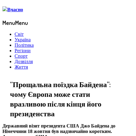
Menu
Menu
Світ
Україна
Політика
Регіони
Спорт
Дозвілля
Життя
“Прощальна поїздка Байдена”:
чому Європа може стати
вразливою після кінця його
президенства
Державний візит президента США Джо Байдена до
Німеччини 18 жовтня був надзвичайно коротким.