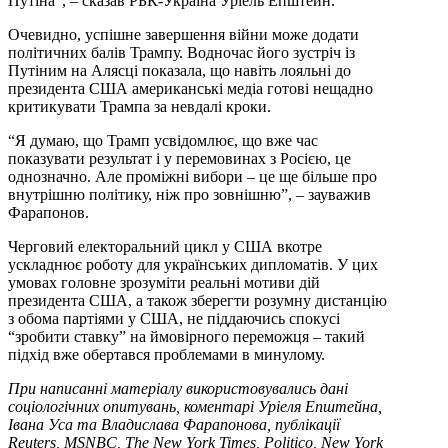
Путіна”, – сказав РБК-Україна Уріель Епштейн.
Очевидно, успішне завершення війни може додати
політичних балів Трампу. Водночас його зустріч із
Путіним на Алясці показала, що навіть лояльні до
президента США американські медіа готові нещадно
критикувати Трампа за невдалі кроки.
“Я думаю, що Трамп усвідомлює, що вже час
показувати результат і у перемовинах з Росією, це
однозначно. Але проміжні вибори – це ще більше про
внутрішню політику, ніж про зовнішню”, – зауважив
Фарапонов.
Черговий електоральний цикл у США вкотре
ускладнює роботу для українських дипломатів. У цих
умовах головне зрозуміти реальні мотиви дій
президента США, а також зберегти розумну дистанцію
з обома партіями у США, не піддаючись спокусі
“зробити ставку” на ймовірного переможця – такий
підхід вже обертався проблемами в минулому.
При написанні матеріалу використовувались дані
соціологічних опитувань, коментарі Уріеля Епштейна,
Івана Уса та Владислава Фарапонова, публікації
Reuters, MSNBC, The New York Times, Politico, New York