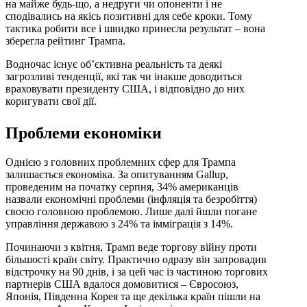
на майже будь-що, а недруги чи опоненти і не
сподівались на якісь позитивні для себе кроки. Тому
тактика робити все і швидко принесла результат – вона
зберегла рейтинг Трампа.
Водночас існує об’єктивна реальність та деякі
загрозливі тенденції, які так чи інакше доводиться
враховувати президенту США, і відповідно до них
коригувати свої дії.
Проблеми економіки
Однією з головних проблемних сфер для Трампа
залишається економіка. За опитуванням Gallup,
проведеним на початку серпня, 34% американців
назвали економічні проблеми (інфляція та безробіття)
своєю головною проблемою. Лише далі йшли погане
управління державою з 24% та імміграція з 14%.
Починаючи з квітня, Трамп веде торгову війну проти
більшості країн світу. Практично одразу він запровадив
відстрочку на 90 днів, і за цей час із частиною торгових
партнерів США вдалося домовитися – Євросоюз,
Японія, Південна Корея та ще декілька країн пішли на