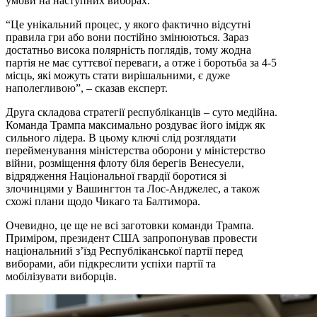
умови на наступних виборах.
“Це унікальний процес, у якого фактично відсутні
правила гри або вони постійно змінюються. Зараз
достатньо висока полярність поглядів, тому жодна
партія не має суттєвої переваги, а отже і боротьба за 4-5
місць, які можуть стати вирішальними, є дуже
наполегливою”, – сказав експерт.
Друга складова стратегії республіканців – суто медійна.
Команда Трампа максимально роздуває його імідж як
сильного лідера. В цьому ключі слід розглядати
перейменування міністерства оборони у міністерство
війни, розміщення флоту біля берегів Венесуели,
відрядження Національної гвардії боротися зі
злочинцями у Вашингтон та Лос-Анджелес, а також
схожі плани щодо Чикаго та Балтимора.
Очевидно, це ще не всі заготовки команди Трампа.
Приміром, президент США запропонував провести
національний з’їзд Республіканської партії перед
виборами, аби підкреслити успіхи партії та
мобілізувати виборців.