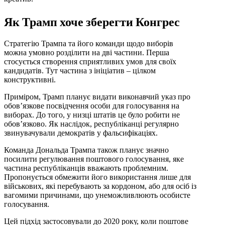
Як Трамп хоче зберегти Конгрес
Стратегію Трампа та його команди щодо виборів
можна умовно розділити на дві частини. Перша
стосується створення сприятливих умов для своїх
кандидатів. Тут частина з ініціатив – цілком
конструктивні.
Приміром, Трамп планує видати виконавчий указ про
обов’язкове посвідчення особи для голосування на
виборах. До того, у низці штатів це було робити не
обов’язково. Як наслідок, республіканці регулярно
звинувачували демократів у фальсифікаціях.
Команда Дональда Трампа також планує значно
посилити регулювання поштового голосування, яке
частина республіканців вважають проблемним.
Пропонується обмежити його використання лише для
військових, які перебувають за кордоном, або для осіб із
вагомими причинами, що унеможливлюють особисте
голосування.
Цей підхід застосовували до 2020 року, коли поштове