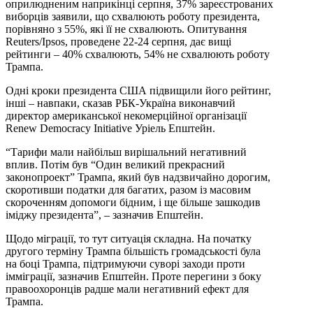
оприлюдненим наприкінці серпня, 37% зареєстрованих
виборців заявили, що схвалюють роботу президента,
порівняно з 55%, які її не схвалюють. Опитування
Reuters/Ipsos, проведене 22-24 серпня, дає вищі
рейтинги – 40% схвалюють, 54% не схвалюють роботу
Трампа.
Одні кроки президента США підвищили його рейтинг,
інші – навпаки, сказав РБК-Україна виконавчий
директор американської некомерційної організації
Renew Democracy Initiative Уріель Епштейн.
“Тарифи мали найбільш вирішальний негативний
вплив. Потім був “Один великий прекрасний
законопроект” Трампа, який був надзвичайно дорогим,
скоротивши податки для багатих, разом із масовим
скороченням допомоги бідним, і ще більше зашкодив
іміджу президента”, – зазначив Епштейн.
Щодо міграції, то тут ситуація складна. На початку
другого терміну Трампа більшість громадськості була
на боці Трампа, підтримуючи суворі заходи проти
імміграції, зазначив Епштейн. Проте перегини з боку
правоохоронців радше мали негативний ефект для
Трампа.