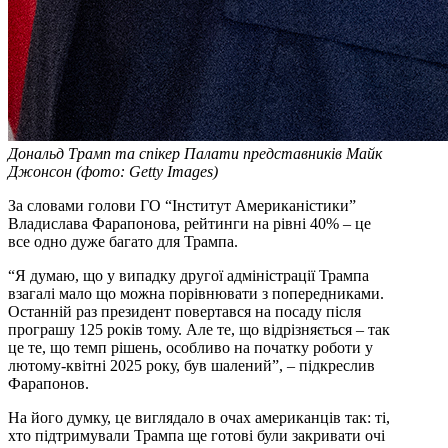
Дональд Трамп та спікер Палати представників Майк
Джонсон (фото: Getty Images)
За словами голови ГО “Інститут Американістики”
Владислава Фарапонова, рейтинги на рівні 40% – це
все одно дуже багато для Трампа.
“Я думаю, що у випадку другої адміністрації Трампа
взагалі мало що можна порівнювати з попередниками.
Останній раз президент повертався на посаду після
програшу 125 років тому. Але те, що відрізняється – так
це те, що темп рішень, особливо на початку роботи у
лютому-квітні 2025 року, був шалений”, – підкреслив
Фарапонов.
На його думку, це виглядало в очах американців так: ті,
хто підтримували Трампа ще готові були закривати очі