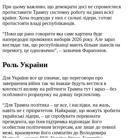
При цьому важливо, що демократи досі не спромоглися
протиставити Трампу системну роботу на рівні всієї
країни. Хоча подекуди у них є сильні лідери, готові
протистояти владі республіканців.
“Поки ще рано говорити яка саме картина буде
напередодні проміжних виборів 2026 року. Але зараз
виглядає так, що республіканці мають більше шансів на
перемогу, це однозначно”, – зазначив Фарапонов.
Роль України
Для України все це означає, що переговори про
завершення війни так чи інакше будуть вестися в
контексті впливу на рейтинги Трампа тут і зараз – без
особливого розрахунку на довшу перспективу.
“Для Трампа політика – це все, і наслідки, на жаль,
навіть не є пріоритетом. Найкраще, що можуть зробити
українські лідери, – це спробувати переконати
президента, що їхня підтримка відповідає його
особистим політичним інтересам, але лише до певної
межі, враховуючи його симпатію до Володимира