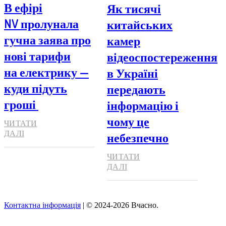
В ефірі
Як тисячі
NV пролунала
китайських
гучна заява про
камер
нові тарифи
відеоспостереження
на електрику —
в Україні
куди підуть
передають
гроші
інформацію і
чому це
ЧИТАТИ
ДАЛІ
небезпечно
ЧИТАТИ
ДАЛІ
Контактна інформація
| © 2024-2026 Вчасно.
Вверх