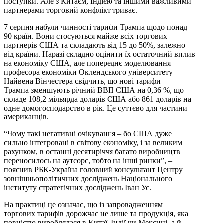
поступки. Але з Китаєм, Індією та іншими важливими
партнерами торговий конфлікт триває.
7 серпня набули чинності тарифи Трампа щодо понад
90 країн. Вони стосуються майже всіх торгових
партнерів США та складають від 15 до 50%, залежно
від країни. Наразі складно оцінити їх остаточний вплив
на економіку США, але попереднє моделювання
професора економіки Оклендського університету
Найвена Вінчестера свідчить, що нові тарифи
Трампа зменшують річний ВВП США на 0,36 %, що
складе 108,2 мільярда доларів США або 861 доларів на
одне домогосподарство в рік. Це суттєво для частини
американців.
“Чому такі негативні очікування – бо США дуже
сильно інтегровані в світову економіку, і за великим
рахунком, в останні десятиріччя багато виробництв
переносилось на аутсорс, тобто на інші ринки”, –
пояснив РБК-Україна головний консультант Центру
зовнішньополітичних досліджень Національного
інституту стратегічних досліджень Іван Ус.
На практиці це означає, що із запровадженням
торгових тарифів дорожчає не лише та продукція, яка
повністю вироблялася в Китаї, Індії чи Мексиці, а й