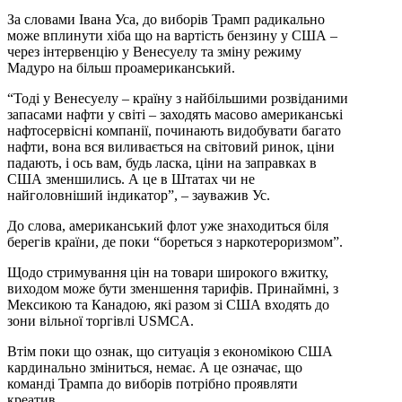
За словами Івана Уса, до виборів Трамп радикально
може вплинути хіба що на вартість бензину у США –
через інтервенцію у Венесуелу та зміну режиму
Мадуро на більш проамериканський.
“Тоді у Венесуелу – країну з найбільшими розвіданими
запасами нафти у світі – заходять масово американські
нафтосервісні компанії, починають видобувати багато
нафти, вона вся виливається на світовий ринок, ціни
падають, і ось вам, будь ласка, ціни на заправках в
США зменшились. А це в Штатах чи не
найголовніший індикатор”, – зауважив Ус.
До слова, американський флот уже знаходиться біля
берегів країни, де поки “бореться з наркотероризмом”.
Щодо стримування цін на товари широкого вжитку,
виходом може бути зменшення тарифів. Принаймні, з
Мексикою та Канадою, які разом зі США входять до
зони вільної торгівлі USMCA.
Втім поки що ознак, що ситуація з економікою США
кардинально зміниться, немає. А це означає, що
команді Трампа до виборів потрібно проявляти
креатив.