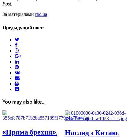
Post.
За матеріалами
rbc.ua
Предыдущий пост:
twitter
facebook
whatsapp
google+
linkedin
pinterest
vkontakte
email
print
reddit
reddit
You may also like...
«Пряма брехня».
Нагляд з Китаю.