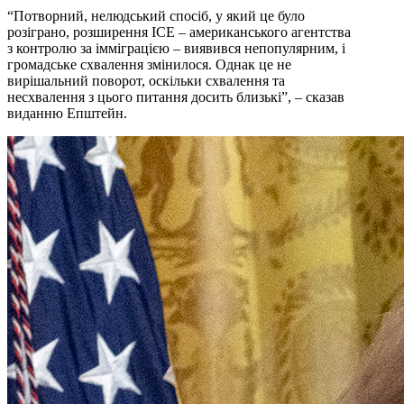
“Потворний, нелюдський спосіб, у який це було
розіграно, розширення ICE – американського агентства
з контролю за імміграцією – виявився непопулярним, і
громадське схвалення змінилося. Однак це не
вирішальний поворот, оскільки схвалення та
несхвалення з цього питання досить близькі”, – сказав
виданню Епштейн.