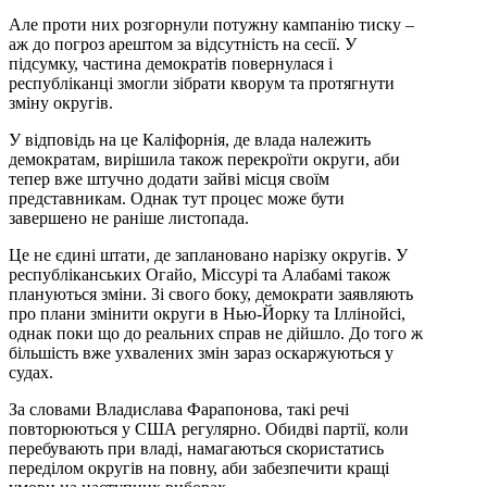
Але проти них розгорнули потужну кампанію тиску –
аж до погроз арештом за відсутність на сесії. У
підсумку, частина демократів повернулася і
республіканці змогли зібрати кворум та протягнути
зміну округів.
У відповідь на це Каліфорнія, де влада належить
демократам, вирішила також перекроїти округи, аби
тепер вже штучно додати зайві місця своїм
представникам. Однак тут процес може бути
завершено не раніше листопада.
Це не єдині штати, де заплановано нарізку округів. У
республіканських Огайо, Міссурі та Алабамі також
плануються зміни. Зі свого боку, демократи заявляють
про плани змінити округи в Нью-Йорку та Іллінойсі,
однак поки що до реальних справ не дійшло. До того ж
більшість вже ухвалених змін зараз оскаржуються у
судах.
За словами Владислава Фарапонова, такі речі
повторюються у США регулярно. Обидві партії, коли
перебувають при владі, намагаються скористатись
переділом округів на повну, аби забезпечити кращі