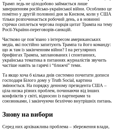
Трамп ледь не цілодобово займається лише
завершенням російсько-української війни. Особливо це
помітно у другій половині дня за Києвом, коли у США
тільки розпочинається робочий день, а в новинні
стрічки сиплеться чергова порція цитат Трампа на тему
Росії-України-переговорів-санкцій.
Частково це пов’язано з інтересом американських
медіа, які постійно запитують Трампа та його команду:
що ж там із закінченням війни? І на регулярних
брифінгах Трампа, запланованих і спонтанних,
українська тематика в питаннях журналістів звучить
частіше навіть за гарячі і “ближчі” теми.
Та якщо хоча б кілька днів системно почитати дописи
господаря Білого дому у Truth Social, картина
змінюється. На порядку денному президента США –
ціла низка різних проблем, починаючи від інших
конфліктів у світі, відносин із партнерами та
союзниками, і закінчуючи безліччю внутрішніх питань.
Знову на вибори
Серед них архіважлива проблема – збереження влади,