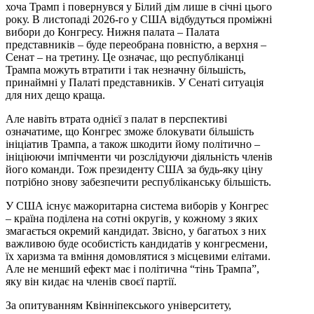
хоча Трамп і повернувся у Білий дім лише в січні цього
року. В листопаді 2026-го у США відбудуться проміжні
вибори до Конгресу. Нижня палата – Палата
представників – буде переобрана повністю, а верхня –
Сенат – на третину. Це означає, що республіканці
Трампа можуть втратити і так незначну більшість,
принаймні у Палаті представників. У Сенаті ситуація
для них дещо краща.
Але навіть втрата однієї з палат в перспективі
означатиме, що Конгрес зможе блокувати більшість
ініціатив Трампа, а також шкодити йому політично –
ініціюючи імпічменти чи розслідуючи діяльність членів
його команди. Тож президенту США за будь-яку ціну
потрібно знову забезпечити республіканську більшість.
У США існує мажоритарна система виборів у Конгрес
– країна поділена на сотні округів, у кожному з яких
змагається окремий кандидат. Звісно, у багатьох з них
важливою буде особистість кандидатів у конгресмени,
їх харизма та вміння домовлятися з місцевими елітами.
Але не менший ефект має і політична “тінь Трампа”,
яку він кидає на членів своєї партії.
За опитуванням Квінніпекського університету,