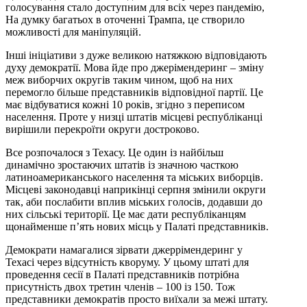
голосування стало доступним для всіх через пандемію,
На думку багатьох в оточенні Трампа, це створило
можливості для маніпуляцій.
Інші ініціативи з дуже великою натяжкою відповідають
духу демократії. Мова йде про джерімендеринг – зміну
меж виборчих округів таким чином, щоб на них
перемогло більше представників відповідної партії. Це
має відбуватися кожні 10 років, згідно з переписом
населення. Проте у низці штатів місцеві республіканці
вирішили перекроїти округи достроково.
Все розпочалося з Техасу. Це один із найбільш
динамічно зростаючих штатів із значною часткою
латиноамериканського населення та міських виборців.
Місцеві законодавці наприкінці серпня змінили округи
так, аби послабити вплив міських голосів, додавши до
них сільські території. Це має дати республіканцям
щонайменше п’ять нових місць у Палаті представників.
Демократи намагалися зірвати джеррімендеринг у
Техасі через відсутність кворуму. У цьому штаті для
проведення сесії в Палаті представників потрібна
присутність двох третин членів – 100 із 150. Тож
представники демократів просто виїхали за межі штату.