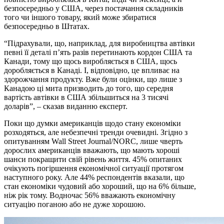
безпосередньо у США, через постачання складників
того чи іншого товару, який може збиратися
безпосередньо в Штатах.
“Підрахували, що, наприклад, для виробництва автівки
певні її деталі п’ять разів перетинають кордон США та
Канади, тому що щось виробляється в США, щось
доробляється в Канаді. І, відповідно, це впливає на
здорожчання продукту. Вже були оцінки, що лише з
Канадою ці мита призводить до того, що середня
вартість автівки в США збільшиться на 3 тисячі
доларів”, – сказав виданню експерт.
Поки що думки американців щодо стану економіки
розходяться, але небезпечні тренди очевидні. Згідно з
опитуванням Wall Street Journal/NORC, лише чверть
дорослих американців вважають, що мають хороші
шанси покращити свій рівень життя. 45% опитаних
очікують погіршення економічної ситуації протягом
наступного року. Але 44% респондентів вказали, що
стан економіки чудовий або хороший, що на 6% більше,
ніж рік тому. Водночас 56% вважають економічну
ситуацію поганою або не дуже хорошою.