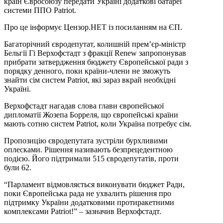
країн Євросоюзу передати Україні додаткові батареї
системи ППО Patriot.
Про це інформує Цензор.НЕТ із посиланням на ЄП.
Багаторічний євродепутат, колишній прем’єр-міністр
Бельгії Гі Верхофстадт з фракції Renew запропонував
прибрати затвердження бюджету Європейської ради з
порядку денного, поки країни-члени не зможуть
знайти сім систем Patriot, які зараз вкрай необхідні
Україні.
Верхофстадт нагадав слова глави європейської
дипломатії Жозепа Борреля, що європейські країни
мають сотню систем Patriot, коли Україна потребує сім.
Пропозицію євродепутата зустріли бурхливими
оплесками. Рішення називають безпрецедентною
подією. Його підтримали 515 євродепутатів, проти
були 62.
“Парламент відмовляється виконувати бюджет Ради,
поки Європейська рада не ухвалить рішення про
підтримку України додатковими протиракетними
комплексами Patriot!” – зазначив Верхофстадт.