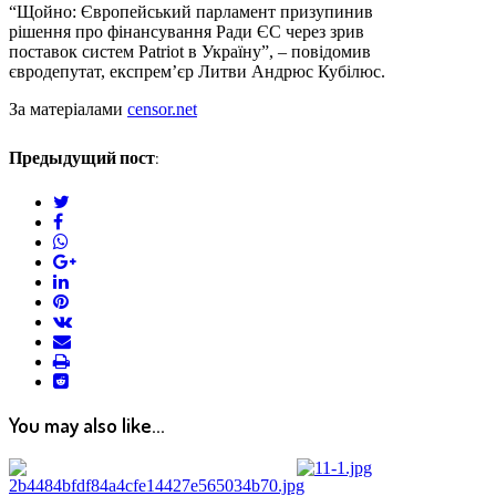
“Щойно: Європейський парламент призупинив
рішення про фінансування Ради ЄС через зрив
поставок систем Patriot в Україну”, – повідомив
євродепутат, експрем’єр Литви Андрюс Кубілюс.
За матеріалами
censor.net
Предыдущий пост:
twitter
facebook
whatsapp
google+
linkedin
pinterest
vkontakte
email
print
reddit
reddit
You may also like...