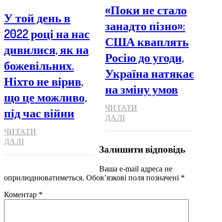
«Поки не стало
У той день в
занадто пізно»:
2022 році на нас
США кваплять
дивилися, як на
Росію до угоди,
божевільних.
Україна натякає
Ніхто не вірив,
на зміну умов
що це можливо,
ЧИТАТИ
під час війни
ДАЛІ
ЧИТАТИ
ДАЛІ
Залишити відповідь
Ваша e-mail адреса не
оприлюднюватиметься.
Обов’язкові поля позначені
*
Коментар
*