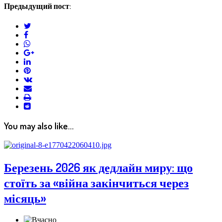
Предыдущий пост:
twitter
facebook
whatsapp
google+
linkedin
pinterest
vkontakte
email
print
reddit
reddit
You may also like...
Березень 2026 як дедлайн миру: що
стоїть за «війна закінчиться через
місяць»