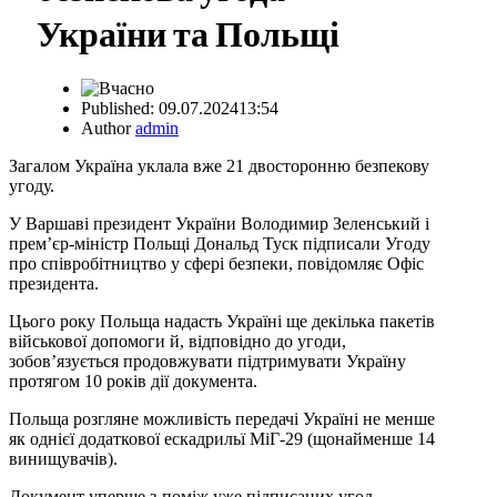
України та Польщі
Published:
09.07.2024
13:54
Author
admin
Загалом Україна уклала вже 21 двосторонню безпекову
угоду.
У Варшаві президент України Володимир Зеленський і
прем’єр-міністр Польщі Дональд Туск підписали Угоду
про співробітництво у сфері безпеки, повідомляє Офіс
президента.
Цього року Польща надасть Україні ще декілька пакетів
військової допомоги й, відповідно до угоди,
зобов’язується продовжувати підтримувати Україну
протягом 10 років дії документа.
Польща розгляне можливість передачі Україні не менше
як однієї додаткової ескадрильї МіГ-29 (щонайменше 14
винищувачів).
Документ уперше з-поміж уже підписаних угод