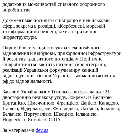
додаткових можливостей спільного оборонного
виробництва.
Документ має посилити співпрацю в невійськовій
сфері, зокрема в розвідці, кібербезпеці, морській
та інформаційній безпеці, захисті критичної
інфраструктури.
Окремі блоки угоди стосуються економічного
відновлення й відбудови, прикордонної інфраструктури
й розвитку транзитного потенціалу. Політичне
співробітництво містить питання євроінтеграції,
реалізації Української формули миру, санкцій,
відшкодування збитків Україні, а також притягнення
рф до відповідальності.
Загалом Україна разом із польською уклала вже 21
двосторонню безпекову угоду. Зокрема, із Великою
Британією, Німеччиною, Францією, Данією, Канадою,
Італією, Нідерландами, Фінляндією, Латвією, Іспанією,
Бельгією, Португалією, Швецією, Ісландією,
Норвегією, Японією, США.
За матеріалами
dev.ua