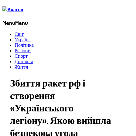
Menu
Menu
Світ
Україна
Політика
Регіони
Спорт
Дозвілля
Життя
Збиття ракет рф і
створення
«Українського
легіону». Якою вийшла
безпекова угода