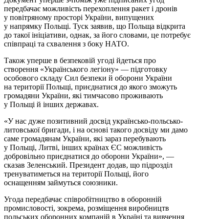
передбачає можливість перехоплення ракет і дронів
у повітряному просторі України, випущених
у напрямку Польщі. Туск заявив, що Польща відкрита
до такої ініціативи, однак, за його словами, це потребує
співпраці та схвалення з боку НАТО.
Також уперше в безпековій угоді йдеться про
створення «Українського легіону» — підготовку
особового складу Сил безпеки й оборони України
на території Польщі, приєднатися до якого зможуть
громадяни України, які тимчасово проживають
у Польщі й інших державах.
«У нас дуже позитивний досвід українсько-польсько-
литовської бригади, і на основі такого досвіду ми дамо
саме громадянам України, які зараз перебувають
у Польщі, Литві, інших країнах ЄС можливість
добровільно приєднатися до оборони України», —
сказав Зеленський. Президент додав, що підрозділ
тренуватиметься на території Польщі, його
оснащенням займуться союзники.
Угода передбачає співробітництво в оборонній
промисловості, зокрема, розміщення виробництв
польських оборонних компаній в Україні та вивчення