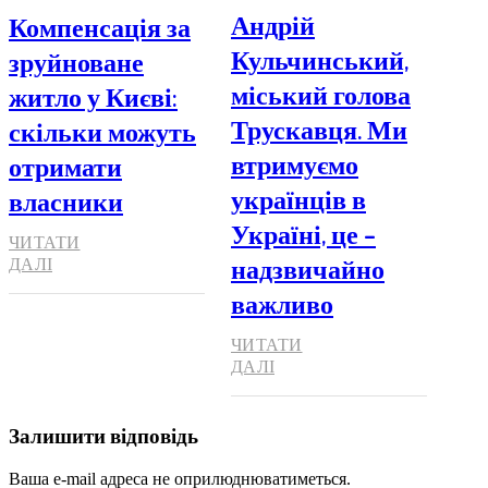
Андрій
Компенсація за
Кульчинський,
зруйноване
міський голова
житло у Києві:
Трускавця. Ми
скільки можуть
втримуємо
отримати
українців в
власники
Україні, це –
ЧИТАТИ
надзвичайно
ДАЛІ
важливо
ЧИТАТИ
ДАЛІ
Залишити відповідь
Ваша e-mail адреса не оприлюднюватиметься.