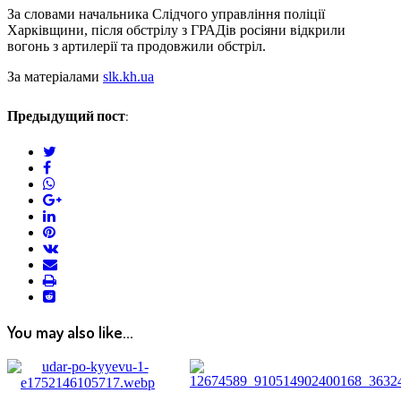
За словами начальника Слідчого управління поліції
Харківщини, після обстрілу з ГРАДів росіяни відкрили
вогонь з артилерії та продовжили обстріл.
За матеріалами
slk.kh.ua
Предыдущий пост:
twitter
facebook
whatsapp
google+
linkedin
pinterest
vkontakte
email
print
reddit
reddit
You may also like...