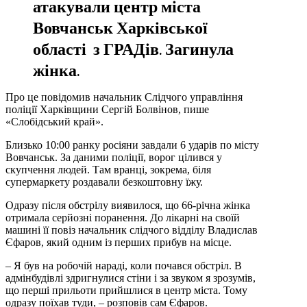
атакували центр міста
Вовчанськ Харківської
області
з ГРАДів
.
Загинула
жінка.
Про це повідомив начальник Слідчого управління
поліції Харківщини Сергій Болвінов, пише
«Слобідський край».
Близько 10:00 ранку росіяни завдали 6 ударів по місту
Вовчанськ. За даними поліції, ворог цілився у
скупчення людей. Там вранці, зокрема, біля
супермаркету роздавали безкоштовну їжу.
Одразу після обстрілу виявилося, що 66-річна жінка
отримала серйозні поранення. До лікарні на своїй
машині її повіз начальник слідчого відділу Владислав
Єфаров, який одним із перших прибув на місце.
– Я був на робочій нараді, коли почався обстріл. В
адмінбудівлі здригнулися стіни і за звуком я зрозумів,
що перші прильоти прийшлися в центр міста. Тому
одразу поїхав туди, – розповів сам Єфаров.