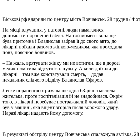
Віськові рф вдарили по центру міста Вовчанськ, 28 грудня / Фо
На місці влучання, у натовпі, люди намагалися
допомогти пораненій бабусі. На той момент вона ще
була притомна і Владислав забрав її до свого авто, до
лікарні поїхали разом з жінкою-медиком, яка проходила
повз, пояснює Болвінов.
– На жаль, врятувати жінку ми не встигли, ще в дорозі
медик помітила відсутність пульсу. А коли доїхали до
лікарні – там вже констатували смерть, – додав
начальник слідчого відділу Владислав Єфаров.
Легке поранення отримала ще одна 63-річна місцева
жителька, проте госпіталізація їй не знадобилася. Окрім
того, в лікарні перебуває постраждалий чоловік, який
був у машині, яка вщент згоріла після ворожого удару.
Наразі лікарі надають йому допомогу.
В результаті обстрілу центру Вовчанська спалахнула автівка, 2